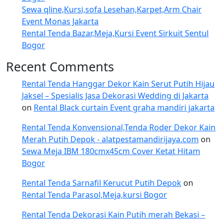
Sewa qline,Kursi,sofa Lesehan,Karpet,Arm Chair
Event Monas Jakarta
Rental Tenda Bazar,Meja,Kursi Event Sirkuit Sentul
Bogor
Recent Comments
Rental Tenda Hanggar Dekor Kain Serut Putih Hijau
Jaksel – Spesialis Jasa Dekorasi Wedding di Jakarta
on
Rental Black curtain Event graha mandiri jakarta
Rental Tenda Konvensional,Tenda Roder Dekor Kain
Merah Putih Depok - alatpestamandirijaya.com
on
Sewa Meja IBM 180cmx45cm Cover Ketat Hitam
Bogor
Rental Tenda Sarnafil Kerucut Putih Depok
on
Rental Tenda Parasol,Meja,kursi Bogor
Rental Tenda Dekorasi Kain Putih merah Bekasi –