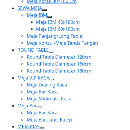
Meja Kotak 80×180 Cm
SEWA MEJA
Show
Meja IBM
sub
Show
Meja IBM 45x180cm
menu
sub
Meja IBM 60x180cm
menu
Meja Panjang/Long Table
Meja Konsul/Meja Tanda Tangan
ROUND TABLE
Show
Round Table Diameter 120cm
sub
Round Table Diameter 160cm
menu
Round Table Diameter 180cm
Meja VIP KACA
Show
Meja Dealing Kaca
sub
Meja Bar Kaca
menu
Meja Minimalis Kaca
Meja Bar
Show
Meja Bar Kaca
sub
Meja Bar Lapis Kalep
menu
MEJA RIAS