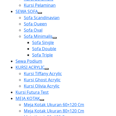
Kursi Pelaminan
SEWA SOFA
Show
Sofa Scandinavian
sub
Sofa Queen
menu
Sofa Oval
Sofa Minimalis
Show
Sofa Single
sub
Sofa Double
menu
Sofa Triple
Sewa Podium
KURSI ACRYLIC
Show
Kursi Tiffany Acrylic
sub
Kursi Ghost Acrylic
menu
Kursi Olivia Acrylic
Kursi Futura Test
MEJA KOTAK
Show
Meja Kotak Ukuran 60×120 Cm
sub
Meja Kotak Ukuran 80×120 Cm
menu