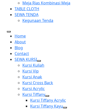
Meja Rias Kombinasi Meja
TABLE CLOTH
SEWA TENDA
Kegunaan Tenda
Home
About
Blog
Contact
SEWA KURSI
Show
Kursi Kuliah
sub
Kursi Vip
menu
Kursi Anak
Kursi Cross Back
Kursi Acrylic
Kursi Tiffany
Show
Kursi Tiffany Acrylic
sub
Kursi Tiffany Kayu