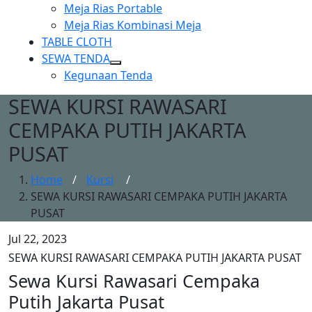
Show
Meja Rias Portable
sub
Meja Rias Kombinasi Meja
menu
TABLE CLOTH
SEWA TENDA
Show
Kegunaan Tenda
sub
SEWA KURSI RAWASARI
menu
CEMPAKA PUTIH JAKARTA
PUSAT
Home
/
Kursi
/
SEWA KURSI RAWASARI CEMPAKA PUTIH JAKARTA
PUSAT
Jul 22, 2023
SEWA KURSI RAWASARI CEMPAKA PUTIH JAKARTA PUSAT
Sewa Kursi Rawasari Cempaka
Putih Jakarta Pusat