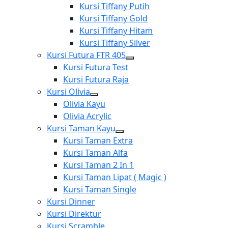
menu
Show
Kursi Tiffany Putih
sub
Kursi Tiffany Gold
menu
Kursi Tiffany Hitam
Kursi Tiffany Silver
Kursi Futura FTR 405
Show
Kursi Futura Test
sub
Kursi Futura Raja
menu
Kursi Olivia
Show
Olivia Kayu
sub
Olivia Acrylic
menu
Kursi Taman Kayu
Show
Kursi Taman Extra
sub
Kursi Taman Alfa
menu
Kursi Taman 2 In 1
Kursi Taman Lipat ( Magic )
Kursi Taman Single
Kursi Dinner
Kursi Direktur
Kursi Scramble