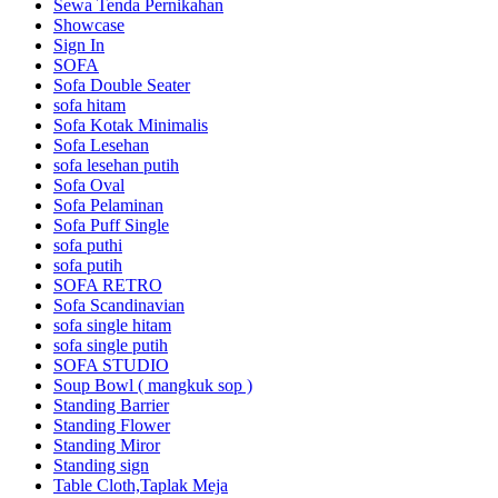
Sewa Tenda Pernikahan
Showcase
Sign In
SOFA
Sofa Double Seater
sofa hitam
Sofa Kotak Minimalis
Sofa Lesehan
sofa lesehan putih
Sofa Oval
Sofa Pelaminan
Sofa Puff Single
sofa puthi
sofa putih
SOFA RETRO
Sofa Scandinavian
sofa single hitam
sofa single putih
SOFA STUDIO
Soup Bowl ( mangkuk sop )
Standing Barrier
Standing Flower
Standing Miror
Standing sign
Table Cloth,Taplak Meja