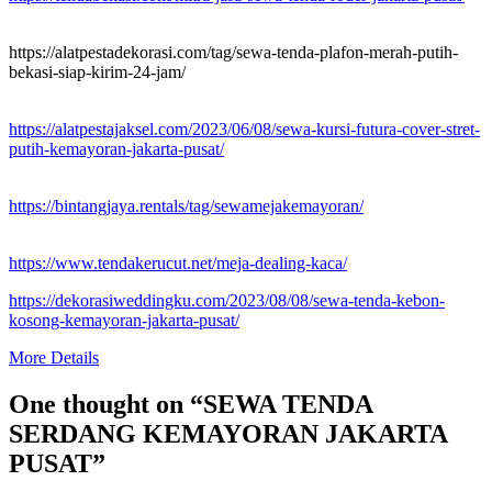
https://alatpestadekorasi.com/tag/sewa-tenda-plafon-merah-putih-
bekasi-siap-kirim-24-jam/
https://alatpestajaksel.com/2023/06/08/sewa-kursi-futura-cover-stret-
putih-kemayoran-jakarta-pusat/
https://bintangjaya.rentals/tag/sewamejakemayoran/
https://www.tendakerucut.net/meja-dealing-kaca/
https://dekorasiweddingku.com/2023/08/08/sewa-tenda-kebon-
kosong-kemayoran-jakarta-pusat/
More Details
One thought on “
SEWA TENDA
SERDANG KEMAYORAN JAKARTA
PUSAT
”