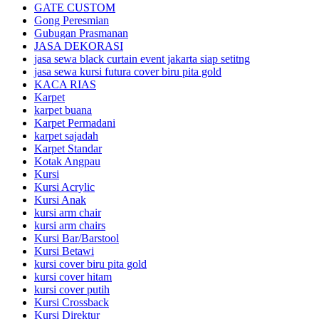
GATE CUSTOM
Gong Peresmian
Gubugan Prasmanan
JASA DEKORASI
jasa sewa black curtain event jakarta siap setitng
jasa sewa kursi futura cover biru pita gold
KACA RIAS
Karpet
karpet buana
Karpet Permadani
karpet sajadah
Karpet Standar
Kotak Angpau
Kursi
Kursi Acrylic
Kursi Anak
kursi arm chair
kursi arm chairs
Kursi Bar/Barstool
Kursi Betawi
kursi cover biru pita gold
kursi cover hitam
kursi cover putih
Kursi Crossback
Kursi Direktur