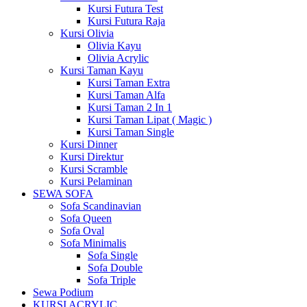
Kursi Futura Test
Kursi Futura Raja
Kursi Olivia
Olivia Kayu
Olivia Acrylic
Kursi Taman Kayu
Kursi Taman Extra
Kursi Taman Alfa
Kursi Taman 2 In 1
Kursi Taman Lipat ( Magic )
Kursi Taman Single
Kursi Dinner
Kursi Direktur
Kursi Scramble
Kursi Pelaminan
SEWA SOFA
Sofa Scandinavian
Sofa Queen
Sofa Oval
Sofa Minimalis
Sofa Single
Sofa Double
Sofa Triple
Sewa Podium
KURSI ACRYLIC