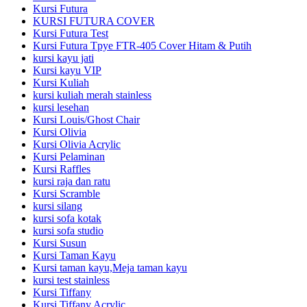
Kursi Futura
KURSI FUTURA COVER
Kursi Futura Test
Kursi Futura Tpye FTR-405 Cover Hitam & Putih
kursi kayu jati
Kursi kayu VIP
Kursi Kuliah
kursi kuliah merah stainless
kursi lesehan
Kursi Louis/Ghost Chair
Kursi Olivia
Kursi Olivia Acrylic
Kursi Pelaminan
Kursi Raffles
kursi raja dan ratu
Kursi Scramble
kursi silang
kursi sofa kotak
kursi sofa studio
Kursi Susun
Kursi Taman Kayu
Kursi taman kayu,Meja taman kayu
kursi test stainless
Kursi Tiffany
Kursi Tiffany Acrylic