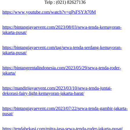
Telp : (021) 82627136
https://www.youtube.com/watch?v=qPsFSYJt70M
https://bintangjayaevent.com/2023/08/03/sewa-tenda-kemayoran-
jakarta-pusat/
https://bintangjayaevent.com/tag/sewa-tenda-serdang-kemayoran-
jakarta-pusat/
https://bintangrentalindonesia.com/2023/05/29/sewa-tenda-roder-
jakarta/
https://mandirijayaevent.com/2023/03/10/sewa-tenda-juntai-
dekorasi-fairy-light-kemayoran-jakarta-barat/
https://bintangjayaevent.com/2023/07/22/sewa-tenda-gambir-jakarta-
pusat/
https://tendabekasi.com/mitra-jasa-sewa-tenda-roder-jakarta-pusat/