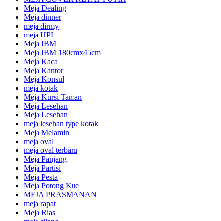
Meja Dealing
Meja dinner
meja dirmy
meja HPL
Meja IBM
Meja IBM 180cmx45cm
Meja Kaca
Meja Kantor
Meja Konsul
meja kotak
Meja Kursi Taman
Meja Lesehan
Meja Lesehan
meja lesehan type kotak
Meja Melamin
meja oval
meja oval terbaru
Meja Panjang
Meja Partisi
Meja Pesta
Meja Potong Kue
MEJA PRASMANAN
meja rapat
Meja Rias