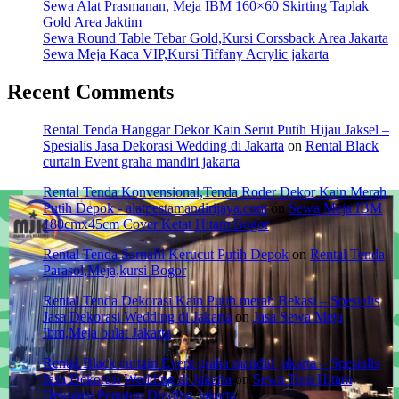
Sewa Alat Prasmanan, Meja IBM 160×60 Skirting Taplak
Gold Area Jaktim
Sewa Round Table Tebar Gold,Kursi Corssback Area Jakarta
Sewa Meja Kaca VIP,Kursi Tiffany Acrylic jakarta
Recent Comments
Rental Tenda Hanggar Dekor Kain Serut Putih Hijau Jaksel –
Spesialis Jasa Dekorasi Wedding di Jakarta
on
Rental Black
curtain Event graha mandiri jakarta
Rental Tenda Konvensional,Tenda Roder Dekor Kain Merah
Putih Depok - alatpestamandirijaya.com
on
Sewa Meja IBM
180cmx45cm Cover Ketat Hitam Bogor
Rental Tenda Sarnafil Kerucut Putih Depok
on
Rental Tenda
Parasol,Meja,kursi Bogor
Rental Tenda Dekorasi Kain Putih merah Bekasi – Spesialis
Jasa Dekorasi Wedding di Jakarta
on
Jasa Sewa Meja
Ibm,Meja bulat Jakarta
Rental Black curtain Event graha mandiri jakarta – Spesialis
Jasa Dekorasi Wedding di Jakarta
on
Sewa Tirai Hitam
Dekorasi Penutup Dinding Jakarta