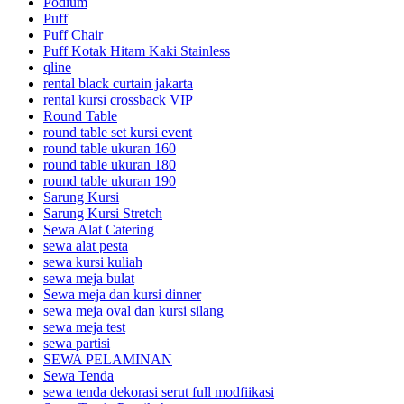
Podium
Puff
Puff Chair
Puff Kotak Hitam Kaki Stainless
qline
rental black curtain jakarta
rental kursi crossback VIP
Round Table
round table set kursi event
round table ukuran 160
round table ukuran 180
round table ukuran 190
Sarung Kursi
Sarung Kursi Stretch
Sewa Alat Catering
sewa alat pesta
sewa kursi kuliah
sewa meja bulat
Sewa meja dan kursi dinner
sewa meja oval dan kursi silang
sewa meja test
sewa partisi
SEWA PELAMINAN
Sewa Tenda
sewa tenda dekorasi serut full modfiikasi