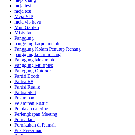
meja silang
meja test
meja test
Meja VIP
meja vip kayu
Mini Garden
Misty fan
Panggung
panggung karpet merah
Panggung Kolam Penutup Renang
panggung kolam renang
Panggung Melaminto
Panggung Multiplek
Panggung Outdoor
Partisi Booth
Partisi R8
Partisi Ruang
Partisi Skat
Pelaminan
Pelaminan Rustic
Peralatan catering
Perlengkapan Meeting
Permadani
Pernikahan di Rumah
Pita Peresmian