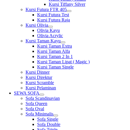
Kursi Tiffany Silver
Kursi Futura FTR 405
Show
Kursi Futura Test
sub
Kursi Futura Raja
menu
Kursi Olivia
Show
Olivia Kayu
sub
Olivia Acrylic
menu
Kursi Taman Kayu
Show
Kursi Taman Extra
sub
Kursi Taman Alfa
menu
Kursi Taman 2 In 1
Kursi Taman Lipat ( Magic )
Kursi Taman Single
Kursi Dinner
Kursi Direktur
Kursi Scramble
Kursi Pelaminan
SEWA SOFA
Show
Sofa Scandinavian
sub
Sofa Queen
menu
Sofa Oval
Sofa Minimalis
Show
Sofa Single
sub
Sofa Double
menu
Sofa Triple