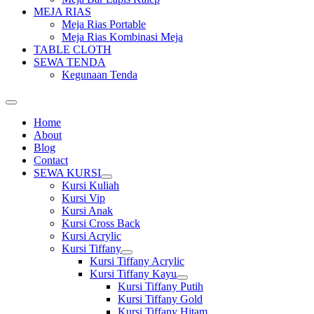
MEJA RIAS
Meja Rias Portable
Meja Rias Kombinasi Meja
TABLE CLOTH
SEWA TENDA
Kegunaan Tenda
Home
About
Blog
Contact
SEWA KURSI
Show
Kursi Kuliah
sub
Kursi Vip
menu
Kursi Anak
Kursi Cross Back
Kursi Acrylic
Kursi Tiffany
Show
Kursi Tiffany Acrylic
sub
Kursi Tiffany Kayu
menu
Show
Kursi Tiffany Putih
sub
Kursi Tiffany Gold
menu
Kursi Tiffany Hitam