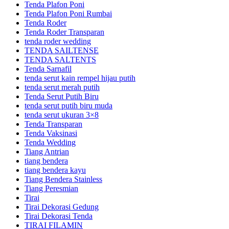
Tenda Plafon Poni
Tenda Plafon Poni Rumbai
Tenda Roder
Tenda Roder Transparan
tenda roder wedding
TENDA SAILTENSE
TENDA SALTENTS
Tenda Sarnafil
tenda serut kain rempel hijau putih
tenda serut merah putih
Tenda Serut Putih Biru
tenda serut putih biru muda
tenda serut ukuran 3×8
Tenda Transparan
Tenda Vaksinasi
Tenda Wedding
Tiang Antrian
tiang bendera
tiang bendera kayu
Tiang Bendera Stainless
Tiang Peresmian
Tirai
Tirai Dekorasi Gedung
Tirai Dekorasi Tenda
TIRAI FILAMIN