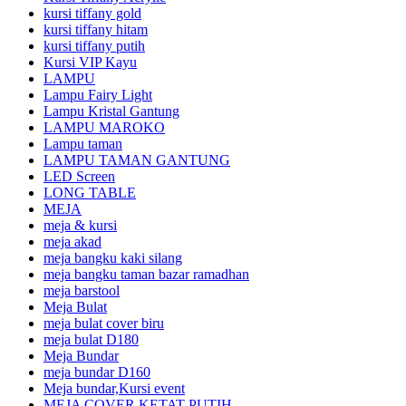
kursi tiffany gold
kursi tiffany hitam
kursi tiffany putih
Kursi VIP Kayu
LAMPU
Lampu Fairy Light
Lampu Kristal Gantung
LAMPU MAROKO
Lampu taman
LAMPU TAMAN GANTUNG
LED Screen
LONG TABLE
MEJA
meja & kursi
meja akad
meja bangku kaki silang
meja bangku taman bazar ramadhan
meja barstool
Meja Bulat
meja bulat cover biru
meja bulat D180
Meja Bundar
meja bundar D160
Meja bundar,Kursi event
MEJA COVER KETAT PUTIH