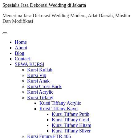
Skip
Spesialis Jasa Dekorasi Wedding di Jakarta
to
Menerima Jasa Dekorasi Wedding Modern, Adat Daerah, Muslim
content
Dan Modifikasi
Home
About
Blog
Contact
SEWA KURSI
Kursi Kuliah
Kursi Vip
Kursi Anak
Kursi Cross Back
Kursi Acrylic
Kursi Tiffany
Kursi Tiffany Acrylic
Kursi Tiffany Kayu
Kursi Tiffany Putih
Kursi Tiffany Gold
Kursi Tiffany Hitam
Kursi Tiffany Silver
Kursi Futura FTR 405