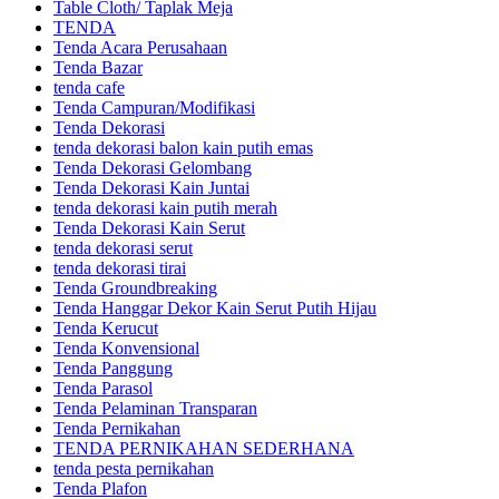
Table Cloth/ Taplak Meja
TENDA
Tenda Acara Perusahaan
Tenda Bazar
tenda cafe
Tenda Campuran/Modifikasi
Tenda Dekorasi
tenda dekorasi balon kain putih emas
Tenda Dekorasi Gelombang
Tenda Dekorasi Kain Juntai
tenda dekorasi kain putih merah
Tenda Dekorasi Kain Serut
tenda dekorasi serut
tenda dekorasi tirai
Tenda Groundbreaking
Tenda Hanggar Dekor Kain Serut Putih Hijau
Tenda Kerucut
Tenda Konvensional
Tenda Panggung
Tenda Parasol
Tenda Pelaminan Transparan
Tenda Pernikahan
TENDA PERNIKAHAN SEDERHANA
tenda pesta pernikahan
Tenda Plafon