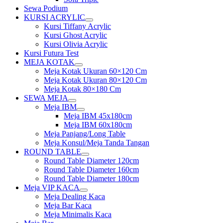
Sewa Podium
KURSI ACRYLIC
Show
Kursi Tiffany Acrylic
sub
Kursi Ghost Acrylic
menu
Kursi Olivia Acrylic
Kursi Futura Test
MEJA KOTAK
Show
Meja Kotak Ukuran 60×120 Cm
sub
Meja Kotak Ukuran 80×120 Cm
menu
Meja Kotak 80×180 Cm
SEWA MEJA
Show
Meja IBM
sub
Show
Meja IBM 45x180cm
menu
sub
Meja IBM 60x180cm
menu
Meja Panjang/Long Table
Meja Konsul/Meja Tanda Tangan
ROUND TABLE
Show
Round Table Diameter 120cm
sub
Round Table Diameter 160cm
menu
Round Table Diameter 180cm
Meja VIP KACA
Show
Meja Dealing Kaca
sub
Meja Bar Kaca
menu
Meja Minimalis Kaca