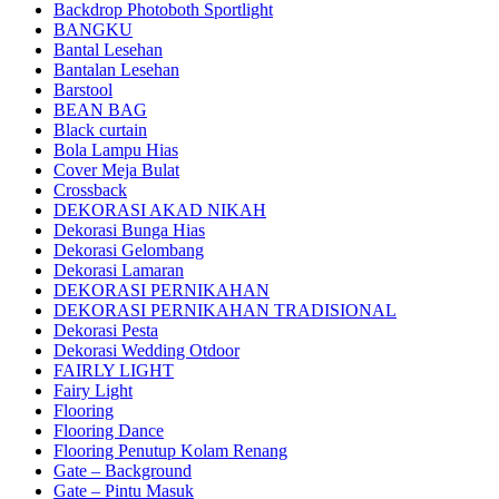
Backdrop Photoboth Sportlight
BANGKU
Bantal Lesehan
Bantalan Lesehan
Barstool
BEAN BAG
Black curtain
Bola Lampu Hias
Cover Meja Bulat
Crossback
DEKORASI AKAD NIKAH
Dekorasi Bunga Hias
Dekorasi Gelombang
Dekorasi Lamaran
DEKORASI PERNIKAHAN
DEKORASI PERNIKAHAN TRADISIONAL
Dekorasi Pesta
Dekorasi Wedding Otdoor
FAIRLY LIGHT
Fairy Light
Flooring
Flooring Dance
Flooring Penutup Kolam Renang
Gate – Background
Gate – Pintu Masuk