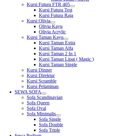
Kursi Futura FTR 405
Show
Kursi Futura Test
sub
Kursi Futura Raja
menu
Kursi Olivia
Show
Olivia Kayu
sub
Olivia Acrylic
menu
Kursi Taman Kayu
Show
Kursi Taman Extra
sub
Kursi Taman Alfa
menu
Kursi Taman 2 In 1
Kursi Taman Lipat ( Magic )
Kursi Taman Single
Kursi Dinner
Kursi Direktur
Kursi Scramble
Kursi Pelaminan
SEWA SOFA
Show
Sofa Scandinavian
sub
Sofa Queen
menu
Sofa Oval
Sofa Minimalis
Show
Sofa Single
sub
Sofa Double
menu
Sofa Triple
Sewa Podium