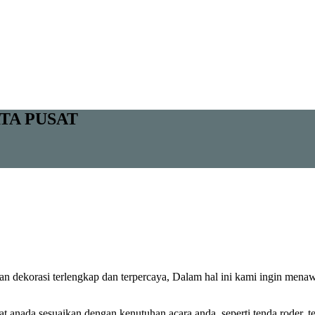
TA PUSAT
n dekorasi terlengkap dan terpercaya, Dalam hal ini kami ingin menaw
anada sesuaikan dengan kenutuhan acara anda, seperti tenda roder, ten