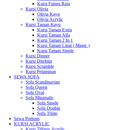
Kursi Futura Raja
Kursi Olivia
Olivia Kayu
Olivia Acrylic
Kursi Taman Kayu
Kursi Taman Extra
Kursi Taman Alfa
Kursi Taman 2 In 1
Kursi Taman Lipat ( Magic )
Kursi Taman Single
Kursi Dinner
Kursi Direktur
Kursi Scramble
Kursi Pelaminan
SEWA SOFA
Sofa Scandinavian
Sofa Queen
Sofa Oval
Sofa Minimalis
Sofa Single
Sofa Double
Sofa Triple
Sewa Podium
KURSI ACRYLIC
Kursi Tiffany Acrylic