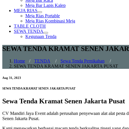
Meja Bar Kaca
sub
Meja Bar Lapis Kalep
menu
MEJA RIAS
Show
Meja Rias Portable
sub
Meja Rias Kombinasi Meja
menu
TABLE CLOTH
SEWA TENDA
Show
Kegunaan Tenda
sub
menu
SEWA TENDA KRAMAT SENEN JAKAR
Home
/
TENDA
/
Sewa Tenda Pernikahan
/
SEWA TENDA KRAMAT SENEN JAKARTA PUSAT
Aug 31, 2023
SEWA TENDA KRAMAT SENEN JAKARTA PUSAT
Sewa Tenda Kramat Senen Jakarta Pusat
CV Mandiri Jaya Event adalah perusahan penyewaan alat alat pesta da
Senen Jakarta Pusat.
Kami menawarkan berbagai macam tenda berkualitas tinggi yang dapat 