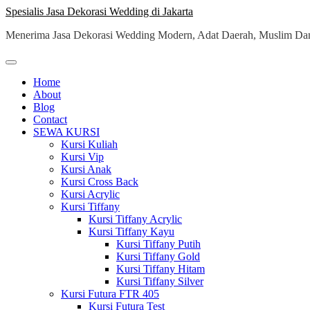
Skip
Spesialis Jasa Dekorasi Wedding di Jakarta
to
Menerima Jasa Dekorasi Wedding Modern, Adat Daerah, Muslim Dan
content
Home
About
Blog
Contact
SEWA KURSI
Kursi Kuliah
Kursi Vip
Kursi Anak
Kursi Cross Back
Kursi Acrylic
Kursi Tiffany
Kursi Tiffany Acrylic
Kursi Tiffany Kayu
Kursi Tiffany Putih
Kursi Tiffany Gold
Kursi Tiffany Hitam
Kursi Tiffany Silver
Kursi Futura FTR 405
Kursi Futura Test