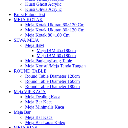
Kursi Ghost Acrylic
Kursi Olivia Acrylic
Kursi Futura Test
MEJA KOTAK
Meja Kotak Ukuran 60×120 Cm
Meja Kotak Ukuran 80×120 Cm
Meja Kotak 80×180 Cm
SEWA MEJA
Meja IBM
Meja IBM 45x180cm
Meja IBM 60x180cm
Meja Panjang/Long Table
Meja Konsul/Meja Tanda Tangan
ROUND TABLE
Round Table Diameter 120cm
Round Table Diameter 160cm
Round Table Diameter 180cm
Meja VIP KACA
Meja Dealing Kaca
Meja Bar Kaca
Meja Minimalis Kaca
Meja Bar
Meja Bar Kaca
Meja Bar Lapis Kalep
MEJA RIAS