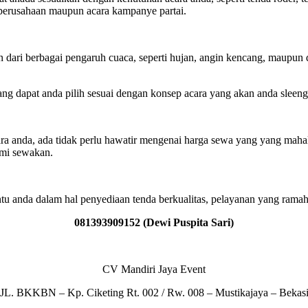
 perusahaan maupun acara kampanye partai.
 dari berbagai pengaruh cuaca, seperti hujan, angin kencang, maupun d
g dapat anda pilih sesuai dengan konsep acara yang akan anda sleenggr
ara anda, ada tidak perlu hawatir mengenai harga sewa yang yang mah
ami sewakan.
u anda dalam hal penyediaan tenda berkualitas, pelayanan yang ramah
081393909152 (Dewi Puspita Sari)
CV Mandiri Jaya Event
JL. BKKBN – Kp. Ciketing Rt. 002 / Rw. 008 – Mustikajaya – Bekas