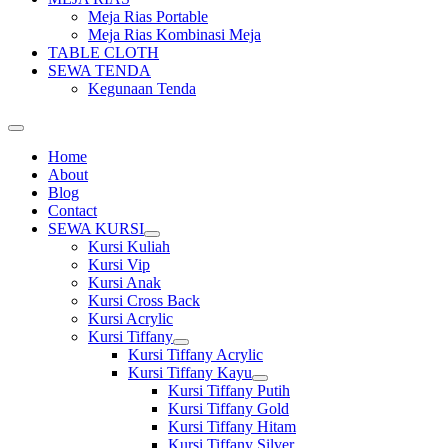
Meja Rias Portable
Meja Rias Kombinasi Meja
TABLE CLOTH
SEWA TENDA
Kegunaan Tenda
Home
About
Blog
Contact
SEWA KURSI
Show
Kursi Kuliah
sub
Kursi Vip
menu
Kursi Anak
Kursi Cross Back
Kursi Acrylic
Kursi Tiffany
Show
Kursi Tiffany Acrylic
sub
Kursi Tiffany Kayu
menu
Show
Kursi Tiffany Putih
sub
Kursi Tiffany Gold
menu
Kursi Tiffany Hitam
Kursi Tiffany Silver