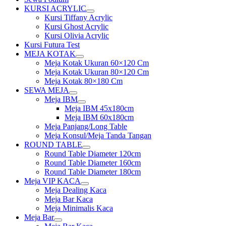
KURSI ACRYLIC
Show
Kursi Tiffany Acrylic
sub
Kursi Ghost Acrylic
menu
Kursi Olivia Acrylic
Kursi Futura Test
MEJA KOTAK
Show
Meja Kotak Ukuran 60×120 Cm
sub
Meja Kotak Ukuran 80×120 Cm
menu
Meja Kotak 80×180 Cm
SEWA MEJA
Show
Meja IBM
sub
Show
Meja IBM 45x180cm
menu
sub
Meja IBM 60x180cm
menu
Meja Panjang/Long Table
Meja Konsul/Meja Tanda Tangan
ROUND TABLE
Show
Round Table Diameter 120cm
sub
Round Table Diameter 160cm
menu
Round Table Diameter 180cm
Meja VIP KACA
Show
Meja Dealing Kaca
sub
Meja Bar Kaca
menu
Meja Minimalis Kaca
Meja Bar
Show