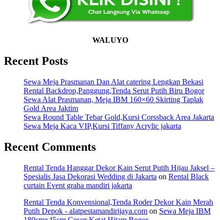
WALUYO
Recent Posts
Sewa Meja Prasmanan Dan Alat catering Lengkap Bekasi
Rental Backdrop,Panggung,Tenda Serut Putih Biru Bogor
Sewa Alat Prasmanan, Meja IBM 160×60 Skirting Taplak
Gold Area Jaktim
Sewa Round Table Tebar Gold,Kursi Corssback Area Jakarta
Sewa Meja Kaca VIP,Kursi Tiffany Acrylic jakarta
Recent Comments
Rental Tenda Hanggar Dekor Kain Serut Putih Hijau Jaksel –
Spesialis Jasa Dekorasi Wedding di Jakarta
on
Rental Black
curtain Event graha mandiri jakarta
Rental Tenda Konvensional,Tenda Roder Dekor Kain Merah
Putih Depok - alatpestamandirijaya.com
on
Sewa Meja IBM
180cmx45cm Cover Ketat Hitam Bogor