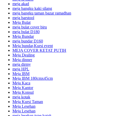
meja akad
meja bangku kaki silang
meja bangku taman bazar ramadhan
meja barstool
Meja Bulat
meja bulat cover biru
meja bulat D180
Meja Bundar
meja bundar D160
Meja bundar,Kursi event
MEJA COVER KETAT PUTIH
Meja Dealing
Meja dinner
meja dirmy
meja HPL
Meja IBM
Meja IBM 180cmx45cm
Meja Kaca
Meja Kantor
Meja Konsul
meja kotak
Meja Kursi Taman
Meja Lesehan
Meja Lesehan
meja lesehan type kotak