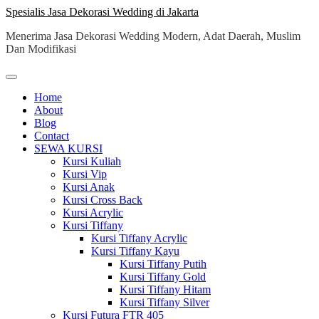
Skip
Spesialis Jasa Dekorasi Wedding di Jakarta
to
Menerima Jasa Dekorasi Wedding Modern, Adat Daerah, Muslim
content
Dan Modifikasi
Home
About
Blog
Contact
SEWA KURSI
Kursi Kuliah
Kursi Vip
Kursi Anak
Kursi Cross Back
Kursi Acrylic
Kursi Tiffany
Kursi Tiffany Acrylic
Kursi Tiffany Kayu
Kursi Tiffany Putih
Kursi Tiffany Gold
Kursi Tiffany Hitam
Kursi Tiffany Silver
Kursi Futura FTR 405