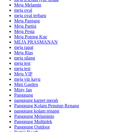
Meja Melamin
meja oval
meja oval terbaru
Meja Panjang
Meja Partisi
Meja Pesta
Meja Potong Kue
MEJA PRASMANAN
meja rapat
Meja Rias
meja silang
meja test
meja test
Meja VIP
meja vip kayu
Mini Garden
Misty fan
Panggung
panggung karpet merah
Panggung Kolam Penutup Renang
panggung kolam renang
Panggung Melaminto
Panggung Multiplek
Panggung Outdoor