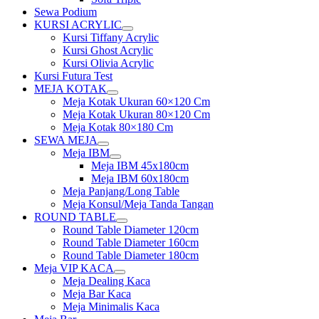
Sewa Podium
KURSI ACRYLIC
Show
Kursi Tiffany Acrylic
sub
Kursi Ghost Acrylic
menu
Kursi Olivia Acrylic
Kursi Futura Test
MEJA KOTAK
Show
Meja Kotak Ukuran 60×120 Cm
sub
Meja Kotak Ukuran 80×120 Cm
menu
Meja Kotak 80×180 Cm
SEWA MEJA
Show
Meja IBM
sub
Show
Meja IBM 45x180cm
menu
sub
Meja IBM 60x180cm
menu
Meja Panjang/Long Table
Meja Konsul/Meja Tanda Tangan
ROUND TABLE
Show
Round Table Diameter 120cm
sub
Round Table Diameter 160cm
menu
Round Table Diameter 180cm
Meja VIP KACA
Show
Meja Dealing Kaca
sub
Meja Bar Kaca
menu
Meja Minimalis Kaca