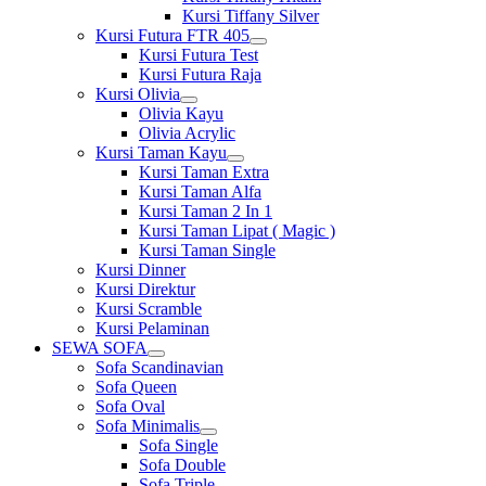
Kursi Tiffany Silver
Kursi Futura FTR 405
Show
Kursi Futura Test
sub
Kursi Futura Raja
menu
Kursi Olivia
Show
Olivia Kayu
sub
Olivia Acrylic
menu
Kursi Taman Kayu
Show
Kursi Taman Extra
sub
Kursi Taman Alfa
menu
Kursi Taman 2 In 1
Kursi Taman Lipat ( Magic )
Kursi Taman Single
Kursi Dinner
Kursi Direktur
Kursi Scramble
Kursi Pelaminan
SEWA SOFA
Show
Sofa Scandinavian
sub
Sofa Queen
menu
Sofa Oval
Sofa Minimalis
Show
Sofa Single
sub
Sofa Double
menu
Sofa Triple