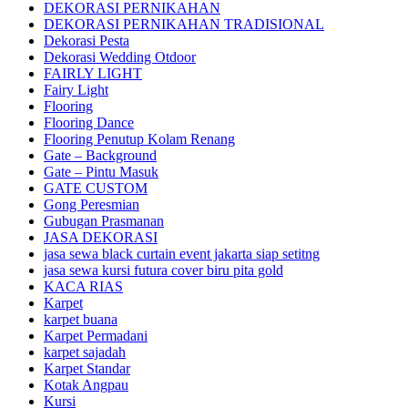
DEKORASI PERNIKAHAN
DEKORASI PERNIKAHAN TRADISIONAL
Dekorasi Pesta
Dekorasi Wedding Otdoor
FAIRLY LIGHT
Fairy Light
Flooring
Flooring Dance
Flooring Penutup Kolam Renang
Gate – Background
Gate – Pintu Masuk
GATE CUSTOM
Gong Peresmian
Gubugan Prasmanan
JASA DEKORASI
jasa sewa black curtain event jakarta siap setitng
jasa sewa kursi futura cover biru pita gold
KACA RIAS
Karpet
karpet buana
Karpet Permadani
karpet sajadah
Karpet Standar
Kotak Angpau
Kursi