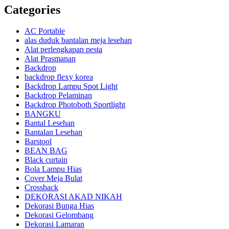
Categories
AC Portable
alas duduk bantalan meja lesehan
Alat perlengkapan pesta
Alat Prasmanan
Backdrop
backdrop flexy korea
Backdrop Lampu Spot Light
Backdrop Pelaminan
Backdrop Photoboth Sportlight
BANGKU
Bantal Lesehan
Bantalan Lesehan
Barstool
BEAN BAG
Black curtain
Bola Lampu Hias
Cover Meja Bulat
Crossback
DEKORASI AKAD NIKAH
Dekorasi Bunga Hias
Dekorasi Gelombang
Dekorasi Lamaran