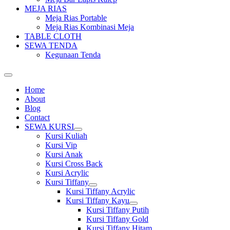
MEJA RIAS
Meja Rias Portable
Meja Rias Kombinasi Meja
TABLE CLOTH
SEWA TENDA
Kegunaan Tenda
Home
About
Blog
Contact
SEWA KURSI
Show
Kursi Kuliah
sub
Kursi Vip
menu
Kursi Anak
Kursi Cross Back
Kursi Acrylic
Kursi Tiffany
Show
Kursi Tiffany Acrylic
sub
Kursi Tiffany Kayu
menu
Show
Kursi Tiffany Putih
sub
Kursi Tiffany Gold
menu
Kursi Tiffany Hitam