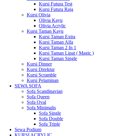
Kursi Futura Test
Kursi Futura Raja
Kursi Olivia
Olivia Kayu
Olivia Acrylic
Kursi Taman Kayu
Kursi Taman Extra
Kursi Taman Alfa
Kursi Taman 2 In 1
Kursi Taman Lipat ( Magic )
Kursi Taman Single
Kursi Dinner
Kursi Direktur
Kursi Scramble
Kursi Pelaminan
SEWA SOFA
Sofa Scandinavian
Sofa Queen
Sofa Oval
Sofa Minimalis
Sofa Single
Sofa Double
Sofa Triple
Sewa Podium
KURSI ACRYLIC