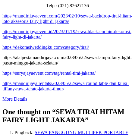
Telp : (021) 82627136
https://mandirijayaevent.com/2023/02/10/sewa-backdrop-tirai-hitam-
loto-aksesoris-fairy-light-di-jakarta/
https://mandirijayaevent.id/2023/01/19/sewa-black-curtain-dekorasi-
fairy-light-di-jakarta/
https://dekorasiweddingku.com/category/tirai/
https://alatpestamandirijaya.com/2023/06/22/sewa-lampu-fairy-light-
pasar-minggu-jakarta-selatan/
https://suryajayaevent.com/tag/rental-tirai-jakarta/
https://mandirijaya.rentals/2023/05/22/sewa-round-table-dan-kursi-
tiffany-rawa-terate-jakarta-timur/
More Details
One thought on “
SEWA TIRAI HITAM
FAIRY LIGHT JAKARTA
”
Pingback:
SEWA PANGGUNG MULTIPEK PORTABLE