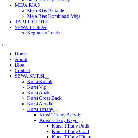
MEJA RIAS
Meja Rias Portable
Meja Rias Kombinasi Meja
TABLE CLOTH
SEWA TENDA
Kegunaan Tenda
Home
About
Blog
Contact
SEWA KURSI
Show
Kursi Kuliah
sub
Kursi Vip
menu
Kursi Anak
Kursi Cross Back
Kursi Acrylic
Kursi Tiffany
Show
Kursi Tiffany Acrylic
sub
Kursi Tiffany Kayu
menu
Show
Kursi Tiffany Putih
sub
Kursi Tiffany Gold
menu
Kursi Tiffany Hitam