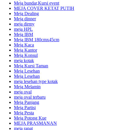
Meja bundar,Kursi event
MEJA COVER KETAT PUTIH
Meja Dealing
Meja dinner
meja dirmy
meja HPL
Meja IBM
Meja IBM 180cmx45cm
Meja Kaca
Meja Kantor
Meja Konsul
meja kotak
Meja Kursi Taman
Meja Lesehan
Meja Lesehan
meja lesehan type kotak
Meja Melamin
meja oval
meja oval terbaru
Meja Panjang
Meja Partisi
Meja Pesta
Meja Potong Kue
MEJA PRASMANAN
meja rapat