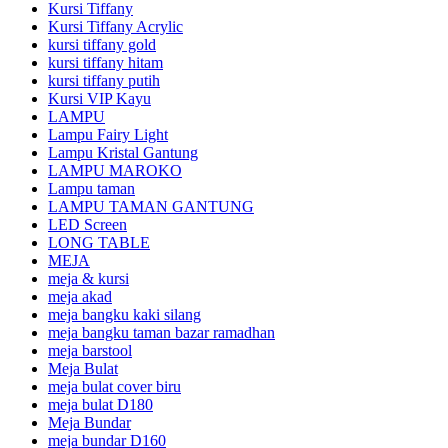
Kursi Tiffany
Kursi Tiffany Acrylic
kursi tiffany gold
kursi tiffany hitam
kursi tiffany putih
Kursi VIP Kayu
LAMPU
Lampu Fairy Light
Lampu Kristal Gantung
LAMPU MAROKO
Lampu taman
LAMPU TAMAN GANTUNG
LED Screen
LONG TABLE
MEJA
meja & kursi
meja akad
meja bangku kaki silang
meja bangku taman bazar ramadhan
meja barstool
Meja Bulat
meja bulat cover biru
meja bulat D180
Meja Bundar
meja bundar D160