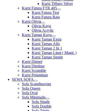
Kursi Tiffany Silver
Kursi Futura FTR 405
Show
Kursi Futura Test
sub
Kursi Futura Raja
menu
Kursi Olivia
Show
Olivia Kayu
sub
Olivia Acrylic
menu
Kursi Taman Kayu
Show
Kursi Taman Extra
sub
Kursi Taman Alfa
menu
Kursi Taman 2 In 1
Kursi Taman Lipat ( Magic )
Kursi Taman Single
Kursi Dinner
Kursi Direktur
Kursi Scramble
Kursi Pelaminan
SEWA SOFA
Show
Sofa Scandinavian
sub
Sofa Queen
menu
Sofa Oval
Sofa Minimalis
Show
Sofa Single
sub
Sofa Double
menu
Sofa Triple