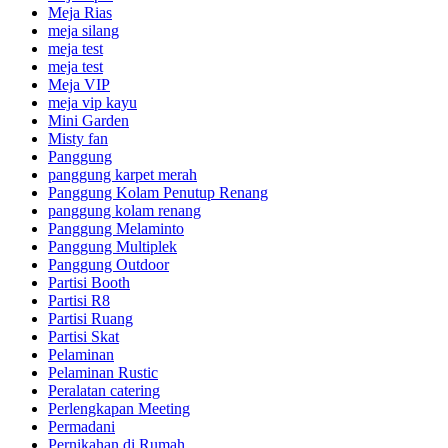
Meja Rias
meja silang
meja test
meja test
Meja VIP
meja vip kayu
Mini Garden
Misty fan
Panggung
panggung karpet merah
Panggung Kolam Penutup Renang
panggung kolam renang
Panggung Melaminto
Panggung Multiplek
Panggung Outdoor
Partisi Booth
Partisi R8
Partisi Ruang
Partisi Skat
Pelaminan
Pelaminan Rustic
Peralatan catering
Perlengkapan Meeting
Permadani
Pernikahan di Rumah