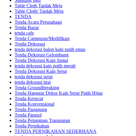
Standing sign
Table Cloth,Taplak Meja
Table Cloth/ Taplak Meja
TENDA
Tenda Acara Perusahaan
Tenda Bazar
tenda cafe
Tenda Campuran/Modifikasi
Tenda Dekorasi
tenda dekorasi balon kain putih emas
Tenda Dekorasi Gelombang
Tenda Dekorasi Kain Juntai
tenda dekorasi kain putih merah
Tenda Dekorasi Kain Serut
tenda dekorasi serut
tenda dekorasi tirai
Tenda Groundbreaking
Tenda Hanggar Dekor Kain Serut Putih Hijau
Tenda Kerucut
Tenda Konvensional
Tenda Panggung
Tenda Parasol
Tenda Pelaminan Transparan
Tenda Pernikahan
TENDA PERNIKAHAN SEDERHANA