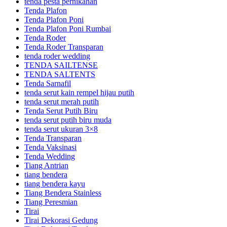
tenda pesta pernikahan
Tenda Plafon
Tenda Plafon Poni
Tenda Plafon Poni Rumbai
Tenda Roder
Tenda Roder Transparan
tenda roder wedding
TENDA SAILTENSE
TENDA SALTENTS
Tenda Sarnafil
tenda serut kain rempel hijau putih
tenda serut merah putih
Tenda Serut Putih Biru
tenda serut putih biru muda
tenda serut ukuran 3×8
Tenda Transparan
Tenda Vaksinasi
Tenda Wedding
Tiang Antrian
tiang bendera
tiang bendera kayu
Tiang Bendera Stainless
Tiang Peresmian
Tirai
Tirai Dekorasi Gedung