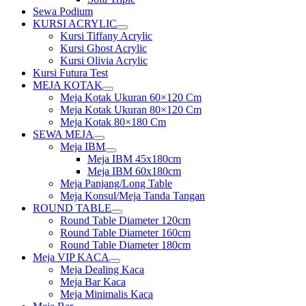
Sewa Podium
KURSI ACRYLIC
Show
Kursi Tiffany Acrylic
sub
Kursi Ghost Acrylic
menu
Kursi Olivia Acrylic
Kursi Futura Test
MEJA KOTAK
Show
Meja Kotak Ukuran 60×120 Cm
sub
Meja Kotak Ukuran 80×120 Cm
menu
Meja Kotak 80×180 Cm
SEWA MEJA
Show
Meja IBM
sub
Show
Meja IBM 45x180cm
menu
sub
Meja IBM 60x180cm
menu
Meja Panjang/Long Table
Meja Konsul/Meja Tanda Tangan
ROUND TABLE
Show
Round Table Diameter 120cm
sub
Round Table Diameter 160cm
menu
Round Table Diameter 180cm
Meja VIP KACA
Show
Meja Dealing Kaca
sub
Meja Bar Kaca
menu
Meja Minimalis Kaca