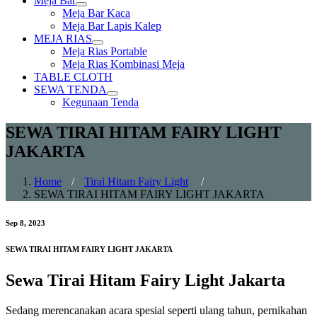
Meja Bar
Show
Meja Bar Kaca
sub
Meja Bar Lapis Kalep
menu
MEJA RIAS
Show
Meja Rias Portable
sub
Meja Rias Kombinasi Meja
menu
TABLE CLOTH
SEWA TENDA
Show
Kegunaan Tenda
sub
menu
SEWA TIRAI HITAM FAIRY LIGHT
JAKARTA
Home
/
Tirai Hitam Fairy Light
/
SEWA TIRAI HITAM FAIRY LIGHT JAKARTA
Sep 8, 2023
SEWA TIRAI HITAM FAIRY LIGHT JAKARTA
Sewa Tirai Hitam Fairy Light Jakarta
Sedang merencanakan acara spesial seperti ulang tahun, pernikahan