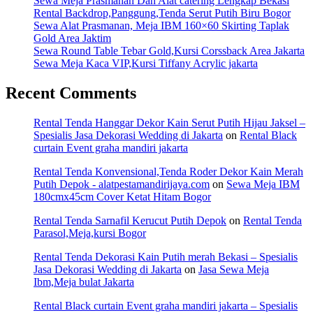
Sewa Meja Prasmanan Dan Alat catering Lengkap Bekasi
Rental Backdrop,Panggung,Tenda Serut Putih Biru Bogor
Sewa Alat Prasmanan, Meja IBM 160×60 Skirting Taplak
Gold Area Jaktim
Sewa Round Table Tebar Gold,Kursi Corssback Area Jakarta
Sewa Meja Kaca VIP,Kursi Tiffany Acrylic jakarta
Recent Comments
Rental Tenda Hanggar Dekor Kain Serut Putih Hijau Jaksel –
Spesialis Jasa Dekorasi Wedding di Jakarta
on
Rental Black
curtain Event graha mandiri jakarta
Rental Tenda Konvensional,Tenda Roder Dekor Kain Merah
Putih Depok - alatpestamandirijaya.com
on
Sewa Meja IBM
180cmx45cm Cover Ketat Hitam Bogor
Rental Tenda Sarnafil Kerucut Putih Depok
on
Rental Tenda
Parasol,Meja,kursi Bogor
Rental Tenda Dekorasi Kain Putih merah Bekasi – Spesialis
Jasa Dekorasi Wedding di Jakarta
on
Jasa Sewa Meja
Ibm,Meja bulat Jakarta
Rental Black curtain Event graha mandiri jakarta – Spesialis