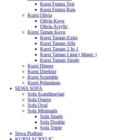
Kursi Futura Test
Kursi Futura Raja
Kursi Olivia
Olivia Kayu
Olivia Acrylic
Kursi Taman Kayu
Kursi Taman Extra
Kursi Taman Alfa
Kursi Taman 2 In 1
Kursi Taman Lipat ( Magic )
Kursi Taman Single
Kursi Dinner
Kursi Direktur
Kursi Scramble
Kursi Pelaminan
SEWA SOFA
Sofa Scandinavian
Sofa Queen
Sofa Oval
Sofa Minimalis
Sofa Single
Sofa Double
Sofa Triple
Sewa Podium
KURSI ACRYLIC