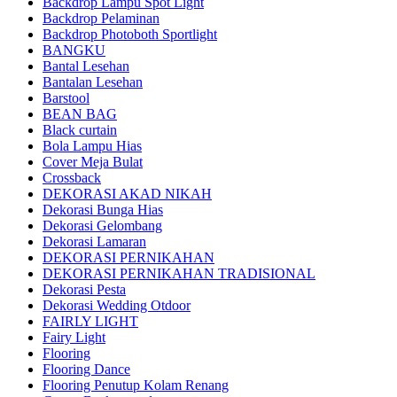
Backdrop Lampu Spot Light
Backdrop Pelaminan
Backdrop Photoboth Sportlight
BANGKU
Bantal Lesehan
Bantalan Lesehan
Barstool
BEAN BAG
Black curtain
Bola Lampu Hias
Cover Meja Bulat
Crossback
DEKORASI AKAD NIKAH
Dekorasi Bunga Hias
Dekorasi Gelombang
Dekorasi Lamaran
DEKORASI PERNIKAHAN
DEKORASI PERNIKAHAN TRADISIONAL
Dekorasi Pesta
Dekorasi Wedding Otdoor
FAIRLY LIGHT
Fairy Light
Flooring
Flooring Dance
Flooring Penutup Kolam Renang