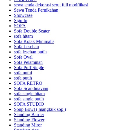
sewa tenda dekorasi serut full modfiikasi
Sewa Tenda Pernikahan
Showcase
Sign In
SOFA
Sofa Double Seater
sofa hitam
Sofa Kotak Minimalis
Sofa Lesehan
sofa lesehan putih
Sofa Oval
Sofa Pelaminan
Sofa Puff Single
sofa puthi
sofa putih
SOFA RETRO
Sofa Scandinavian
sofa single hitam
sofa single putih
SOFA STUDIO
Soup Bowl ( mangkuk sop )
Standing Barrier
Standing Flower
Standing Miror