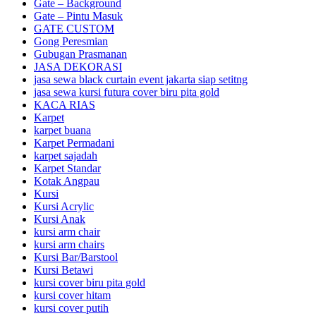
Gate – Background
Gate – Pintu Masuk
GATE CUSTOM
Gong Peresmian
Gubugan Prasmanan
JASA DEKORASI
jasa sewa black curtain event jakarta siap setitng
jasa sewa kursi futura cover biru pita gold
KACA RIAS
Karpet
karpet buana
Karpet Permadani
karpet sajadah
Karpet Standar
Kotak Angpau
Kursi
Kursi Acrylic
Kursi Anak
kursi arm chair
kursi arm chairs
Kursi Bar/Barstool
Kursi Betawi
kursi cover biru pita gold
kursi cover hitam
kursi cover putih