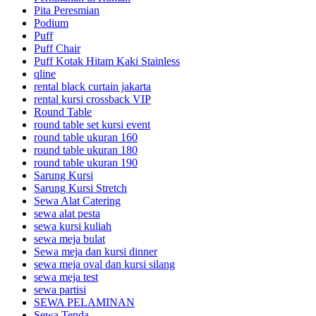
Pita Peresmian
Podium
Puff
Puff Chair
Puff Kotak Hitam Kaki Stainless
qline
rental black curtain jakarta
rental kursi crossback VIP
Round Table
round table set kursi event
round table ukuran 160
round table ukuran 180
round table ukuran 190
Sarung Kursi
Sarung Kursi Stretch
Sewa Alat Catering
sewa alat pesta
sewa kursi kuliah
sewa meja bulat
Sewa meja dan kursi dinner
sewa meja oval dan kursi silang
sewa meja test
sewa partisi
SEWA PELAMINAN
Sewa Tenda