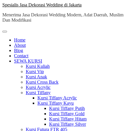
Skip
Spesialis Jasa Dekorasi Wedding di Jakarta
to
Menerima Jasa Dekorasi Wedding Modern, Adat Daerah, Muslim
content
Dan Modifikasi
Home
About
Blog
Contact
SEWA KURSI
Kursi Kuliah
Kursi Vip
Kursi Anak
Kursi Cross Back
Kursi Acrylic
Kursi Tiffany
Kursi Tiffany Acrylic
Kursi Tiffany Kayu
Kursi Tiffany Putih
Kursi Tiffany Gold
Kursi Tiffany Hitam
Kursi Tiffany Silver
Kursi Futura FTR 405