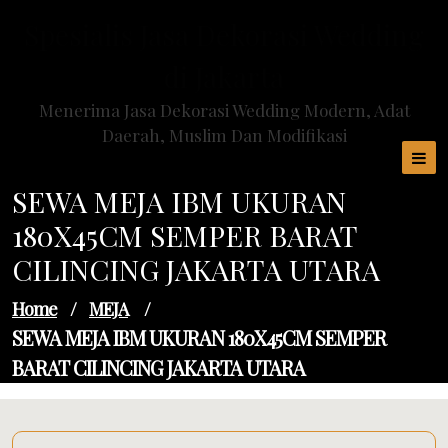
Skip
Spesialis Jasa Dekorasi Wedding
to
content
di Jakarta
Menerima Jasa Dekorasi Wedding Modern, Adat
Daerah, Muslim Dan Modifikasi
SEWA MEJA IBM UKURAN
180X45CM SEMPER BARAT
CILINCING JAKARTA UTARA
Home
/
MEJA
/
SEWA MEJA IBM UKURAN 180X45CM SEMPER
BARAT CILINCING JAKARTA UTARA