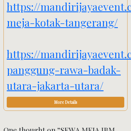
https://mandirijayaevent
meja-kotak-tangerang/
https://mandirijayaevent.
panggung-rawa-badak-
utara-jakarta-utara/
More Details
One thought on “
SEWA MEJA IBM