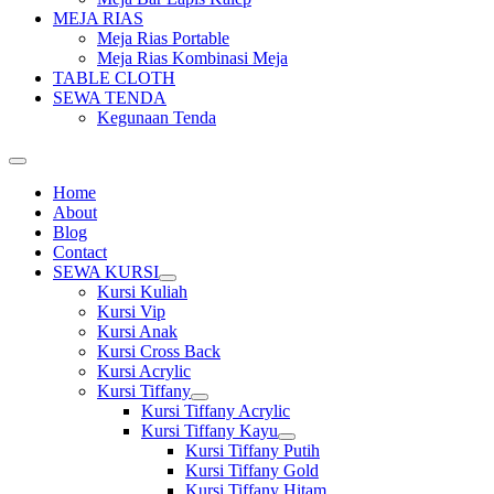
MEJA RIAS
Meja Rias Portable
Meja Rias Kombinasi Meja
TABLE CLOTH
SEWA TENDA
Kegunaan Tenda
Home
About
Blog
Contact
SEWA KURSI
Show
Kursi Kuliah
sub
Kursi Vip
menu
Kursi Anak
Kursi Cross Back
Kursi Acrylic
Kursi Tiffany
Show
Kursi Tiffany Acrylic
sub
Kursi Tiffany Kayu
menu
Show
Kursi Tiffany Putih
sub
Kursi Tiffany Gold
menu
Kursi Tiffany Hitam