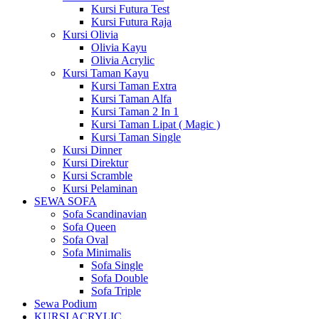
Kursi Futura Test
Kursi Futura Raja
Kursi Olivia
Olivia Kayu
Olivia Acrylic
Kursi Taman Kayu
Kursi Taman Extra
Kursi Taman Alfa
Kursi Taman 2 In 1
Kursi Taman Lipat ( Magic )
Kursi Taman Single
Kursi Dinner
Kursi Direktur
Kursi Scramble
Kursi Pelaminan
SEWA SOFA
Sofa Scandinavian
Sofa Queen
Sofa Oval
Sofa Minimalis
Sofa Single
Sofa Double
Sofa Triple
Sewa Podium
KURSI ACRYLIC