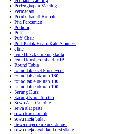
Peralatan catering
Perlengkapan Meeting
Permadani
Pernikahan di Rumah
Pita Peresmian
Podium
Puff
Puff Chair
Puff Kotak Hitam Kaki Stainless
qline
rental black curtain jakarta
rental kursi crossback VIP
Round Table
round table set kursi event
round table ukuran 160
round table ukuran 180
round table ukuran 190
Sarung Kursi
Sarung Kursi Stretch
Sewa Alat Catering
sewa alat pesta
sewa kursi kuliah
sewa meja bulat
Sewa meja dan kursi dinner
sewa meja oval dan kursi silang