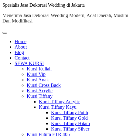
Skip
Spesialis Jasa Dekorasi Wedding di Jakarta
to
Menerima Jasa Dekorasi Wedding Modern, Adat Daerah, Muslim
content
Dan Modifikasi
Home
About
Blog
Contact
SEWA KURSI
Kursi Kuliah
Kursi Vip
Kursi Anak
Kursi Cross Back
Kursi Acrylic
Kursi Tiffany
Kursi Tiffany Acrylic
Kursi Tiffany Kayu
Kursi Tiffany Putih
Kursi Tiffany Gold
Kursi Tiffany Hitam
Kursi Tiffany Silver
Kursi Futura FTR 405