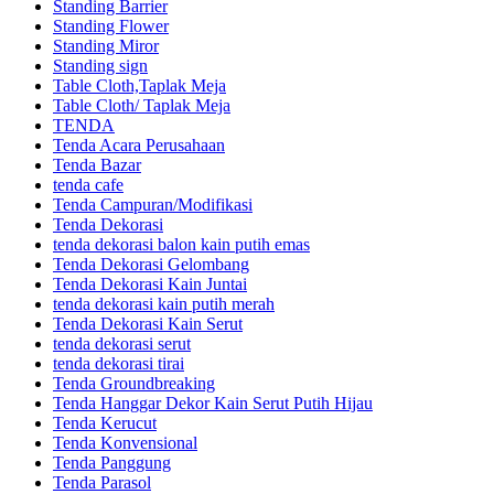
Standing Barrier
Standing Flower
Standing Miror
Standing sign
Table Cloth,Taplak Meja
Table Cloth/ Taplak Meja
TENDA
Tenda Acara Perusahaan
Tenda Bazar
tenda cafe
Tenda Campuran/Modifikasi
Tenda Dekorasi
tenda dekorasi balon kain putih emas
Tenda Dekorasi Gelombang
Tenda Dekorasi Kain Juntai
tenda dekorasi kain putih merah
Tenda Dekorasi Kain Serut
tenda dekorasi serut
tenda dekorasi tirai
Tenda Groundbreaking
Tenda Hanggar Dekor Kain Serut Putih Hijau
Tenda Kerucut
Tenda Konvensional
Tenda Panggung
Tenda Parasol