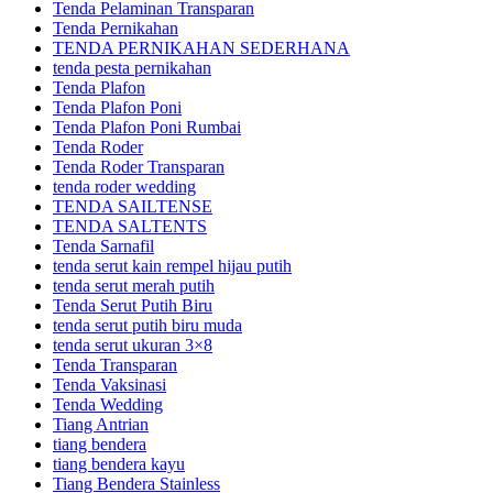
Tenda Pelaminan Transparan
Tenda Pernikahan
TENDA PERNIKAHAN SEDERHANA
tenda pesta pernikahan
Tenda Plafon
Tenda Plafon Poni
Tenda Plafon Poni Rumbai
Tenda Roder
Tenda Roder Transparan
tenda roder wedding
TENDA SAILTENSE
TENDA SALTENTS
Tenda Sarnafil
tenda serut kain rempel hijau putih
tenda serut merah putih
Tenda Serut Putih Biru
tenda serut putih biru muda
tenda serut ukuran 3×8
Tenda Transparan
Tenda Vaksinasi
Tenda Wedding
Tiang Antrian
tiang bendera
tiang bendera kayu
Tiang Bendera Stainless