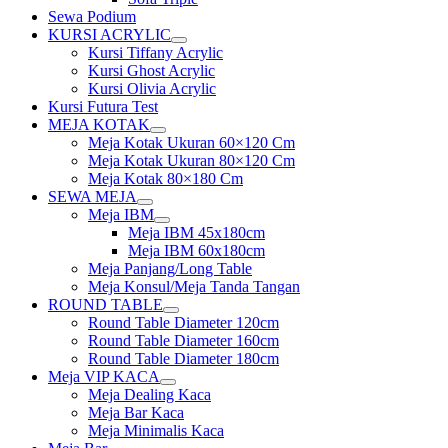
Sewa Podium
KURSI ACRYLIC
Show
Kursi Tiffany Acrylic
sub
Kursi Ghost Acrylic
menu
Kursi Olivia Acrylic
Kursi Futura Test
MEJA KOTAK
Show
Meja Kotak Ukuran 60×120 Cm
sub
Meja Kotak Ukuran 80×120 Cm
menu
Meja Kotak 80×180 Cm
SEWA MEJA
Show
Meja IBM
sub
Show
Meja IBM 45x180cm
menu
sub
Meja IBM 60x180cm
menu
Meja Panjang/Long Table
Meja Konsul/Meja Tanda Tangan
ROUND TABLE
Show
Round Table Diameter 120cm
sub
Round Table Diameter 160cm
menu
Round Table Diameter 180cm
Meja VIP KACA
Show
Meja Dealing Kaca
sub
Meja Bar Kaca
menu
Meja Minimalis Kaca