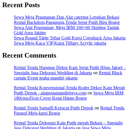
Recent Posts
Sewa Meja Prasmanan Dan Alat catering Lengkap Bekasi
Rental Backdrop,Panggung,Tenda Serut Putih Biru Bogor
Sewa Alat Prasmanan, Meja IBM 160×60 Skirting Taplak
Gold Area Jaktim
Sewa Round Table Tebar Gold,Kursi Corssback Area Jakarta
Sewa Meja Kaca VIP,Kursi Tiffany Acrylic jakarta
Recent Comments
Rental Tenda Hanggar Dekor Kain Serut Putih Hijau Jaksel –
Spesialis Jasa Dekorasi Wedding di Jakarta
on
Rental Black
curtain Event graha mandiri jakarta
Rental Tenda Konvensional,Tenda Roder Dekor Kain Merah
Putih Depok - alatpestamandirijaya.com
on
Sewa Meja IBM
180cmx45cm Cover Ketat Hitam Bogor
Rental Tenda Sarnafil Kerucut Putih Depok
on
Rental Tenda
Parasol,Meja,kursi Bogor
Rental Tenda Dekorasi Kain Putih merah Bekasi – Spesialis
Jasa Dekorasi Wedding di Jakarta
on
Jasa Sewa Meja