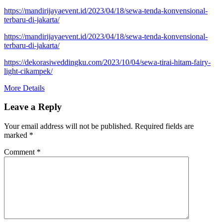
https://mandirijayaevent.id/2023/04/18/sewa-tenda-konvensional-
terbaru-di-jakarta/
https://mandirijayaevent.id/2023/04/18/sewa-tenda-konvensional-
terbaru-di-jakarta/
https://dekorasiweddingku.com/2023/10/04/sewa-tirai-hitam-fairy-
light-cikampek/
More Details
Leave a Reply
Your email address will not be published.
Required fields are
marked
*
Comment
*