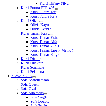
Kursi Tiffany Silver
Kursi Futura FTR 405
Show
Kursi Futura Test
sub
Kursi Futura Raja
menu
Kursi Olivia
Show
Olivia Kayu
sub
Olivia Acrylic
menu
Kursi Taman Kayu
Show
Kursi Taman Extra
sub
Kursi Taman Alfa
menu
Kursi Taman 2 In 1
Kursi Taman Lipat ( Magic )
Kursi Taman Single
Kursi Dinner
Kursi Direktur
Kursi Scramble
Kursi Pelaminan
SEWA SOFA
Show
Sofa Scandinavian
sub
Sofa Queen
menu
Sofa Oval
Sofa Minimalis
Show
Sofa Single
sub
Sofa Double
menu
Sofa Triple