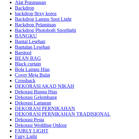
Alat Prasmanan
Backdrop
backdrop flexy korea
Backdrop Lampu Spot Light
Backdrop Pelaminan
Backdrop Photoboth Sportlight
BANGKU
Bantal Lesehan
Bantalan Lesehan
Barstool
BEAN BAG
Black curtain
Bola Lampu Hias
Cover Meja Bulat
Crossback
DEKORASI AKAD NIKAH
Dekorasi Bunga Hias
Dekorasi Gelombang
Dekorasi Lamaran
DEKORASI PERNIKAHAN
DEKORASI PERNIKAHAN TRADISIONAL
Dekorasi Pesta
Dekorasi Wedding Otdoor
FAIRLY LIGHT
Fairy Light