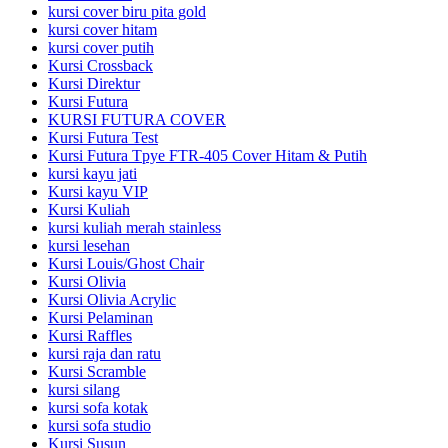
kursi cover biru pita gold
kursi cover hitam
kursi cover putih
Kursi Crossback
Kursi Direktur
Kursi Futura
KURSI FUTURA COVER
Kursi Futura Test
Kursi Futura Tpye FTR-405 Cover Hitam & Putih
kursi kayu jati
Kursi kayu VIP
Kursi Kuliah
kursi kuliah merah stainless
kursi lesehan
Kursi Louis/Ghost Chair
Kursi Olivia
Kursi Olivia Acrylic
Kursi Pelaminan
Kursi Raffles
kursi raja dan ratu
Kursi Scramble
kursi silang
kursi sofa kotak
kursi sofa studio
Kursi Susun