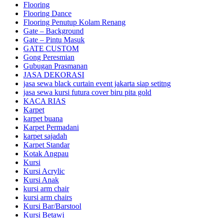
Flooring
Flooring Dance
Flooring Penutup Kolam Renang
Gate – Background
Gate – Pintu Masuk
GATE CUSTOM
Gong Peresmian
Gubugan Prasmanan
JASA DEKORASI
jasa sewa black curtain event jakarta siap setitng
jasa sewa kursi futura cover biru pita gold
KACA RIAS
Karpet
karpet buana
Karpet Permadani
karpet sajadah
Karpet Standar
Kotak Angpau
Kursi
Kursi Acrylic
Kursi Anak
kursi arm chair
kursi arm chairs
Kursi Bar/Barstool
Kursi Betawi