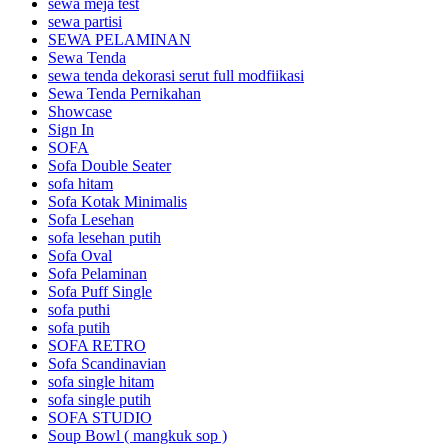
sewa meja test
sewa partisi
SEWA PELAMINAN
Sewa Tenda
sewa tenda dekorasi serut full modfiikasi
Sewa Tenda Pernikahan
Showcase
Sign In
SOFA
Sofa Double Seater
sofa hitam
Sofa Kotak Minimalis
Sofa Lesehan
sofa lesehan putih
Sofa Oval
Sofa Pelaminan
Sofa Puff Single
sofa puthi
sofa putih
SOFA RETRO
Sofa Scandinavian
sofa single hitam
sofa single putih
SOFA STUDIO
Soup Bowl ( mangkuk sop )