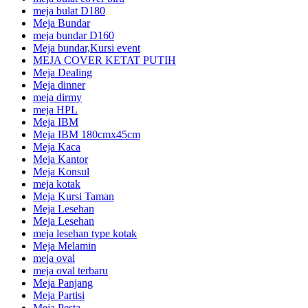
meja bulat D180
Meja Bundar
meja bundar D160
Meja bundar,Kursi event
MEJA COVER KETAT PUTIH
Meja Dealing
Meja dinner
meja dirmy
meja HPL
Meja IBM
Meja IBM 180cmx45cm
Meja Kaca
Meja Kantor
Meja Konsul
meja kotak
Meja Kursi Taman
Meja Lesehan
Meja Lesehan
meja lesehan type kotak
Meja Melamin
meja oval
meja oval terbaru
Meja Panjang
Meja Partisi
Meja Pesta