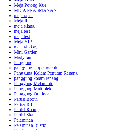
Meja Potong Kue
MEJA PRASMANAN
meja rapat
Meja Rias
meja silang
meja test
meja test
Meja VIP
meja vip kayu
Mini Garden
Misty fan
Panggung
panggung karpet merah
Panggung Kolam Penutup Renang
panggung kolam renang
Panggung Melaminto
Panggung Multiplek
Panggung Outdoor
Partisi Booth
Partisi R8
Partisi Ruang
Partisi Skat
Pelaminan
Pelaminan Rustic