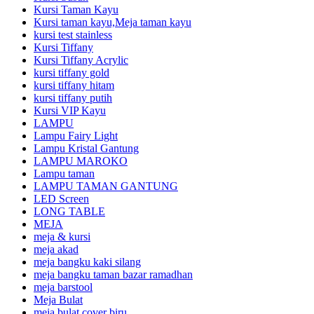
Kursi Taman Kayu
Kursi taman kayu,Meja taman kayu
kursi test stainless
Kursi Tiffany
Kursi Tiffany Acrylic
kursi tiffany gold
kursi tiffany hitam
kursi tiffany putih
Kursi VIP Kayu
LAMPU
Lampu Fairy Light
Lampu Kristal Gantung
LAMPU MAROKO
Lampu taman
LAMPU TAMAN GANTUNG
LED Screen
LONG TABLE
MEJA
meja & kursi
meja akad
meja bangku kaki silang
meja bangku taman bazar ramadhan
meja barstool
Meja Bulat
meja bulat cover biru