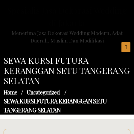
Skip
Spesialis Jasa Dekorasi Wedding
to
content
di Jakarta
Menerima Jasa Dekorasi Wedding Modern, Adat
Daerah, Muslim Dan Modifikasi
SEWA KURSI FUTURA
KERANGGAN SETU TANGERANG
SELATAN
Home
/
Uncategorized
/
SEWA KURSI FUTURA KERANGGAN SETU
TANGERANG SELATAN