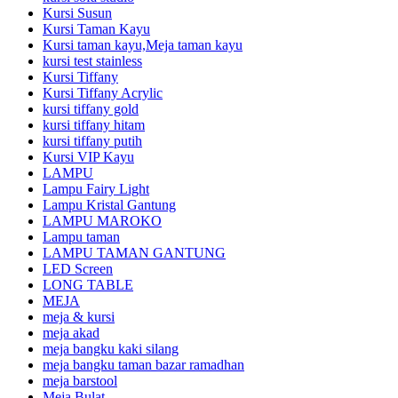
Kursi Susun
Kursi Taman Kayu
Kursi taman kayu,Meja taman kayu
kursi test stainless
Kursi Tiffany
Kursi Tiffany Acrylic
kursi tiffany gold
kursi tiffany hitam
kursi tiffany putih
Kursi VIP Kayu
LAMPU
Lampu Fairy Light
Lampu Kristal Gantung
LAMPU MAROKO
Lampu taman
LAMPU TAMAN GANTUNG
LED Screen
LONG TABLE
MEJA
meja & kursi
meja akad
meja bangku kaki silang
meja bangku taman bazar ramadhan
meja barstool
Meja Bulat