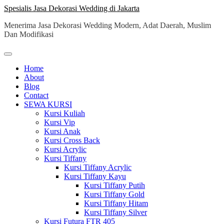
Skip
Spesialis Jasa Dekorasi Wedding di Jakarta
to
Menerima Jasa Dekorasi Wedding Modern, Adat Daerah, Muslim
content
Dan Modifikasi
Home
About
Blog
Contact
SEWA KURSI
Kursi Kuliah
Kursi Vip
Kursi Anak
Kursi Cross Back
Kursi Acrylic
Kursi Tiffany
Kursi Tiffany Acrylic
Kursi Tiffany Kayu
Kursi Tiffany Putih
Kursi Tiffany Gold
Kursi Tiffany Hitam
Kursi Tiffany Silver
Kursi Futura FTR 405