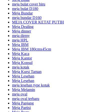
meja bulat cover biru
meja bulat D180
Meja Bundar
meja bundar D160
MEJA COVER KETAT PUTIH
Meja Dealing
Meja dinner
meja dirmy
meja HPL
Meja IBM
Meja IBM 180cmx45cm
Meja Kaca
Meja Kantor
Meja Konsul
meja kotak
Meja Kursi Taman
Meja Lesehan
Meja Lesehan
meja lesehan type kotak
Meja Melamin
meja oval
meja oval terbaru
Meja Panjang
Meja Partisi