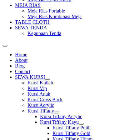
MEJA RIAS
Meja Rias Portable
Meja Rias Kombinasi Meja
TABLE CLOTH
SEWA TENDA
Kegunaan Tenda
Home
About
Blog
Contact
SEWA KURSI
Show
Kursi Kuliah
sub
Kursi Vip
menu
Kursi Anak
Kursi Cross Back
Kursi Acrylic
Kursi Tiffany
Show
Kursi Tiffany Acrylic
sub
Kursi Tiffany Kayu
menu
Show
Kursi Tiffany Putih
sub
Kursi Tiffany Gold
menu
Kursi Tiffany Hitam