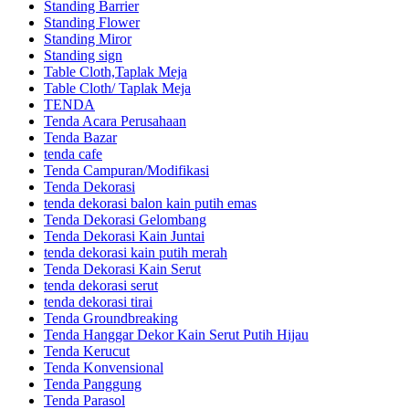
Standing Barrier
Standing Flower
Standing Miror
Standing sign
Table Cloth,Taplak Meja
Table Cloth/ Taplak Meja
TENDA
Tenda Acara Perusahaan
Tenda Bazar
tenda cafe
Tenda Campuran/Modifikasi
Tenda Dekorasi
tenda dekorasi balon kain putih emas
Tenda Dekorasi Gelombang
Tenda Dekorasi Kain Juntai
tenda dekorasi kain putih merah
Tenda Dekorasi Kain Serut
tenda dekorasi serut
tenda dekorasi tirai
Tenda Groundbreaking
Tenda Hanggar Dekor Kain Serut Putih Hijau
Tenda Kerucut
Tenda Konvensional
Tenda Panggung
Tenda Parasol