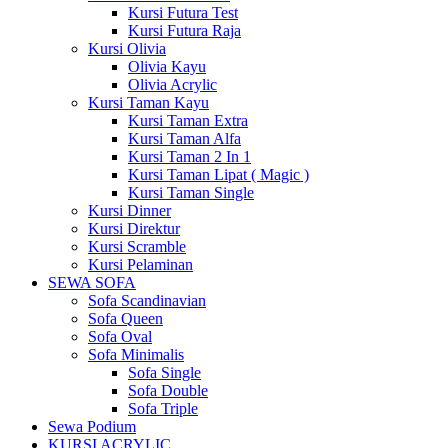
Kursi Futura Test
Kursi Futura Raja
Kursi Olivia
Olivia Kayu
Olivia Acrylic
Kursi Taman Kayu
Kursi Taman Extra
Kursi Taman Alfa
Kursi Taman 2 In 1
Kursi Taman Lipat ( Magic )
Kursi Taman Single
Kursi Dinner
Kursi Direktur
Kursi Scramble
Kursi Pelaminan
SEWA SOFA
Sofa Scandinavian
Sofa Queen
Sofa Oval
Sofa Minimalis
Sofa Single
Sofa Double
Sofa Triple
Sewa Podium
KURSI ACRYLIC