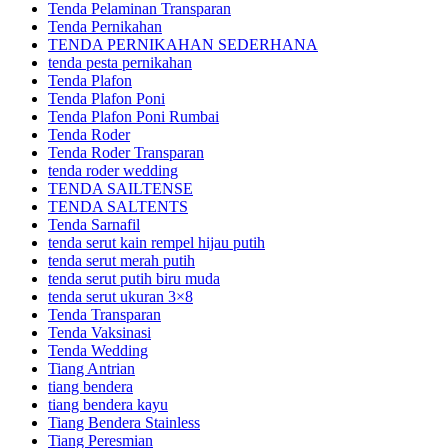
Tenda Pelaminan Transparan
Tenda Pernikahan
TENDA PERNIKAHAN SEDERHANA
tenda pesta pernikahan
Tenda Plafon
Tenda Plafon Poni
Tenda Plafon Poni Rumbai
Tenda Roder
Tenda Roder Transparan
tenda roder wedding
TENDA SAILTENSE
TENDA SALTENTS
Tenda Sarnafil
tenda serut kain rempel hijau putih
tenda serut merah putih
tenda serut putih biru muda
tenda serut ukuran 3×8
Tenda Transparan
Tenda Vaksinasi
Tenda Wedding
Tiang Antrian
tiang bendera
tiang bendera kayu
Tiang Bendera Stainless
Tiang Peresmian