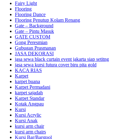
Fairy Light
Flooring
Flooring Dance
Flooring Penutup Kolam Renang
Gate – Background
Gate – Pintu Masuk
GATE CUSTOM
Gong Peresmian
Gubugan Prasmanan
JASA DEKORASI
jasa sewa black curtain event jakarta siap setitng
jasa sewa kursi futura cover biru pita gold
KACA RIAS
Karpet
karpet buana
Karpet Permadani
karpet sajadah
Karpet Standar
Kotak Angpau
Kursi
Kursi Acrylic
Kursi Anak
kursi arm chair
kursi arm chairs
Kursi Bar/Barstool