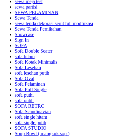
sewa meja test
sewa partisi
SEWA PELAMINAN
Sewa Tenda
sewa tenda dekorasi serut full modfiikasi
Sewa Tenda Pernikahan
Showcase
Sign In
SOFA
Sofa Double Seater
sofa hitam
Sofa Kotak Minimalis
Sofa Lesehan
sofa lesehan putih
Sofa Oval
Sofa Pelaminan
Sofa Puff Single
sofa puthi
sofa putih
SOFA RETRO
Sofa Scandinavian
sofa single hitam
sofa single putih
SOFA STUDIO
Soup Bowl ( mangkuk sop )