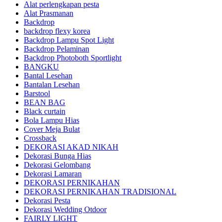
Alat perlengkapan pesta
Alat Prasmanan
Backdrop
backdrop flexy korea
Backdrop Lampu Spot Light
Backdrop Pelaminan
Backdrop Photoboth Sportlight
BANGKU
Bantal Lesehan
Bantalan Lesehan
Barstool
BEAN BAG
Black curtain
Bola Lampu Hias
Cover Meja Bulat
Crossback
DEKORASI AKAD NIKAH
Dekorasi Bunga Hias
Dekorasi Gelombang
Dekorasi Lamaran
DEKORASI PERNIKAHAN
DEKORASI PERNIKAHAN TRADISIONAL
Dekorasi Pesta
Dekorasi Wedding Otdoor
FAIRLY LIGHT