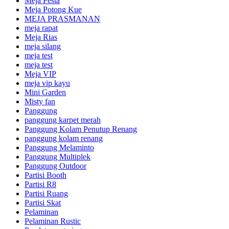
Meja Pesta
Meja Potong Kue
MEJA PRASMANAN
meja rapat
Meja Rias
meja silang
meja test
meja test
Meja VIP
meja vip kayu
Mini Garden
Misty fan
Panggung
panggung karpet merah
Panggung Kolam Penutup Renang
panggung kolam renang
Panggung Melaminto
Panggung Multiplek
Panggung Outdoor
Partisi Booth
Partisi R8
Partisi Ruang
Partisi Skat
Pelaminan
Pelaminan Rustic