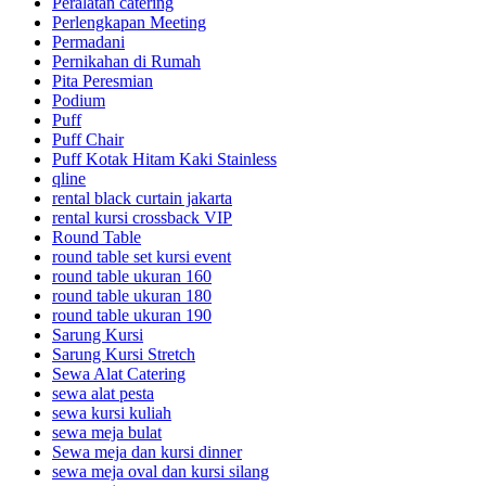
Peralatan catering
Perlengkapan Meeting
Permadani
Pernikahan di Rumah
Pita Peresmian
Podium
Puff
Puff Chair
Puff Kotak Hitam Kaki Stainless
qline
rental black curtain jakarta
rental kursi crossback VIP
Round Table
round table set kursi event
round table ukuran 160
round table ukuran 180
round table ukuran 190
Sarung Kursi
Sarung Kursi Stretch
Sewa Alat Catering
sewa alat pesta
sewa kursi kuliah
sewa meja bulat
Sewa meja dan kursi dinner
sewa meja oval dan kursi silang