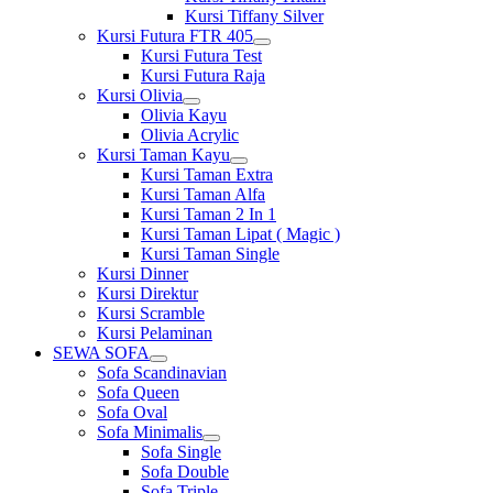
Kursi Tiffany Silver
Kursi Futura FTR 405
Show
Kursi Futura Test
sub
Kursi Futura Raja
menu
Kursi Olivia
Show
Olivia Kayu
sub
Olivia Acrylic
menu
Kursi Taman Kayu
Show
Kursi Taman Extra
sub
Kursi Taman Alfa
menu
Kursi Taman 2 In 1
Kursi Taman Lipat ( Magic )
Kursi Taman Single
Kursi Dinner
Kursi Direktur
Kursi Scramble
Kursi Pelaminan
SEWA SOFA
Show
Sofa Scandinavian
sub
Sofa Queen
menu
Sofa Oval
Sofa Minimalis
Show
Sofa Single
sub
Sofa Double
menu
Sofa Triple