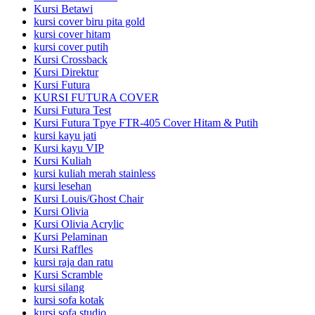
Kursi Betawi
kursi cover biru pita gold
kursi cover hitam
kursi cover putih
Kursi Crossback
Kursi Direktur
Kursi Futura
KURSI FUTURA COVER
Kursi Futura Test
Kursi Futura Tpye FTR-405 Cover Hitam & Putih
kursi kayu jati
Kursi kayu VIP
Kursi Kuliah
kursi kuliah merah stainless
kursi lesehan
Kursi Louis/Ghost Chair
Kursi Olivia
Kursi Olivia Acrylic
Kursi Pelaminan
Kursi Raffles
kursi raja dan ratu
Kursi Scramble
kursi silang
kursi sofa kotak
kursi sofa studio