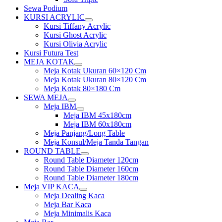
Sewa Podium
KURSI ACRYLIC
Show
Kursi Tiffany Acrylic
sub
Kursi Ghost Acrylic
menu
Kursi Olivia Acrylic
Kursi Futura Test
MEJA KOTAK
Show
Meja Kotak Ukuran 60×120 Cm
sub
Meja Kotak Ukuran 80×120 Cm
menu
Meja Kotak 80×180 Cm
SEWA MEJA
Show
Meja IBM
sub
Show
Meja IBM 45x180cm
menu
sub
Meja IBM 60x180cm
menu
Meja Panjang/Long Table
Meja Konsul/Meja Tanda Tangan
ROUND TABLE
Show
Round Table Diameter 120cm
sub
Round Table Diameter 160cm
menu
Round Table Diameter 180cm
Meja VIP KACA
Show
Meja Dealing Kaca
sub
Meja Bar Kaca
menu
Meja Minimalis Kaca