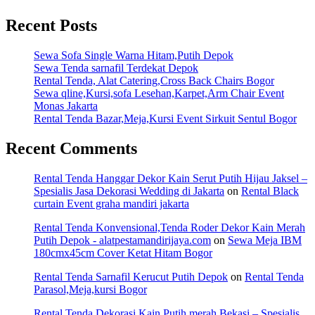
Recent Posts
Sewa Sofa Single Warna Hitam,Putih Depok
Sewa Tenda sarnafil Terdekat Depok
Rental Tenda, Alat Catering,Cross Back Chairs Bogor
Sewa qline,Kursi,sofa Lesehan,Karpet,Arm Chair Event
Monas Jakarta
Rental Tenda Bazar,Meja,Kursi Event Sirkuit Sentul Bogor
Recent Comments
Rental Tenda Hanggar Dekor Kain Serut Putih Hijau Jaksel –
Spesialis Jasa Dekorasi Wedding di Jakarta
on
Rental Black
curtain Event graha mandiri jakarta
Rental Tenda Konvensional,Tenda Roder Dekor Kain Merah
Putih Depok - alatpestamandirijaya.com
on
Sewa Meja IBM
180cmx45cm Cover Ketat Hitam Bogor
Rental Tenda Sarnafil Kerucut Putih Depok
on
Rental Tenda
Parasol,Meja,kursi Bogor
Rental Tenda Dekorasi Kain Putih merah Bekasi – Spesialis