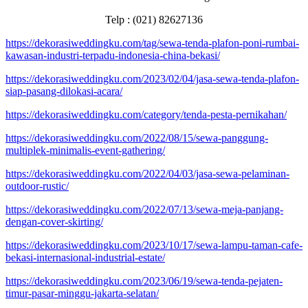
Telp : (021) 82627136
https://dekorasiweddingku.com/tag/sewa-tenda-plafon-poni-rumbai-
kawasan-industri-terpadu-indonesia-china-bekasi/
https://dekorasiweddingku.com/2023/02/04/jasa-sewa-tenda-plafon-
siap-pasang-dilokasi-acara/
https://dekorasiweddingku.com/category/tenda-pesta-pernikahan/
https://dekorasiweddingku.com/2022/08/15/sewa-panggung-
multiplek-minimalis-event-gathering/
https://dekorasiweddingku.com/2022/04/03/jasa-sewa-pelaminan-
outdoor-rustic/
https://dekorasiweddingku.com/2022/07/13/sewa-meja-panjang-
dengan-cover-skirting/
https://dekorasiweddingku.com/2023/10/17/sewa-lampu-taman-cafe-
bekasi-internasional-industrial-estate/
https://dekorasiweddingku.com/2023/06/19/sewa-tenda-pejaten-
timur-pasar-minggu-jakarta-selatan/