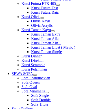
Kursi Futura FTR 405
Show
Kursi Futura Test
sub
Kursi Futura Raja
menu
Kursi Olivia
Show
Olivia Kayu
sub
Olivia Acrylic
menu
Kursi Taman Kayu
Show
Kursi Taman Extra
sub
Kursi Taman Alfa
menu
Kursi Taman 2 In 1
Kursi Taman Lipat ( Magic )
Kursi Taman Single
Kursi Dinner
Kursi Direktur
Kursi Scramble
Kursi Pelaminan
SEWA SOFA
Show
Sofa Scandinavian
sub
Sofa Queen
menu
Sofa Oval
Sofa Minimalis
Show
Sofa Single
sub
Sofa Double
menu
Sofa Triple
Sewa Podium