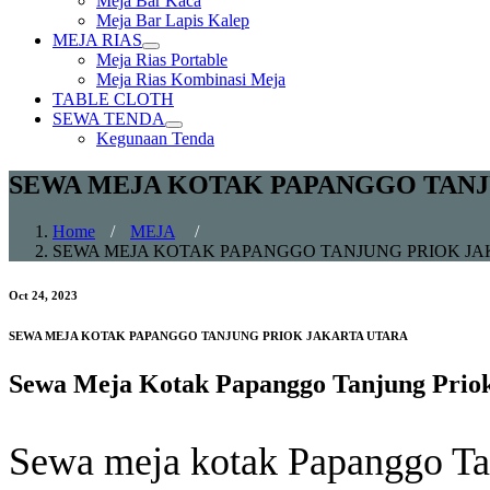
Meja Bar Kaca
sub
Meja Bar Lapis Kalep
menu
MEJA RIAS
Show
Meja Rias Portable
sub
Meja Rias Kombinasi Meja
menu
TABLE CLOTH
SEWA TENDA
Show
Kegunaan Tenda
sub
menu
SEWA MEJA KOTAK PAPANGGO TANJ
Home
/
MEJA
/
SEWA MEJA KOTAK PAPANGGO TANJUNG PRIOK J
Oct 24, 2023
SEWA MEJA KOTAK PAPANGGO TANJUNG PRIOK JAKARTA UTARA
Sewa Meja Kotak Papanggo Tanjung Priok
Sewa meja kotak Papanggo T