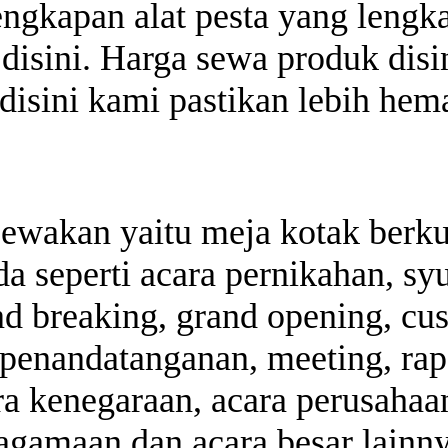
engkapan alat pesta yang lengk
disini. Harga sewa produk disi
disini kami pastikan lebih hema
ewakan yaitu meja kotak berkua
a seperti acara pernikahan, sy
und breaking, grand opening, cu
penandatanganan, meeting, rapa
ra kenegaraan, acara perusahaan
eagamaan dan acara besar lainny