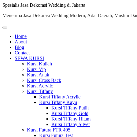
Skip
Spesialis Jasa Dekorasi Wedding di Jakarta
to
Menerima Jasa Dekorasi Wedding Modern, Adat Daerah, Muslim Dan
content
Home
About
Blog
Contact
SEWA KURSI
Kursi Kuliah
Kursi Vip
Kursi Anak
Kursi Cross Back
Kursi Acrylic
Kursi Tiffany
Kursi Tiffany Acrylic
Kursi Tiffany Kayu
Kursi Tiffany Putih
Kursi Tiffany Gold
Kursi Tiffany Hitam
Kursi Tiffany Silver
Kursi Futura FTR 405
Kursi Futura Test