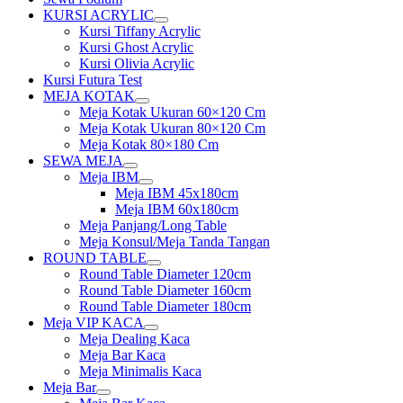
KURSI ACRYLIC
Show
Kursi Tiffany Acrylic
sub
Kursi Ghost Acrylic
menu
Kursi Olivia Acrylic
Kursi Futura Test
MEJA KOTAK
Show
Meja Kotak Ukuran 60×120 Cm
sub
Meja Kotak Ukuran 80×120 Cm
menu
Meja Kotak 80×180 Cm
SEWA MEJA
Show
Meja IBM
sub
Show
Meja IBM 45x180cm
menu
sub
Meja IBM 60x180cm
menu
Meja Panjang/Long Table
Meja Konsul/Meja Tanda Tangan
ROUND TABLE
Show
Round Table Diameter 120cm
sub
Round Table Diameter 160cm
menu
Round Table Diameter 180cm
Meja VIP KACA
Show
Meja Dealing Kaca
sub
Meja Bar Kaca
menu
Meja Minimalis Kaca
Meja Bar
Show