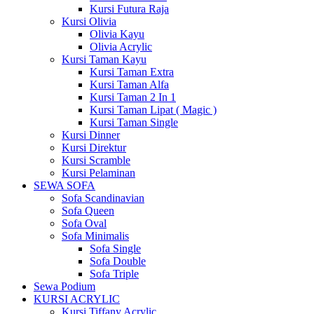
Kursi Futura Raja
Kursi Olivia
Olivia Kayu
Olivia Acrylic
Kursi Taman Kayu
Kursi Taman Extra
Kursi Taman Alfa
Kursi Taman 2 In 1
Kursi Taman Lipat ( Magic )
Kursi Taman Single
Kursi Dinner
Kursi Direktur
Kursi Scramble
Kursi Pelaminan
SEWA SOFA
Sofa Scandinavian
Sofa Queen
Sofa Oval
Sofa Minimalis
Sofa Single
Sofa Double
Sofa Triple
Sewa Podium
KURSI ACRYLIC
Kursi Tiffany Acrylic