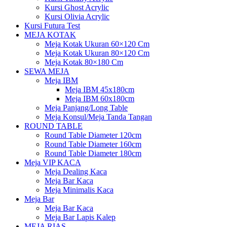
Kursi Ghost Acrylic
Kursi Olivia Acrylic
Kursi Futura Test
MEJA KOTAK
Meja Kotak Ukuran 60×120 Cm
Meja Kotak Ukuran 80×120 Cm
Meja Kotak 80×180 Cm
SEWA MEJA
Meja IBM
Meja IBM 45x180cm
Meja IBM 60x180cm
Meja Panjang/Long Table
Meja Konsul/Meja Tanda Tangan
ROUND TABLE
Round Table Diameter 120cm
Round Table Diameter 160cm
Round Table Diameter 180cm
Meja VIP KACA
Meja Dealing Kaca
Meja Bar Kaca
Meja Minimalis Kaca
Meja Bar
Meja Bar Kaca
Meja Bar Lapis Kalep
MEJA RIAS