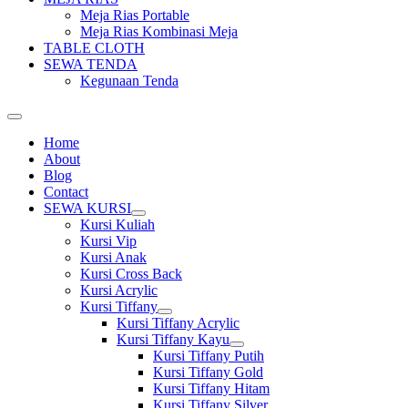
Meja Rias Portable
Meja Rias Kombinasi Meja
TABLE CLOTH
SEWA TENDA
Kegunaan Tenda
Home
About
Blog
Contact
SEWA KURSI
Show
Kursi Kuliah
sub
Kursi Vip
menu
Kursi Anak
Kursi Cross Back
Kursi Acrylic
Kursi Tiffany
Show
Kursi Tiffany Acrylic
sub
Kursi Tiffany Kayu
menu
Show
Kursi Tiffany Putih
sub
Kursi Tiffany Gold
menu
Kursi Tiffany Hitam
Kursi Tiffany Silver