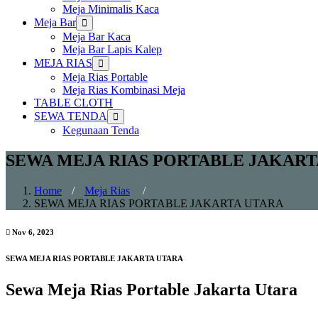
Meja Minimalis Kaca
Meja Bar
Show
sub
Meja Bar Kaca
menu
Meja Bar Lapis Kalep
MEJA RIAS
Show
sub
Meja Rias Portable
menu
Meja Rias Kombinasi Meja
TABLE CLOTH
SEWA TENDA
Show
sub
Kegunaan Tenda
menu
SEWA MEJA RIAS PORTABLE JAKART
Home
/
Meja Rias
/
SEWA MEJA RIAS PORTABLE JAKARTA UTARA
Nov 6, 2023
SEWA MEJA RIAS PORTABLE JAKARTA UTARA
Sewa Meja Rias Portable Jakarta Utara