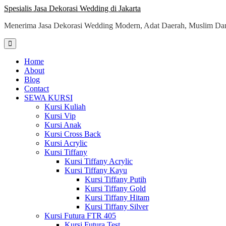
Skip
Spesialis Jasa Dekorasi Wedding di Jakarta
to
Menerima Jasa Dekorasi Wedding Modern, Adat Daerah, Muslim Dan
content
Home
About
Blog
Contact
SEWA KURSI
Kursi Kuliah
Kursi Vip
Kursi Anak
Kursi Cross Back
Kursi Acrylic
Kursi Tiffany
Kursi Tiffany Acrylic
Kursi Tiffany Kayu
Kursi Tiffany Putih
Kursi Tiffany Gold
Kursi Tiffany Hitam
Kursi Tiffany Silver
Kursi Futura FTR 405
Kursi Futura Test