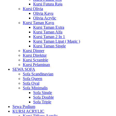
Kursi Futura Raja
Kursi Olivia
Olivia Kayu
Olivia Acrylic
Kursi Taman Kayu
Kursi Taman Extra
Kursi Taman Alfa
Kursi Taman 2 In 1
Kursi Taman Lipat ( Magic )
Kursi Taman Single
Kursi Dinner
Kursi Direktur
Kursi Scramble
Kursi Pelaminan
SEWA SOFA
Sofa Scandinavian
Sofa Queen
Sofa Oval
Sofa Minimalis
Sofa Single
Sofa Double
Sofa Triple
Sewa Podium
KURSI ACRYLIC
Kursi Tiffany Acrylic