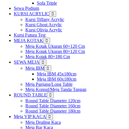
Sofa Triple
Sewa Podium
KURSI ACRYLIC
Show
sub
Kursi Tiffany Acrylic
menu
Kursi Ghost Acrylic
Kursi Olivia Acrylic
Kursi Futura Test
MEJA KOTAK
Show
sub
Meja Kotak Ukuran 60×120 Cm
menu
Meja Kotak Ukuran 80×120 Cm
Meja Kotak 80×180 Cm
SEWA MEJA
Show
sub
Meja IBM
Show
menu
sub
Meja IBM 45x180cm
menu
Meja IBM 60x180cm
Meja Panjang/Long Table
Meja Konsul/Meja Tanda Tangan
ROUND TABLE
Show
sub
Round Table Diameter 120cm
menu
Round Table Diameter 160cm
Round Table Diameter 180cm
Meja VIP KACA
Show
sub
Meja Dealing Kaca
menu
Meja Bar Kaca