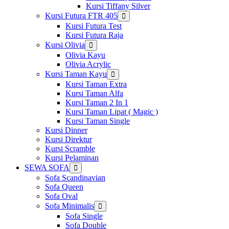
Kursi Tiffany Silver
Kursi Futura FTR 405
Show
sub
Kursi Futura Test
menu
Kursi Futura Raja
Kursi Olivia
Show
sub
Olivia Kayu
menu
Olivia Acrylic
Kursi Taman Kayu
Show
sub
Kursi Taman Extra
menu
Kursi Taman Alfa
Kursi Taman 2 In 1
Kursi Taman Lipat ( Magic )
Kursi Taman Single
Kursi Dinner
Kursi Direktur
Kursi Scramble
Kursi Pelaminan
SEWA SOFA
Show
sub
Sofa Scandinavian
menu
Sofa Queen
Sofa Oval
Sofa Minimalis
Show
sub
Sofa Single
menu
Sofa Double