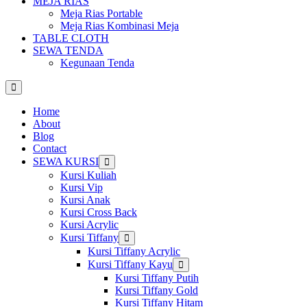
MEJA RIAS
Meja Rias Portable
Meja Rias Kombinasi Meja
TABLE CLOTH
SEWA TENDA
Kegunaan Tenda
Home
About
Blog
Contact
SEWA KURSI
Show
sub
Kursi Kuliah
menu
Kursi Vip
Kursi Anak
Kursi Cross Back
Kursi Acrylic
Kursi Tiffany
Show
sub
Kursi Tiffany Acrylic
menu
Kursi Tiffany Kayu
Show
sub
Kursi Tiffany Putih
menu
Kursi Tiffany Gold
Kursi Tiffany Hitam