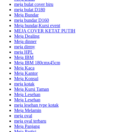
meja bulat cover biru
meja bulat D180
Meja Bundar
meja bundar D160
Meja bundar,Kursi event
MEJA COVER KETAT PUTIH
Meja Dealing
Meja dinner
meja dirmy
meja HPL
Meja IBM
Meja IBM 180cmx45cm
Meja Kaca
Meja Kantor
Meja Konsul
meja kotak
Meja Kursi Taman
Meja Lesehan
Meja Lesehan
meja lesehan type kotak
Meja Melamin
meja oval
meja oval terbaru
Meja Panjang
Meja Partisi