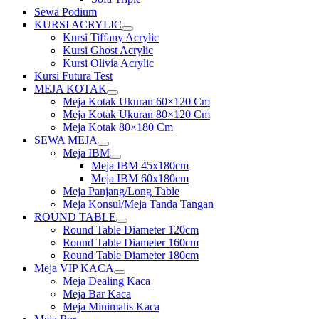
Sewa Podium
KURSI ACRYLIC
Show
Kursi Tiffany Acrylic
sub
Kursi Ghost Acrylic
menu
Kursi Olivia Acrylic
Kursi Futura Test
MEJA KOTAK
Show
Meja Kotak Ukuran 60×120 Cm
sub
Meja Kotak Ukuran 80×120 Cm
menu
Meja Kotak 80×180 Cm
SEWA MEJA
Show
Meja IBM
sub
Show
Meja IBM 45x180cm
menu
sub
Meja IBM 60x180cm
menu
Meja Panjang/Long Table
Meja Konsul/Meja Tanda Tangan
ROUND TABLE
Show
Round Table Diameter 120cm
sub
Round Table Diameter 160cm
menu
Round Table Diameter 180cm
Meja VIP KACA
Show
Meja Dealing Kaca
sub
Meja Bar Kaca
menu
Meja Minimalis Kaca