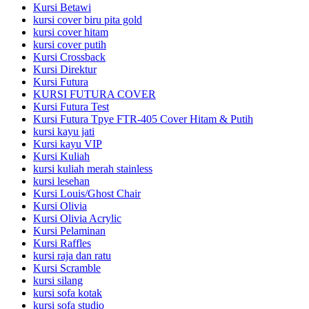
Kursi Betawi
kursi cover biru pita gold
kursi cover hitam
kursi cover putih
Kursi Crossback
Kursi Direktur
Kursi Futura
KURSI FUTURA COVER
Kursi Futura Test
Kursi Futura Tpye FTR-405 Cover Hitam & Putih
kursi kayu jati
Kursi kayu VIP
Kursi Kuliah
kursi kuliah merah stainless
kursi lesehan
Kursi Louis/Ghost Chair
Kursi Olivia
Kursi Olivia Acrylic
Kursi Pelaminan
Kursi Raffles
kursi raja dan ratu
Kursi Scramble
kursi silang
kursi sofa kotak
kursi sofa studio