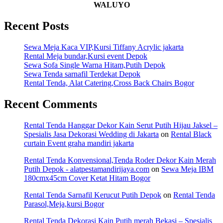
WALUYO
Recent Posts
Sewa Meja Kaca VIP,Kursi Tiffany Acrylic jakarta
Rental Meja bundar,Kursi event Depok
Sewa Sofa Single Warna Hitam,Putih Depok
Sewa Tenda sarnafil Terdekat Depok
Rental Tenda, Alat Catering,Cross Back Chairs Bogor
Recent Comments
Rental Tenda Hanggar Dekor Kain Serut Putih Hijau Jaksel –
Spesialis Jasa Dekorasi Wedding di Jakarta
on
Rental Black
curtain Event graha mandiri jakarta
Rental Tenda Konvensional,Tenda Roder Dekor Kain Merah
Putih Depok - alatpestamandirijaya.com
on
Sewa Meja IBM
180cmx45cm Cover Ketat Hitam Bogor
Rental Tenda Sarnafil Kerucut Putih Depok
on
Rental Tenda
Parasol,Meja,kursi Bogor
Rental Tenda Dekorasi Kain Putih merah Bekasi – Spesialis