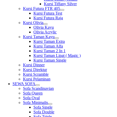
Kursi Tiffany Silver
Kursi Futura FTR 405
Show
Kursi Futura Test
sub
Kursi Futura Raja
menu
Kursi Olivia
Show
Olivia Kayu
sub
Olivia Acrylic
menu
Kursi Taman Kayu
Show
Kursi Taman Extra
sub
Kursi Taman Alfa
menu
Kursi Taman 2 In 1
Kursi Taman Lipat ( Magic )
Kursi Taman Single
Kursi Dinner
Kursi Direktur
Kursi Scramble
Kursi Pelaminan
SEWA SOFA
Show
Sofa Scandinavian
sub
Sofa Queen
menu
Sofa Oval
Sofa Minimalis
Show
Sofa Single
sub
Sofa Double
menu
Sofa Triple