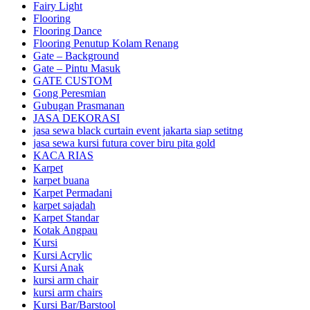
Fairy Light
Flooring
Flooring Dance
Flooring Penutup Kolam Renang
Gate – Background
Gate – Pintu Masuk
GATE CUSTOM
Gong Peresmian
Gubugan Prasmanan
JASA DEKORASI
jasa sewa black curtain event jakarta siap setitng
jasa sewa kursi futura cover biru pita gold
KACA RIAS
Karpet
karpet buana
Karpet Permadani
karpet sajadah
Karpet Standar
Kotak Angpau
Kursi
Kursi Acrylic
Kursi Anak
kursi arm chair
kursi arm chairs
Kursi Bar/Barstool