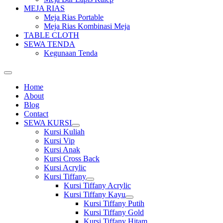
MEJA RIAS
Meja Rias Portable
Meja Rias Kombinasi Meja
TABLE CLOTH
SEWA TENDA
Kegunaan Tenda
Home
About
Blog
Contact
SEWA KURSI
Show
Kursi Kuliah
sub
Kursi Vip
menu
Kursi Anak
Kursi Cross Back
Kursi Acrylic
Kursi Tiffany
Show
Kursi Tiffany Acrylic
sub
Kursi Tiffany Kayu
menu
Show
Kursi Tiffany Putih
sub
Kursi Tiffany Gold
menu
Kursi Tiffany Hitam