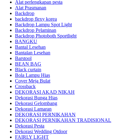
Alat perlengkapan pesta
Alat Prasmanan
Backdrop
backdrop flexy korea
Backdrop Lampu Spot Light
Backdrop Pelaminan
Backdrop Photoboth Sportlight
BANGKU
Bantal Lesehan
Bantalan Lesehan
Barstool
BEAN BAG
Black curtain
Bola Lampu Hias
Cover Meja Bulat
Crossback
DEKORASI AKAD NIKAH
Dekorasi Bunga Hias
Dekorasi Gelombang
Dekorasi Lamaran
DEKORASI PERNIKAHAN
DEKORASI PERNIKAHAN TRADISIONAL
Dekorasi Pesta
Dekorasi Wedding Otdoor
FAIRLY LIGHT