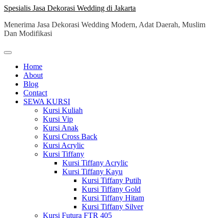
Skip
Spesialis Jasa Dekorasi Wedding di Jakarta
to
Menerima Jasa Dekorasi Wedding Modern, Adat Daerah, Muslim
content
Dan Modifikasi
Home
About
Blog
Contact
SEWA KURSI
Kursi Kuliah
Kursi Vip
Kursi Anak
Kursi Cross Back
Kursi Acrylic
Kursi Tiffany
Kursi Tiffany Acrylic
Kursi Tiffany Kayu
Kursi Tiffany Putih
Kursi Tiffany Gold
Kursi Tiffany Hitam
Kursi Tiffany Silver
Kursi Futura FTR 405