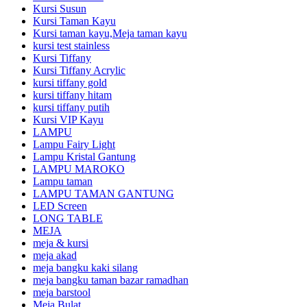
Kursi Susun
Kursi Taman Kayu
Kursi taman kayu,Meja taman kayu
kursi test stainless
Kursi Tiffany
Kursi Tiffany Acrylic
kursi tiffany gold
kursi tiffany hitam
kursi tiffany putih
Kursi VIP Kayu
LAMPU
Lampu Fairy Light
Lampu Kristal Gantung
LAMPU MAROKO
Lampu taman
LAMPU TAMAN GANTUNG
LED Screen
LONG TABLE
MEJA
meja & kursi
meja akad
meja bangku kaki silang
meja bangku taman bazar ramadhan
meja barstool
Meja Bulat