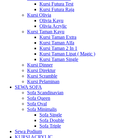
Kursi Futura Test
Kursi Futura Raja
Kursi Olivia
Olivia Kayu
Olivia Acrylic
Kursi Taman Kayu
Kursi Taman Extra
Kursi Taman Alfa
Kursi Taman 2 In 1
Kursi Taman Lipat ( Magic )
Kursi Taman Single
Kursi Dinner
Kursi Direktur
Kursi Scramble
Kursi Pelaminan
SEWA SOFA
Sofa Scandinavian
Sofa Queen
Sofa Oval
Sofa Minimalis
Sofa Single
Sofa Double
Sofa Triple
Sewa Podium
KURSI ACRYLIC