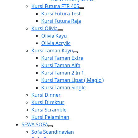
Kursi Futura FTR 405
Show
Kursi Futura Test
sub
Kursi Futura Raja
menu
Kursi Olivia
Show
Olivia Kayu
sub
Olivia Acrylic
menu
Kursi Taman Kayu
Show
Kursi Taman Extra
sub
Kursi Taman Alfa
menu
Kursi Taman 2 In 1
Kursi Taman Lipat ( Magic )
Kursi Taman Single
Kursi Dinner
Kursi Direktur
Kursi Scramble
Kursi Pelaminan
SEWA SOFA
Show
Sofa Scandinavian
sub