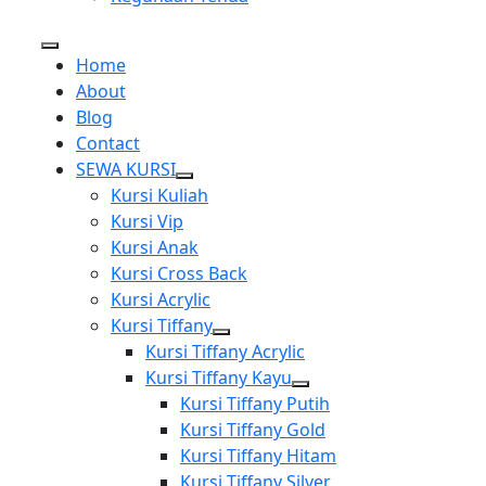
Home
About
Blog
Contact
SEWA KURSI
Show
Kursi Kuliah
sub
Kursi Vip
menu
Kursi Anak
Kursi Cross Back
Kursi Acrylic
Kursi Tiffany
Show
Kursi Tiffany Acrylic
sub
Kursi Tiffany Kayu
menu
Show
Kursi Tiffany Putih
sub
Kursi Tiffany Gold
menu
Kursi Tiffany Hitam
Kursi Tiffany Silver