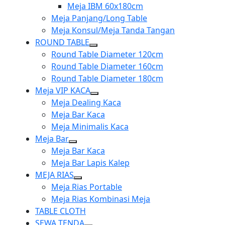
menu
sub
Meja IBM 60x180cm
menu
Meja Panjang/Long Table
Meja Konsul/Meja Tanda Tangan
ROUND TABLE
Show
Round Table Diameter 120cm
sub
Round Table Diameter 160cm
menu
Round Table Diameter 180cm
Meja VIP KACA
Show
Meja Dealing Kaca
sub
Meja Bar Kaca
menu
Meja Minimalis Kaca
Meja Bar
Show
Meja Bar Kaca
sub
Meja Bar Lapis Kalep
menu
MEJA RIAS
Show
Meja Rias Portable
sub
Meja Rias Kombinasi Meja
menu
TABLE CLOTH
SEWA TENDA