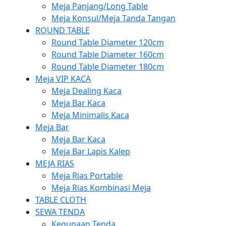
Meja Panjang/Long Table
Meja Konsul/Meja Tanda Tangan
ROUND TABLE
Round Table Diameter 120cm
Round Table Diameter 160cm
Round Table Diameter 180cm
Meja VIP KACA
Meja Dealing Kaca
Meja Bar Kaca
Meja Minimalis Kaca
Meja Bar
Meja Bar Kaca
Meja Bar Lapis Kalep
MEJA RIAS
Meja Rias Portable
Meja Rias Kombinasi Meja
TABLE CLOTH
SEWA TENDA
Kegunaan Tenda