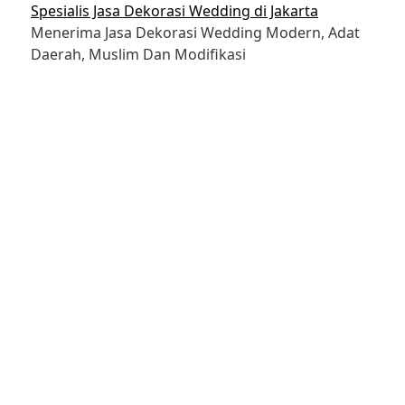
Skip
Spesialis Jasa Dekorasi Wedding di Jakarta
to
Menerima Jasa Dekorasi Wedding Modern, Adat
content
Daerah, Muslim Dan Modifikasi