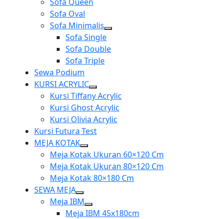
Sofa Queen
menu
Sofa Oval
Sofa Minimalis
Show
Sofa Single
sub
Sofa Double
menu
Sofa Triple
Sewa Podium
KURSI ACRYLIC
Show
Kursi Tiffany Acrylic
sub
Kursi Ghost Acrylic
menu
Kursi Olivia Acrylic
Kursi Futura Test
MEJA KOTAK
Show
Meja Kotak Ukuran 60×120 Cm
sub
Meja Kotak Ukuran 80×120 Cm
menu
Meja Kotak 80×180 Cm
SEWA MEJA
Show
Meja IBM
sub
Show
Meja IBM 45x180cm