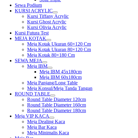
Sewa Podium
KURSI ACRYLIC
Show
Kursi Tiffany Acrylic
sub
Kursi Ghost Acrylic
menu
Kursi Olivia Acrylic
Kursi Futura Test
MEJA KOTAK
Show
Meja Kotak Ukuran 60×120 Cm
sub
Meja Kotak Ukuran 80×120 Cm
menu
Meja Kotak 80×180 Cm
SEWA MEJA
Show
Meja IBM
sub
Show
Meja IBM 45x180cm
menu
sub
Meja IBM 60x180cm
menu
Meja Panjang/Long Table
Meja Konsul/Meja Tanda Tangan
ROUND TABLE
Show
Round Table Diameter 120cm
sub
Round Table Diameter 160cm
menu
Round Table Diameter 180cm
Meja VIP KACA
Show
Meja Dealing Kaca
sub
Meja Bar Kaca
menu
Meja Minimalis Kaca