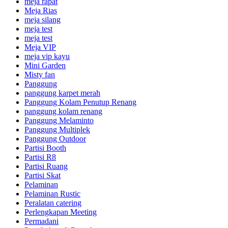
meja rapat
Meja Rias
meja silang
meja test
meja test
Meja VIP
meja vip kayu
Mini Garden
Misty fan
Panggung
panggung karpet merah
Panggung Kolam Penutup Renang
panggung kolam renang
Panggung Melaminto
Panggung Multiplek
Panggung Outdoor
Partisi Booth
Partisi R8
Partisi Ruang
Partisi Skat
Pelaminan
Pelaminan Rustic
Peralatan catering
Perlengkapan Meeting
Permadani