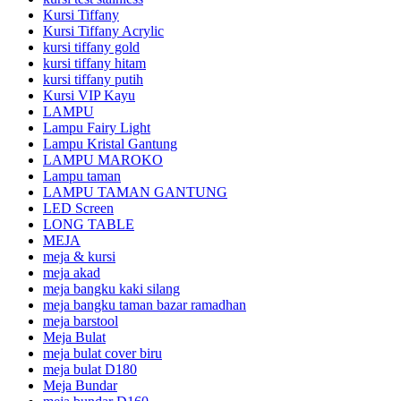
Kursi Tiffany
Kursi Tiffany Acrylic
kursi tiffany gold
kursi tiffany hitam
kursi tiffany putih
Kursi VIP Kayu
LAMPU
Lampu Fairy Light
Lampu Kristal Gantung
LAMPU MAROKO
Lampu taman
LAMPU TAMAN GANTUNG
LED Screen
LONG TABLE
MEJA
meja & kursi
meja akad
meja bangku kaki silang
meja bangku taman bazar ramadhan
meja barstool
Meja Bulat
meja bulat cover biru
meja bulat D180
Meja Bundar