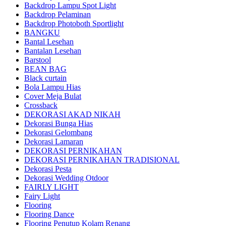
Backdrop Lampu Spot Light
Backdrop Pelaminan
Backdrop Photoboth Sportlight
BANGKU
Bantal Lesehan
Bantalan Lesehan
Barstool
BEAN BAG
Black curtain
Bola Lampu Hias
Cover Meja Bulat
Crossback
DEKORASI AKAD NIKAH
Dekorasi Bunga Hias
Dekorasi Gelombang
Dekorasi Lamaran
DEKORASI PERNIKAHAN
DEKORASI PERNIKAHAN TRADISIONAL
Dekorasi Pesta
Dekorasi Wedding Otdoor
FAIRLY LIGHT
Fairy Light
Flooring
Flooring Dance
Flooring Penutup Kolam Renang