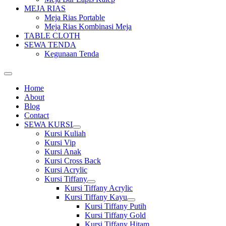
MEJA RIAS
Meja Rias Portable
Meja Rias Kombinasi Meja
TABLE CLOTH
SEWA TENDA
Kegunaan Tenda
Home
About
Blog
Contact
SEWA KURSI
Show
Kursi Kuliah
sub
Kursi Vip
menu
Kursi Anak
Kursi Cross Back
Kursi Acrylic
Kursi Tiffany
Show
Kursi Tiffany Acrylic
sub
Kursi Tiffany Kayu
menu
Show
Kursi Tiffany Putih
sub
Kursi Tiffany Gold
menu
Kursi Tiffany Hitam