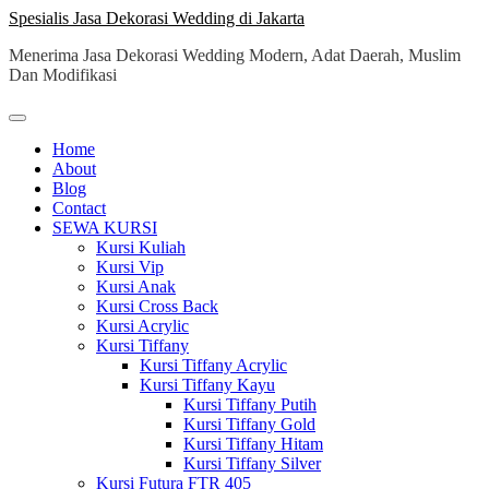
Skip
Spesialis Jasa Dekorasi Wedding di Jakarta
to
Menerima Jasa Dekorasi Wedding Modern, Adat Daerah, Muslim
content
Dan Modifikasi
Home
About
Blog
Contact
SEWA KURSI
Kursi Kuliah
Kursi Vip
Kursi Anak
Kursi Cross Back
Kursi Acrylic
Kursi Tiffany
Kursi Tiffany Acrylic
Kursi Tiffany Kayu
Kursi Tiffany Putih
Kursi Tiffany Gold
Kursi Tiffany Hitam
Kursi Tiffany Silver
Kursi Futura FTR 405