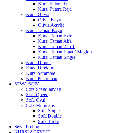
Kursi Futura Test
Kursi Futura Raja
Kursi Olivia
Olivia Kayu
Olivia Acrylic
Kursi Taman Kayu
Kursi Taman Extra
Kursi Taman Alfa
Kursi Taman 2 In 1
Kursi Taman Lipat ( Magic )
Kursi Taman Single
Kursi Dinner
Kursi Direktur
Kursi Scramble
Kursi Pelaminan
SEWA SOFA
Sofa Scandinavian
Sofa Queen
Sofa Oval
Sofa Minimalis
Sofa Single
Sofa Double
Sofa Triple
Sewa Podium
KURSI ACRYLIC