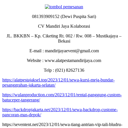
081393909152 (Dewi Puspita Sari)
CV Mandiri Jaya Kolaborasi
JL. BKKBN – Kp. Ciketing Rt. 002 / Rw. 008 – Mustikajaya –
Bekasi
E-mail : mandirijayaevent@gmail.com
Website : www.alatpestamandirijaya.com
Telp : (021) 82627136
https://alatpestajaksel.top/2023/12/01/sewa-kursi-meja-bundar-
pesanggrahan-jakarta-selatan/
https://wulanproduction.com/2023/12/01/rental-panggung-custom-
batuceper-tangerang/
https://backdropjakarta.net/2023/12/01/sewa-backdrop-custome-
pancoran-mas-depok/
https://seventent.net/2023/12/01/sewa-tiang-antrian-vip-tali-bludru-