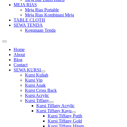
MEJA RIAS
Meja Rias Portable
Meja Rias Kombinasi Meja
TABLE CLOTH
SEWA TENDA
Kegunaan Tenda
Home
About
Blog
Contact
SEWA KURSI
Show
Kursi Kuliah
sub
Kursi Vip
menu
Kursi Anak
Kursi Cross Back
Kursi Acrylic
Kursi Tiffany
Show
Kursi Tiffany Acrylic
sub
Kursi Tiffany Kayu
menu
Show
Kursi Tiffany Putih
sub
Kursi Tiffany Gold
menu
Kursi Tiffany Hitam