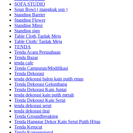
SOFA STUDIO
Soup Bowl ( mangkuk sop )
Standing Barrier
Standing Flower
Standing Miror
Standing sign
Table Cloth,Taplak Meja
Table Cloth/ Taplak Meja
TENDA
Tenda Acara Perusahaan
Tenda Bazar
tenda cafe
Tenda Campuran/Modifikasi
Tenda Dekorasi
tenda dekorasi balon kain putih emas
Tenda Dekorasi Gelombang
Tenda Dekorasi Kain Juntai
tenda dekorasi kain putih merah
Tenda Dekorasi Kain Serut
tenda dekorasi serut
tenda dekorasi tirai
Tenda Groundbreaking
Tenda Hanggar Dekor Kain Serut Putih Hijau
Tenda Kerucut
Tenda Konvensional