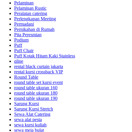
Pelaminan
Pelaminan Rustic
Peralatan catering
Perlengkapan Meeting
Permadani
Pernikahan di Rumah
Pita Peresmian
Podium
Puff
Puff Chair
Puff Kotak Hitam Kaki Stainless
qline
rental black curtain jakarta
rental kursi crossback VIP
Round Table
round table set kursi event
round table ukuran 160
round table ukuran 180
round table ukuran 190
Sarung Kursi
Sarung Kursi Stretch
Sewa Alat Catering
sewa alat pesta
sewa kursi kuliah
sewa meja bulat