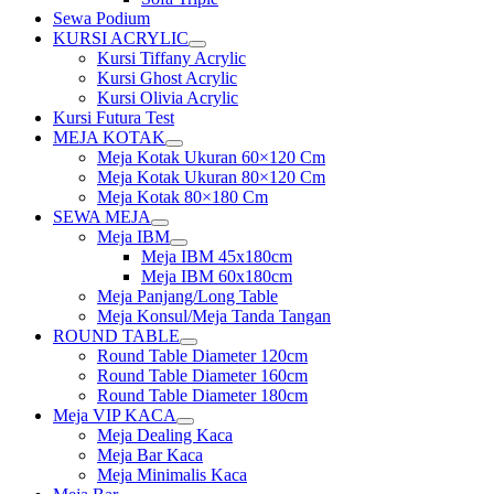
Sewa Podium
KURSI ACRYLIC
Show
Kursi Tiffany Acrylic
sub
Kursi Ghost Acrylic
menu
Kursi Olivia Acrylic
Kursi Futura Test
MEJA KOTAK
Show
Meja Kotak Ukuran 60×120 Cm
sub
Meja Kotak Ukuran 80×120 Cm
menu
Meja Kotak 80×180 Cm
SEWA MEJA
Show
Meja IBM
sub
Show
Meja IBM 45x180cm
menu
sub
Meja IBM 60x180cm
menu
Meja Panjang/Long Table
Meja Konsul/Meja Tanda Tangan
ROUND TABLE
Show
Round Table Diameter 120cm
sub
Round Table Diameter 160cm
menu
Round Table Diameter 180cm
Meja VIP KACA
Show
Meja Dealing Kaca
sub
Meja Bar Kaca
menu
Meja Minimalis Kaca