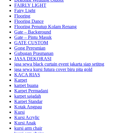
FAIRLY LIGHT
Fairy Light
Flooring
Flooring Dance
Flooring Penutup Kolam Renang
Gate – Background
Gate – Pintu Masuk
GATE CUSTOM
Gong Peresmian
Gubugan Prasmanan
JASA DEKORASI
jasa sewa black curtain event jakarta siap setitng
jasa sewa kursi futura cover biru pita gold
KACA RIAS
Karpet
karpet buana
Karpet Permadani
karpet sajadah
Karpet Standar
Kotak Angpau
Kursi
Kursi Acrylic
Kursi Anak
kursi arm chair