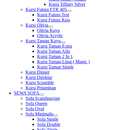
Kursi Tiffany Silver
Kursi Futura FTR 405
Show
Kursi Futura Test
sub
Kursi Futura Raja
menu
Kursi Olivia
Show
Olivia Kayu
sub
Olivia Acrylic
menu
Kursi Taman Kayu
Show
Kursi Taman Extra
sub
Kursi Taman Alfa
menu
Kursi Taman 2 In 1
Kursi Taman Lipat ( Magic )
Kursi Taman Single
Kursi Dinner
Kursi Direktur
Kursi Scramble
Kursi Pelaminan
SEWA SOFA
Show
Sofa Scandinavian
sub
Sofa Queen
menu
Sofa Oval
Sofa Minimalis
Show
Sofa Single
sub
Sofa Double
menu
Sofa Triple