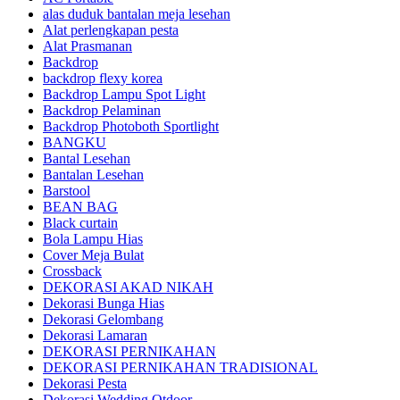
alas duduk bantalan meja lesehan
Alat perlengkapan pesta
Alat Prasmanan
Backdrop
backdrop flexy korea
Backdrop Lampu Spot Light
Backdrop Pelaminan
Backdrop Photoboth Sportlight
BANGKU
Bantal Lesehan
Bantalan Lesehan
Barstool
BEAN BAG
Black curtain
Bola Lampu Hias
Cover Meja Bulat
Crossback
DEKORASI AKAD NIKAH
Dekorasi Bunga Hias
Dekorasi Gelombang
Dekorasi Lamaran
DEKORASI PERNIKAHAN
DEKORASI PERNIKAHAN TRADISIONAL
Dekorasi Pesta
Dekorasi Wedding Otdoor