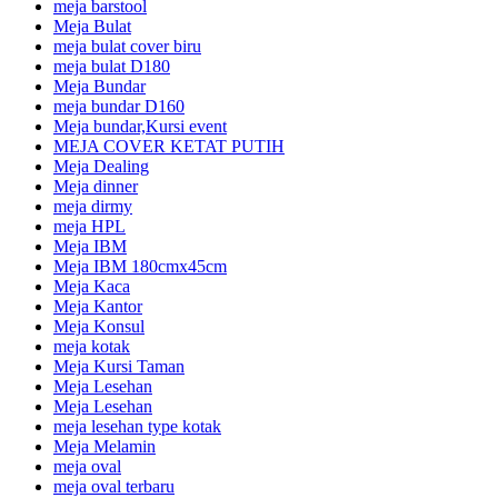
meja barstool
Meja Bulat
meja bulat cover biru
meja bulat D180
Meja Bundar
meja bundar D160
Meja bundar,Kursi event
MEJA COVER KETAT PUTIH
Meja Dealing
Meja dinner
meja dirmy
meja HPL
Meja IBM
Meja IBM 180cmx45cm
Meja Kaca
Meja Kantor
Meja Konsul
meja kotak
Meja Kursi Taman
Meja Lesehan
Meja Lesehan
meja lesehan type kotak
Meja Melamin
meja oval
meja oval terbaru