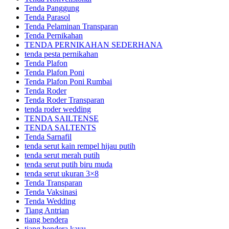
Tenda Panggung
Tenda Parasol
Tenda Pelaminan Transparan
Tenda Pernikahan
TENDA PERNIKAHAN SEDERHANA
tenda pesta pernikahan
Tenda Plafon
Tenda Plafon Poni
Tenda Plafon Poni Rumbai
Tenda Roder
Tenda Roder Transparan
tenda roder wedding
TENDA SAILTENSE
TENDA SALTENTS
Tenda Sarnafil
tenda serut kain rempel hijau putih
tenda serut merah putih
tenda serut putih biru muda
tenda serut ukuran 3×8
Tenda Transparan
Tenda Vaksinasi
Tenda Wedding
Tiang Antrian
tiang bendera
tiang bendera kayu