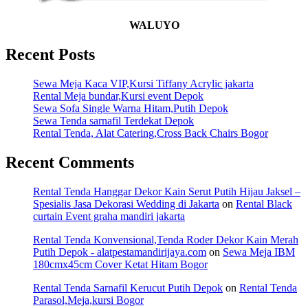
WALUYO
Recent Posts
Sewa Meja Kaca VIP,Kursi Tiffany Acrylic jakarta
Rental Meja bundar,Kursi event Depok
Sewa Sofa Single Warna Hitam,Putih Depok
Sewa Tenda sarnafil Terdekat Depok
Rental Tenda, Alat Catering,Cross Back Chairs Bogor
Recent Comments
Rental Tenda Hanggar Dekor Kain Serut Putih Hijau Jaksel –
Spesialis Jasa Dekorasi Wedding di Jakarta
on
Rental Black
curtain Event graha mandiri jakarta
Rental Tenda Konvensional,Tenda Roder Dekor Kain Merah
Putih Depok - alatpestamandirijaya.com
on
Sewa Meja IBM
180cmx45cm Cover Ketat Hitam Bogor
Rental Tenda Sarnafil Kerucut Putih Depok
on
Rental Tenda
Parasol,Meja,kursi Bogor