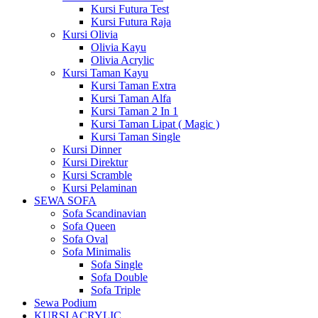
Kursi Futura Test
Kursi Futura Raja
Kursi Olivia
Olivia Kayu
Olivia Acrylic
Kursi Taman Kayu
Kursi Taman Extra
Kursi Taman Alfa
Kursi Taman 2 In 1
Kursi Taman Lipat ( Magic )
Kursi Taman Single
Kursi Dinner
Kursi Direktur
Kursi Scramble
Kursi Pelaminan
SEWA SOFA
Sofa Scandinavian
Sofa Queen
Sofa Oval
Sofa Minimalis
Sofa Single
Sofa Double
Sofa Triple
Sewa Podium
KURSI ACRYLIC