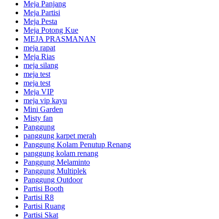
Meja Panjang
Meja Partisi
Meja Pesta
Meja Potong Kue
MEJA PRASMANAN
meja rapat
Meja Rias
meja silang
meja test
meja test
Meja VIP
meja vip kayu
Mini Garden
Misty fan
Panggung
panggung karpet merah
Panggung Kolam Penutup Renang
panggung kolam renang
Panggung Melaminto
Panggung Multiplek
Panggung Outdoor
Partisi Booth
Partisi R8
Partisi Ruang
Partisi Skat