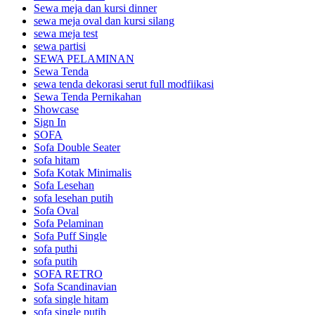
Sewa meja dan kursi dinner
sewa meja oval dan kursi silang
sewa meja test
sewa partisi
SEWA PELAMINAN
Sewa Tenda
sewa tenda dekorasi serut full modfiikasi
Sewa Tenda Pernikahan
Showcase
Sign In
SOFA
Sofa Double Seater
sofa hitam
Sofa Kotak Minimalis
Sofa Lesehan
sofa lesehan putih
Sofa Oval
Sofa Pelaminan
Sofa Puff Single
sofa puthi
sofa putih
SOFA RETRO
Sofa Scandinavian
sofa single hitam
sofa single putih