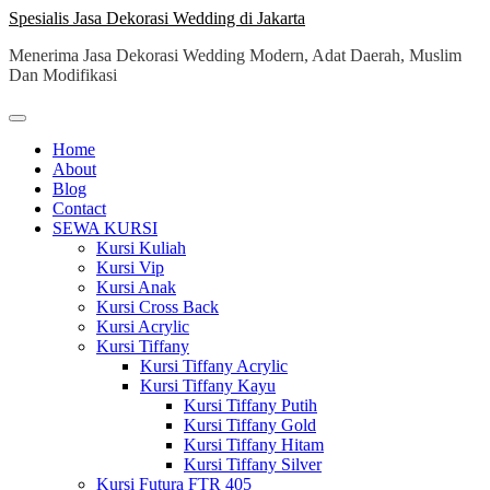
Skip
Spesialis Jasa Dekorasi Wedding di Jakarta
to
Menerima Jasa Dekorasi Wedding Modern, Adat Daerah, Muslim
content
Dan Modifikasi
Home
About
Blog
Contact
SEWA KURSI
Kursi Kuliah
Kursi Vip
Kursi Anak
Kursi Cross Back
Kursi Acrylic
Kursi Tiffany
Kursi Tiffany Acrylic
Kursi Tiffany Kayu
Kursi Tiffany Putih
Kursi Tiffany Gold
Kursi Tiffany Hitam
Kursi Tiffany Silver
Kursi Futura FTR 405