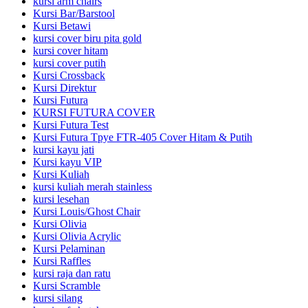
kursi arm chairs
Kursi Bar/Barstool
Kursi Betawi
kursi cover biru pita gold
kursi cover hitam
kursi cover putih
Kursi Crossback
Kursi Direktur
Kursi Futura
KURSI FUTURA COVER
Kursi Futura Test
Kursi Futura Tpye FTR-405 Cover Hitam & Putih
kursi kayu jati
Kursi kayu VIP
Kursi Kuliah
kursi kuliah merah stainless
kursi lesehan
Kursi Louis/Ghost Chair
Kursi Olivia
Kursi Olivia Acrylic
Kursi Pelaminan
Kursi Raffles
kursi raja dan ratu
Kursi Scramble
kursi silang