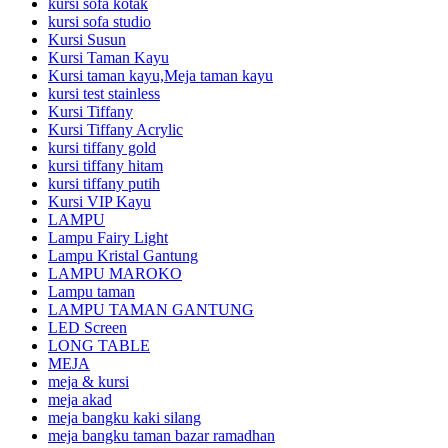
kursi sofa kotak
kursi sofa studio
Kursi Susun
Kursi Taman Kayu
Kursi taman kayu,Meja taman kayu
kursi test stainless
Kursi Tiffany
Kursi Tiffany Acrylic
kursi tiffany gold
kursi tiffany hitam
kursi tiffany putih
Kursi VIP Kayu
LAMPU
Lampu Fairy Light
Lampu Kristal Gantung
LAMPU MAROKO
Lampu taman
LAMPU TAMAN GANTUNG
LED Screen
LONG TABLE
MEJA
meja & kursi
meja akad
meja bangku kaki silang
meja bangku taman bazar ramadhan