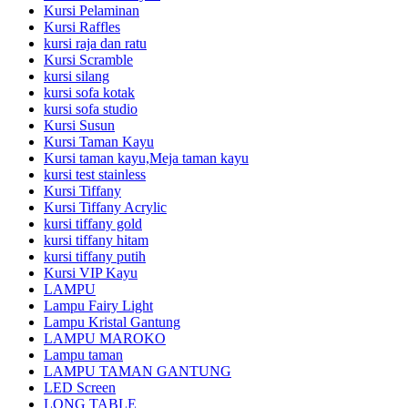
Kursi Pelaminan
Kursi Raffles
kursi raja dan ratu
Kursi Scramble
kursi silang
kursi sofa kotak
kursi sofa studio
Kursi Susun
Kursi Taman Kayu
Kursi taman kayu,Meja taman kayu
kursi test stainless
Kursi Tiffany
Kursi Tiffany Acrylic
kursi tiffany gold
kursi tiffany hitam
kursi tiffany putih
Kursi VIP Kayu
LAMPU
Lampu Fairy Light
Lampu Kristal Gantung
LAMPU MAROKO
Lampu taman
LAMPU TAMAN GANTUNG
LED Screen
LONG TABLE