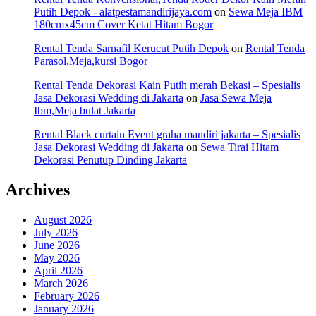
Putih Depok - alatpestamandirijaya.com
on
Sewa Meja IBM
180cmx45cm Cover Ketat Hitam Bogor
Rental Tenda Sarnafil Kerucut Putih Depok
on
Rental Tenda
Parasol,Meja,kursi Bogor
Rental Tenda Dekorasi Kain Putih merah Bekasi – Spesialis
Jasa Dekorasi Wedding di Jakarta
on
Jasa Sewa Meja
Ibm,Meja bulat Jakarta
Rental Black curtain Event graha mandiri jakarta – Spesialis
Jasa Dekorasi Wedding di Jakarta
on
Sewa Tirai Hitam
Dekorasi Penutup Dinding Jakarta
Archives
August 2026
July 2026
June 2026
May 2026
April 2026
March 2026
February 2026
January 2026