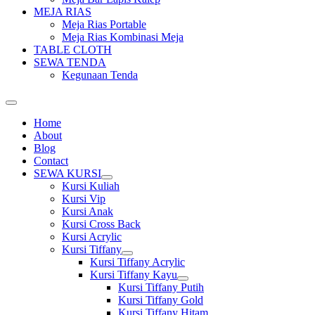
MEJA RIAS
Meja Rias Portable
Meja Rias Kombinasi Meja
TABLE CLOTH
SEWA TENDA
Kegunaan Tenda
Home
About
Blog
Contact
SEWA KURSI
Show
Kursi Kuliah
sub
Kursi Vip
menu
Kursi Anak
Kursi Cross Back
Kursi Acrylic
Kursi Tiffany
Show
Kursi Tiffany Acrylic
sub
Kursi Tiffany Kayu
menu
Show
Kursi Tiffany Putih
sub
Kursi Tiffany Gold
menu
Kursi Tiffany Hitam