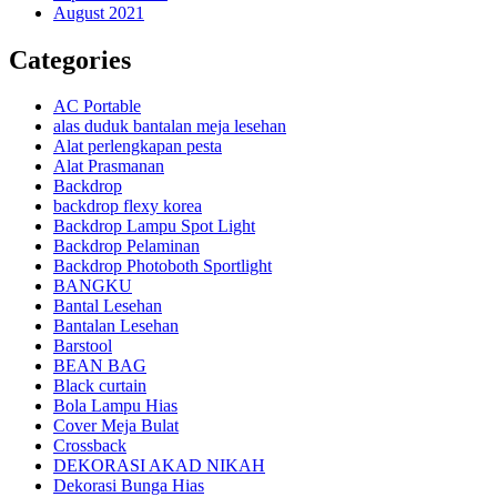
August 2021
Categories
AC Portable
alas duduk bantalan meja lesehan
Alat perlengkapan pesta
Alat Prasmanan
Backdrop
backdrop flexy korea
Backdrop Lampu Spot Light
Backdrop Pelaminan
Backdrop Photoboth Sportlight
BANGKU
Bantal Lesehan
Bantalan Lesehan
Barstool
BEAN BAG
Black curtain
Bola Lampu Hias
Cover Meja Bulat
Crossback
DEKORASI AKAD NIKAH
Dekorasi Bunga Hias