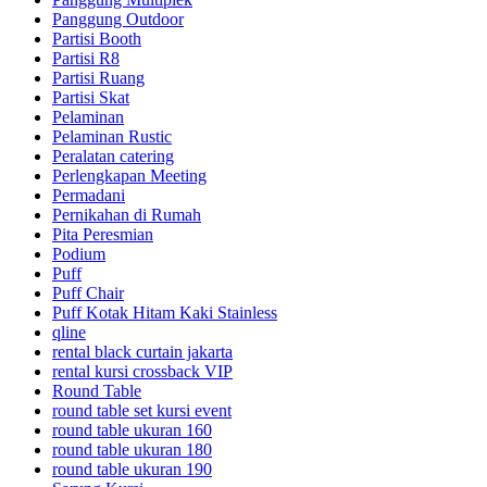
Panggung Outdoor
Partisi Booth
Partisi R8
Partisi Ruang
Partisi Skat
Pelaminan
Pelaminan Rustic
Peralatan catering
Perlengkapan Meeting
Permadani
Pernikahan di Rumah
Pita Peresmian
Podium
Puff
Puff Chair
Puff Kotak Hitam Kaki Stainless
qline
rental black curtain jakarta
rental kursi crossback VIP
Round Table
round table set kursi event
round table ukuran 160
round table ukuran 180
round table ukuran 190