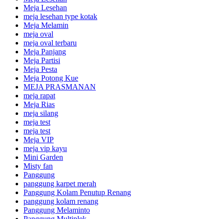
Meja Lesehan
meja lesehan type kotak
Meja Melamin
meja oval
meja oval terbaru
Meja Panjang
Meja Partisi
Meja Pesta
Meja Potong Kue
MEJA PRASMANAN
meja rapat
Meja Rias
meja silang
meja test
meja test
Meja VIP
meja vip kayu
Mini Garden
Misty fan
Panggung
panggung karpet merah
Panggung Kolam Penutup Renang
panggung kolam renang
Panggung Melaminto
Panggung Multiplek