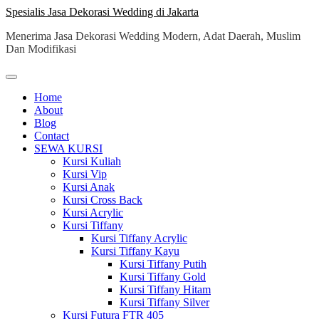
Skip
Spesialis Jasa Dekorasi Wedding di Jakarta
to
Menerima Jasa Dekorasi Wedding Modern, Adat Daerah, Muslim
content
Dan Modifikasi
Home
About
Blog
Contact
SEWA KURSI
Kursi Kuliah
Kursi Vip
Kursi Anak
Kursi Cross Back
Kursi Acrylic
Kursi Tiffany
Kursi Tiffany Acrylic
Kursi Tiffany Kayu
Kursi Tiffany Putih
Kursi Tiffany Gold
Kursi Tiffany Hitam
Kursi Tiffany Silver
Kursi Futura FTR 405