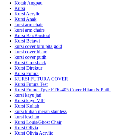
Kotak Angpau
Kursi
Kursi Acrylic
Kursi Anak
kursi arm chair
kursi arm chairs
Kursi Bar/Barstool
Kursi Betawi
kursi cover biru pita gold
kursi cover hitam
kursi cover putih
Kursi Crossback
Kursi Direktur
Kursi Futura
KURSI FUTURA COVER
Kursi Futura Test
Kursi Futura Tpye FTR-405 Cover Hitam & Putih
kursi kayu jati
Kursi kayu VIP
Kursi Kuliah
kursi kuliah merah stainless
kursi lesehan
Kursi Louis/Ghost Chair
Kursi Olivia
Kursi Olivia Acrylic