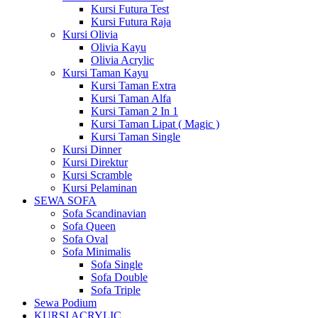
Kursi Futura Test
Kursi Futura Raja
Kursi Olivia
Olivia Kayu
Olivia Acrylic
Kursi Taman Kayu
Kursi Taman Extra
Kursi Taman Alfa
Kursi Taman 2 In 1
Kursi Taman Lipat ( Magic )
Kursi Taman Single
Kursi Dinner
Kursi Direktur
Kursi Scramble
Kursi Pelaminan
SEWA SOFA
Sofa Scandinavian
Sofa Queen
Sofa Oval
Sofa Minimalis
Sofa Single
Sofa Double
Sofa Triple
Sewa Podium
KURSI ACRYLIC