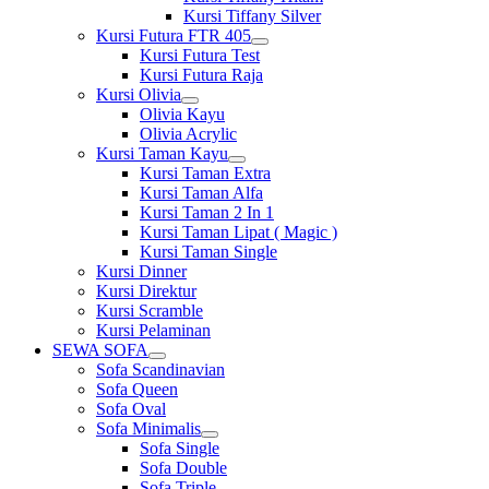
Kursi Tiffany Silver
Kursi Futura FTR 405
Show
Kursi Futura Test
sub
Kursi Futura Raja
menu
Kursi Olivia
Show
Olivia Kayu
sub
Olivia Acrylic
menu
Kursi Taman Kayu
Show
Kursi Taman Extra
sub
Kursi Taman Alfa
menu
Kursi Taman 2 In 1
Kursi Taman Lipat ( Magic )
Kursi Taman Single
Kursi Dinner
Kursi Direktur
Kursi Scramble
Kursi Pelaminan
SEWA SOFA
Show
Sofa Scandinavian
sub
Sofa Queen
menu
Sofa Oval
Sofa Minimalis
Show
Sofa Single
sub
Sofa Double
menu
Sofa Triple