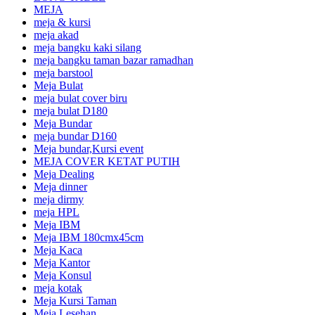
MEJA
meja & kursi
meja akad
meja bangku kaki silang
meja bangku taman bazar ramadhan
meja barstool
Meja Bulat
meja bulat cover biru
meja bulat D180
Meja Bundar
meja bundar D160
Meja bundar,Kursi event
MEJA COVER KETAT PUTIH
Meja Dealing
Meja dinner
meja dirmy
meja HPL
Meja IBM
Meja IBM 180cmx45cm
Meja Kaca
Meja Kantor
Meja Konsul
meja kotak
Meja Kursi Taman
Meja Lesehan