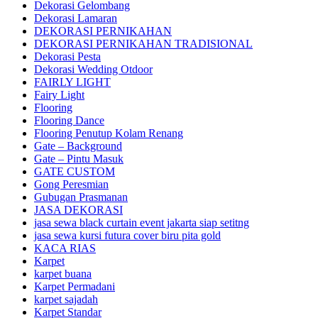
Dekorasi Gelombang
Dekorasi Lamaran
DEKORASI PERNIKAHAN
DEKORASI PERNIKAHAN TRADISIONAL
Dekorasi Pesta
Dekorasi Wedding Otdoor
FAIRLY LIGHT
Fairy Light
Flooring
Flooring Dance
Flooring Penutup Kolam Renang
Gate – Background
Gate – Pintu Masuk
GATE CUSTOM
Gong Peresmian
Gubugan Prasmanan
JASA DEKORASI
jasa sewa black curtain event jakarta siap setitng
jasa sewa kursi futura cover biru pita gold
KACA RIAS
Karpet
karpet buana
Karpet Permadani
karpet sajadah
Karpet Standar