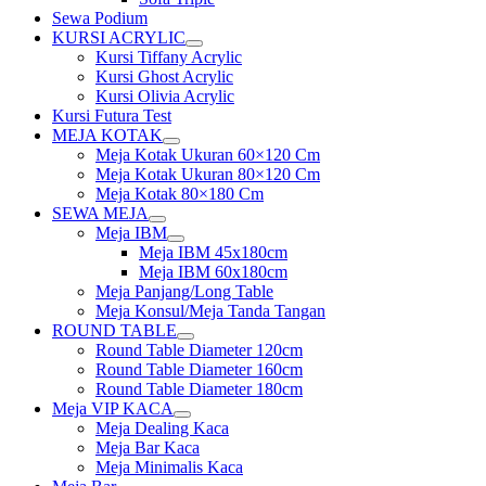
Sewa Podium
KURSI ACRYLIC
Show
Kursi Tiffany Acrylic
sub
Kursi Ghost Acrylic
menu
Kursi Olivia Acrylic
Kursi Futura Test
MEJA KOTAK
Show
Meja Kotak Ukuran 60×120 Cm
sub
Meja Kotak Ukuran 80×120 Cm
menu
Meja Kotak 80×180 Cm
SEWA MEJA
Show
Meja IBM
sub
Show
Meja IBM 45x180cm
menu
sub
Meja IBM 60x180cm
menu
Meja Panjang/Long Table
Meja Konsul/Meja Tanda Tangan
ROUND TABLE
Show
Round Table Diameter 120cm
sub
Round Table Diameter 160cm
menu
Round Table Diameter 180cm
Meja VIP KACA
Show
Meja Dealing Kaca
sub
Meja Bar Kaca
menu
Meja Minimalis Kaca