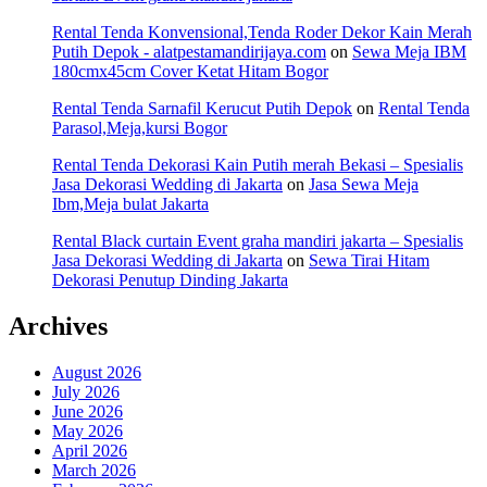
Rental Tenda Konvensional,Tenda Roder Dekor Kain Merah
Putih Depok - alatpestamandirijaya.com
on
Sewa Meja IBM
180cmx45cm Cover Ketat Hitam Bogor
Rental Tenda Sarnafil Kerucut Putih Depok
on
Rental Tenda
Parasol,Meja,kursi Bogor
Rental Tenda Dekorasi Kain Putih merah Bekasi – Spesialis
Jasa Dekorasi Wedding di Jakarta
on
Jasa Sewa Meja
Ibm,Meja bulat Jakarta
Rental Black curtain Event graha mandiri jakarta – Spesialis
Jasa Dekorasi Wedding di Jakarta
on
Sewa Tirai Hitam
Dekorasi Penutup Dinding Jakarta
Archives
August 2026
July 2026
June 2026
May 2026
April 2026
March 2026