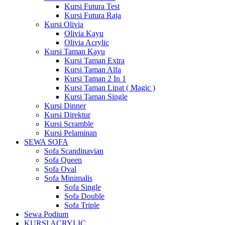
Kursi Futura Test
Kursi Futura Raja
Kursi Olivia
Olivia Kayu
Olivia Acrylic
Kursi Taman Kayu
Kursi Taman Extra
Kursi Taman Alfa
Kursi Taman 2 In 1
Kursi Taman Lipat ( Magic )
Kursi Taman Single
Kursi Dinner
Kursi Direktur
Kursi Scramble
Kursi Pelaminan
SEWA SOFA
Sofa Scandinavian
Sofa Queen
Sofa Oval
Sofa Minimalis
Sofa Single
Sofa Double
Sofa Triple
Sewa Podium
KURSI ACRYLIC