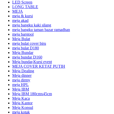
LED Screen
LONG TABLE
MEJA
meja & kursi
meja akad
meja bangku kaki silang
meja bangku taman bazar ramadhan
meja barstool
Meja Bulat
meja bulat cover biru
meja bulat D180
Meja Bundar
meja bundar D160
Meja bundar,Kursi event
MEJA COVER KETAT PUTIH
Meja Dealing
Meja dinner
meja dirmy
meja HPL
Meja IBM
Meja IBM 180cmx45cm
Meja Kaca
Meja Kantor
Meja Konsul
meja kotak