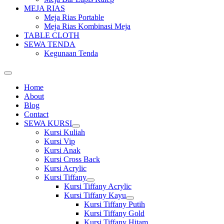
MEJA RIAS
Meja Rias Portable
Meja Rias Kombinasi Meja
TABLE CLOTH
SEWA TENDA
Kegunaan Tenda
Home
About
Blog
Contact
SEWA KURSI
Show
Kursi Kuliah
sub
Kursi Vip
menu
Kursi Anak
Kursi Cross Back
Kursi Acrylic
Kursi Tiffany
Show
Kursi Tiffany Acrylic
sub
Kursi Tiffany Kayu
menu
Show
Kursi Tiffany Putih
sub
Kursi Tiffany Gold
menu
Kursi Tiffany Hitam