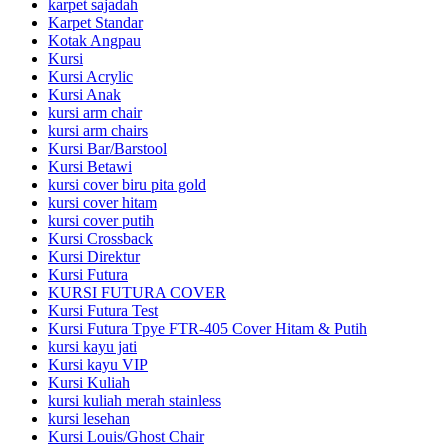
karpet sajadah
Karpet Standar
Kotak Angpau
Kursi
Kursi Acrylic
Kursi Anak
kursi arm chair
kursi arm chairs
Kursi Bar/Barstool
Kursi Betawi
kursi cover biru pita gold
kursi cover hitam
kursi cover putih
Kursi Crossback
Kursi Direktur
Kursi Futura
KURSI FUTURA COVER
Kursi Futura Test
Kursi Futura Tpye FTR-405 Cover Hitam & Putih
kursi kayu jati
Kursi kayu VIP
Kursi Kuliah
kursi kuliah merah stainless
kursi lesehan
Kursi Louis/Ghost Chair