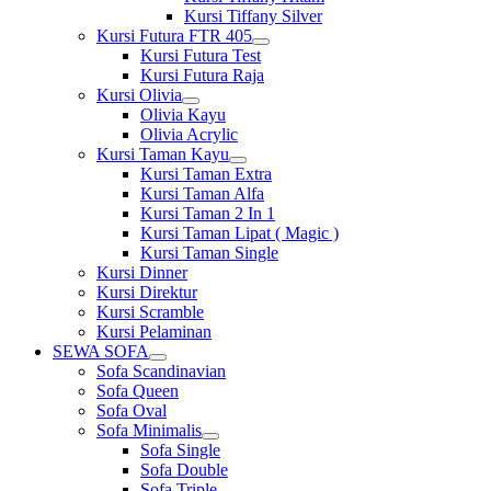
Kursi Tiffany Silver
Kursi Futura FTR 405
Show
Kursi Futura Test
sub
Kursi Futura Raja
menu
Kursi Olivia
Show
Olivia Kayu
sub
Olivia Acrylic
menu
Kursi Taman Kayu
Show
Kursi Taman Extra
sub
Kursi Taman Alfa
menu
Kursi Taman 2 In 1
Kursi Taman Lipat ( Magic )
Kursi Taman Single
Kursi Dinner
Kursi Direktur
Kursi Scramble
Kursi Pelaminan
SEWA SOFA
Show
Sofa Scandinavian
sub
Sofa Queen
menu
Sofa Oval
Sofa Minimalis
Show
Sofa Single
sub
Sofa Double
menu
Sofa Triple