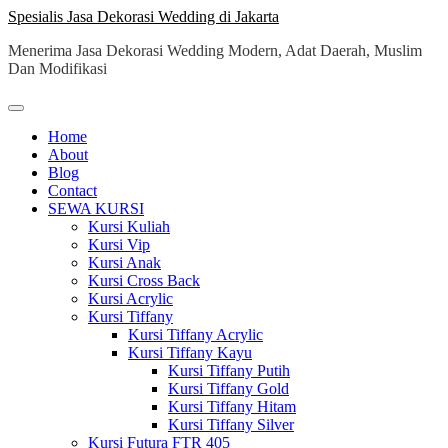
Skip
Spesialis Jasa Dekorasi Wedding di Jakarta
to
Menerima Jasa Dekorasi Wedding Modern, Adat Daerah, Muslim
content
Dan Modifikasi
Home
About
Blog
Contact
SEWA KURSI
Kursi Kuliah
Kursi Vip
Kursi Anak
Kursi Cross Back
Kursi Acrylic
Kursi Tiffany
Kursi Tiffany Acrylic
Kursi Tiffany Kayu
Kursi Tiffany Putih
Kursi Tiffany Gold
Kursi Tiffany Hitam
Kursi Tiffany Silver
Kursi Futura FTR 405