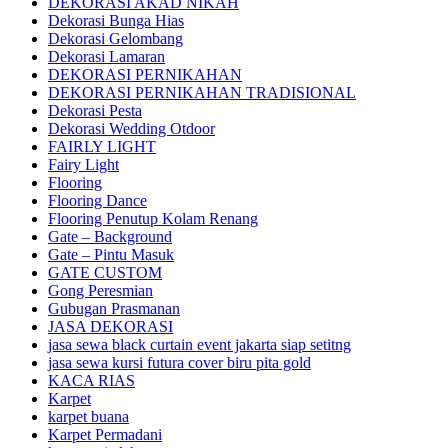
DEKORASI AKAD NIKAH
Dekorasi Bunga Hias
Dekorasi Gelombang
Dekorasi Lamaran
DEKORASI PERNIKAHAN
DEKORASI PERNIKAHAN TRADISIONAL
Dekorasi Pesta
Dekorasi Wedding Otdoor
FAIRLY LIGHT
Fairy Light
Flooring
Flooring Dance
Flooring Penutup Kolam Renang
Gate – Background
Gate – Pintu Masuk
GATE CUSTOM
Gong Peresmian
Gubugan Prasmanan
JASA DEKORASI
jasa sewa black curtain event jakarta siap setitng
jasa sewa kursi futura cover biru pita gold
KACA RIAS
Karpet
karpet buana
Karpet Permadani