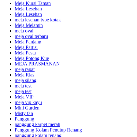
Meja Kursi Taman
Meja Lesehan
Meja Lesehan
meja lesehan type kotak
Meja Melamin
meja oval
meja oval terbaru
Meja Panjang
Meja Partisi
Meja Pesta
Meja Potong Kue
MEJA PRASMANAN
meja rapat
Meja Rias
meja silang
meja test
meja test
Meja VIP
meja vip kayu
Mini Garden
Misty fan
Panggung
panggung karpet merah
Panggung Kolam Penutup Renang
panggung kolam renang