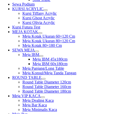
Sewa Podium
KURSI ACRYLIC
Show
Kursi Tiffany Acrylic
sub
Kursi Ghost Acrylic
menu
Kursi Olivia Acrylic
Kursi Futura Test
MEJA KOTAK
Show
Meja Kotak Ukuran 60×120 Cm
sub
Meja Kotak Ukuran 80×120 Cm
menu
Meja Kotak 80×180 Cm
SEWA MEJA
Show
Meja IBM
sub
Show
Meja IBM 45x180cm
menu
sub
Meja IBM 60x180cm
menu
Meja Panjang/Long Table
Meja Konsul/Meja Tanda Tangan
ROUND TABLE
Show
Round Table Diameter 120cm
sub
Round Table Diameter 160cm
menu
Round Table Diameter 180cm
Meja VIP KACA
Show
Meja Dealing Kaca
sub
Meja Bar Kaca
menu
Meja Minimalis Kaca