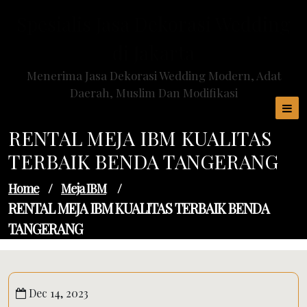
Skip
Spesialis Jasa Dekorasi Wedding
to
content
di Jakarta
Menerima Jasa Dekorasi Wedding Modern, Adat
Daerah, Muslim Dan Modifikasi
RENTAL MEJA IBM KUALITAS
TERBAIK BENDA TANGERANG
Home
/
Meja IBM
/
RENTAL MEJA IBM KUALITAS TERBAIK BENDA
TANGERANG
Dec 14, 2023