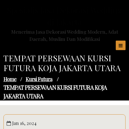
Skip
Spesialis Jasa Dekorasi Wedding
to
content
di Jakarta
Menerima Jasa Dekorasi Wedding Modern, Adat
Daerah, Muslim Dan Modifikasi
TEMPAT PERSEWAAN KURSI
FUTURA KOJA JAKARTA UTARA
Home
/
Kursi Futura
/
TEMPAT PERSEWAAN KURSI FUTURA KOJA
JAKARTA UTARA
Jan 16, 2024