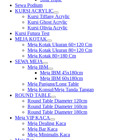
Sewa Podium
KURSI ACRYLIC
Show
Kursi Tiffany Acrylic
sub
Kursi Ghost Acrylic
menu
Kursi Olivia Acrylic
Kursi Futura Test
MEJA KOTAK
Show
Meja Kotak Ukuran 60×120 Cm
sub
Meja Kotak Ukuran 80×120 Cm
menu
Meja Kotak 80×180 Cm
SEWA MEJA
Show
Meja IBM
sub
Show
Meja IBM 45x180cm
menu
sub
Meja IBM 60x180cm
menu
Meja Panjang/Long Table
Meja Konsul/Meja Tanda Tangan
ROUND TABLE
Show
Round Table Diameter 120cm
sub
Round Table Diameter 160cm
menu
Round Table Diameter 180cm
Meja VIP KACA
Show
Meja Dealing Kaca
sub
Meja Bar Kaca
menu
Meja Minimalis Kaca