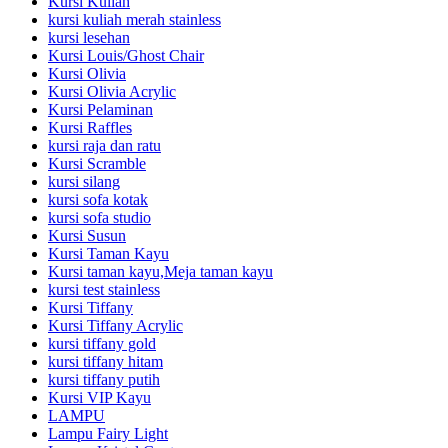
Kursi Kuliah
kursi kuliah merah stainless
kursi lesehan
Kursi Louis/Ghost Chair
Kursi Olivia
Kursi Olivia Acrylic
Kursi Pelaminan
Kursi Raffles
kursi raja dan ratu
Kursi Scramble
kursi silang
kursi sofa kotak
kursi sofa studio
Kursi Susun
Kursi Taman Kayu
Kursi taman kayu,Meja taman kayu
kursi test stainless
Kursi Tiffany
Kursi Tiffany Acrylic
kursi tiffany gold
kursi tiffany hitam
kursi tiffany putih
Kursi VIP Kayu
LAMPU
Lampu Fairy Light