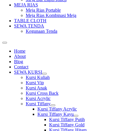
MEJA RIAS
Meja Rias Portable
Meja Rias Kombinasi Meja
TABLE CLOTH
SEWA TENDA
Kegunaan Tenda
Home
About
Blog
Contact
SEWA KURSI
Show
Kursi Kuliah
sub
Kursi Vip
menu
Kursi Anak
Kursi Cross Back
Kursi Acrylic
Kursi Tiffany
Show
Kursi Tiffany Acrylic
sub
Kursi Tiffany Kayu
menu
Show
Kursi Tiffany Putih
sub
Kursi Tiffany Gold
menu
Kursi Tiffany Hitam