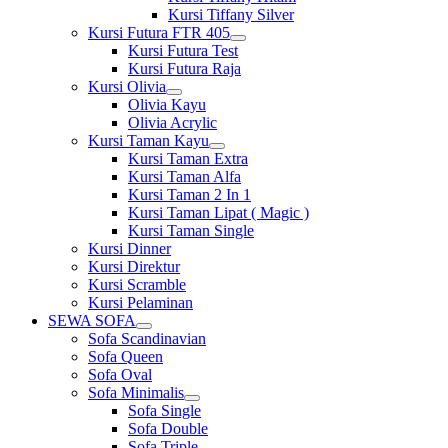
Kursi Tiffany Silver
Kursi Futura FTR 405
Show
Kursi Futura Test
sub
Kursi Futura Raja
menu
Kursi Olivia
Show
Olivia Kayu
sub
Olivia Acrylic
menu
Kursi Taman Kayu
Show
Kursi Taman Extra
sub
Kursi Taman Alfa
menu
Kursi Taman 2 In 1
Kursi Taman Lipat ( Magic )
Kursi Taman Single
Kursi Dinner
Kursi Direktur
Kursi Scramble
Kursi Pelaminan
SEWA SOFA
Show
Sofa Scandinavian
sub
Sofa Queen
menu
Sofa Oval
Sofa Minimalis
Show
Sofa Single
sub
Sofa Double
menu
Sofa Triple