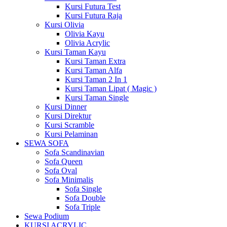
Kursi Futura Test
Kursi Futura Raja
Kursi Olivia
Olivia Kayu
Olivia Acrylic
Kursi Taman Kayu
Kursi Taman Extra
Kursi Taman Alfa
Kursi Taman 2 In 1
Kursi Taman Lipat ( Magic )
Kursi Taman Single
Kursi Dinner
Kursi Direktur
Kursi Scramble
Kursi Pelaminan
SEWA SOFA
Sofa Scandinavian
Sofa Queen
Sofa Oval
Sofa Minimalis
Sofa Single
Sofa Double
Sofa Triple
Sewa Podium
KURSI ACRYLIC