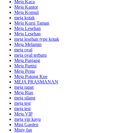
Meja Kaca
Meja Kantor
Meja Konsul
meja kotak
Meja Kursi Taman
Meja Lesehan
Meja Lesehan
meja lesehan type kotak
Meja Melamin
meja oval
meja oval terbaru
Meja Panjang
Meja Partisi
Meja Pesta
Meja Potong Kue
MEJA PRASMANAN
meja rapat
Meja Rias
meja silang
meja test
meja test
Meja VIP
meja vip kayu
Mini Garden
Misty fan