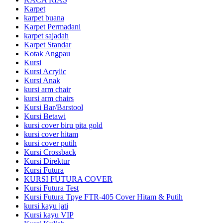
Karpet
karpet buana
Karpet Permadani
karpet sajadah
Karpet Standar
Kotak Angpau
Kursi
Kursi Acrylic
Kursi Anak
kursi arm chair
kursi arm chairs
Kursi Bar/Barstool
Kursi Betawi
kursi cover biru pita gold
kursi cover hitam
kursi cover putih
Kursi Crossback
Kursi Direktur
Kursi Futura
KURSI FUTURA COVER
Kursi Futura Test
Kursi Futura Tpye FTR-405 Cover Hitam & Putih
kursi kayu jati
Kursi kayu VIP