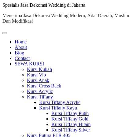
Skip
Spesialis Jasa Dekorasi Wedding di Jakarta
to
Menerima Jasa Dekorasi Wedding Modern, Adat Daerah, Muslim
content
Dan Modifikasi
Home
About
Blog
Contact
SEWA KURSI
Kursi Kuliah
Kursi Vip
Kursi Anak
Kursi Cross Back
Kursi Acrylic
Kursi Tiffany
Kursi Tiffany Acrylic
Kursi Tiffany Kayu
Kursi Tiffany Putih
Kursi Tiffany Gold
Kursi Tiffany Hitam
Kursi Tiffany Silver
Kursi Futura FTR 405