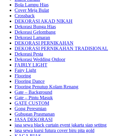
Bola Lampu Hias
Cover Meja Bulat
Crossback
DEKORASI AKAD NIKAH
Dekorasi Bunga Hias
Dekorasi Gelombang
Dekorasi Lamaran
DEKORASI PERNIKAHAN
DEKORASI PERNIKAHAN TRADISIONAL
Dekorasi Pesta
Dekorasi Wedding Otdoor
FAIRLY LIGHT
Fairy Light
Flooring
Flooring Dance
Flooring Penutup Kolam Renang
Gate – Background
Gate – Pintu Masuk
GATE CUSTOM
Gong Peresmian
Gubugan Prasmanan
JASA DEKORASI
jasa sewa black curtain event jakarta siap setitng
jasa sewa kursi futura cover biru pita gold
KACA RIAS