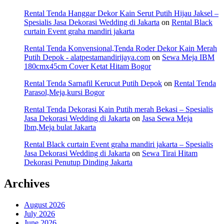
Rental Tenda Hanggar Dekor Kain Serut Putih Hijau Jaksel –
Spesialis Jasa Dekorasi Wedding di Jakarta
on
Rental Black
curtain Event graha mandiri jakarta
Rental Tenda Konvensional,Tenda Roder Dekor Kain Merah
Putih Depok - alatpestamandirijaya.com
on
Sewa Meja IBM
180cmx45cm Cover Ketat Hitam Bogor
Rental Tenda Sarnafil Kerucut Putih Depok
on
Rental Tenda
Parasol,Meja,kursi Bogor
Rental Tenda Dekorasi Kain Putih merah Bekasi – Spesialis
Jasa Dekorasi Wedding di Jakarta
on
Jasa Sewa Meja
Ibm,Meja bulat Jakarta
Rental Black curtain Event graha mandiri jakarta – Spesialis
Jasa Dekorasi Wedding di Jakarta
on
Sewa Tirai Hitam
Dekorasi Penutup Dinding Jakarta
Archives
August 2026
July 2026
June 2026