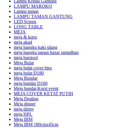
Lampu Kristal Gantung
LAMPU MAROKO
Lampu taman
LAMPU TAMAN GANTUNG
LED Screen
LONG TABLE
MEJA
meja & kursi
meja akad
meja bangku kaki silang
meja bangku taman bazar ramadhan
meja barstool
Meja Bulat
meja bulat cover biru
meja bulat D180
Meja Bundar
meja bundar D160
Meja bundar,Kursi event
MEJA COVER KETAT PUTIH
Meja Dealing
Meja dinner
meja dirmy
meja HPL
Meja IBM
Meja IBM 180cmx45cm