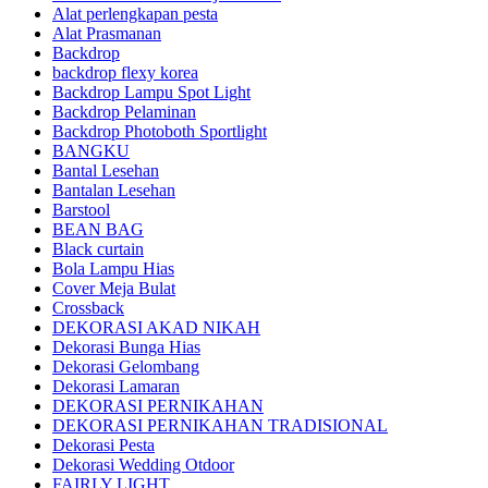
Alat perlengkapan pesta
Alat Prasmanan
Backdrop
backdrop flexy korea
Backdrop Lampu Spot Light
Backdrop Pelaminan
Backdrop Photoboth Sportlight
BANGKU
Bantal Lesehan
Bantalan Lesehan
Barstool
BEAN BAG
Black curtain
Bola Lampu Hias
Cover Meja Bulat
Crossback
DEKORASI AKAD NIKAH
Dekorasi Bunga Hias
Dekorasi Gelombang
Dekorasi Lamaran
DEKORASI PERNIKAHAN
DEKORASI PERNIKAHAN TRADISIONAL
Dekorasi Pesta
Dekorasi Wedding Otdoor
FAIRLY LIGHT