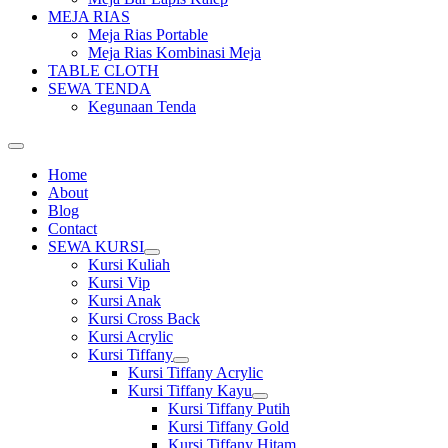
MEJA RIAS
Meja Rias Portable
Meja Rias Kombinasi Meja
TABLE CLOTH
SEWA TENDA
Kegunaan Tenda
Home
About
Blog
Contact
SEWA KURSI
Show
Kursi Kuliah
sub
Kursi Vip
menu
Kursi Anak
Kursi Cross Back
Kursi Acrylic
Kursi Tiffany
Show
Kursi Tiffany Acrylic
sub
Kursi Tiffany Kayu
menu
Show
Kursi Tiffany Putih
sub
Kursi Tiffany Gold
menu
Kursi Tiffany Hitam