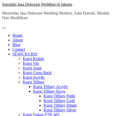
Skip
Spesialis Jasa Dekorasi Wedding di Jakarta
to
Menerima Jasa Dekorasi Wedding Modern, Adat Daerah, Muslim
content
Dan Modifikasi
Home
About
Blog
Contact
SEWA KURSI
Kursi Kuliah
Kursi Vip
Kursi Anak
Kursi Cross Back
Kursi Acrylic
Kursi Tiffany
Kursi Tiffany Acrylic
Kursi Tiffany Kayu
Kursi Tiffany Putih
Kursi Tiffany Gold
Kursi Tiffany Hitam
Kursi Tiffany Silver
Kursi Futura FTR 405