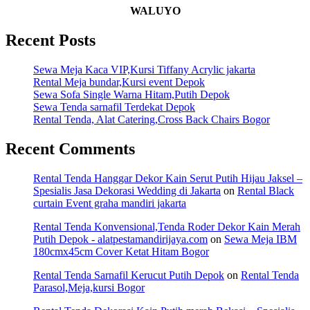
WALUYO
Recent Posts
Sewa Meja Kaca VIP,Kursi Tiffany Acrylic jakarta
Rental Meja bundar,Kursi event Depok
Sewa Sofa Single Warna Hitam,Putih Depok
Sewa Tenda sarnafil Terdekat Depok
Rental Tenda, Alat Catering,Cross Back Chairs Bogor
Recent Comments
Rental Tenda Hanggar Dekor Kain Serut Putih Hijau Jaksel –
Spesialis Jasa Dekorasi Wedding di Jakarta
on
Rental Black
curtain Event graha mandiri jakarta
Rental Tenda Konvensional,Tenda Roder Dekor Kain Merah
Putih Depok - alatpestamandirijaya.com
on
Sewa Meja IBM
180cmx45cm Cover Ketat Hitam Bogor
Rental Tenda Sarnafil Kerucut Putih Depok
on
Rental Tenda
Parasol,Meja,kursi Bogor