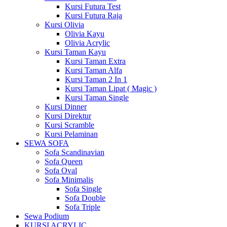
Kursi Futura Test
Kursi Futura Raja
Kursi Olivia
Olivia Kayu
Olivia Acrylic
Kursi Taman Kayu
Kursi Taman Extra
Kursi Taman Alfa
Kursi Taman 2 In 1
Kursi Taman Lipat ( Magic )
Kursi Taman Single
Kursi Dinner
Kursi Direktur
Kursi Scramble
Kursi Pelaminan
SEWA SOFA
Sofa Scandinavian
Sofa Queen
Sofa Oval
Sofa Minimalis
Sofa Single
Sofa Double
Sofa Triple
Sewa Podium
KURSI ACRYLIC