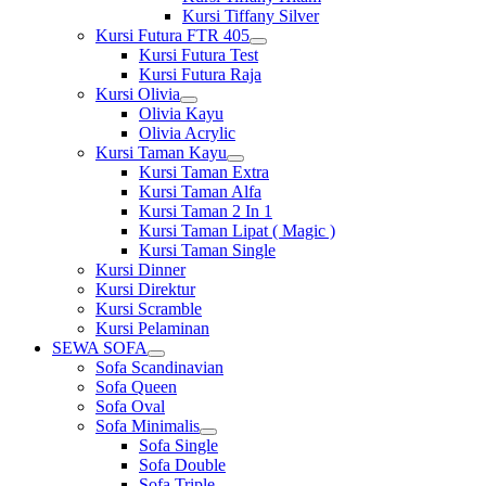
Kursi Tiffany Silver
Kursi Futura FTR 405
Show
Kursi Futura Test
sub
Kursi Futura Raja
menu
Kursi Olivia
Show
Olivia Kayu
sub
Olivia Acrylic
menu
Kursi Taman Kayu
Show
Kursi Taman Extra
sub
Kursi Taman Alfa
menu
Kursi Taman 2 In 1
Kursi Taman Lipat ( Magic )
Kursi Taman Single
Kursi Dinner
Kursi Direktur
Kursi Scramble
Kursi Pelaminan
SEWA SOFA
Show
Sofa Scandinavian
sub
Sofa Queen
menu
Sofa Oval
Sofa Minimalis
Show
Sofa Single
sub
Sofa Double
menu
Sofa Triple