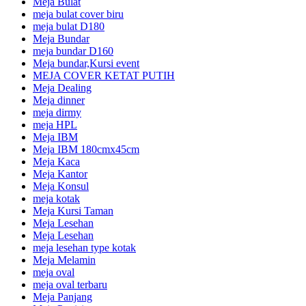
Meja Bulat
meja bulat cover biru
meja bulat D180
Meja Bundar
meja bundar D160
Meja bundar,Kursi event
MEJA COVER KETAT PUTIH
Meja Dealing
Meja dinner
meja dirmy
meja HPL
Meja IBM
Meja IBM 180cmx45cm
Meja Kaca
Meja Kantor
Meja Konsul
meja kotak
Meja Kursi Taman
Meja Lesehan
Meja Lesehan
meja lesehan type kotak
Meja Melamin
meja oval
meja oval terbaru
Meja Panjang