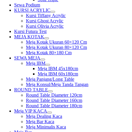
Sewa Podium
KURSI ACRYLIC
Show
Kursi Tiffany Acrylic
sub
Kursi Ghost Acrylic
menu
Kursi Olivia Acrylic
Kursi Futura Test
MEJA KOTAK
Show
Meja Kotak Ukuran 60×120 Cm
sub
Meja Kotak Ukuran 80×120 Cm
menu
Meja Kotak 80×180 Cm
SEWA MEJA
Show
Meja IBM
sub
Show
Meja IBM 45x180cm
menu
sub
Meja IBM 60x180cm
menu
Meja Panjang/Long Table
Meja Konsul/Meja Tanda Tangan
ROUND TABLE
Show
Round Table Diameter 120cm
sub
Round Table Diameter 160cm
menu
Round Table Diameter 180cm
Meja VIP KACA
Show
Meja Dealing Kaca
sub
Meja Bar Kaca
menu
Meja Minimalis Kaca