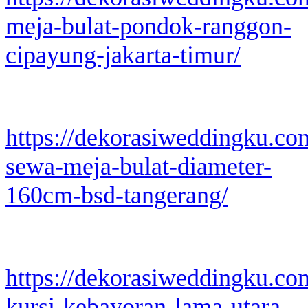
meja-bulat-pondok-ranggon-
cipayung-jakarta-timur/
https://dekorasiweddingku.co
sewa-meja-bulat-diameter-
160cm-bsd-tangerang/
https://dekorasiweddingku.co
kursi-kebayoran-lama-utara-