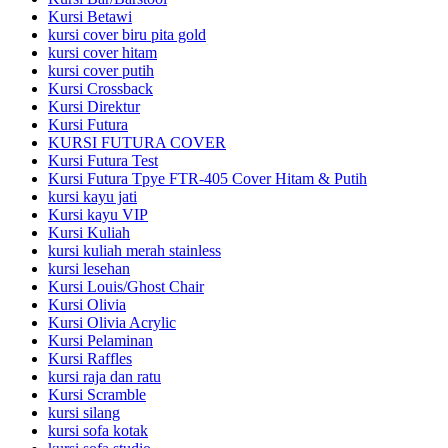
Kursi Betawi
kursi cover biru pita gold
kursi cover hitam
kursi cover putih
Kursi Crossback
Kursi Direktur
Kursi Futura
KURSI FUTURA COVER
Kursi Futura Test
Kursi Futura Tpye FTR-405 Cover Hitam & Putih
kursi kayu jati
Kursi kayu VIP
Kursi Kuliah
kursi kuliah merah stainless
kursi lesehan
Kursi Louis/Ghost Chair
Kursi Olivia
Kursi Olivia Acrylic
Kursi Pelaminan
Kursi Raffles
kursi raja dan ratu
Kursi Scramble
kursi silang
kursi sofa kotak