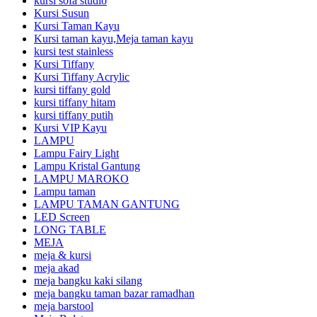
kursi sofa studio
Kursi Susun
Kursi Taman Kayu
Kursi taman kayu,Meja taman kayu
kursi test stainless
Kursi Tiffany
Kursi Tiffany Acrylic
kursi tiffany gold
kursi tiffany hitam
kursi tiffany putih
Kursi VIP Kayu
LAMPU
Lampu Fairy Light
Lampu Kristal Gantung
LAMPU MAROKO
Lampu taman
LAMPU TAMAN GANTUNG
LED Screen
LONG TABLE
MEJA
meja & kursi
meja akad
meja bangku kaki silang
meja bangku taman bazar ramadhan
meja barstool