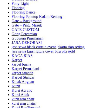
Fairy Light
Flooring
Flooring Dance
Flooring Penutup Kolam Renang
Gate – Background
Gate – Pintu Masuk
GATE CUSTOM
Gong Peresmian
Gubugan Prasmanan
JASA DEKORASI
jasa sewa black curtain event jakarta siap setitng
jasa sewa kursi futura cover biru pita gold
KACA RIAS
Karpet
karpet buana
Karpet Permadani
karpet sajadah
Karpet Standar
Kotak Angpau
Kursi
Kursi Acrylic
Kursi Anak
kursi arm chair
kursi arm chairs
Kursi Bar/Barstool