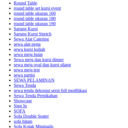
Round Table
round table set kursi event
round table ukuran 160
round table ukuran 180
round table ukuran 190
Sarung Kursi
Sarung Kursi Stretch
Sewa Alat Catering
sewa alat pesta
sewa kursi kuliah
sewa meja bulat
Sewa meja dan kursi dinner
sewa meja oval dan kursi silang
sewa meja test
sewa partisi
SEWA PELAMINAN
Sewa Tenda
sewa tenda dekorasi serut full modfiikasi
Sewa Tenda Pernikahan
Showcase
Sign In
SOFA
Sofa Double Seater
sofa hitam
Sofa Kotak Minimalis