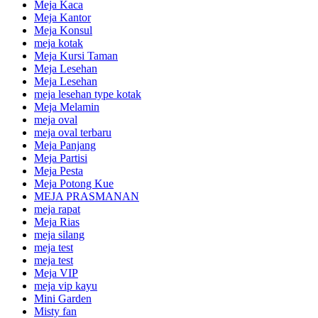
Meja Kaca
Meja Kantor
Meja Konsul
meja kotak
Meja Kursi Taman
Meja Lesehan
Meja Lesehan
meja lesehan type kotak
Meja Melamin
meja oval
meja oval terbaru
Meja Panjang
Meja Partisi
Meja Pesta
Meja Potong Kue
MEJA PRASMANAN
meja rapat
Meja Rias
meja silang
meja test
meja test
Meja VIP
meja vip kayu
Mini Garden
Misty fan