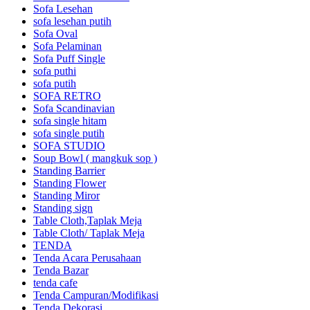
Sofa Lesehan
sofa lesehan putih
Sofa Oval
Sofa Pelaminan
Sofa Puff Single
sofa puthi
sofa putih
SOFA RETRO
Sofa Scandinavian
sofa single hitam
sofa single putih
SOFA STUDIO
Soup Bowl ( mangkuk sop )
Standing Barrier
Standing Flower
Standing Miror
Standing sign
Table Cloth,Taplak Meja
Table Cloth/ Taplak Meja
TENDA
Tenda Acara Perusahaan
Tenda Bazar
tenda cafe
Tenda Campuran/Modifikasi
Tenda Dekorasi