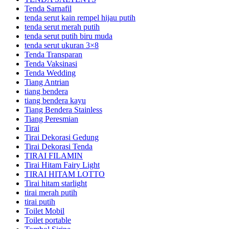
Tenda Sarnafil
tenda serut kain rempel hijau putih
tenda serut merah putih
tenda serut putih biru muda
tenda serut ukuran 3×8
Tenda Transparan
Tenda Vaksinasi
Tenda Wedding
Tiang Antrian
tiang bendera
tiang bendera kayu
Tiang Bendera Stainless
Tiang Peresmian
Tirai
Tirai Dekorasi Gedung
Tirai Dekorasi Tenda
TIRAI FILAMIN
Tirai Hitam Fairy Light
TIRAI HITAM LOTTO
Tirai hitam starlight
tirai merah putih
tirai putih
Toilet Mobil
Toilet portable