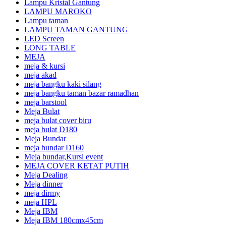
Lampu Kristal Gantung
LAMPU MAROKO
Lampu taman
LAMPU TAMAN GANTUNG
LED Screen
LONG TABLE
MEJA
meja & kursi
meja akad
meja bangku kaki silang
meja bangku taman bazar ramadhan
meja barstool
Meja Bulat
meja bulat cover biru
meja bulat D180
Meja Bundar
meja bundar D160
Meja bundar,Kursi event
MEJA COVER KETAT PUTIH
Meja Dealing
Meja dinner
meja dirmy
meja HPL
Meja IBM
Meja IBM 180cmx45cm