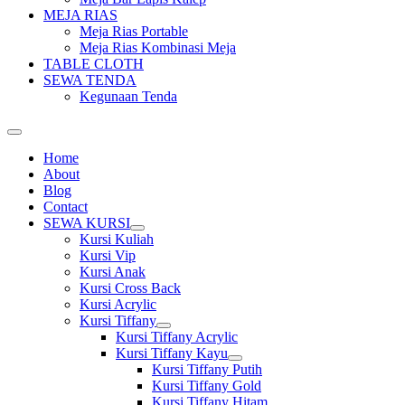
MEJA RIAS
Meja Rias Portable
Meja Rias Kombinasi Meja
TABLE CLOTH
SEWA TENDA
Kegunaan Tenda
Home
About
Blog
Contact
SEWA KURSI
Show
Kursi Kuliah
sub
Kursi Vip
menu
Kursi Anak
Kursi Cross Back
Kursi Acrylic
Kursi Tiffany
Show
Kursi Tiffany Acrylic
sub
Kursi Tiffany Kayu
menu
Show
Kursi Tiffany Putih
sub
Kursi Tiffany Gold
menu
Kursi Tiffany Hitam