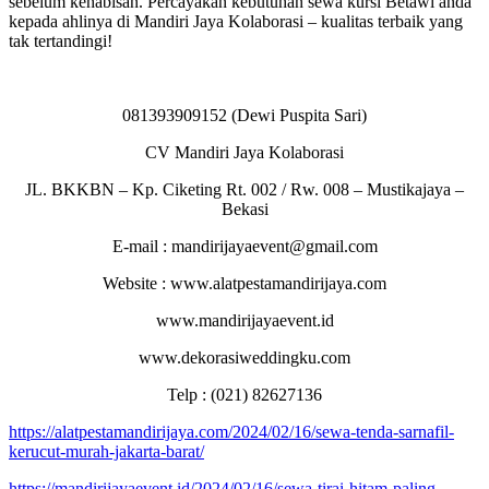
sebelum kehabisan. Percayakan kebutuhan sewa kursi Betawi anda
kepada ahlinya di Mandiri Jaya Kolaborasi – kualitas terbaik yang
tak tertandingi!
081393909152 (Dewi Puspita Sari)
CV Mandiri Jaya Kolaborasi
JL. BKKBN – Kp. Ciketing Rt. 002 / Rw. 008 – Mustikajaya –
Bekasi
E-mail : mandirijayaevent@gmail.com
Website : www.alatpestamandirijaya.com
www.mandirijayaevent.id
www.dekorasiweddingku.com
Telp : (021) 82627136
https://alatpestamandirijaya.com/2024/02/16/sewa-tenda-sarnafil-
kerucut-murah-jakarta-barat/
https://mandirijayaevent.id/2024/02/16/sewa-tirai-hitam-paling-