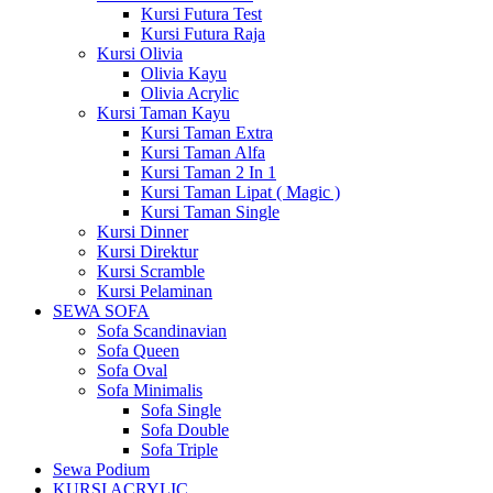
Kursi Futura Test
Kursi Futura Raja
Kursi Olivia
Olivia Kayu
Olivia Acrylic
Kursi Taman Kayu
Kursi Taman Extra
Kursi Taman Alfa
Kursi Taman 2 In 1
Kursi Taman Lipat ( Magic )
Kursi Taman Single
Kursi Dinner
Kursi Direktur
Kursi Scramble
Kursi Pelaminan
SEWA SOFA
Sofa Scandinavian
Sofa Queen
Sofa Oval
Sofa Minimalis
Sofa Single
Sofa Double
Sofa Triple
Sewa Podium
KURSI ACRYLIC