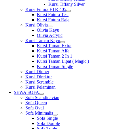
Kursi Tiffany Silver
Kursi Futura FTR 405
Show
Kursi Futura Test
sub
Kursi Futura Raja
menu
Kursi Olivia
Show
Olivia Kayu
sub
Olivia Acrylic
menu
Kursi Taman Kayu
Show
Kursi Taman Extra
sub
Kursi Taman Alfa
menu
Kursi Taman 2 In 1
Kursi Taman Lipat ( Magic )
Kursi Taman Single
Kursi Dinner
Kursi Direktur
Kursi Scramble
Kursi Pelaminan
SEWA SOFA
Show
Sofa Scandinavian
sub
Sofa Queen
menu
Sofa Oval
Sofa Minimalis
Show
Sofa Single
sub
Sofa Double
menu
Sofa Triple