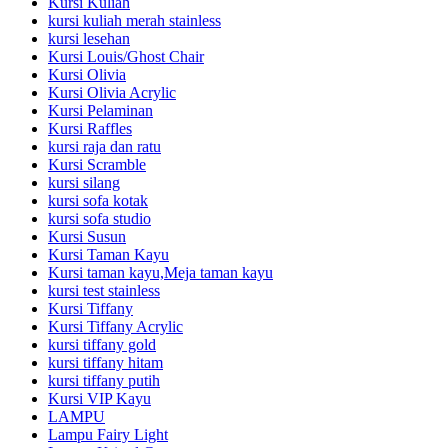
Kursi Kuliah
kursi kuliah merah stainless
kursi lesehan
Kursi Louis/Ghost Chair
Kursi Olivia
Kursi Olivia Acrylic
Kursi Pelaminan
Kursi Raffles
kursi raja dan ratu
Kursi Scramble
kursi silang
kursi sofa kotak
kursi sofa studio
Kursi Susun
Kursi Taman Kayu
Kursi taman kayu,Meja taman kayu
kursi test stainless
Kursi Tiffany
Kursi Tiffany Acrylic
kursi tiffany gold
kursi tiffany hitam
kursi tiffany putih
Kursi VIP Kayu
LAMPU
Lampu Fairy Light