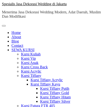
Skip
Spesialis Jasa Dekorasi Wedding di Jakarta
to
Menerima Jasa Dekorasi Wedding Modern, Adat Daerah, Muslim
content
Dan Modifikasi
Home
About
Blog
Contact
SEWA KURSI
Kursi Kuliah
Kursi Vip
Kursi Anak
Kursi Cross Back
Kursi Acrylic
Kursi Tiffany
Kursi Tiffany Acrylic
Kursi Tiffany Kayu
Kursi Tiffany Putih
Kursi Tiffany Gold
Kursi Tiffany Hitam
Kursi Tiffany Silver
Kursi Futura FTR 405