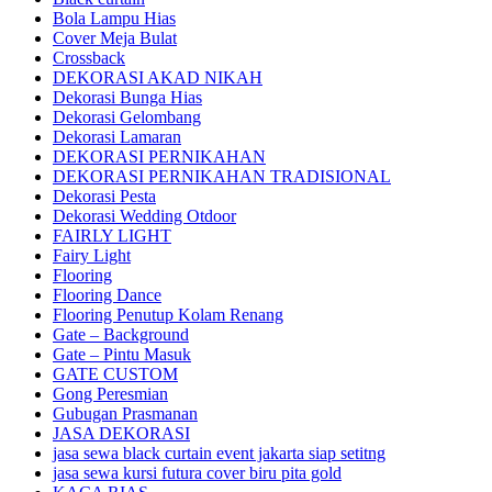
Bola Lampu Hias
Cover Meja Bulat
Crossback
DEKORASI AKAD NIKAH
Dekorasi Bunga Hias
Dekorasi Gelombang
Dekorasi Lamaran
DEKORASI PERNIKAHAN
DEKORASI PERNIKAHAN TRADISIONAL
Dekorasi Pesta
Dekorasi Wedding Otdoor
FAIRLY LIGHT
Fairy Light
Flooring
Flooring Dance
Flooring Penutup Kolam Renang
Gate – Background
Gate – Pintu Masuk
GATE CUSTOM
Gong Peresmian
Gubugan Prasmanan
JASA DEKORASI
jasa sewa black curtain event jakarta siap setitng
jasa sewa kursi futura cover biru pita gold