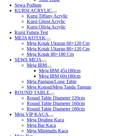
Sewa Podium
KURSI ACRYLIC
Show
Kursi Tiffany Acrylic
sub
Kursi Ghost Acrylic
menu
Kursi Olivia Acrylic
Kursi Futura Test
MEJA KOTAK
Show
Meja Kotak Ukuran 60×120 Cm
sub
Meja Kotak Ukuran 80×120 Cm
menu
Meja Kotak 80×180 Cm
SEWA MEJA
Show
Meja IBM
sub
Show
Meja IBM 45x180cm
menu
sub
Meja IBM 60x180cm
menu
Meja Panjang/Long Table
Meja Konsul/Meja Tanda Tangan
ROUND TABLE
Show
Round Table Diameter 120cm
sub
Round Table Diameter 160cm
menu
Round Table Diameter 180cm
Meja VIP KACA
Show
Meja Dealing Kaca
sub
Meja Bar Kaca
menu
Meja Minimalis Kaca