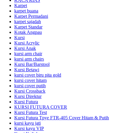
KACA RIAS
Karpet
karpet buana
Karpet Permadani
karpet sajadah
Karpet Standar
Kotak Angpau
Kursi
Kursi Acrylic
Kursi Anak
kursi arm chair
kursi arm chairs
Kursi Bar/Barstool
Kursi Betawi
kursi cover biru pita gold
kursi cover hitam
kursi cover putih
Kursi Crossback
Kursi Direktur
Kursi Futura
KURSI FUTURA COVER
Kursi Futura Test
Kursi Futura Tpye FTR-405 Cover Hitam & Putih
kursi kayu jati
Kursi kayu VIP