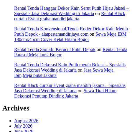
Rental Tenda Hanggar Dekor Kain Serut Putih Hijau Jaksel –
Spesialis Jasa Dekorasi Wedding di Jakarta
on
Rental Black
curtain Event graha mandiri jakarta
Rental Tenda Konvensional,Tenda Roder Dekor Kain Merah
Putih Depok - alatpestamandirijaya.com
on
Sewa Meja IBM
180cmx45cm Cover Ketat Hitam Bogor
Rental Tenda Sarnafil Kerucut Putih Depok
on
Rental Tenda
Parasol,Meja,kursi Bogor
Rental Tenda Dekorasi Kain Putih merah Bekasi – Spesialis
Jasa Dekorasi Wedding di Jakarta
on
Jasa Sewa Meja
Ibm,Meja bulat Jakarta
Rental Black curtain Event graha mandiri jakarta – Spesialis
Jasa Dekorasi Wedding di Jakarta
on
Sewa Tirai Hitam
Dekorasi Penutup Dinding Jakarta
Archives
August 2026
July 2026
June 2026