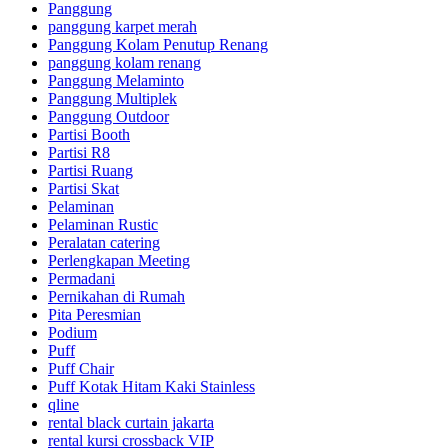
Panggung
panggung karpet merah
Panggung Kolam Penutup Renang
panggung kolam renang
Panggung Melaminto
Panggung Multiplek
Panggung Outdoor
Partisi Booth
Partisi R8
Partisi Ruang
Partisi Skat
Pelaminan
Pelaminan Rustic
Peralatan catering
Perlengkapan Meeting
Permadani
Pernikahan di Rumah
Pita Peresmian
Podium
Puff
Puff Chair
Puff Kotak Hitam Kaki Stainless
qline
rental black curtain jakarta
rental kursi crossback VIP