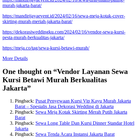
murah-jakarta-barat/
https://mandirijayaevent.id/2024/02/16/sewa-meja-kotak-cover-
skirting-murah-meriah-jakarta-barat/
https://dekorasiweddingku.com/2024/02/16/vendor-sewa-kursi-
pesta-murah-berkualitas-jakarta/
https://meja.co/tag/sewa-kursi-betawi-murah/
More Details
One thought on “
Vendor Layanan Sewa
Kursi Betawi Murah Berkualitas
Jakarta
”
Pingback:
Pusat Penyewaan Kursi Vip Kayu Murah Jakarta
Barat – Spesialis Jasa Dekorasi Wedding di Jakarta
Pingback:
Sewa Meja Kotak Skirting Merah Putih Jakarta
Barat
Pingback:
Sewa Long Table Dan Kursi Dinner Standar Hotel
Jakarta
Pingback:
Sewa Tenda Acara Instansi Jakarta Barat