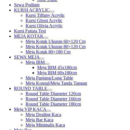
Sewa Podium
KURSI ACRYLIC
Show
Kursi Tiffany Acrylic
sub
Kursi Ghost Acrylic
menu
Kursi Olivia Acrylic
Kursi Futura Test
MEJA KOTAK
Show
Meja Kotak Ukuran 60×120 Cm
sub
Meja Kotak Ukuran 80×120 Cm
menu
Meja Kotak 80×180 Cm
SEWA MEJA
Show
Meja IBM
sub
Show
Meja IBM 45x180cm
menu
sub
Meja IBM 60x180cm
menu
Meja Panjang/Long Table
Meja Konsul/Meja Tanda Tangan
ROUND TABLE
Show
Round Table Diameter 120cm
sub
Round Table Diameter 160cm
menu
Round Table Diameter 180cm
Meja VIP KACA
Show
Meja Dealing Kaca
sub
Meja Bar Kaca
menu
Meja Minimalis Kaca