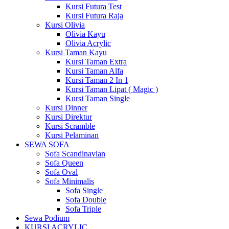
Kursi Futura Test
Kursi Futura Raja
Kursi Olivia
Olivia Kayu
Olivia Acrylic
Kursi Taman Kayu
Kursi Taman Extra
Kursi Taman Alfa
Kursi Taman 2 In 1
Kursi Taman Lipat ( Magic )
Kursi Taman Single
Kursi Dinner
Kursi Direktur
Kursi Scramble
Kursi Pelaminan
SEWA SOFA
Sofa Scandinavian
Sofa Queen
Sofa Oval
Sofa Minimalis
Sofa Single
Sofa Double
Sofa Triple
Sewa Podium
KURSI ACRYLIC