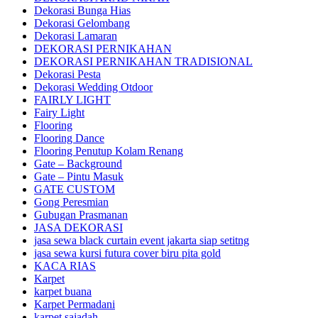
Dekorasi Bunga Hias
Dekorasi Gelombang
Dekorasi Lamaran
DEKORASI PERNIKAHAN
DEKORASI PERNIKAHAN TRADISIONAL
Dekorasi Pesta
Dekorasi Wedding Otdoor
FAIRLY LIGHT
Fairy Light
Flooring
Flooring Dance
Flooring Penutup Kolam Renang
Gate – Background
Gate – Pintu Masuk
GATE CUSTOM
Gong Peresmian
Gubugan Prasmanan
JASA DEKORASI
jasa sewa black curtain event jakarta siap setitng
jasa sewa kursi futura cover biru pita gold
KACA RIAS
Karpet
karpet buana
Karpet Permadani
karpet sajadah