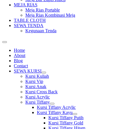
MEJA RIAS
Meja Rias Portable
Meja Rias Kombinasi Meja
TABLE CLOTH
SEWA TENDA
Kegunaan Tenda
Home
About
Blog
Contact
SEWA KURSI
Show
Kursi Kuliah
sub
Kursi Vip
menu
Kursi Anak
Kursi Cross Back
Kursi Acrylic
Kursi Tiffany
Show
Kursi Tiffany Acrylic
sub
Kursi Tiffany Kayu
menu
Show
Kursi Tiffany Putih
sub
Kursi Tiffany Gold
menu
Kursi Tiffany Hitam