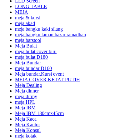
LED Screen
LONG TABLE
MEJA
meja & kursi
meja akad
meja bangku kaki silang
meja bangku taman bazar ramadhan
meja barstool
Meja Bulat
meja bulat cover biru
meja bulat D180
Meja Bundar
meja bundar D160
Meja bundar,Kursi event
MEJA COVER KETAT PUTIH
Meja Dealing
Meja dinner
meja dirmy
meja HPL
Meja IBM
Meja IBM 180cmx45cm
Meja Kaca
Meja Kantor
Meja Konsul
meja kotak