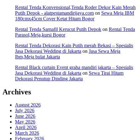
Rental Tenda Konvensional,Tenda Roder Dekor Kain Merah
Putih Depok - alatpestamandirijaya.com
on
Sewa Meja IBM
180cmx45cm Cover Ketat Hitam Bogor
Rental Tenda Sarnafil Kerucut Putih Depok
on
Rental Tenda
Parasol,Meja,kursi Bogor
Rental Tenda Dekorasi Kain Putih merah Bekasi – Spesialis
Jasa Dekorasi Wedding di Jakarta
on
Jasa Sewa Meja
Ibm,Meja bulat Jakarta
Rental Black curtain Event graha mandiri jakarta – Spesialis
Jasa Dekorasi Wedding di Jakarta
on
Sewa Tirai Hitam
Dekorasi Penutup Dinding Jakarta
Archives
August 2026
July 2026
June 2026
May 2026
April 2026
March 2026
February 2026