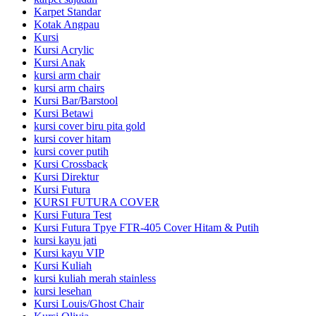
Karpet Standar
Kotak Angpau
Kursi
Kursi Acrylic
Kursi Anak
kursi arm chair
kursi arm chairs
Kursi Bar/Barstool
Kursi Betawi
kursi cover biru pita gold
kursi cover hitam
kursi cover putih
Kursi Crossback
Kursi Direktur
Kursi Futura
KURSI FUTURA COVER
Kursi Futura Test
Kursi Futura Tpye FTR-405 Cover Hitam & Putih
kursi kayu jati
Kursi kayu VIP
Kursi Kuliah
kursi kuliah merah stainless
kursi lesehan
Kursi Louis/Ghost Chair