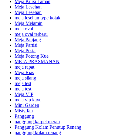
Meja Kursi Taman
Meja Lesehan
Meja Lesehan
meja lesehan type kotak
Meja Melamin
meja oval
meja oval terbaru
Meja Panjang
Meja Partisi
Meja Pesta
Meja Potong Kue
MEJA PRASMANAN
meja rapat
Meja Rias
meja silang
meja test
meja test
Meja VIP
meja vip kayu
Mini Garden
Misty fan
Panggung
panggung karpet merah
Panggung Kolam Penutup Renang
panggung kolam renang