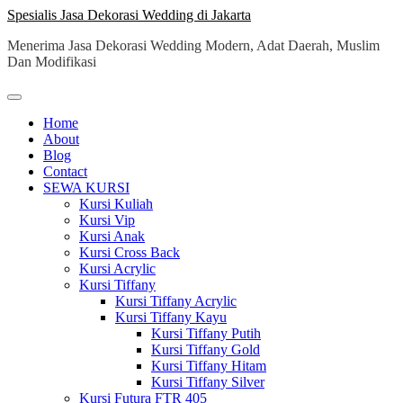
Skip
Spesialis Jasa Dekorasi Wedding di Jakarta
to
Menerima Jasa Dekorasi Wedding Modern, Adat Daerah, Muslim
content
Dan Modifikasi
Home
About
Blog
Contact
SEWA KURSI
Kursi Kuliah
Kursi Vip
Kursi Anak
Kursi Cross Back
Kursi Acrylic
Kursi Tiffany
Kursi Tiffany Acrylic
Kursi Tiffany Kayu
Kursi Tiffany Putih
Kursi Tiffany Gold
Kursi Tiffany Hitam
Kursi Tiffany Silver
Kursi Futura FTR 405