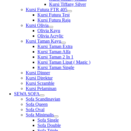
Kursi Tiffany Silver
Kursi Futura FTR 405
Show
Kursi Futura Test
sub
Kursi Futura Raja
menu
Kursi Olivia
Show
Olivia Kayu
sub
Olivia Acrylic
menu
Kursi Taman Kayu
Show
Kursi Taman Extra
sub
Kursi Taman Alfa
menu
Kursi Taman 2 In 1
Kursi Taman Lipat ( Magic )
Kursi Taman Single
Kursi Dinner
Kursi Direktur
Kursi Scramble
Kursi Pelaminan
SEWA SOFA
Show
Sofa Scandinavian
sub
Sofa Queen
menu
Sofa Oval
Sofa Minimalis
Show
Sofa Single
sub
Sofa Double
menu
Sofa Triple