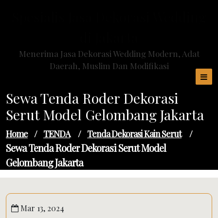
Skip
Spesialis Jasa Dekorasi Wedding
to
content
di Jakarta
Menerima Jasa Dekorasi Wedding Modern, Adat
Daerah, Muslim Dan Modifikasi
Sewa Tenda Roder Dekorasi
Serut Model Gelombang Jakarta
Home
/
TENDA
/
Tenda Dekorasi Kain Serut
/
Sewa Tenda Roder Dekorasi Serut Model
Gelombang Jakarta
Mar 13, 2024