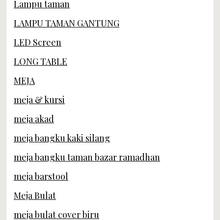
Lampu taman
LAMPU TAMAN GANTUNG
LED Screen
LONG TABLE
MEJA
meja & kursi
meja akad
meja bangku kaki silang
meja bangku taman bazar ramadhan
meja barstool
Meja Bulat
meja bulat cover biru