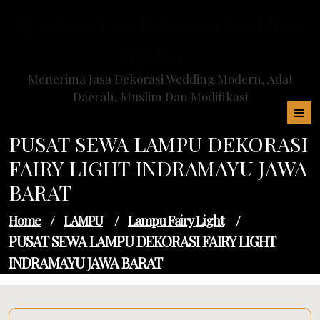
Skip
Spesialis Jasa Dekorasi Wedding
to
content
di Jakarta
Menerima Jasa Dekorasi Wedding Modern, Adat
Daerah, Muslim Dan Modifikasi
PUSAT SEWA LAMPU DEKORASI
FAIRY LIGHT INDRAMAYU JAWA
BARAT
Home
/
LAMPU
/
Lampu Fairy Light
/
PUSAT SEWA LAMPU DEKORASI FAIRY LIGHT
INDRAMAYU JAWA BARAT