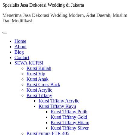
Skip
Spesialis Jasa Dekorasi Wedding di Jakarta
to
Menerima Jasa Dekorasi Wedding Modern, Adat Daerah, Muslim
content
Dan Modifikasi
Home
About
Blog
Contact
SEWA KURSI
Kursi Kuliah
Kursi Vip
Kursi Anak
Kursi Cross Back
Kursi Acrylic
Kursi Tiffany
Kursi Tiffany Acrylic
Kursi Tiffany Kayu
Kursi Tiffany Putih
Kursi Tiffany Gold
Kursi Tiffany Hitam
Kursi Tiffany Silver
Kursi Futura FTR 405