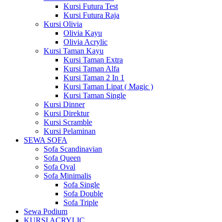
Kursi Futura Test
Kursi Futura Raja
Kursi Olivia
Olivia Kayu
Olivia Acrylic
Kursi Taman Kayu
Kursi Taman Extra
Kursi Taman Alfa
Kursi Taman 2 In 1
Kursi Taman Lipat ( Magic )
Kursi Taman Single
Kursi Dinner
Kursi Direktur
Kursi Scramble
Kursi Pelaminan
SEWA SOFA
Sofa Scandinavian
Sofa Queen
Sofa Oval
Sofa Minimalis
Sofa Single
Sofa Double
Sofa Triple
Sewa Podium
KURSI ACRYLIC