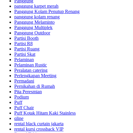
Panggung
panggung karpet merah
Panggung Kolam Penutup Renang
panggung kolam renang
Panggung Melaminto
Panggung Multiplek
Panggung Outdoor
Partisi Booth
Partisi R8
Partisi Ruang
Partisi Skat
Pelaminan
Pelaminan Rustic
Peralatan catering
Perlengkapan Meeting
Permadani
Pernikahan di Rumah
Pita Peresmian
Podium
Puff
Puff Chair
Puff Kotak Hitam Kaki Stainless
qline
rental black curtain jakarta
rental kursi crossback VIP