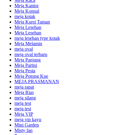
Meja Kaca
Meja Kantor
Meja Konsul
meja kotak
Meja Kursi Taman
Meja Lesehan
Meja Lesehan
meja lesehan type kotak
Meja Melamin
meja oval
meja oval terbaru
Meja Panjang
Meja Partisi
Meja Pesta
Meja Potong Kue
MEJA PRASMANAN
meja rapat
Meja Rias
meja silang
meja test
meja test
Meja VIP
meja vip kayu
Mini Garden
Misty fan