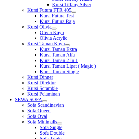
Kursi Tiffany Silver
Kursi Futura FTR 405
Show
Kursi Futura Test
sub
Kursi Futura Raja
menu
Kursi Olivia
Show
Olivia Kayu
sub
Olivia Acrylic
menu
Kursi Taman Kayu
Show
Kursi Taman Extra
sub
Kursi Taman Alfa
menu
Kursi Taman 2 In 1
Kursi Taman Lipat ( Magic )
Kursi Taman Single
Kursi Dinner
Kursi Direktur
Kursi Scramble
Kursi Pelaminan
SEWA SOFA
Show
Sofa Scandinavian
sub
Sofa Queen
menu
Sofa Oval
Sofa Minimalis
Show
Sofa Single
sub
Sofa Double
menu
Sofa Triple