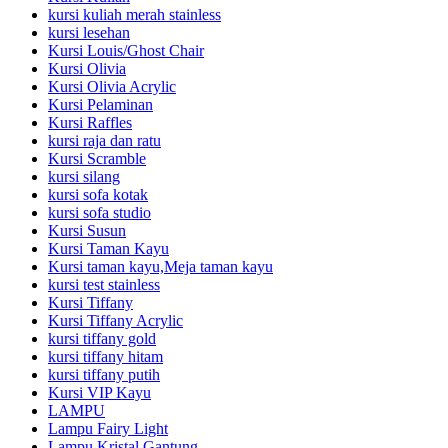
kursi kuliah merah stainless
kursi lesehan
Kursi Louis/Ghost Chair
Kursi Olivia
Kursi Olivia Acrylic
Kursi Pelaminan
Kursi Raffles
kursi raja dan ratu
Kursi Scramble
kursi silang
kursi sofa kotak
kursi sofa studio
Kursi Susun
Kursi Taman Kayu
Kursi taman kayu,Meja taman kayu
kursi test stainless
Kursi Tiffany
Kursi Tiffany Acrylic
kursi tiffany gold
kursi tiffany hitam
kursi tiffany putih
Kursi VIP Kayu
LAMPU
Lampu Fairy Light
Lampu Kristal Gantung