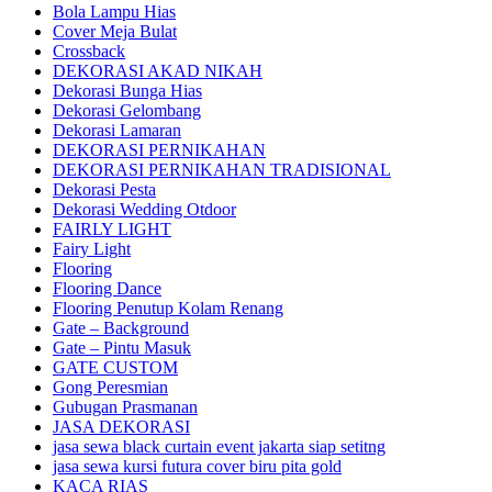
Bola Lampu Hias
Cover Meja Bulat
Crossback
DEKORASI AKAD NIKAH
Dekorasi Bunga Hias
Dekorasi Gelombang
Dekorasi Lamaran
DEKORASI PERNIKAHAN
DEKORASI PERNIKAHAN TRADISIONAL
Dekorasi Pesta
Dekorasi Wedding Otdoor
FAIRLY LIGHT
Fairy Light
Flooring
Flooring Dance
Flooring Penutup Kolam Renang
Gate – Background
Gate – Pintu Masuk
GATE CUSTOM
Gong Peresmian
Gubugan Prasmanan
JASA DEKORASI
jasa sewa black curtain event jakarta siap setitng
jasa sewa kursi futura cover biru pita gold
KACA RIAS