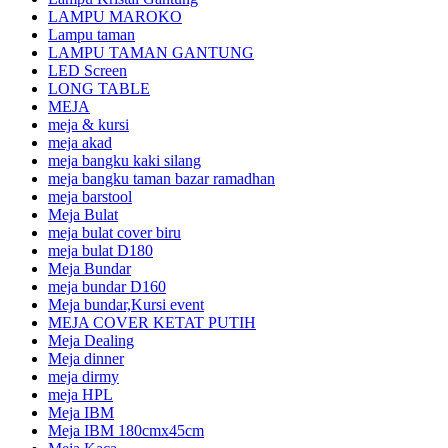
LAMPU MAROKO
Lampu taman
LAMPU TAMAN GANTUNG
LED Screen
LONG TABLE
MEJA
meja & kursi
meja akad
meja bangku kaki silang
meja bangku taman bazar ramadhan
meja barstool
Meja Bulat
meja bulat cover biru
meja bulat D180
Meja Bundar
meja bundar D160
Meja bundar,Kursi event
MEJA COVER KETAT PUTIH
Meja Dealing
Meja dinner
meja dirmy
meja HPL
Meja IBM
Meja IBM 180cmx45cm