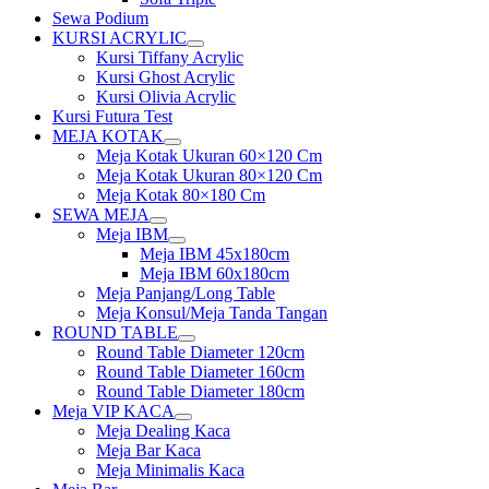
Sewa Podium
KURSI ACRYLIC
Show
Kursi Tiffany Acrylic
sub
Kursi Ghost Acrylic
menu
Kursi Olivia Acrylic
Kursi Futura Test
MEJA KOTAK
Show
Meja Kotak Ukuran 60×120 Cm
sub
Meja Kotak Ukuran 80×120 Cm
menu
Meja Kotak 80×180 Cm
SEWA MEJA
Show
Meja IBM
sub
Show
Meja IBM 45x180cm
menu
sub
Meja IBM 60x180cm
menu
Meja Panjang/Long Table
Meja Konsul/Meja Tanda Tangan
ROUND TABLE
Show
Round Table Diameter 120cm
sub
Round Table Diameter 160cm
menu
Round Table Diameter 180cm
Meja VIP KACA
Show
Meja Dealing Kaca
sub
Meja Bar Kaca
menu
Meja Minimalis Kaca