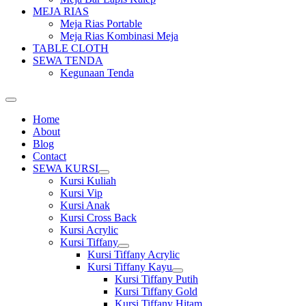
MEJA RIAS
Meja Rias Portable
Meja Rias Kombinasi Meja
TABLE CLOTH
SEWA TENDA
Kegunaan Tenda
Home
About
Blog
Contact
SEWA KURSI
Show
Kursi Kuliah
sub
Kursi Vip
menu
Kursi Anak
Kursi Cross Back
Kursi Acrylic
Kursi Tiffany
Show
Kursi Tiffany Acrylic
sub
Kursi Tiffany Kayu
menu
Show
Kursi Tiffany Putih
sub
Kursi Tiffany Gold
menu
Kursi Tiffany Hitam