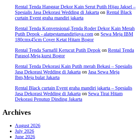
Rental Tenda Hanggar Dekor Kain Serut Putih Hijau Jaksel –
Spesialis Jasa Dekorasi Wedding di Jakarta
on
Rental Black
curtain Event graha mandiri jakarta
Rental Tenda Konvensional,Tenda Roder Dekor Kain Merah
Putih Depok - alatpestamandirijaya.com
on
Sewa Meja IBM
180cmx45cm Cover Ketat Hitam Bogor
Rental Tenda Sarnafil Kerucut Putih Depok
on
Rental Tenda
Parasol,Meja,kursi Bogor
Rental Tenda Dekorasi Kain Putih merah Bekasi – Spesialis
Jasa Dekorasi Wedding di Jakarta
on
Jasa Sewa Meja
Ibm,Meja bulat Jakarta
Rental Black curtain Event graha mandiri jakarta – Spesialis
Jasa Dekorasi Wedding di Jakarta
on
Sewa Tirai Hitam
Dekorasi Penutup Dinding Jakarta
Archives
August 2026
July 2026
June 2026