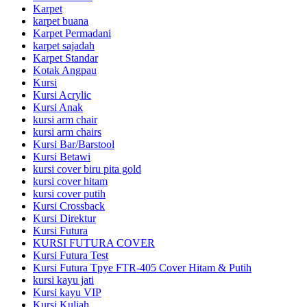
Karpet
karpet buana
Karpet Permadani
karpet sajadah
Karpet Standar
Kotak Angpau
Kursi
Kursi Acrylic
Kursi Anak
kursi arm chair
kursi arm chairs
Kursi Bar/Barstool
Kursi Betawi
kursi cover biru pita gold
kursi cover hitam
kursi cover putih
Kursi Crossback
Kursi Direktur
Kursi Futura
KURSI FUTURA COVER
Kursi Futura Test
Kursi Futura Tpye FTR-405 Cover Hitam & Putih
kursi kayu jati
Kursi kayu VIP
Kursi Kuliah