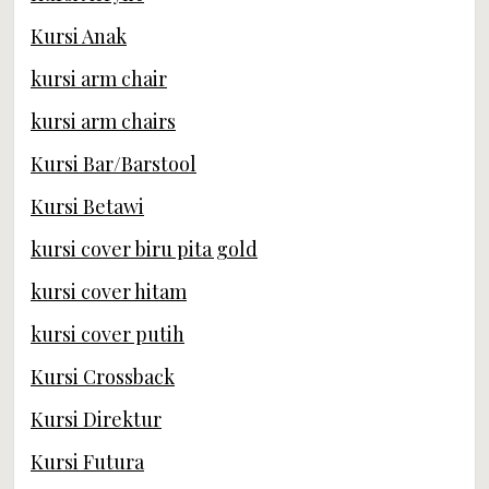
Kursi Anak
kursi arm chair
kursi arm chairs
Kursi Bar/Barstool
Kursi Betawi
kursi cover biru pita gold
kursi cover hitam
kursi cover putih
Kursi Crossback
Kursi Direktur
Kursi Futura