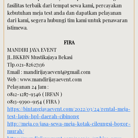
fasilitas terbaik dari tempat sewa kami, percayakan
kebutuhan meja test anda dan dapatkan pelayanan
dari kami, segera hubungi tim kami untuk penawaran
istimewa.
FIRA
MANDIRI JAYA EVENT
JL.BKKBN Mustikajaya Bekasi
Tlp.021-82627136
Email : mandirijayaevent@gmail.com
Web : www.mandirijayaevent.com
Pelayanan 24 Jam :
0812-1287-9346 ( IRFAN )
0813-9390-9154 ( FIRA )
https://bintangjayaevent.com/2022/03/24/rental-meja-
test-lapis-hpl-daerah-cibinong
http://meja.co/jasa-sewa-meja-kotak-cileungsi-bogor-
murah/