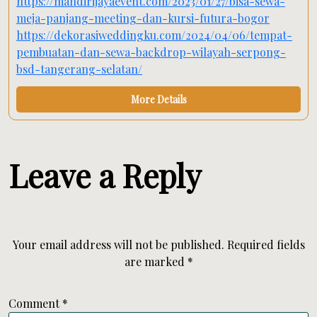
https://mandirijayaevent.com/2023/01/27/bisa-sewa-
meja-panjang-meeting-dan-kursi-futura-bogor
https://dekorasiweddingku.com/2024/04/06/tempat-
pembuatan-dan-sewa-backdrop-wilayah-serpong-
bsd-tangerang-selatan/
More Details
Leave a Reply
Your email address will not be published.
Required fields
are marked
*
Comment
*