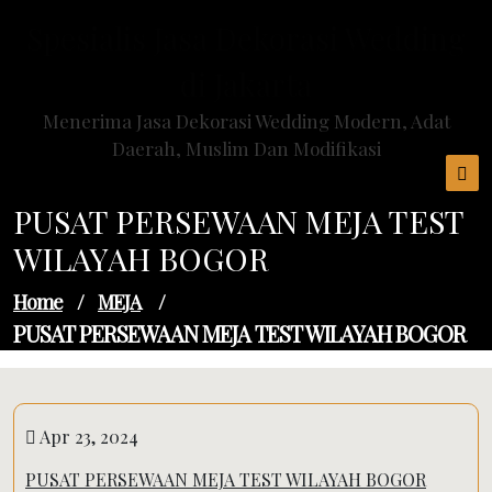
Skip
Spesialis Jasa Dekorasi Wedding
to
content
di Jakarta
Menerima Jasa Dekorasi Wedding Modern, Adat
Daerah, Muslim Dan Modifikasi
PUSAT PERSEWAAN MEJA TEST
WILAYAH BOGOR
Home
/
MEJA
/
PUSAT PERSEWAAN MEJA TEST WILAYAH BOGOR
Apr 23, 2024
PUSAT PERSEWAAN MEJA TEST WILAYAH BOGOR