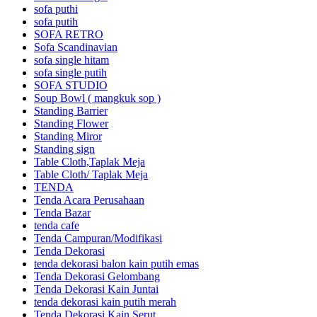
sofa puthi
sofa putih
SOFA RETRO
Sofa Scandinavian
sofa single hitam
sofa single putih
SOFA STUDIO
Soup Bowl ( mangkuk sop )
Standing Barrier
Standing Flower
Standing Miror
Standing sign
Table Cloth,Taplak Meja
Table Cloth/ Taplak Meja
TENDA
Tenda Acara Perusahaan
Tenda Bazar
tenda cafe
Tenda Campuran/Modifikasi
Tenda Dekorasi
tenda dekorasi balon kain putih emas
Tenda Dekorasi Gelombang
Tenda Dekorasi Kain Juntai
tenda dekorasi kain putih merah
Tenda Dekorasi Kain Serut