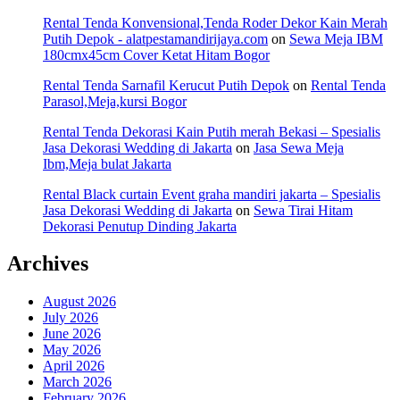
Rental Tenda Konvensional,Tenda Roder Dekor Kain Merah
Putih Depok - alatpestamandirijaya.com
on
Sewa Meja IBM
180cmx45cm Cover Ketat Hitam Bogor
Rental Tenda Sarnafil Kerucut Putih Depok
on
Rental Tenda
Parasol,Meja,kursi Bogor
Rental Tenda Dekorasi Kain Putih merah Bekasi – Spesialis
Jasa Dekorasi Wedding di Jakarta
on
Jasa Sewa Meja
Ibm,Meja bulat Jakarta
Rental Black curtain Event graha mandiri jakarta – Spesialis
Jasa Dekorasi Wedding di Jakarta
on
Sewa Tirai Hitam
Dekorasi Penutup Dinding Jakarta
Archives
August 2026
July 2026
June 2026
May 2026
April 2026
March 2026
February 2026