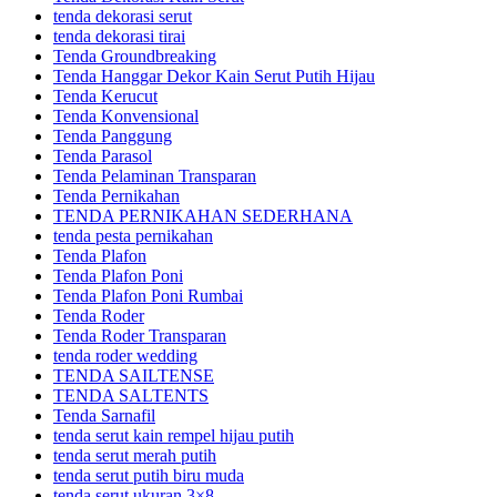
tenda dekorasi serut
tenda dekorasi tirai
Tenda Groundbreaking
Tenda Hanggar Dekor Kain Serut Putih Hijau
Tenda Kerucut
Tenda Konvensional
Tenda Panggung
Tenda Parasol
Tenda Pelaminan Transparan
Tenda Pernikahan
TENDA PERNIKAHAN SEDERHANA
tenda pesta pernikahan
Tenda Plafon
Tenda Plafon Poni
Tenda Plafon Poni Rumbai
Tenda Roder
Tenda Roder Transparan
tenda roder wedding
TENDA SAILTENSE
TENDA SALTENTS
Tenda Sarnafil
tenda serut kain rempel hijau putih
tenda serut merah putih
tenda serut putih biru muda
tenda serut ukuran 3×8