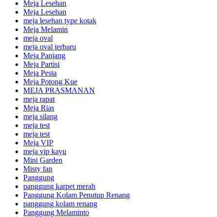
Meja Lesehan
Meja Lesehan
meja lesehan type kotak
Meja Melamin
meja oval
meja oval terbaru
Meja Panjang
Meja Partisi
Meja Pesta
Meja Potong Kue
MEJA PRASMANAN
meja rapat
Meja Rias
meja silang
meja test
meja test
Meja VIP
meja vip kayu
Mini Garden
Misty fan
Panggung
panggung karpet merah
Panggung Kolam Penutup Renang
panggung kolam renang
Panggung Melaminto