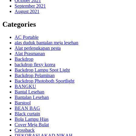
October 2021
September 2021
August 2021
Categories
AC Portable
alas duduk bantalan meja lesehan
Alat perlengkapan pesta
Alat Prasmanan
Backdrop
backdrop flexy korea
Backdrop Lampu Spot Light
Backdrop Pelaminan
Backdrop Photoboth Sportlight
BANGKU
Bantal Lesehan
Bantalan Lesehan
Barstool
BEAN BAG
Black curtain
Bola Lampu Hias
Cover Meja Bulat
Crossback
DEKORASI AKAD NIKAH