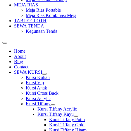
MEJA RIAS
Meja Rias Portable
Meja Rias Kombinasi Meja
TABLE CLOTH
SEWA TENDA
Kegunaan Tenda
Home
About
Blog
Contact
SEWA KURSI
Show
Kursi Kuliah
sub
Kursi Vip
menu
Kursi Anak
Kursi Cross Back
Kursi Acrylic
Kursi Tiffany
Show
Kursi Tiffany Acrylic
sub
Kursi Tiffany Kayu
menu
Show
Kursi Tiffany Putih
sub
Kursi Tiffany Gold
menu
Kursi Tiffany Hitam