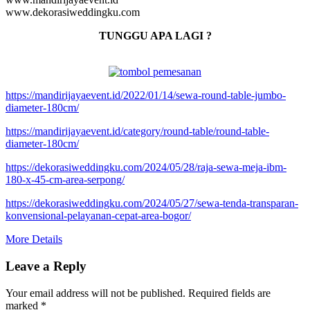
www.dekorasiweddingku.com
TUNGGU APA LAGI ?
https://mandirijayaevent.id/2022/01/14/sewa-round-table-jumbo-
diameter-180cm/
https://mandirijayaevent.id/category/round-table/round-table-
diameter-180cm/
https://dekorasiweddingku.com/2024/05/28/raja-sewa-meja-ibm-
180-x-45-cm-area-serpong/
https://dekorasiweddingku.com/2024/05/27/sewa-tenda-transparan-
konvensional-pelayanan-cepat-area-bogor/
More Details
Leave a Reply
Your email address will not be published.
Required fields are
marked
*