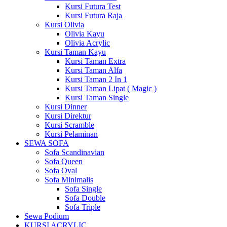
Kursi Futura Test
Kursi Futura Raja
Kursi Olivia
Olivia Kayu
Olivia Acrylic
Kursi Taman Kayu
Kursi Taman Extra
Kursi Taman Alfa
Kursi Taman 2 In 1
Kursi Taman Lipat ( Magic )
Kursi Taman Single
Kursi Dinner
Kursi Direktur
Kursi Scramble
Kursi Pelaminan
SEWA SOFA
Sofa Scandinavian
Sofa Queen
Sofa Oval
Sofa Minimalis
Sofa Single
Sofa Double
Sofa Triple
Sewa Podium
KURSI ACRYLIC