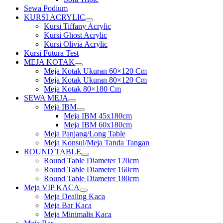
Sewa Podium
KURSI ACRYLIC
Show
Kursi Tiffany Acrylic
sub
Kursi Ghost Acrylic
menu
Kursi Olivia Acrylic
Kursi Futura Test
MEJA KOTAK
Show
Meja Kotak Ukuran 60×120 Cm
sub
Meja Kotak Ukuran 80×120 Cm
menu
Meja Kotak 80×180 Cm
SEWA MEJA
Show
Meja IBM
sub
Show
Meja IBM 45x180cm
menu
sub
Meja IBM 60x180cm
menu
Meja Panjang/Long Table
Meja Konsul/Meja Tanda Tangan
ROUND TABLE
Show
Round Table Diameter 120cm
sub
Round Table Diameter 160cm
menu
Round Table Diameter 180cm
Meja VIP KACA
Show
Meja Dealing Kaca
sub
Meja Bar Kaca
menu
Meja Minimalis Kaca