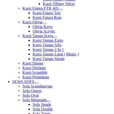
Kursi Tiffany Silver
Kursi Futura FTR 405
Show
Kursi Futura Test
sub
Kursi Futura Raja
menu
Kursi Olivia
Show
Olivia Kayu
sub
Olivia Acrylic
menu
Kursi Taman Kayu
Show
Kursi Taman Extra
sub
Kursi Taman Alfa
menu
Kursi Taman 2 In 1
Kursi Taman Lipat ( Magic )
Kursi Taman Single
Kursi Dinner
Kursi Direktur
Kursi Scramble
Kursi Pelaminan
SEWA SOFA
Show
Sofa Scandinavian
sub
Sofa Queen
menu
Sofa Oval
Sofa Minimalis
Show
Sofa Single
sub
Sofa Double
menu
Sofa Triple