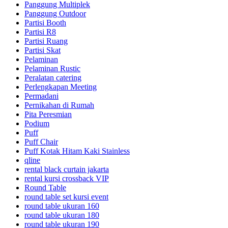
Panggung Multiplek
Panggung Outdoor
Partisi Booth
Partisi R8
Partisi Ruang
Partisi Skat
Pelaminan
Pelaminan Rustic
Peralatan catering
Perlengkapan Meeting
Permadani
Pernikahan di Rumah
Pita Peresmian
Podium
Puff
Puff Chair
Puff Kotak Hitam Kaki Stainless
qline
rental black curtain jakarta
rental kursi crossback VIP
Round Table
round table set kursi event
round table ukuran 160
round table ukuran 180
round table ukuran 190