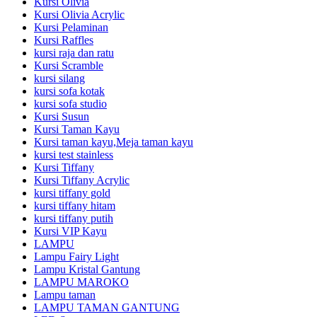
Kursi Olivia
Kursi Olivia Acrylic
Kursi Pelaminan
Kursi Raffles
kursi raja dan ratu
Kursi Scramble
kursi silang
kursi sofa kotak
kursi sofa studio
Kursi Susun
Kursi Taman Kayu
Kursi taman kayu,Meja taman kayu
kursi test stainless
Kursi Tiffany
Kursi Tiffany Acrylic
kursi tiffany gold
kursi tiffany hitam
kursi tiffany putih
Kursi VIP Kayu
LAMPU
Lampu Fairy Light
Lampu Kristal Gantung
LAMPU MAROKO
Lampu taman
LAMPU TAMAN GANTUNG