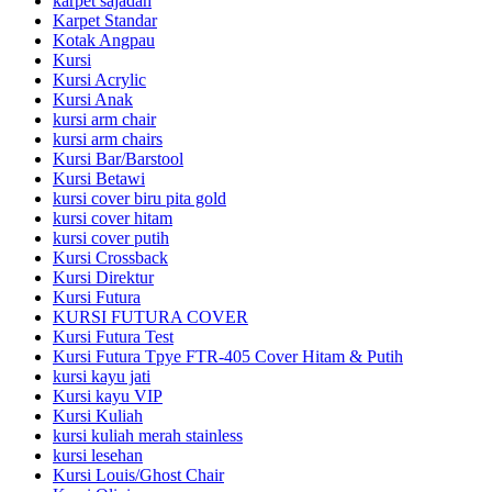
karpet sajadah
Karpet Standar
Kotak Angpau
Kursi
Kursi Acrylic
Kursi Anak
kursi arm chair
kursi arm chairs
Kursi Bar/Barstool
Kursi Betawi
kursi cover biru pita gold
kursi cover hitam
kursi cover putih
Kursi Crossback
Kursi Direktur
Kursi Futura
KURSI FUTURA COVER
Kursi Futura Test
Kursi Futura Tpye FTR-405 Cover Hitam & Putih
kursi kayu jati
Kursi kayu VIP
Kursi Kuliah
kursi kuliah merah stainless
kursi lesehan
Kursi Louis/Ghost Chair