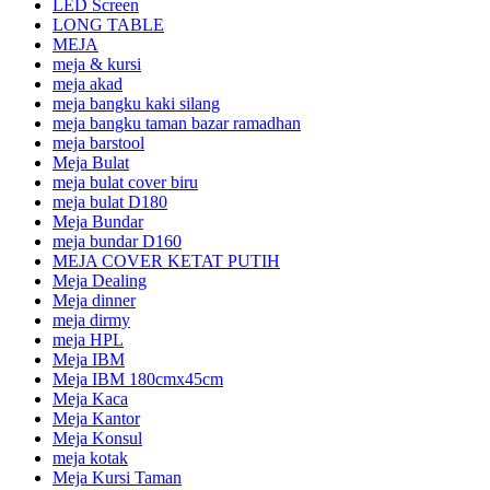
LED Screen
LONG TABLE
MEJA
meja & kursi
meja akad
meja bangku kaki silang
meja bangku taman bazar ramadhan
meja barstool
Meja Bulat
meja bulat cover biru
meja bulat D180
Meja Bundar
meja bundar D160
MEJA COVER KETAT PUTIH
Meja Dealing
Meja dinner
meja dirmy
meja HPL
Meja IBM
Meja IBM 180cmx45cm
Meja Kaca
Meja Kantor
Meja Konsul
meja kotak
Meja Kursi Taman