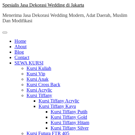
Skip
Spesialis Jasa Dekorasi Wedding di Jakarta
to
Menerima Jasa Dekorasi Wedding Modern, Adat Daerah, Muslim
content
Dan Modifikasi
Home
About
Blog
Contact
SEWA KURSI
Kursi Kuliah
Kursi Vip
Kursi Anak
Kursi Cross Back
Kursi Acrylic
Kursi Tiffany
Kursi Tiffany Acrylic
Kursi Tiffany Kayu
Kursi Tiffany Putih
Kursi Tiffany Gold
Kursi Tiffany Hitam
Kursi Tiffany Silver
Kursi Futura FTR 405