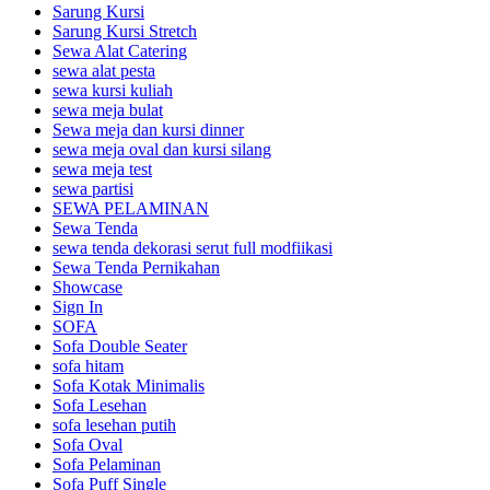
Sarung Kursi
Sarung Kursi Stretch
Sewa Alat Catering
sewa alat pesta
sewa kursi kuliah
sewa meja bulat
Sewa meja dan kursi dinner
sewa meja oval dan kursi silang
sewa meja test
sewa partisi
SEWA PELAMINAN
Sewa Tenda
sewa tenda dekorasi serut full modfiikasi
Sewa Tenda Pernikahan
Showcase
Sign In
SOFA
Sofa Double Seater
sofa hitam
Sofa Kotak Minimalis
Sofa Lesehan
sofa lesehan putih
Sofa Oval
Sofa Pelaminan
Sofa Puff Single