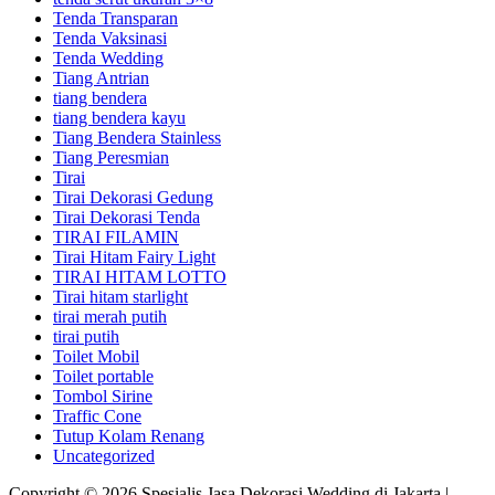
Tenda Transparan
Tenda Vaksinasi
Tenda Wedding
Tiang Antrian
tiang bendera
tiang bendera kayu
Tiang Bendera Stainless
Tiang Peresmian
Tirai
Tirai Dekorasi Gedung
Tirai Dekorasi Tenda
TIRAI FILAMIN
Tirai Hitam Fairy Light
TIRAI HITAM LOTTO
Tirai hitam starlight
tirai merah putih
tirai putih
Toilet Mobil
Toilet portable
Tombol Sirine
Traffic Cone
Tutup Kolam Renang
Uncategorized
Copyright © 2026 Spesialis Jasa Dekorasi Wedding di Jakarta |