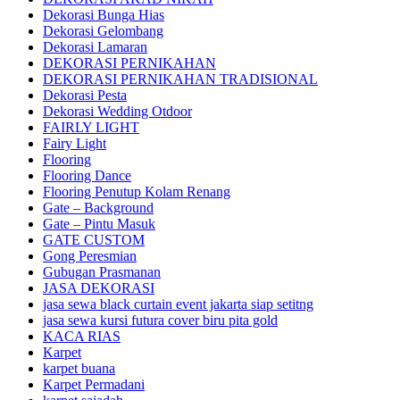
Dekorasi Bunga Hias
Dekorasi Gelombang
Dekorasi Lamaran
DEKORASI PERNIKAHAN
DEKORASI PERNIKAHAN TRADISIONAL
Dekorasi Pesta
Dekorasi Wedding Otdoor
FAIRLY LIGHT
Fairy Light
Flooring
Flooring Dance
Flooring Penutup Kolam Renang
Gate – Background
Gate – Pintu Masuk
GATE CUSTOM
Gong Peresmian
Gubugan Prasmanan
JASA DEKORASI
jasa sewa black curtain event jakarta siap setitng
jasa sewa kursi futura cover biru pita gold
KACA RIAS
Karpet
karpet buana
Karpet Permadani