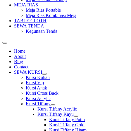
MEJA RIAS
Meja Rias Portable
Meja Rias Kombinasi Meja
TABLE CLOTH
SEWA TENDA
Kegunaan Tenda
Home
About
Blog
Contact
SEWA KURSI
Show
Kursi Kuliah
sub
Kursi Vip
menu
Kursi Anak
Kursi Cross Back
Kursi Acrylic
Kursi Tiffany
Show
Kursi Tiffany Acrylic
sub
Kursi Tiffany Kayu
menu
Show
Kursi Tiffany Putih
sub
Kursi Tiffany Gold
menu
Kursi Tiffany Hitam