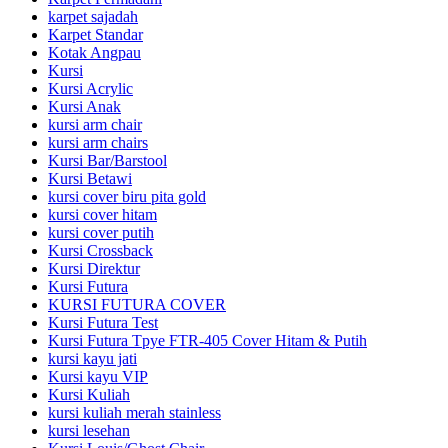
karpet sajadah
Karpet Standar
Kotak Angpau
Kursi
Kursi Acrylic
Kursi Anak
kursi arm chair
kursi arm chairs
Kursi Bar/Barstool
Kursi Betawi
kursi cover biru pita gold
kursi cover hitam
kursi cover putih
Kursi Crossback
Kursi Direktur
Kursi Futura
KURSI FUTURA COVER
Kursi Futura Test
Kursi Futura Tpye FTR-405 Cover Hitam & Putih
kursi kayu jati
Kursi kayu VIP
Kursi Kuliah
kursi kuliah merah stainless
kursi lesehan