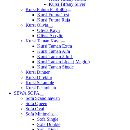
Kursi Tiffany Silver
Kursi Futura FTR 405
Show
Kursi Futura Test
sub
Kursi Futura Raja
menu
Kursi Olivia
Show
Olivia Kayu
sub
Olivia Acrylic
menu
Kursi Taman Kayu
Show
Kursi Taman Extra
sub
Kursi Taman Alfa
menu
Kursi Taman 2 In 1
Kursi Taman Lipat ( Magic )
Kursi Taman Single
Kursi Dinner
Kursi Direktur
Kursi Scramble
Kursi Pelaminan
SEWA SOFA
Show
Sofa Scandinavian
sub
Sofa Queen
menu
Sofa Oval
Sofa Minimalis
Show
Sofa Single
sub
Sofa Double
menu
Sofa Triple