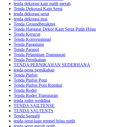
tenda dekorasi kain putih merah
Tenda Dekorasi Kain Serut
tenda dekorasi serut
tenda dekorasi tirai
Tenda Groundbreaking
Tenda Hanggar Dekor Kain Serut Putih Hijau
Tenda Kerucut
Tenda Konvensional
Tenda Panggung
Tenda Parasol
Tenda Pelaminan Transparan
Tenda Pernikahan
TENDA PERNIKAHAN SEDERHANA
tenda pesta pernikahan
Tenda Plafon
Tenda Plafon Poni
Tenda Plafon Poni Rumbai
Tenda Roder
Tenda Roder Transparan
tenda roder wedding
TENDA SAILTENSE
TENDA SALTENTS
Tenda Sarnafil
tenda serut kain rempel hijau putih
tenda serut merah putih