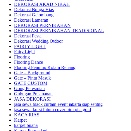
DEKORASI AKAD NIKAH
Dekorasi Bunga Hias
Dekorasi Gelombang
Dekorasi Lamaran
DEKORASI PERNIKAHAN
DEKORASI PERNIKAHAN TRADISIONAL
Dekorasi Pesta
Dekorasi Wedding Otdoor
FAIRLY LIGHT
Fairy Light
Flooring
Flooring Dance
Flooring Penutup Kolam Renang
Gate – Background
Gate – Pintu Masuk
GATE CUSTOM
Gong Peresmian
Gubugan Prasmanan
JASA DEKORASI
jasa sewa black curtain event jakarta siap setitng
jasa sewa kursi futura cover biru pita gold
KACA RIAS
Karpet
karpet buana
Karpet Permadani