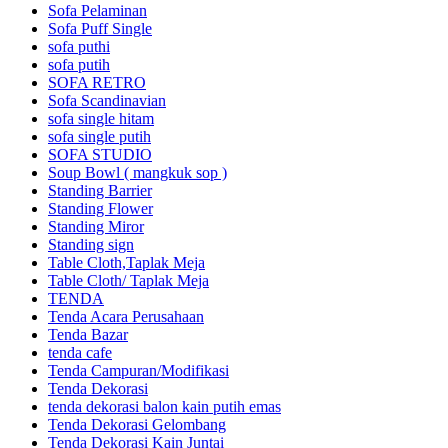
Sofa Pelaminan
Sofa Puff Single
sofa puthi
sofa putih
SOFA RETRO
Sofa Scandinavian
sofa single hitam
sofa single putih
SOFA STUDIO
Soup Bowl ( mangkuk sop )
Standing Barrier
Standing Flower
Standing Miror
Standing sign
Table Cloth,Taplak Meja
Table Cloth/ Taplak Meja
TENDA
Tenda Acara Perusahaan
Tenda Bazar
tenda cafe
Tenda Campuran/Modifikasi
Tenda Dekorasi
tenda dekorasi balon kain putih emas
Tenda Dekorasi Gelombang
Tenda Dekorasi Kain Juntai