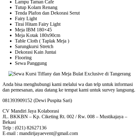
Lampu Taman Cafe
Tutup Kolam Renang
Tenda Plafon dan Dekorasi Serut
Fairy Light
Tirai Hitam Fairy Light
Meja IBM 180×45
Meja Kotak 180x90cm
Table Cloth ( Taplak Meja )
Sarungkursi Stretch
Dekorasi Kain Juntai
Flooring
Sewa Panggung
Anda bisa menghubungi kami melalui wa dan telp untuk informasi
dan pemesanan, atau datang ke tempat kami untuk survey langsung.
081393909152 (Dewi Puspita Sari)
CV Mandiri Jaya Kolaborasi
JL. BKKBN – Kp. Ciketing Rt. 002 / Rw. 008 – Mustikajaya –
Bekasi
Telp : (021) 82627136
E-mail : mandirijayaevent@gmail.com