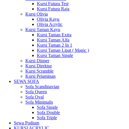
Kursi Futura Test
Kursi Futura Raja
Kursi Olivia
Olivia Kayu
Olivia Acrylic
Kursi Taman Kayu
Kursi Taman Extra
Kursi Taman Alfa
Kursi Taman 2 In 1
Kursi Taman Lipat ( Magic )
Kursi Taman Single
Kursi Dinner
Kursi Direktur
Kursi Scramble
Kursi Pelaminan
SEWA SOFA
Sofa Scandinavian
Sofa Queen
Sofa Oval
Sofa Minimalis
Sofa Single
Sofa Double
Sofa Triple
Sewa Podium
KURSI ACRYLIC