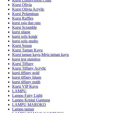
Kursi Louis/Ghost Chair
Kursi Olivia
Kursi Olivia Acrylic
Kursi Pelaminan
Kursi Raffles
kursi raja dan ratu
Kursi Scramble
kursi silang
kursi sofa kotak
kursi sofa studio
Kursi Susun
Kursi Taman Kayu
Kursi taman kayu,Meja taman kayu
kursi test stainless
Kursi Tiffany
Kursi Tiffany Acrylic
kursi tiffany gold
kursi tiffany hitam
kursi tiffany putih
Kursi VIP Kayu
LAMPU
Lampu Fairy Light
Lampu Kristal Gantung
LAMPU MAROKO
Lampu taman