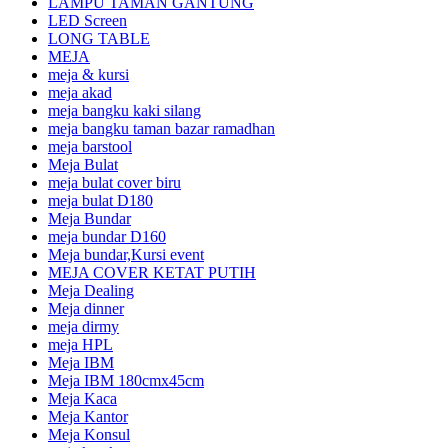
LAMPU TAMAN GANTUNG
LED Screen
LONG TABLE
MEJA
meja & kursi
meja akad
meja bangku kaki silang
meja bangku taman bazar ramadhan
meja barstool
Meja Bulat
meja bulat cover biru
meja bulat D180
Meja Bundar
meja bundar D160
Meja bundar,Kursi event
MEJA COVER KETAT PUTIH
Meja Dealing
Meja dinner
meja dirmy
meja HPL
Meja IBM
Meja IBM 180cmx45cm
Meja Kaca
Meja Kantor
Meja Konsul