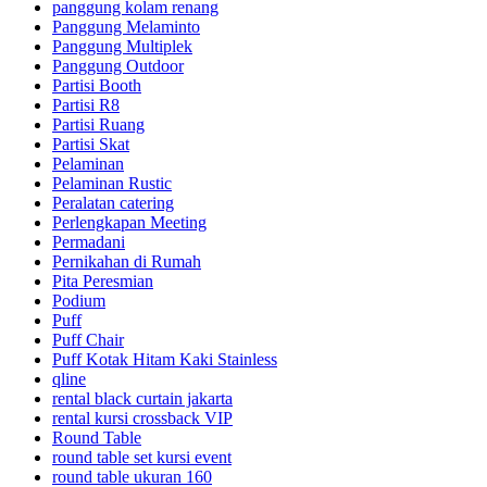
panggung kolam renang
Panggung Melaminto
Panggung Multiplek
Panggung Outdoor
Partisi Booth
Partisi R8
Partisi Ruang
Partisi Skat
Pelaminan
Pelaminan Rustic
Peralatan catering
Perlengkapan Meeting
Permadani
Pernikahan di Rumah
Pita Peresmian
Podium
Puff
Puff Chair
Puff Kotak Hitam Kaki Stainless
qline
rental black curtain jakarta
rental kursi crossback VIP
Round Table
round table set kursi event
round table ukuran 160