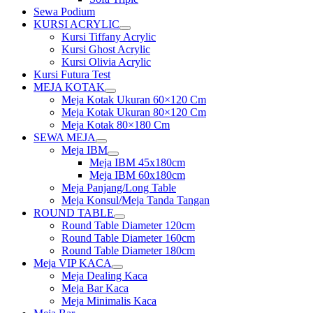
Sewa Podium
KURSI ACRYLIC
Show
Kursi Tiffany Acrylic
sub
Kursi Ghost Acrylic
menu
Kursi Olivia Acrylic
Kursi Futura Test
MEJA KOTAK
Show
Meja Kotak Ukuran 60×120 Cm
sub
Meja Kotak Ukuran 80×120 Cm
menu
Meja Kotak 80×180 Cm
SEWA MEJA
Show
Meja IBM
sub
Show
Meja IBM 45x180cm
menu
sub
Meja IBM 60x180cm
menu
Meja Panjang/Long Table
Meja Konsul/Meja Tanda Tangan
ROUND TABLE
Show
Round Table Diameter 120cm
sub
Round Table Diameter 160cm
menu
Round Table Diameter 180cm
Meja VIP KACA
Show
Meja Dealing Kaca
sub
Meja Bar Kaca
menu
Meja Minimalis Kaca