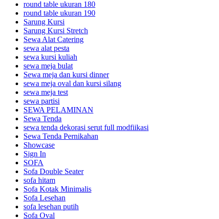
round table ukuran 180
round table ukuran 190
Sarung Kursi
Sarung Kursi Stretch
Sewa Alat Catering
sewa alat pesta
sewa kursi kuliah
sewa meja bulat
Sewa meja dan kursi dinner
sewa meja oval dan kursi silang
sewa meja test
sewa partisi
SEWA PELAMINAN
Sewa Tenda
sewa tenda dekorasi serut full modfiikasi
Sewa Tenda Pernikahan
Showcase
Sign In
SOFA
Sofa Double Seater
sofa hitam
Sofa Kotak Minimalis
Sofa Lesehan
sofa lesehan putih
Sofa Oval