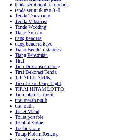
tenda serut putih biru muda
tenda serut ukuran 3×8
Tenda Transparan
Tenda Vaksinasi
Tenda Wedding
Tiang Antrian
tiang bendera
tiang bendera kayu
Tiang Bendera Stainless
Tiang Peresmian
Tirai
Tirai Dekorasi Gedung
Tirai Dekorasi Tenda
TIRAI FILAMIN
Tirai Hitam Fairy Light
TIRAI HITAM LOTTO
Tirai hitam starlight
tirai merah putih
tirai putih
Toilet Mobil
Toilet portable
Tombol Sirine
Traffic Cone
Tutup Kolam Renang
Uncategorized