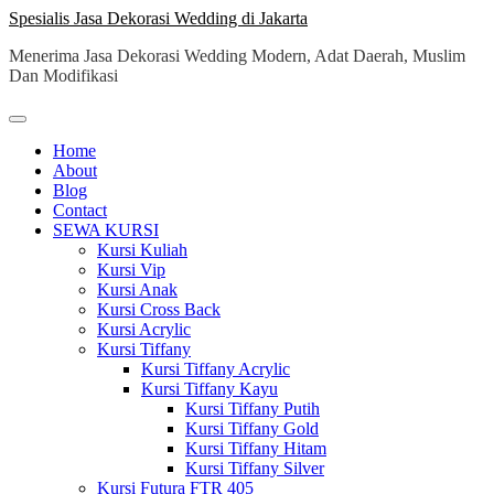
Skip
Spesialis Jasa Dekorasi Wedding di Jakarta
to
Menerima Jasa Dekorasi Wedding Modern, Adat Daerah, Muslim
content
Dan Modifikasi
Home
About
Blog
Contact
SEWA KURSI
Kursi Kuliah
Kursi Vip
Kursi Anak
Kursi Cross Back
Kursi Acrylic
Kursi Tiffany
Kursi Tiffany Acrylic
Kursi Tiffany Kayu
Kursi Tiffany Putih
Kursi Tiffany Gold
Kursi Tiffany Hitam
Kursi Tiffany Silver
Kursi Futura FTR 405