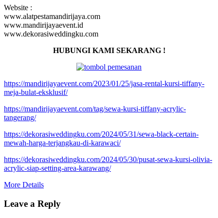
Website :
www.alatpestamandirijaya.com
www.mandirijayaevent.id
www.dekorasiweddingku.com
HUBUNGI KAMI SEKARANG !
https://mandirijayaevent.com/2023/01/25/jasa-rental-kursi-tiffany-
meja-bulat-eksklusif/
https://mandirijayaevent.com/tag/sewa-kursi-tiffany-acrylic-
tangerang/
https://dekorasiweddingku.com/2024/05/31/sewa-black-certain-
mewah-harga-terjangkau-di-karawaci/
https://dekorasiweddingku.com/2024/05/30/pusat-sewa-kursi-olivia-
acrylic-siap-setting-area-karawang/
More Details
Leave a Reply