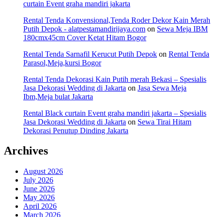
curtain Event graha mandiri jakarta
Rental Tenda Konvensional,Tenda Roder Dekor Kain Merah
Putih Depok - alatpestamandirijaya.com
on
Sewa Meja IBM
180cmx45cm Cover Ketat Hitam Bogor
Rental Tenda Sarnafil Kerucut Putih Depok
on
Rental Tenda
Parasol,Meja,kursi Bogor
Rental Tenda Dekorasi Kain Putih merah Bekasi – Spesialis
Jasa Dekorasi Wedding di Jakarta
on
Jasa Sewa Meja
Ibm,Meja bulat Jakarta
Rental Black curtain Event graha mandiri jakarta – Spesialis
Jasa Dekorasi Wedding di Jakarta
on
Sewa Tirai Hitam
Dekorasi Penutup Dinding Jakarta
Archives
August 2026
July 2026
June 2026
May 2026
April 2026
March 2026