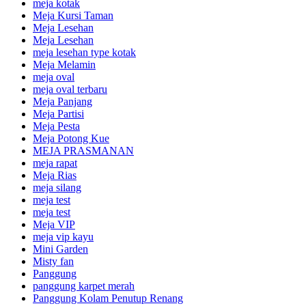
meja kotak
Meja Kursi Taman
Meja Lesehan
Meja Lesehan
meja lesehan type kotak
Meja Melamin
meja oval
meja oval terbaru
Meja Panjang
Meja Partisi
Meja Pesta
Meja Potong Kue
MEJA PRASMANAN
meja rapat
Meja Rias
meja silang
meja test
meja test
Meja VIP
meja vip kayu
Mini Garden
Misty fan
Panggung
panggung karpet merah
Panggung Kolam Penutup Renang