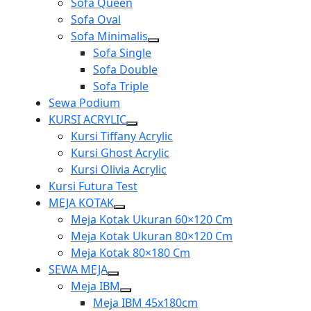
Sofa Queen
menu
Sofa Oval
Sofa Minimalis
Show
Sofa Single
sub
Sofa Double
menu
Sofa Triple
Sewa Podium
KURSI ACRYLIC
Show
Kursi Tiffany Acrylic
sub
Kursi Ghost Acrylic
menu
Kursi Olivia Acrylic
Kursi Futura Test
MEJA KOTAK
Show
Meja Kotak Ukuran 60×120 Cm
sub
Meja Kotak Ukuran 80×120 Cm
menu
Meja Kotak 80×180 Cm
SEWA MEJA
Show
Meja IBM
sub
Show
Meja IBM 45x180cm