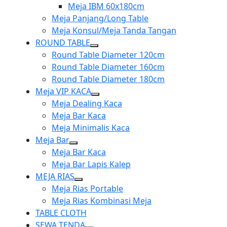
menu
sub
Meja IBM 60x180cm
menu
Meja Panjang/Long Table
Meja Konsul/Meja Tanda Tangan
ROUND TABLE
Show
Round Table Diameter 120cm
sub
Round Table Diameter 160cm
menu
Round Table Diameter 180cm
Meja VIP KACA
Show
Meja Dealing Kaca
sub
Meja Bar Kaca
menu
Meja Minimalis Kaca
Meja Bar
Show
Meja Bar Kaca
sub
Meja Bar Lapis Kalep
menu
MEJA RIAS
Show
Meja Rias Portable
sub
Meja Rias Kombinasi Meja
menu
TABLE CLOTH
SEWA TENDA