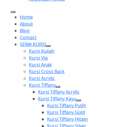
Home
About
Blog
Contact
SEWA KURSI
Show
Kursi Kuliah
sub
Kursi Vip
menu
Kursi Anak
Kursi Cross Back
Kursi Acrylic
Kursi Tiffany
Show
Kursi Tiffany Acrylic
sub
Kursi Tiffany Kayu
menu
Show
Kursi Tiffany Putih
sub
Kursi Tiffany Gold
menu
Kursi Tiffany Hitam
Kursi Tiffany Silver