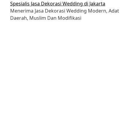
Skip
Spesialis Jasa Dekorasi Wedding di Jakarta
to
Menerima Jasa Dekorasi Wedding Modern, Adat
content
Daerah, Muslim Dan Modifikasi