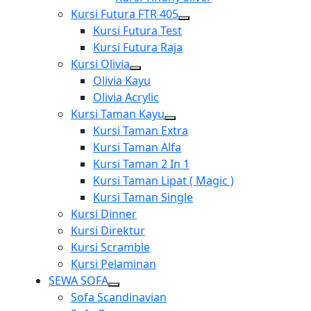
Kursi Futura FTR 405
Show
Kursi Futura Test
sub
Kursi Futura Raja
menu
Kursi Olivia
Show
Olivia Kayu
sub
Olivia Acrylic
menu
Kursi Taman Kayu
Show
Kursi Taman Extra
sub
Kursi Taman Alfa
menu
Kursi Taman 2 In 1
Kursi Taman Lipat ( Magic )
Kursi Taman Single
Kursi Dinner
Kursi Direktur
Kursi Scramble
Kursi Pelaminan
SEWA SOFA
Show
Sofa Scandinavian
sub