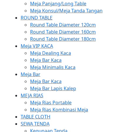
Meja Panjang/Long Table
Meja Konsul/Meja Tanda Tangan
ROUND TABLE
Round Table Diameter 120cm
Round Table Diameter 160cm
Round Table Diameter 180cm
Meja VIP KACA
Meja Dealing Kaca
Meja Bar Kaca
Meja Minimalis Kaca
Meja Bar
Meja Bar Kaca
Meja Bar Lapis Kalep
MEJA RIAS
Meja Rias Portable
Meja Rias Kombinasi Meja
TABLE CLOTH
SEWA TENDA
Kegunaan Tenda