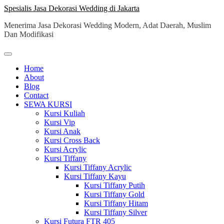
Skip
Spesialis Jasa Dekorasi Wedding di Jakarta
to
Menerima Jasa Dekorasi Wedding Modern, Adat Daerah, Muslim
content
Dan Modifikasi
Home
About
Blog
Contact
SEWA KURSI
Kursi Kuliah
Kursi Vip
Kursi Anak
Kursi Cross Back
Kursi Acrylic
Kursi Tiffany
Kursi Tiffany Acrylic
Kursi Tiffany Kayu
Kursi Tiffany Putih
Kursi Tiffany Gold
Kursi Tiffany Hitam
Kursi Tiffany Silver
Kursi Futura FTR 405