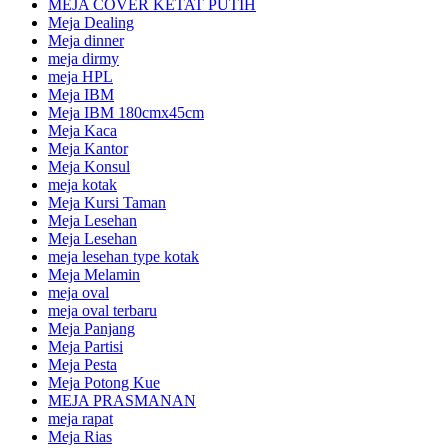
MEJA COVER KETAT PUTIH
Meja Dealing
Meja dinner
meja dirmy
meja HPL
Meja IBM
Meja IBM 180cmx45cm
Meja Kaca
Meja Kantor
Meja Konsul
meja kotak
Meja Kursi Taman
Meja Lesehan
Meja Lesehan
meja lesehan type kotak
Meja Melamin
meja oval
meja oval terbaru
Meja Panjang
Meja Partisi
Meja Pesta
Meja Potong Kue
MEJA PRASMANAN
meja rapat
Meja Rias