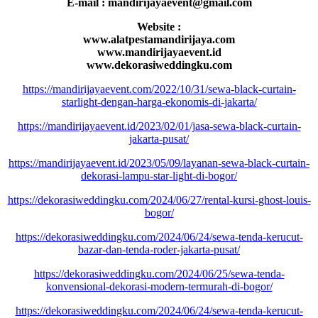
E-mail : mandirijayaevent@gmail.com
Website :
www.alatpestamandirijaya.com
www.mandirijayaevent.id
www.dekorasiweddingku.com
https://mandirijayaevent.com/2022/10/31/sewa-black-curtain-
starlight-dengan-harga-ekonomis-di-jakarta/
https://mandirijayaevent.id/2023/02/01/jasa-sewa-black-curtain-
jakarta-pusat/
https://mandirijayaevent.id/2023/05/09/layanan-sewa-black-curtain-
dekorasi-lampu-star-light-di-bogor/
https://dekorasiweddingku.com/2024/06/27/rental-kursi-ghost-louis-
bogor/
https://dekorasiweddingku.com/2024/06/24/sewa-tenda-kerucut-
bazar-dan-tenda-roder-jakarta-pusat/
https://dekorasiweddingku.com/2024/06/25/sewa-tenda-
konvensional-dekorasi-modern-termurah-di-bogor/
https://dekorasiweddingku.com/2024/06/24/sewa-tenda-kerucut-