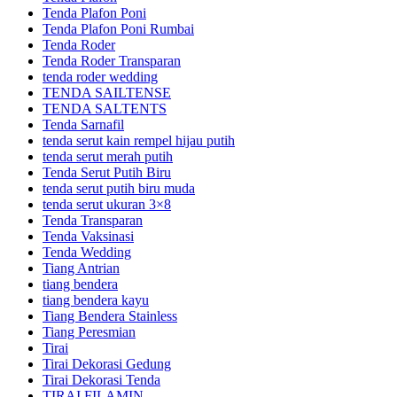
Tenda Plafon Poni
Tenda Plafon Poni Rumbai
Tenda Roder
Tenda Roder Transparan
tenda roder wedding
TENDA SAILTENSE
TENDA SALTENTS
Tenda Sarnafil
tenda serut kain rempel hijau putih
tenda serut merah putih
Tenda Serut Putih Biru
tenda serut putih biru muda
tenda serut ukuran 3×8
Tenda Transparan
Tenda Vaksinasi
Tenda Wedding
Tiang Antrian
tiang bendera
tiang bendera kayu
Tiang Bendera Stainless
Tiang Peresmian
Tirai
Tirai Dekorasi Gedung
Tirai Dekorasi Tenda
TIRAI FILAMIN