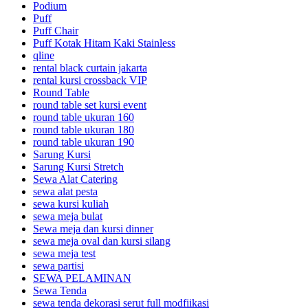
Podium
Puff
Puff Chair
Puff Kotak Hitam Kaki Stainless
qline
rental black curtain jakarta
rental kursi crossback VIP
Round Table
round table set kursi event
round table ukuran 160
round table ukuran 180
round table ukuran 190
Sarung Kursi
Sarung Kursi Stretch
Sewa Alat Catering
sewa alat pesta
sewa kursi kuliah
sewa meja bulat
Sewa meja dan kursi dinner
sewa meja oval dan kursi silang
sewa meja test
sewa partisi
SEWA PELAMINAN
Sewa Tenda
sewa tenda dekorasi serut full modfiikasi