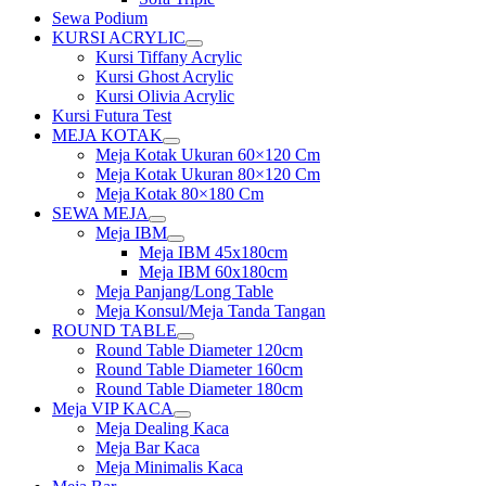
Sewa Podium
KURSI ACRYLIC
Show
Kursi Tiffany Acrylic
sub
Kursi Ghost Acrylic
menu
Kursi Olivia Acrylic
Kursi Futura Test
MEJA KOTAK
Show
Meja Kotak Ukuran 60×120 Cm
sub
Meja Kotak Ukuran 80×120 Cm
menu
Meja Kotak 80×180 Cm
SEWA MEJA
Show
Meja IBM
sub
Show
Meja IBM 45x180cm
menu
sub
Meja IBM 60x180cm
menu
Meja Panjang/Long Table
Meja Konsul/Meja Tanda Tangan
ROUND TABLE
Show
Round Table Diameter 120cm
sub
Round Table Diameter 160cm
menu
Round Table Diameter 180cm
Meja VIP KACA
Show
Meja Dealing Kaca
sub
Meja Bar Kaca
menu
Meja Minimalis Kaca