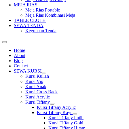
MEJA RIAS
Meja Rias Portable
Meja Rias Kombinasi Meja
TABLE CLOTH
SEWA TENDA
Kegunaan Tenda
Home
About
Blog
Contact
SEWA KURSI
Show
Kursi Kuliah
sub
Kursi Vip
menu
Kursi Anak
Kursi Cross Back
Kursi Acrylic
Kursi Tiffany
Show
Kursi Tiffany Acrylic
sub
Kursi Tiffany Kayu
menu
Show
Kursi Tiffany Putih
sub
Kursi Tiffany Gold
menu
Kursi Tiffany Hitam