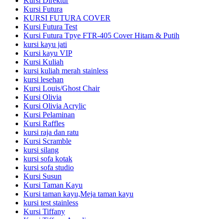
Kursi Direktur
Kursi Futura
KURSI FUTURA COVER
Kursi Futura Test
Kursi Futura Tpye FTR-405 Cover Hitam & Putih
kursi kayu jati
Kursi kayu VIP
Kursi Kuliah
kursi kuliah merah stainless
kursi lesehan
Kursi Louis/Ghost Chair
Kursi Olivia
Kursi Olivia Acrylic
Kursi Pelaminan
Kursi Raffles
kursi raja dan ratu
Kursi Scramble
kursi silang
kursi sofa kotak
kursi sofa studio
Kursi Susun
Kursi Taman Kayu
Kursi taman kayu,Meja taman kayu
kursi test stainless
Kursi Tiffany