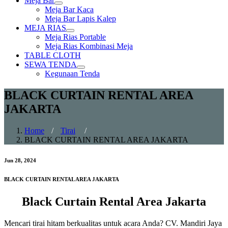
Meja Bar
Show
Meja Bar Kaca
sub
Meja Bar Lapis Kalep
menu
MEJA RIAS
Show
Meja Rias Portable
sub
Meja Rias Kombinasi Meja
menu
TABLE CLOTH
SEWA TENDA
Show
Kegunaan Tenda
sub
menu
BLACK CURTAIN RENTAL AREA
JAKARTA
Home
/
Tirai
/
BLACK CURTAIN RENTAL AREA JAKARTA
Jun 28, 2024
BLACK CURTAIN RENTAL AREA JAKARTA
Black Curtain Rental Area Jakarta
Mencari tirai hitam berkualitas untuk acara Anda? CV. Mandiri Jaya