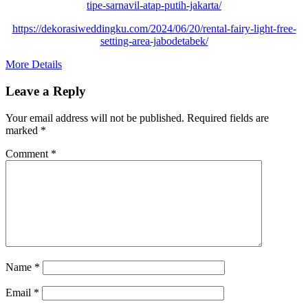
tipe-sarnavil-atap-putih-jakarta/
https://dekorasiweddingku.com/2024/06/20/rental-fairy-light-free-
setting-area-jabodetabek/
More Details
Leave a Reply
Your email address will not be published.
Required fields are
marked
*
Comment
*
Name
*
Email
*