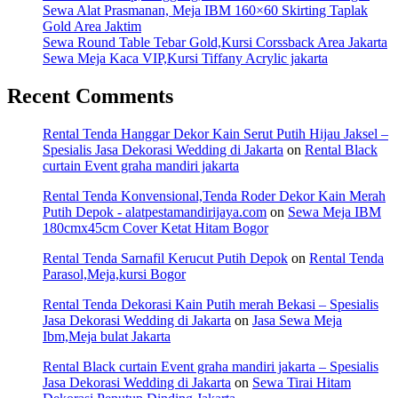
Sewa Alat Prasmanan, Meja IBM 160×60 Skirting Taplak
Gold Area Jaktim
Sewa Round Table Tebar Gold,Kursi Corssback Area Jakarta
Sewa Meja Kaca VIP,Kursi Tiffany Acrylic jakarta
Recent Comments
Rental Tenda Hanggar Dekor Kain Serut Putih Hijau Jaksel –
Spesialis Jasa Dekorasi Wedding di Jakarta
on
Rental Black
curtain Event graha mandiri jakarta
Rental Tenda Konvensional,Tenda Roder Dekor Kain Merah
Putih Depok - alatpestamandirijaya.com
on
Sewa Meja IBM
180cmx45cm Cover Ketat Hitam Bogor
Rental Tenda Sarnafil Kerucut Putih Depok
on
Rental Tenda
Parasol,Meja,kursi Bogor
Rental Tenda Dekorasi Kain Putih merah Bekasi – Spesialis
Jasa Dekorasi Wedding di Jakarta
on
Jasa Sewa Meja
Ibm,Meja bulat Jakarta
Rental Black curtain Event graha mandiri jakarta – Spesialis
Jasa Dekorasi Wedding di Jakarta
on
Sewa Tirai Hitam