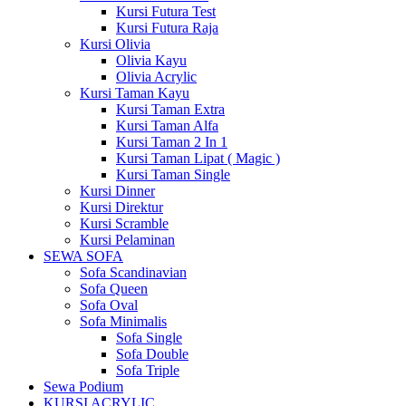
Kursi Futura Test
Kursi Futura Raja
Kursi Olivia
Olivia Kayu
Olivia Acrylic
Kursi Taman Kayu
Kursi Taman Extra
Kursi Taman Alfa
Kursi Taman 2 In 1
Kursi Taman Lipat ( Magic )
Kursi Taman Single
Kursi Dinner
Kursi Direktur
Kursi Scramble
Kursi Pelaminan
SEWA SOFA
Sofa Scandinavian
Sofa Queen
Sofa Oval
Sofa Minimalis
Sofa Single
Sofa Double
Sofa Triple
Sewa Podium
KURSI ACRYLIC