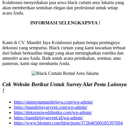
Kolaborasi menyediakan jasa sewa black curtain area Jakarta yang
akan memberikan sentuhan elegan dan profesional untuk setiap
acara Anda.
INFORMASI SELENGKAPNYA !
Kami di CV. Mandiri Jaya Kolaborasi paham betapa pentingnya
dekorasi yang sempurna. Black curtain yang kami tawarkan terbuat
dari bahan berkualitas tinggi yang akan meningkatkan estetika dan
atmosfer acara Anda. Baik untuk acara pernikahan, seminar, atau
pameran, kami siap membantu Anda.
Cek Website Berikut Untuk Survey Alat Pesta Lainnya
!
https://alatpestamandirijaya.com/wp-admin/
https://mandirijayaevent.com/wp-admin/
https://dekorasiweddingku.com/wp-admin/
https://mandirijayaevent.id/wp-admin/
https://www.blogger.com/blog/posts/372646500185397694