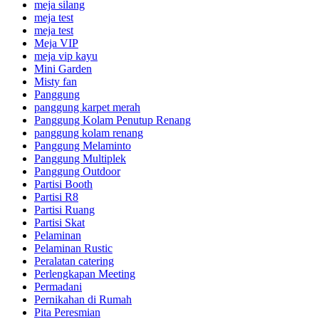
meja silang
meja test
meja test
Meja VIP
meja vip kayu
Mini Garden
Misty fan
Panggung
panggung karpet merah
Panggung Kolam Penutup Renang
panggung kolam renang
Panggung Melaminto
Panggung Multiplek
Panggung Outdoor
Partisi Booth
Partisi R8
Partisi Ruang
Partisi Skat
Pelaminan
Pelaminan Rustic
Peralatan catering
Perlengkapan Meeting
Permadani
Pernikahan di Rumah
Pita Peresmian