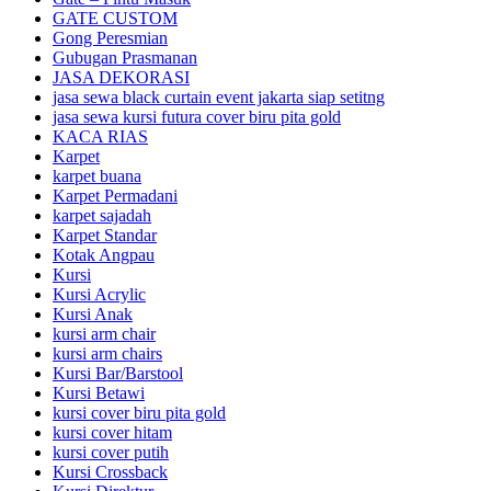
GATE CUSTOM
Gong Peresmian
Gubugan Prasmanan
JASA DEKORASI
jasa sewa black curtain event jakarta siap setitng
jasa sewa kursi futura cover biru pita gold
KACA RIAS
Karpet
karpet buana
Karpet Permadani
karpet sajadah
Karpet Standar
Kotak Angpau
Kursi
Kursi Acrylic
Kursi Anak
kursi arm chair
kursi arm chairs
Kursi Bar/Barstool
Kursi Betawi
kursi cover biru pita gold
kursi cover hitam
kursi cover putih
Kursi Crossback