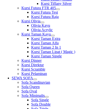
Kursi Tiffany Silver
Kursi Futura FTR 405
Show
Kursi Futura Test
sub
Kursi Futura Raja
menu
Kursi Olivia
Show
Olivia Kayu
sub
Olivia Acrylic
menu
Kursi Taman Kayu
Show
Kursi Taman Extra
sub
Kursi Taman Alfa
menu
Kursi Taman 2 In 1
Kursi Taman Lipat ( Magic )
Kursi Taman Single
Kursi Dinner
Kursi Direktur
Kursi Scramble
Kursi Pelaminan
SEWA SOFA
Show
Sofa Scandinavian
sub
Sofa Queen
menu
Sofa Oval
Sofa Minimalis
Show
Sofa Single
sub
Sofa Double
menu
Sofa Triple