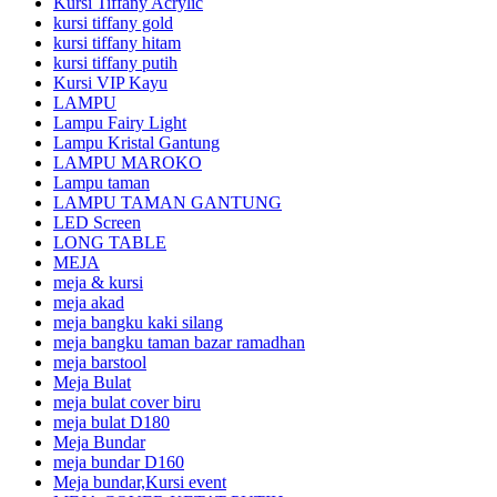
Kursi Tiffany Acrylic
kursi tiffany gold
kursi tiffany hitam
kursi tiffany putih
Kursi VIP Kayu
LAMPU
Lampu Fairy Light
Lampu Kristal Gantung
LAMPU MAROKO
Lampu taman
LAMPU TAMAN GANTUNG
LED Screen
LONG TABLE
MEJA
meja & kursi
meja akad
meja bangku kaki silang
meja bangku taman bazar ramadhan
meja barstool
Meja Bulat
meja bulat cover biru
meja bulat D180
Meja Bundar
meja bundar D160
Meja bundar,Kursi event