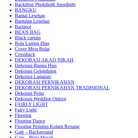
Backdrop Photoboth Sportlight
BANGKU
Bantal Lesehan
Bantalan Lesehan
Barstool
BEAN BAG
Black curtain
Bola Lampu Hias
Cover Meja Bulat
Crossback
DEKORASI AKAD NIKAH
Dekorasi Bunga Hias
Dekorasi Gelombang
Dekorasi Lamaran
DEKORASI PERNIKAHAN
DEKORASI PERNIKAHAN TRADISIONAL
Dekorasi Pesta
Dekorasi Wedding Otdoor
FAIRLY LIGHT
Fairy Light
Flooring
Flooring Dance
Flooring Penutup Kolam Renang
Gate – Background
Gate – Pintu Masuk