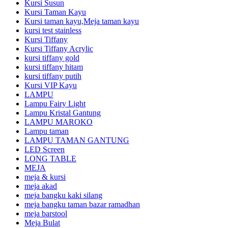
Kursi Susun
Kursi Taman Kayu
Kursi taman kayu,Meja taman kayu
kursi test stainless
Kursi Tiffany
Kursi Tiffany Acrylic
kursi tiffany gold
kursi tiffany hitam
kursi tiffany putih
Kursi VIP Kayu
LAMPU
Lampu Fairy Light
Lampu Kristal Gantung
LAMPU MAROKO
Lampu taman
LAMPU TAMAN GANTUNG
LED Screen
LONG TABLE
MEJA
meja & kursi
meja akad
meja bangku kaki silang
meja bangku taman bazar ramadhan
meja barstool
Meja Bulat