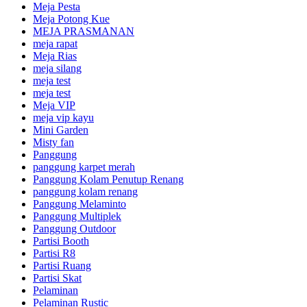
Meja Pesta
Meja Potong Kue
MEJA PRASMANAN
meja rapat
Meja Rias
meja silang
meja test
meja test
Meja VIP
meja vip kayu
Mini Garden
Misty fan
Panggung
panggung karpet merah
Panggung Kolam Penutup Renang
panggung kolam renang
Panggung Melaminto
Panggung Multiplek
Panggung Outdoor
Partisi Booth
Partisi R8
Partisi Ruang
Partisi Skat
Pelaminan
Pelaminan Rustic