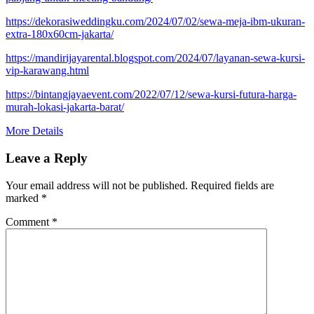
https://dekorasiweddingku.com/2024/07/02/sewa-meja-ibm-ukuran-
extra-180x60cm-jakarta/
https://mandirijayarental.blogspot.com/2024/07/layanan-sewa-kursi-
vip-karawang.html
https://bintangjayaevent.com/2022/07/12/sewa-kursi-futura-harga-
murah-lokasi-jakarta-barat/
More Details
Leave a Reply
Your email address will not be published.
Required fields are
marked
*
Comment
*