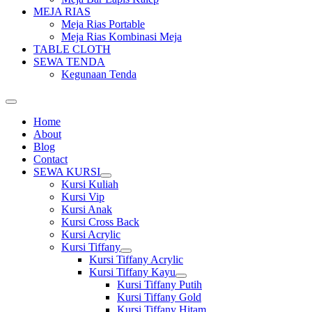
MEJA RIAS
Meja Rias Portable
Meja Rias Kombinasi Meja
TABLE CLOTH
SEWA TENDA
Kegunaan Tenda
Home
About
Blog
Contact
SEWA KURSI
Show
Kursi Kuliah
sub
Kursi Vip
menu
Kursi Anak
Kursi Cross Back
Kursi Acrylic
Kursi Tiffany
Show
Kursi Tiffany Acrylic
sub
Kursi Tiffany Kayu
menu
Show
Kursi Tiffany Putih
sub
Kursi Tiffany Gold
menu
Kursi Tiffany Hitam