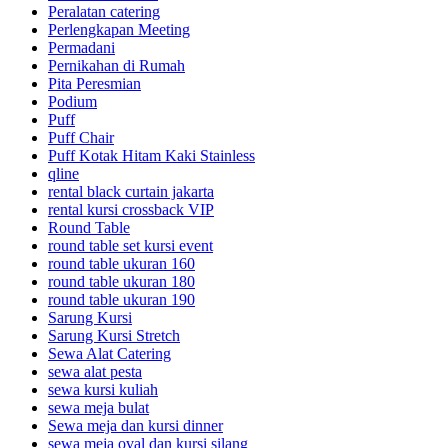
Peralatan catering
Perlengkapan Meeting
Permadani
Pernikahan di Rumah
Pita Peresmian
Podium
Puff
Puff Chair
Puff Kotak Hitam Kaki Stainless
qline
rental black curtain jakarta
rental kursi crossback VIP
Round Table
round table set kursi event
round table ukuran 160
round table ukuran 180
round table ukuran 190
Sarung Kursi
Sarung Kursi Stretch
Sewa Alat Catering
sewa alat pesta
sewa kursi kuliah
sewa meja bulat
Sewa meja dan kursi dinner
sewa meja oval dan kursi silang