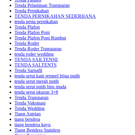
Tenda Pelaminan Transparan
Tenda Pernikahan
TENDA PERNIKAHAN SEDERHANA
tenda pesta pernikahan
Tenda Plafon
Tenda Plafon Poni
Tenda Plafon Poni Rumbai
Tenda Roder
Tenda Roder Transparan
tenda roder wedding
TENDA SAILTENSE
TENDA SALTENTS
Tenda Sarnafil
tenda serut kain rempel hijau putih
tenda serut merah putih
tenda serut putih biru muda
tenda serut ukuran 3×8
Tenda Transparan
Tenda Vaksinasi
Tenda Wedding
Tiang Antrian
tiang bendera
tiang bendera kayu
Tiang Bendera Stainless