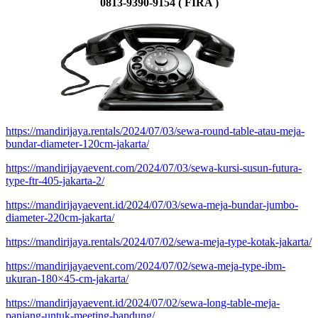
0813-9390-9154 ( FIRA )
https://mandirijaya.rentals/2024/07/03/sewa-round-table-atau-meja-
bundar-diameter-120cm-jakarta/
https://mandirijayaevent.com/2024/07/03/sewa-kursi-susun-futura-
type-ftr-405-jakarta-2/
https://mandirijayaevent.id/2024/07/03/sewa-meja-bundar-jumbo-
diameter-220cm-jakarta/
https://mandirijaya.rentals/2024/07/02/sewa-meja-type-kotak-jakarta/
https://mandirijayaevent.com/2024/07/02/sewa-meja-type-ibm-
ukuran-180×45-cm-jakarta/
https://mandirijayaevent.id/2024/07/02/sewa-long-table-meja-
panjang-untuk-meeting-bandung/