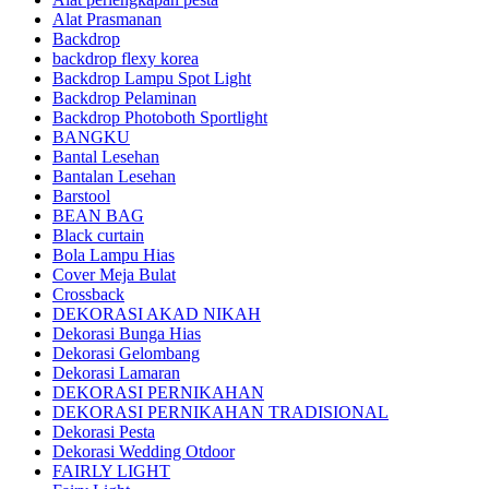
Alat Prasmanan
Backdrop
backdrop flexy korea
Backdrop Lampu Spot Light
Backdrop Pelaminan
Backdrop Photoboth Sportlight
BANGKU
Bantal Lesehan
Bantalan Lesehan
Barstool
BEAN BAG
Black curtain
Bola Lampu Hias
Cover Meja Bulat
Crossback
DEKORASI AKAD NIKAH
Dekorasi Bunga Hias
Dekorasi Gelombang
Dekorasi Lamaran
DEKORASI PERNIKAHAN
DEKORASI PERNIKAHAN TRADISIONAL
Dekorasi Pesta
Dekorasi Wedding Otdoor
FAIRLY LIGHT