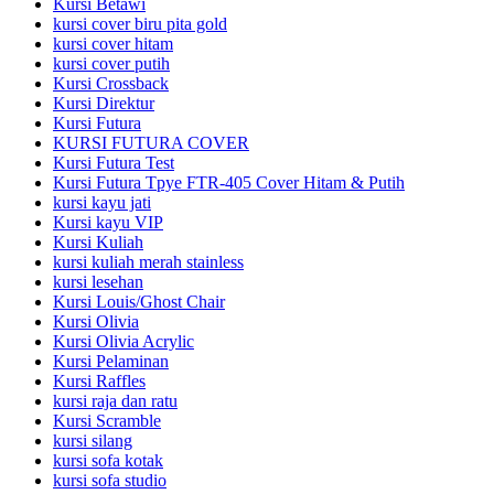
Kursi Betawi
kursi cover biru pita gold
kursi cover hitam
kursi cover putih
Kursi Crossback
Kursi Direktur
Kursi Futura
KURSI FUTURA COVER
Kursi Futura Test
Kursi Futura Tpye FTR-405 Cover Hitam & Putih
kursi kayu jati
Kursi kayu VIP
Kursi Kuliah
kursi kuliah merah stainless
kursi lesehan
Kursi Louis/Ghost Chair
Kursi Olivia
Kursi Olivia Acrylic
Kursi Pelaminan
Kursi Raffles
kursi raja dan ratu
Kursi Scramble
kursi silang
kursi sofa kotak
kursi sofa studio