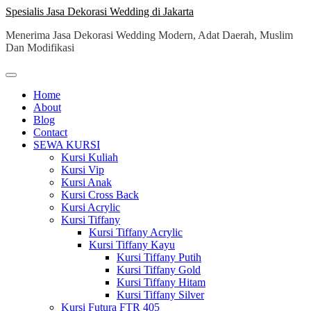
Skip
Spesialis Jasa Dekorasi Wedding di Jakarta
to
Menerima Jasa Dekorasi Wedding Modern, Adat Daerah, Muslim
content
Dan Modifikasi
Home
About
Blog
Contact
SEWA KURSI
Kursi Kuliah
Kursi Vip
Kursi Anak
Kursi Cross Back
Kursi Acrylic
Kursi Tiffany
Kursi Tiffany Acrylic
Kursi Tiffany Kayu
Kursi Tiffany Putih
Kursi Tiffany Gold
Kursi Tiffany Hitam
Kursi Tiffany Silver
Kursi Futura FTR 405