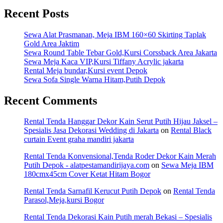
Recent Posts
Sewa Alat Prasmanan, Meja IBM 160×60 Skirting Taplak
Gold Area Jaktim
Sewa Round Table Tebar Gold,Kursi Corssback Area Jakarta
Sewa Meja Kaca VIP,Kursi Tiffany Acrylic jakarta
Rental Meja bundar,Kursi event Depok
Sewa Sofa Single Warna Hitam,Putih Depok
Recent Comments
Rental Tenda Hanggar Dekor Kain Serut Putih Hijau Jaksel –
Spesialis Jasa Dekorasi Wedding di Jakarta
on
Rental Black
curtain Event graha mandiri jakarta
Rental Tenda Konvensional,Tenda Roder Dekor Kain Merah
Putih Depok - alatpestamandirijaya.com
on
Sewa Meja IBM
180cmx45cm Cover Ketat Hitam Bogor
Rental Tenda Sarnafil Kerucut Putih Depok
on
Rental Tenda
Parasol,Meja,kursi Bogor
Rental Tenda Dekorasi Kain Putih merah Bekasi – Spesialis