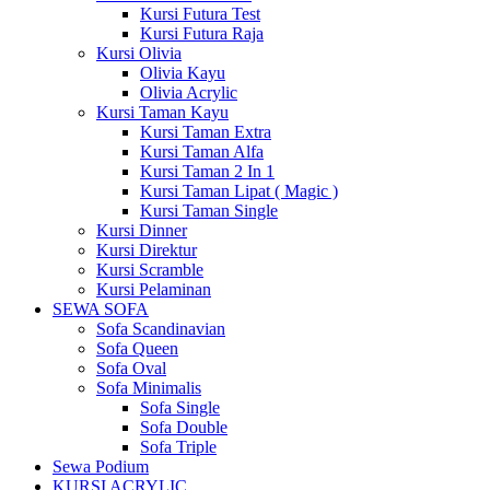
Kursi Futura Test
Kursi Futura Raja
Kursi Olivia
Olivia Kayu
Olivia Acrylic
Kursi Taman Kayu
Kursi Taman Extra
Kursi Taman Alfa
Kursi Taman 2 In 1
Kursi Taman Lipat ( Magic )
Kursi Taman Single
Kursi Dinner
Kursi Direktur
Kursi Scramble
Kursi Pelaminan
SEWA SOFA
Sofa Scandinavian
Sofa Queen
Sofa Oval
Sofa Minimalis
Sofa Single
Sofa Double
Sofa Triple
Sewa Podium
KURSI ACRYLIC