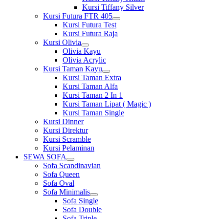
Kursi Tiffany Silver
Kursi Futura FTR 405
Show
Kursi Futura Test
sub
Kursi Futura Raja
menu
Kursi Olivia
Show
Olivia Kayu
sub
Olivia Acrylic
menu
Kursi Taman Kayu
Show
Kursi Taman Extra
sub
Kursi Taman Alfa
menu
Kursi Taman 2 In 1
Kursi Taman Lipat ( Magic )
Kursi Taman Single
Kursi Dinner
Kursi Direktur
Kursi Scramble
Kursi Pelaminan
SEWA SOFA
Show
Sofa Scandinavian
sub
Sofa Queen
menu
Sofa Oval
Sofa Minimalis
Show
Sofa Single
sub
Sofa Double
menu
Sofa Triple