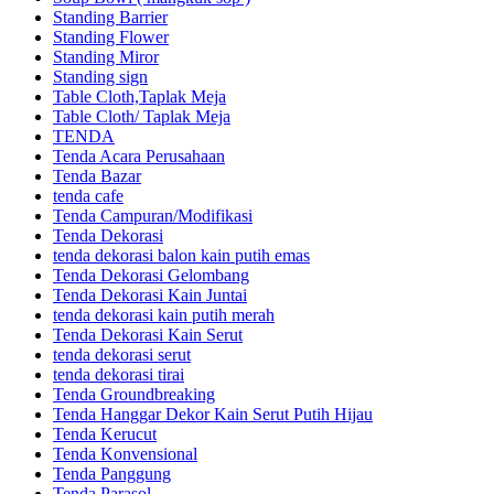
Standing Barrier
Standing Flower
Standing Miror
Standing sign
Table Cloth,Taplak Meja
Table Cloth/ Taplak Meja
TENDA
Tenda Acara Perusahaan
Tenda Bazar
tenda cafe
Tenda Campuran/Modifikasi
Tenda Dekorasi
tenda dekorasi balon kain putih emas
Tenda Dekorasi Gelombang
Tenda Dekorasi Kain Juntai
tenda dekorasi kain putih merah
Tenda Dekorasi Kain Serut
tenda dekorasi serut
tenda dekorasi tirai
Tenda Groundbreaking
Tenda Hanggar Dekor Kain Serut Putih Hijau
Tenda Kerucut
Tenda Konvensional
Tenda Panggung
Tenda Parasol