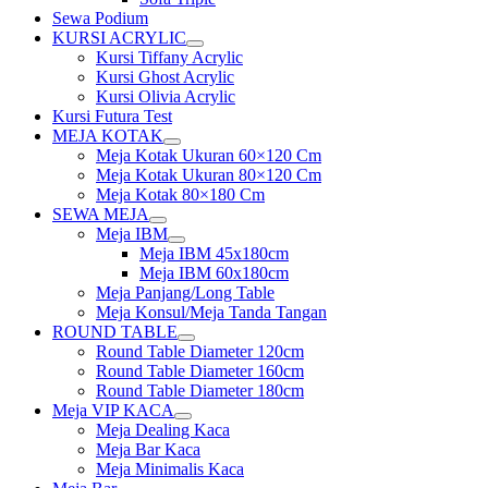
Sewa Podium
KURSI ACRYLIC
Show
Kursi Tiffany Acrylic
sub
Kursi Ghost Acrylic
menu
Kursi Olivia Acrylic
Kursi Futura Test
MEJA KOTAK
Show
Meja Kotak Ukuran 60×120 Cm
sub
Meja Kotak Ukuran 80×120 Cm
menu
Meja Kotak 80×180 Cm
SEWA MEJA
Show
Meja IBM
sub
Show
Meja IBM 45x180cm
menu
sub
Meja IBM 60x180cm
menu
Meja Panjang/Long Table
Meja Konsul/Meja Tanda Tangan
ROUND TABLE
Show
Round Table Diameter 120cm
sub
Round Table Diameter 160cm
menu
Round Table Diameter 180cm
Meja VIP KACA
Show
Meja Dealing Kaca
sub
Meja Bar Kaca
menu
Meja Minimalis Kaca