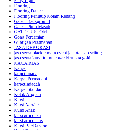
Fairy Light
Flooring
Flooring Dance
Flooring Penutup Kolam Renang
Gate – Background
Gate – Pintu Masuk
GATE CUSTOM
Gong Peresmian
Gubugan Prasmanan
JASA DEKORASI
jasa sewa black curtain event jakarta siap setitng
jasa sewa kursi futura cover biru pita gold
KACA RIAS
Karpet
karpet buana
Karpet Permadani
karpet sajadah
Karpet Standar
Kotak Angpau
Kursi
Kursi Acrylic
Kursi Anak
kursi arm chair
kursi arm chairs
Kursi Bar/Barstool