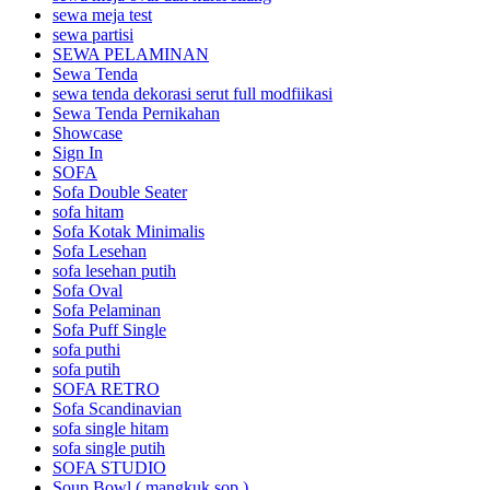
sewa meja test
sewa partisi
SEWA PELAMINAN
Sewa Tenda
sewa tenda dekorasi serut full modfiikasi
Sewa Tenda Pernikahan
Showcase
Sign In
SOFA
Sofa Double Seater
sofa hitam
Sofa Kotak Minimalis
Sofa Lesehan
sofa lesehan putih
Sofa Oval
Sofa Pelaminan
Sofa Puff Single
sofa puthi
sofa putih
SOFA RETRO
Sofa Scandinavian
sofa single hitam
sofa single putih
SOFA STUDIO
Soup Bowl ( mangkuk sop )