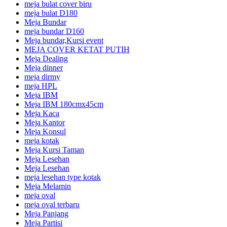
meja bulat cover biru
meja bulat D180
Meja Bundar
meja bundar D160
Meja bundar,Kursi event
MEJA COVER KETAT PUTIH
Meja Dealing
Meja dinner
meja dirmy
meja HPL
Meja IBM
Meja IBM 180cmx45cm
Meja Kaca
Meja Kantor
Meja Konsul
meja kotak
Meja Kursi Taman
Meja Lesehan
Meja Lesehan
meja lesehan type kotak
Meja Melamin
meja oval
meja oval terbaru
Meja Panjang
Meja Partisi