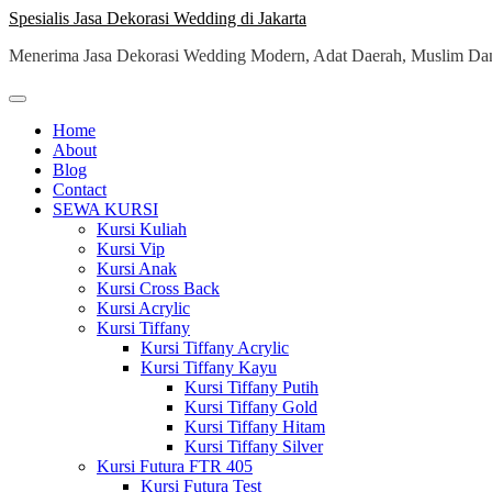
Skip
Spesialis Jasa Dekorasi Wedding di Jakarta
to
Menerima Jasa Dekorasi Wedding Modern, Adat Daerah, Muslim Dan
content
Home
About
Blog
Contact
SEWA KURSI
Kursi Kuliah
Kursi Vip
Kursi Anak
Kursi Cross Back
Kursi Acrylic
Kursi Tiffany
Kursi Tiffany Acrylic
Kursi Tiffany Kayu
Kursi Tiffany Putih
Kursi Tiffany Gold
Kursi Tiffany Hitam
Kursi Tiffany Silver
Kursi Futura FTR 405
Kursi Futura Test