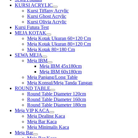
KURSI ACRYLIC
Show
Kursi Tiffany Acrylic
sub
Kursi Ghost Acrylic
menu
Kursi Olivia Acrylic
Kursi Futura Test
MEJA KOTAK
Show
Meja Kotak Ukuran 60×120 Cm
sub
Meja Kotak Ukuran 80×120 Cm
menu
Meja Kotak 80×180 Cm
SEWA MEJA
Show
Meja IBM
sub
Show
Meja IBM 45x180cm
menu
sub
Meja IBM 60x180cm
menu
Meja Panjang/Long Table
Meja Konsul/Meja Tanda Tangan
ROUND TABLE
Show
Round Table Diameter 120cm
sub
Round Table Diameter 160cm
menu
Round Table Diameter 180cm
Meja VIP KACA
Show
Meja Dealing Kaca
sub
Meja Bar Kaca
menu
Meja Minimalis Kaca
Meja Bar
Show