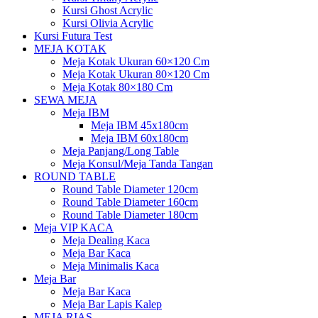
Kursi Ghost Acrylic
Kursi Olivia Acrylic
Kursi Futura Test
MEJA KOTAK
Meja Kotak Ukuran 60×120 Cm
Meja Kotak Ukuran 80×120 Cm
Meja Kotak 80×180 Cm
SEWA MEJA
Meja IBM
Meja IBM 45x180cm
Meja IBM 60x180cm
Meja Panjang/Long Table
Meja Konsul/Meja Tanda Tangan
ROUND TABLE
Round Table Diameter 120cm
Round Table Diameter 160cm
Round Table Diameter 180cm
Meja VIP KACA
Meja Dealing Kaca
Meja Bar Kaca
Meja Minimalis Kaca
Meja Bar
Meja Bar Kaca
Meja Bar Lapis Kalep
MEJA RIAS