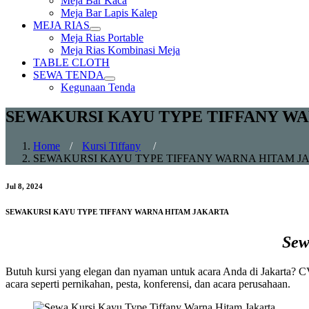
Meja Bar Kaca
sub
Meja Bar Lapis Kalep
menu
MEJA RIAS
Show
Meja Rias Portable
sub
Meja Rias Kombinasi Meja
menu
TABLE CLOTH
SEWA TENDA
Show
Kegunaan Tenda
sub
menu
SEWAKURSI KAYU TYPE TIFFANY W
Home
/
Kursi Tiffany
/
SEWAKURSI KAYU TYPE TIFFANY WARNA HITAM J
Jul 8, 2024
SEWAKURSI KAYU TYPE TIFFANY WARNA HITAM JAKARTA
Sew
Butuh kursi yang elegan dan nyaman untuk acara Anda di Jakarta? C
acara seperti pernikahan, pesta, konferensi, dan acara perusahaan.