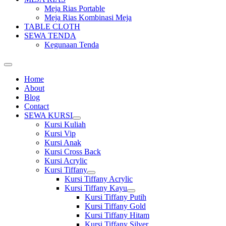
Meja Rias Portable
Meja Rias Kombinasi Meja
TABLE CLOTH
SEWA TENDA
Kegunaan Tenda
Home
About
Blog
Contact
SEWA KURSI
Show
Kursi Kuliah
sub
Kursi Vip
menu
Kursi Anak
Kursi Cross Back
Kursi Acrylic
Kursi Tiffany
Show
Kursi Tiffany Acrylic
sub
Kursi Tiffany Kayu
menu
Show
Kursi Tiffany Putih
sub
Kursi Tiffany Gold
menu
Kursi Tiffany Hitam
Kursi Tiffany Silver