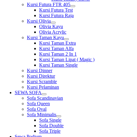
Kursi Futura FTR 405
Show
Kursi Futura Test
sub
Kursi Futura Raja
menu
Kursi Olivia
Show
Olivia Kayu
sub
Olivia Acrylic
menu
Kursi Taman Kayu
Show
Kursi Taman Extra
sub
Kursi Taman Alfa
menu
Kursi Taman 2 In 1
Kursi Taman Lipat ( Magic )
Kursi Taman Single
Kursi Dinner
Kursi Direktur
Kursi Scramble
Kursi Pelaminan
SEWA SOFA
Show
Sofa Scandinavian
sub
Sofa Queen
menu
Sofa Oval
Sofa Minimalis
Show
Sofa Single
sub
Sofa Double
menu
Sofa Triple
Sewa Podium