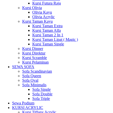
Kursi Futura Raja
Kursi Olivia
Olivia Kayu
Olivia Acrylic
Kursi Taman Kayu
Kursi Taman Extra
Kursi Taman Alfa
Kursi Taman 2 In 1
Kursi Taman Lipat ( Magic )
Kursi Taman Single
Kursi Dinner
Kursi Direktur
Kursi Scramble
Kursi Pelaminan
SEWA SOFA
Sofa Scandinavian
Sofa Queen
Sofa Oval
Sofa Minimalis
Sofa Single
Sofa Double
Sofa Triple
Sewa Podium
KURSI ACRYLIC
Kursi Tiffany Acrylic