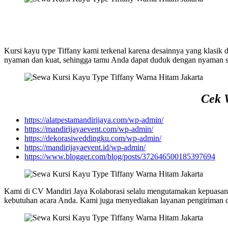
Kursi kayu type Tiffany kami terkenal karena desainnya yang klasik 
nyaman dan kuat, sehingga tamu Anda dapat duduk dengan nyaman s
Cek W
https://alatpestamandirijaya.com/wp-admin/
https://mandirijayaevent.com/wp-admin/
https://dekorasiweddingku.com/wp-admin/
https://mandirijayaevent.id/wp-admin/
https://www.blogger.com/blog/posts/372646500185397694
Kami di CV Mandiri Jaya Kolaborasi selalu mengutamakan kepuasan p
kebutuhan acara Anda. Kami juga menyediakan layanan pengiriman dan