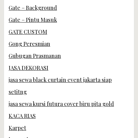
Gate – Background
Gate – Pintu Masuk
GATE CUSTOM
Gong Peresmian
Gubugan Prasmanan
JASA DEKORASI
jasa sewa black curtain event jakarta siap
setitng
jasa sewa kursi futura cover biru pita gold
KACA RIAS
Karpet