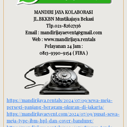
MANDIRI JAYA KOLABORASI
JL.BKKBN Mustikajaya Bekasi
Tlp.021-82627136
Email : mandirijayaevent@gmail.com
Web : www.mandirijaya.rentals
Pelayanan 24 Jam :
0813-9390-9154 ( FIRA )
https://mandirijaya.rentals/2024/07/09/sewa-meja-
persegi-panjang-beragam-ukuran-di-jakarta/
https://mandirijayaevent.com/2024/07/09/pusat-sewa-
meja-type-ibm-hpl-dan-cover-bandung/