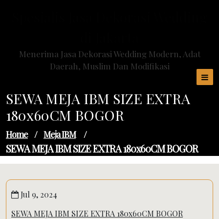
Skip
Spesialis Jasa Dekorasi Wedding
to
content
di Jakarta
Menerima Jasa Dekorasi Wedding Modern, Adat
Daerah, Muslim Dan Modifikasi
SEWA MEJA IBM SIZE EXTRA
180x60CM BOGOR
Home
/
Meja IBM
/
SEWA MEJA IBM SIZE EXTRA 180x60CM BOGOR
Jul 9, 2024
SEWA MEJA IBM SIZE EXTRA 180x60CM BOGOR