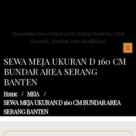
Skip
Spesialis Jasa Dekorasi Wedding
to
content
di Jakarta
Menerima Jasa Dekorasi Wedding Modern, Adat
Daerah, Muslim Dan Modifikasi
SEWA MEJA UKURAN D 160 CM
BUNDAR AREA SERANG
BANTEN
Home
/
MEJA
/
SEWA MEJA UKURAN D 160 CM BUNDAR AREA
SERANG BANTEN