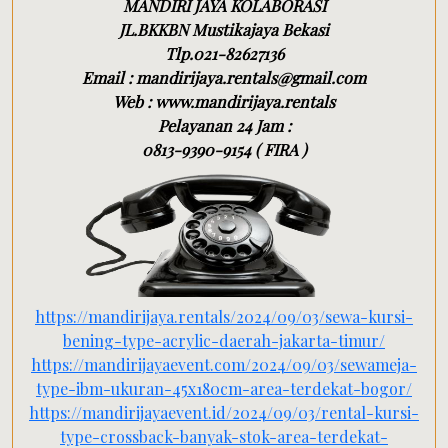
MANDIRI JAYA KOLABORASI
JL.BKKBN Mustikajaya Bekasi
Tlp.021-82627136
Email : mandirijaya.rentals@gmail.com
Web : www.mandirijaya.rentals
Pelayanan 24 Jam :
0813-9390-9154 ( FIRA )
https://mandirijaya.rentals/2024/09/03/sewa-kursi-
bening-type-acrylic-daerah-jakarta-timur/
https://mandirijayaevent.com/2024/09/03/sewameja-
type-ibm-ukuran-45x180cm-area-terdekat-bogor/
https://mandirijayaevent.id/2024/09/03/rental-kursi-
type-crossback-banyak-stok-area-terdekat-