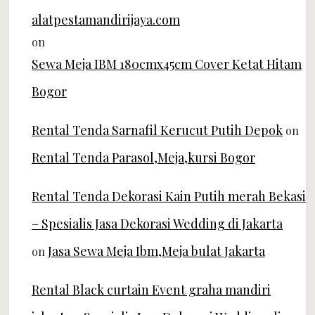
alatpestamandirijaya.com
on
Sewa Meja IBM 180cmx45cm Cover Ketat Hitam
Bogor
Rental Tenda Sarnafil Kerucut Putih Depok
on
Rental Tenda Parasol,Meja,kursi Bogor
Rental Tenda Dekorasi Kain Putih merah Bekasi
– Spesialis Jasa Dekorasi Wedding di Jakarta
Jasa Sewa Meja Ibm,Meja bulat Jakarta
on
Rental Black curtain Event graha mandiri