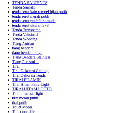
TENDA SALTENTS
Tenda Sarnafil
tenda serut kain rempel hijau putih
tenda serut merah putih
tenda serut putih biru muda
tenda serut ukuran 3×8
Tenda Transparan
Tenda Vaksinasi
Tenda Wedding
Tiang Antrian
tiang bendera
tiang bendera kayu
Tiang Bendera Stainless
Tiang Peresmian
Tirai
Tirai Dekorasi Gedung
Tirai Dekorasi Tenda
TIRAI FILAMIN
Tirai Hitam Fairy Light
TIRAI HITAM LOTTO
Tirai hitam starlight
tirai merah putih
tirai putih
Toilet Mobil
Toilet portable