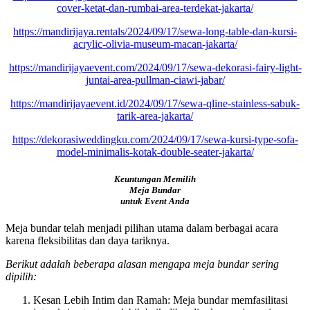
cover-ketat-dan-rumbai-area-terdekat-jakarta/
https://mandirijaya.rentals/2024/09/17/sewa-long-table-dan-kursi-
acrylic-olivia-museum-macan-jakarta/
https://mandirijayaevent.com/2024/09/17/sewa-dekorasi-fairy-light-
juntai-area-pullman-ciawi-jabar/
https://mandirijayaevent.id/2024/09/17/sewa-qline-stainless-sabuk-
tarik-area-jakarta/
https://dekorasiweddingku.com/2024/09/17/sewa-kursi-type-sofa-
model-minimalis-kotak-double-seater-jakarta/
Keuntungan Memilih
Meja Bundar
untuk Event Anda
Meja bundar telah menjadi pilihan utama dalam berbagai acara
karena fleksibilitas dan daya tariknya.
Berikut adalah beberapa alasan mengapa meja bundar sering
dipilih:
Kesan Lebih Intim dan Ramah: Meja bundar memfasilitasi