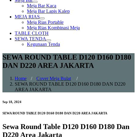
Meja Bar
Show
Meja Bar Kaca
sub
Meja Bar Lapis Kalep
menu
MEJA RIAS
Show
Meja Rias Portable
sub
Meja Rias Kombinasi Meja
menu
TABLE CLOTH
SEWA TENDA
Show
Kegunaan Tenda
sub
menu
SEWA ROUND TABLE D120 D160 D180
DAN D220 AREA JAKARTA
Home
/
Cover Meja Bulat
/
SEWA ROUND TABLE D120 D160 D180 DAN D220
AREA JAKARTA
Sep 18, 2024
SEWA ROUND TABLE D120 D160 D180 DAN D220 AREA JAKARTA
Sewa Round Table D120 D160 D180 Dan
D220 Area Jakarta