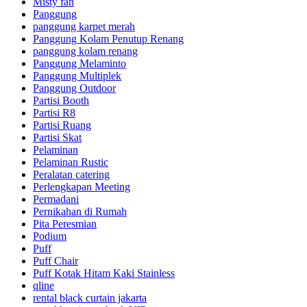
Misty fan
Panggung
panggung karpet merah
Panggung Kolam Penutup Renang
panggung kolam renang
Panggung Melaminto
Panggung Multiplek
Panggung Outdoor
Partisi Booth
Partisi R8
Partisi Ruang
Partisi Skat
Pelaminan
Pelaminan Rustic
Peralatan catering
Perlengkapan Meeting
Permadani
Pernikahan di Rumah
Pita Peresmian
Podium
Puff
Puff Chair
Puff Kotak Hitam Kaki Stainless
qline
rental black curtain jakarta