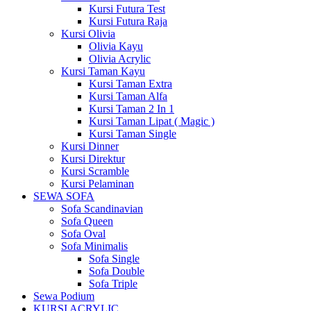
Kursi Futura Test
Kursi Futura Raja
Kursi Olivia
Olivia Kayu
Olivia Acrylic
Kursi Taman Kayu
Kursi Taman Extra
Kursi Taman Alfa
Kursi Taman 2 In 1
Kursi Taman Lipat ( Magic )
Kursi Taman Single
Kursi Dinner
Kursi Direktur
Kursi Scramble
Kursi Pelaminan
SEWA SOFA
Sofa Scandinavian
Sofa Queen
Sofa Oval
Sofa Minimalis
Sofa Single
Sofa Double
Sofa Triple
Sewa Podium
KURSI ACRYLIC