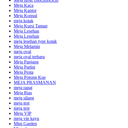
Meja IBM 180cmx45cm
Meja Kaca
Meja Kantor
Meja Konsul
meja kotak
Meja Kursi Taman
Meja Lesehan
Meja Lesehan
meja lesehan type kotak
Meja Melamin
meja oval
meja oval terbaru
Meja Panjang
Meja Partisi
Meja Pesta
Meja Potong Kue
MEJA PRASMANAN
meja rapat
Meja Rias
meja silang
meja test
meja test
Meja VIP
meja vip kayu
Mini Garden