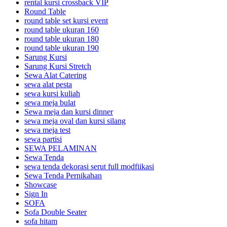
rental kursi crossback VIP
Round Table
round table set kursi event
round table ukuran 160
round table ukuran 180
round table ukuran 190
Sarung Kursi
Sarung Kursi Stretch
Sewa Alat Catering
sewa alat pesta
sewa kursi kuliah
sewa meja bulat
Sewa meja dan kursi dinner
sewa meja oval dan kursi silang
sewa meja test
sewa partisi
SEWA PELAMINAN
Sewa Tenda
sewa tenda dekorasi serut full modfiikasi
Sewa Tenda Pernikahan
Showcase
Sign In
SOFA
Sofa Double Seater
sofa hitam