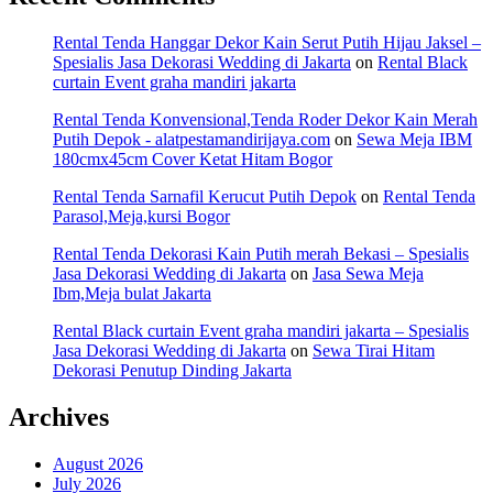
Rental Tenda Hanggar Dekor Kain Serut Putih Hijau Jaksel –
Spesialis Jasa Dekorasi Wedding di Jakarta
on
Rental Black
curtain Event graha mandiri jakarta
Rental Tenda Konvensional,Tenda Roder Dekor Kain Merah
Putih Depok - alatpestamandirijaya.com
on
Sewa Meja IBM
180cmx45cm Cover Ketat Hitam Bogor
Rental Tenda Sarnafil Kerucut Putih Depok
on
Rental Tenda
Parasol,Meja,kursi Bogor
Rental Tenda Dekorasi Kain Putih merah Bekasi – Spesialis
Jasa Dekorasi Wedding di Jakarta
on
Jasa Sewa Meja
Ibm,Meja bulat Jakarta
Rental Black curtain Event graha mandiri jakarta – Spesialis
Jasa Dekorasi Wedding di Jakarta
on
Sewa Tirai Hitam
Dekorasi Penutup Dinding Jakarta
Archives
August 2026
July 2026