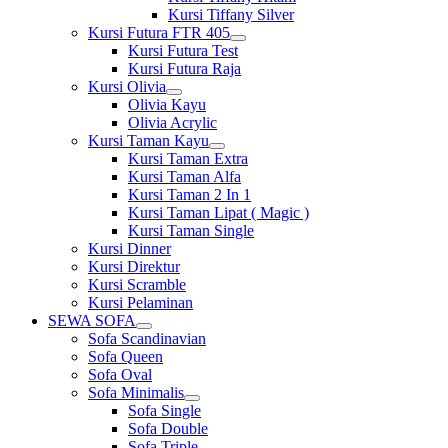
Kursi Tiffany Silver
Kursi Futura FTR 405
Show
Kursi Futura Test
sub
Kursi Futura Raja
menu
Kursi Olivia
Show
Olivia Kayu
sub
Olivia Acrylic
menu
Kursi Taman Kayu
Show
Kursi Taman Extra
sub
Kursi Taman Alfa
menu
Kursi Taman 2 In 1
Kursi Taman Lipat ( Magic )
Kursi Taman Single
Kursi Dinner
Kursi Direktur
Kursi Scramble
Kursi Pelaminan
SEWA SOFA
Show
Sofa Scandinavian
sub
Sofa Queen
menu
Sofa Oval
Sofa Minimalis
Show
Sofa Single
sub
Sofa Double
menu
Sofa Triple