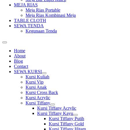
MEJA RIAS
Meja Rias Portable
Meja Rias Kombinasi Meja
TABLE CLOTH
SEWA TENDA
Kegunaan Tenda
Home
About
Blog
Contact
SEWA KURSI
Show
Kursi Kuliah
sub
Kursi Vip
menu
Kursi Anak
Kursi Cross Back
Kursi Acrylic
Kursi Tiffany
Show
Kursi Tiffany Acrylic
sub
Kursi Tiffany Kayu
menu
Show
Kursi Tiffany Putih
sub
Kursi Tiffany Gold
menu
Kursi Tiffany Hitam