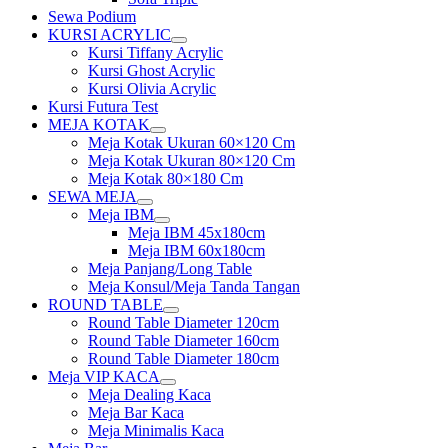
Sewa Podium
KURSI ACRYLIC
Show
Kursi Tiffany Acrylic
sub
Kursi Ghost Acrylic
menu
Kursi Olivia Acrylic
Kursi Futura Test
MEJA KOTAK
Show
Meja Kotak Ukuran 60×120 Cm
sub
Meja Kotak Ukuran 80×120 Cm
menu
Meja Kotak 80×180 Cm
SEWA MEJA
Show
Meja IBM
sub
Show
Meja IBM 45x180cm
menu
sub
Meja IBM 60x180cm
menu
Meja Panjang/Long Table
Meja Konsul/Meja Tanda Tangan
ROUND TABLE
Show
Round Table Diameter 120cm
sub
Round Table Diameter 160cm
menu
Round Table Diameter 180cm
Meja VIP KACA
Show
Meja Dealing Kaca
sub
Meja Bar Kaca
menu
Meja Minimalis Kaca