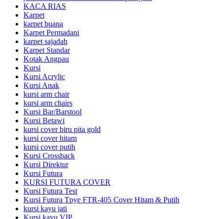
KACA RIAS
Karpet
karpet buana
Karpet Permadani
karpet sajadah
Karpet Standar
Kotak Angpau
Kursi
Kursi Acrylic
Kursi Anak
kursi arm chair
kursi arm chairs
Kursi Bar/Barstool
Kursi Betawi
kursi cover biru pita gold
kursi cover hitam
kursi cover putih
Kursi Crossback
Kursi Direktur
Kursi Futura
KURSI FUTURA COVER
Kursi Futura Test
Kursi Futura Tpye FTR-405 Cover Hitam & Putih
kursi kayu jati
Kursi kayu VIP