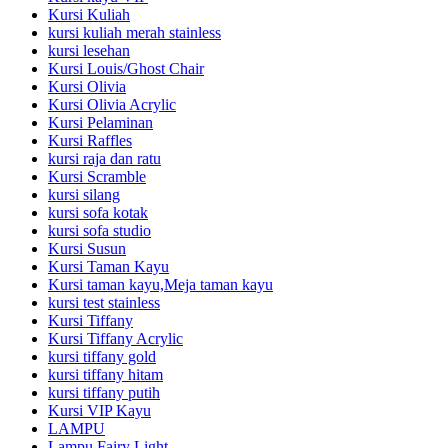
Kursi Kuliah
kursi kuliah merah stainless
kursi lesehan
Kursi Louis/Ghost Chair
Kursi Olivia
Kursi Olivia Acrylic
Kursi Pelaminan
Kursi Raffles
kursi raja dan ratu
Kursi Scramble
kursi silang
kursi sofa kotak
kursi sofa studio
Kursi Susun
Kursi Taman Kayu
Kursi taman kayu,Meja taman kayu
kursi test stainless
Kursi Tiffany
Kursi Tiffany Acrylic
kursi tiffany gold
kursi tiffany hitam
kursi tiffany putih
Kursi VIP Kayu
LAMPU
Lampu Fairy Light