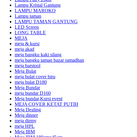
Lampu Kristal Gantung
LAMPU MAROKO
Lampu taman
LAMPU TAMAN GANTUNG
LED Screen
LONG TABLE
MEJA
meja & kursi
meja akad
meja bangku kaki silang
meja bangku taman bazar ramadhan
meja barstool
Meja Bulat
meja bulat cover biru
meja bulat D180
Meja Bundar
meja bundar D160
Meja bundar,Kursi event
MEJA COVER KETAT PUTIH
Meja Dealing
Meja dinner
meja dirmy
meja HPL
Meja IBM