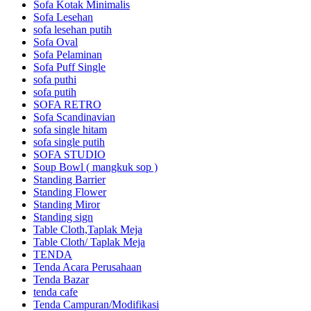
Sofa Kotak Minimalis
Sofa Lesehan
sofa lesehan putih
Sofa Oval
Sofa Pelaminan
Sofa Puff Single
sofa puthi
sofa putih
SOFA RETRO
Sofa Scandinavian
sofa single hitam
sofa single putih
SOFA STUDIO
Soup Bowl ( mangkuk sop )
Standing Barrier
Standing Flower
Standing Miror
Standing sign
Table Cloth,Taplak Meja
Table Cloth/ Taplak Meja
TENDA
Tenda Acara Perusahaan
Tenda Bazar
tenda cafe
Tenda Campuran/Modifikasi