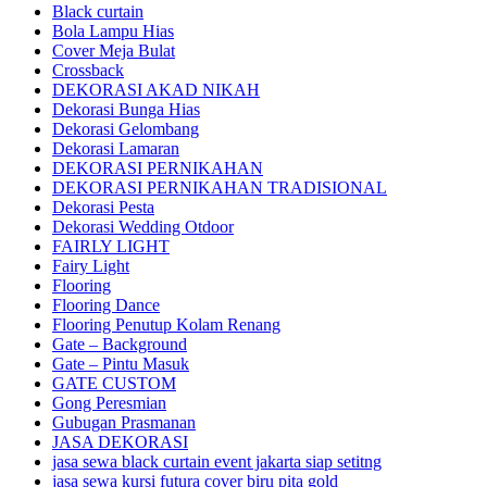
Black curtain
Bola Lampu Hias
Cover Meja Bulat
Crossback
DEKORASI AKAD NIKAH
Dekorasi Bunga Hias
Dekorasi Gelombang
Dekorasi Lamaran
DEKORASI PERNIKAHAN
DEKORASI PERNIKAHAN TRADISIONAL
Dekorasi Pesta
Dekorasi Wedding Otdoor
FAIRLY LIGHT
Fairy Light
Flooring
Flooring Dance
Flooring Penutup Kolam Renang
Gate – Background
Gate – Pintu Masuk
GATE CUSTOM
Gong Peresmian
Gubugan Prasmanan
JASA DEKORASI
jasa sewa black curtain event jakarta siap setitng
jasa sewa kursi futura cover biru pita gold