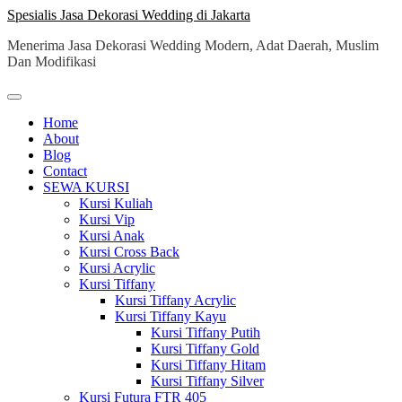
Skip
Spesialis Jasa Dekorasi Wedding di Jakarta
to
Menerima Jasa Dekorasi Wedding Modern, Adat Daerah, Muslim
content
Dan Modifikasi
Home
About
Blog
Contact
SEWA KURSI
Kursi Kuliah
Kursi Vip
Kursi Anak
Kursi Cross Back
Kursi Acrylic
Kursi Tiffany
Kursi Tiffany Acrylic
Kursi Tiffany Kayu
Kursi Tiffany Putih
Kursi Tiffany Gold
Kursi Tiffany Hitam
Kursi Tiffany Silver
Kursi Futura FTR 405