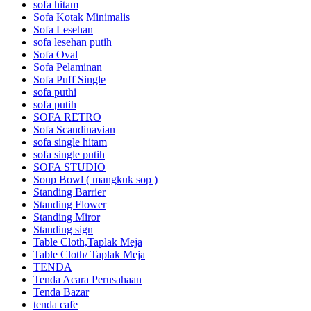
sofa hitam
Sofa Kotak Minimalis
Sofa Lesehan
sofa lesehan putih
Sofa Oval
Sofa Pelaminan
Sofa Puff Single
sofa puthi
sofa putih
SOFA RETRO
Sofa Scandinavian
sofa single hitam
sofa single putih
SOFA STUDIO
Soup Bowl ( mangkuk sop )
Standing Barrier
Standing Flower
Standing Miror
Standing sign
Table Cloth,Taplak Meja
Table Cloth/ Taplak Meja
TENDA
Tenda Acara Perusahaan
Tenda Bazar
tenda cafe