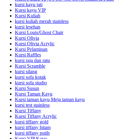
kursi kayu jati
Kursi kayu VIP
Kursi Kuliah
kursi kuliah merah stainless
kursi lesehan
Kursi Louis/Ghost Chair
Kursi Olivia
Kursi Olivia Acrylic
Kursi Pelaminan
Kursi Raffles
kursi raja dan ratu
Kursi Scramble
kursi silang
kursi sofa kotak
kursi sofa studio
Kursi Susun
Kursi Taman Kayu
Kursi taman kayu,Meja taman kayu
kursi test stainless
Kursi Tiffany
Kursi Tiffany Acrylic
kursi tiffany gold
kursi tiffany hitam
kursi tiffany putih
Kursi VIP Kayu