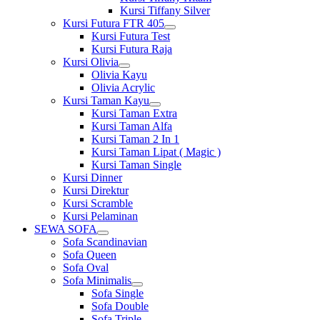
Kursi Tiffany Silver
Kursi Futura FTR 405
Show
Kursi Futura Test
sub
Kursi Futura Raja
menu
Kursi Olivia
Show
Olivia Kayu
sub
Olivia Acrylic
menu
Kursi Taman Kayu
Show
Kursi Taman Extra
sub
Kursi Taman Alfa
menu
Kursi Taman 2 In 1
Kursi Taman Lipat ( Magic )
Kursi Taman Single
Kursi Dinner
Kursi Direktur
Kursi Scramble
Kursi Pelaminan
SEWA SOFA
Show
Sofa Scandinavian
sub
Sofa Queen
menu
Sofa Oval
Sofa Minimalis
Show
Sofa Single
sub
Sofa Double
menu
Sofa Triple