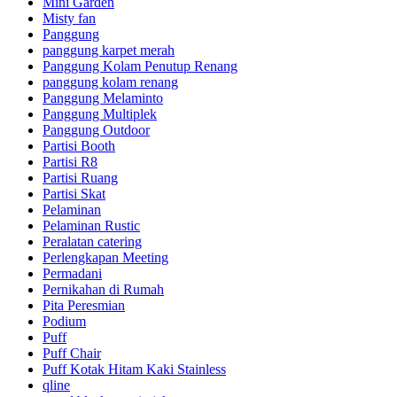
Mini Garden
Misty fan
Panggung
panggung karpet merah
Panggung Kolam Penutup Renang
panggung kolam renang
Panggung Melaminto
Panggung Multiplek
Panggung Outdoor
Partisi Booth
Partisi R8
Partisi Ruang
Partisi Skat
Pelaminan
Pelaminan Rustic
Peralatan catering
Perlengkapan Meeting
Permadani
Pernikahan di Rumah
Pita Peresmian
Podium
Puff
Puff Chair
Puff Kotak Hitam Kaki Stainless
qline