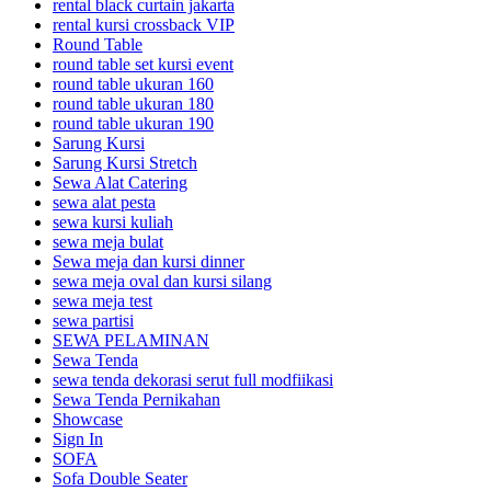
rental black curtain jakarta
rental kursi crossback VIP
Round Table
round table set kursi event
round table ukuran 160
round table ukuran 180
round table ukuran 190
Sarung Kursi
Sarung Kursi Stretch
Sewa Alat Catering
sewa alat pesta
sewa kursi kuliah
sewa meja bulat
Sewa meja dan kursi dinner
sewa meja oval dan kursi silang
sewa meja test
sewa partisi
SEWA PELAMINAN
Sewa Tenda
sewa tenda dekorasi serut full modfiikasi
Sewa Tenda Pernikahan
Showcase
Sign In
SOFA
Sofa Double Seater