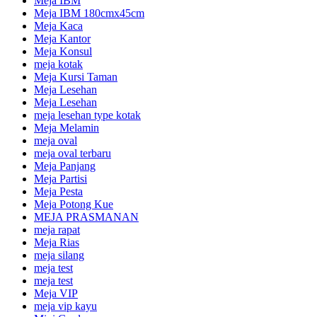
Meja IBM
Meja IBM 180cmx45cm
Meja Kaca
Meja Kantor
Meja Konsul
meja kotak
Meja Kursi Taman
Meja Lesehan
Meja Lesehan
meja lesehan type kotak
Meja Melamin
meja oval
meja oval terbaru
Meja Panjang
Meja Partisi
Meja Pesta
Meja Potong Kue
MEJA PRASMANAN
meja rapat
Meja Rias
meja silang
meja test
meja test
Meja VIP
meja vip kayu