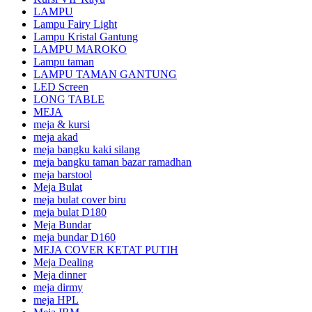
LAMPU
Lampu Fairy Light
Lampu Kristal Gantung
LAMPU MAROKO
Lampu taman
LAMPU TAMAN GANTUNG
LED Screen
LONG TABLE
MEJA
meja & kursi
meja akad
meja bangku kaki silang
meja bangku taman bazar ramadhan
meja barstool
Meja Bulat
meja bulat cover biru
meja bulat D180
Meja Bundar
meja bundar D160
MEJA COVER KETAT PUTIH
Meja Dealing
Meja dinner
meja dirmy
meja HPL