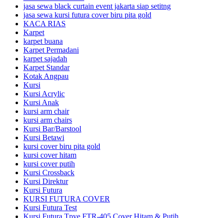
jasa sewa black curtain event jakarta siap setitng
jasa sewa kursi futura cover biru pita gold
KACA RIAS
Karpet
karpet buana
Karpet Permadani
karpet sajadah
Karpet Standar
Kotak Angpau
Kursi
Kursi Acrylic
Kursi Anak
kursi arm chair
kursi arm chairs
Kursi Bar/Barstool
Kursi Betawi
kursi cover biru pita gold
kursi cover hitam
kursi cover putih
Kursi Crossback
Kursi Direktur
Kursi Futura
KURSI FUTURA COVER
Kursi Futura Test
Kursi Futura Tpye FTR-405 Cover Hitam & Putih