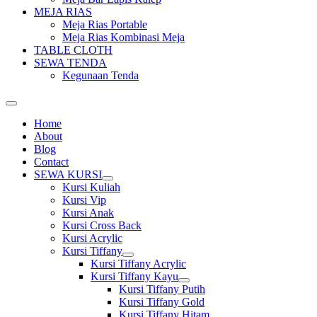
MEJA RIAS
Meja Rias Portable
Meja Rias Kombinasi Meja
TABLE CLOTH
SEWA TENDA
Kegunaan Tenda
Home
About
Blog
Contact
SEWA KURSI
Show
Kursi Kuliah
sub
Kursi Vip
menu
Kursi Anak
Kursi Cross Back
Kursi Acrylic
Kursi Tiffany
Show
Kursi Tiffany Acrylic
sub
Kursi Tiffany Kayu
menu
Show
Kursi Tiffany Putih
sub
Kursi Tiffany Gold
menu
Kursi Tiffany Hitam