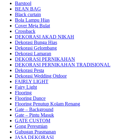
Barstool
BEAN BAG
Black curtain
Bola Lampu Hias
Cover Meja Bulat
Crossback
DEKORASI AKAD NIKAH
Dekorasi Bunga Hias
Dekorasi Gelombang
Dekorasi Lamaran
DEKORASI PERNIKAHAN
DEKORASI PERNIKAHAN TRADISIONAL
Dekorasi Pesta
Dekorasi Wedding Otdoor
FAIRLY LIGHT
Fairy Light
Flooring
Flooring Dance
Flooring Penutup Kolam Renang
Gate – Background
Gate – Pintu Masuk
GATE CUSTOM
Gong Peresmian
Gubugan Prasmanan
JASA DEKORASI