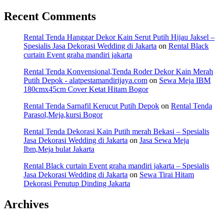
Recent Comments
Rental Tenda Hanggar Dekor Kain Serut Putih Hijau Jaksel –
Spesialis Jasa Dekorasi Wedding di Jakarta
on
Rental Black
curtain Event graha mandiri jakarta
Rental Tenda Konvensional,Tenda Roder Dekor Kain Merah
Putih Depok - alatpestamandirijaya.com
on
Sewa Meja IBM
180cmx45cm Cover Ketat Hitam Bogor
Rental Tenda Sarnafil Kerucut Putih Depok
on
Rental Tenda
Parasol,Meja,kursi Bogor
Rental Tenda Dekorasi Kain Putih merah Bekasi – Spesialis
Jasa Dekorasi Wedding di Jakarta
on
Jasa Sewa Meja
Ibm,Meja bulat Jakarta
Rental Black curtain Event graha mandiri jakarta – Spesialis
Jasa Dekorasi Wedding di Jakarta
on
Sewa Tirai Hitam
Dekorasi Penutup Dinding Jakarta
Archives