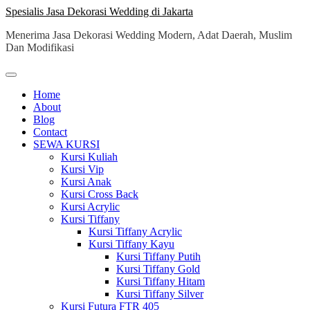
Skip
Spesialis Jasa Dekorasi Wedding di Jakarta
to
Menerima Jasa Dekorasi Wedding Modern, Adat Daerah, Muslim
content
Dan Modifikasi
Home
About
Blog
Contact
SEWA KURSI
Kursi Kuliah
Kursi Vip
Kursi Anak
Kursi Cross Back
Kursi Acrylic
Kursi Tiffany
Kursi Tiffany Acrylic
Kursi Tiffany Kayu
Kursi Tiffany Putih
Kursi Tiffany Gold
Kursi Tiffany Hitam
Kursi Tiffany Silver
Kursi Futura FTR 405