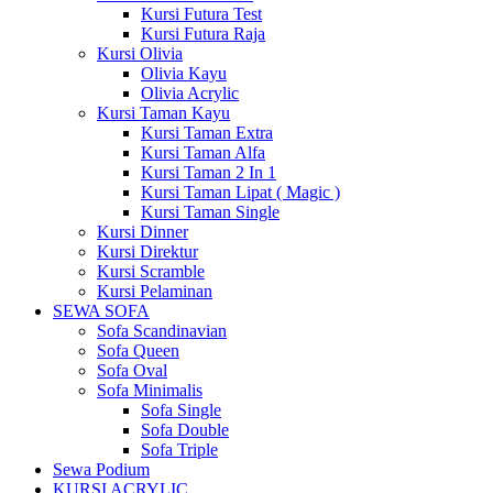
Kursi Futura Test
Kursi Futura Raja
Kursi Olivia
Olivia Kayu
Olivia Acrylic
Kursi Taman Kayu
Kursi Taman Extra
Kursi Taman Alfa
Kursi Taman 2 In 1
Kursi Taman Lipat ( Magic )
Kursi Taman Single
Kursi Dinner
Kursi Direktur
Kursi Scramble
Kursi Pelaminan
SEWA SOFA
Sofa Scandinavian
Sofa Queen
Sofa Oval
Sofa Minimalis
Sofa Single
Sofa Double
Sofa Triple
Sewa Podium
KURSI ACRYLIC