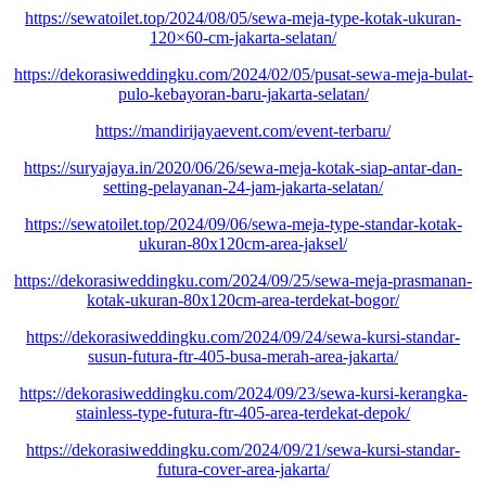
https://sewatoilet.top/2024/08/05/sewa-meja-type-kotak-ukuran-
120×60-cm-jakarta-selatan/
https://dekorasiweddingku.com/2024/02/05/pusat-sewa-meja-bulat-
pulo-kebayoran-baru-jakarta-selatan/
https://mandirijayaevent.com/event-terbaru/
https://suryajaya.in/2020/06/26/sewa-meja-kotak-siap-antar-dan-
setting-pelayanan-24-jam-jakarta-selatan/
https://sewatoilet.top/2024/09/06/sewa-meja-type-standar-kotak-
ukuran-80x120cm-area-jaksel/
https://dekorasiweddingku.com/2024/09/25/sewa-meja-prasmanan-
kotak-ukuran-80x120cm-area-terdekat-bogor/
https://dekorasiweddingku.com/2024/09/24/sewa-kursi-standar-
susun-futura-ftr-405-busa-merah-area-jakarta/
https://dekorasiweddingku.com/2024/09/23/sewa-kursi-kerangka-
stainless-type-futura-ftr-405-area-terdekat-depok/
https://dekorasiweddingku.com/2024/09/21/sewa-kursi-standar-
futura-cover-area-jakarta/