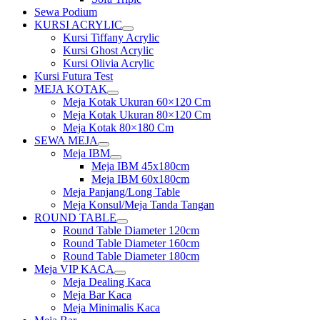
Sewa Podium
KURSI ACRYLIC
Show
Kursi Tiffany Acrylic
sub
Kursi Ghost Acrylic
menu
Kursi Olivia Acrylic
Kursi Futura Test
MEJA KOTAK
Show
Meja Kotak Ukuran 60×120 Cm
sub
Meja Kotak Ukuran 80×120 Cm
menu
Meja Kotak 80×180 Cm
SEWA MEJA
Show
Meja IBM
sub
Show
Meja IBM 45x180cm
menu
sub
Meja IBM 60x180cm
menu
Meja Panjang/Long Table
Meja Konsul/Meja Tanda Tangan
ROUND TABLE
Show
Round Table Diameter 120cm
sub
Round Table Diameter 160cm
menu
Round Table Diameter 180cm
Meja VIP KACA
Show
Meja Dealing Kaca
sub
Meja Bar Kaca
menu
Meja Minimalis Kaca