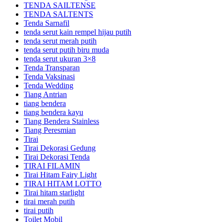
TENDA SAILTENSE
TENDA SALTENTS
Tenda Sarnafil
tenda serut kain rempel hijau putih
tenda serut merah putih
tenda serut putih biru muda
tenda serut ukuran 3×8
Tenda Transparan
Tenda Vaksinasi
Tenda Wedding
Tiang Antrian
tiang bendera
tiang bendera kayu
Tiang Bendera Stainless
Tiang Peresmian
Tirai
Tirai Dekorasi Gedung
Tirai Dekorasi Tenda
TIRAI FILAMIN
Tirai Hitam Fairy Light
TIRAI HITAM LOTTO
Tirai hitam starlight
tirai merah putih
tirai putih
Toilet Mobil