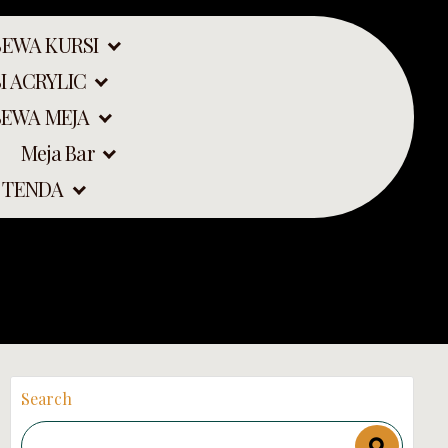
SEWA KURSI
I ACRYLIC
SEWA MEJA
Meja Bar
P TIRAI AREA
 TENDA
Search