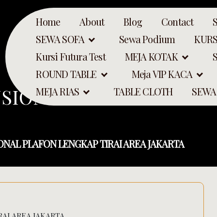
Home
About
Blog
Contact
SEWA SOFA
Sewa Podium
KURS
Kursi Futura Test
MEJA KOTAK
ROUND TABLE
Meja VIP KACA
SIONAL PLAFON LENGKA
MEJA RIAS
TABLE CLOTH
SEWA
NAL PLAFON LENGKAP TIRAI AREA JAKARTA
AI AREA JAKARTA