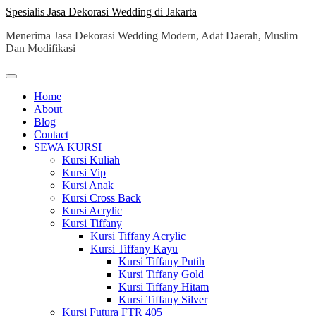
Skip
Spesialis Jasa Dekorasi Wedding di Jakarta
to
Menerima Jasa Dekorasi Wedding Modern, Adat Daerah, Muslim
content
Dan Modifikasi
Home
About
Blog
Contact
SEWA KURSI
Kursi Kuliah
Kursi Vip
Kursi Anak
Kursi Cross Back
Kursi Acrylic
Kursi Tiffany
Kursi Tiffany Acrylic
Kursi Tiffany Kayu
Kursi Tiffany Putih
Kursi Tiffany Gold
Kursi Tiffany Hitam
Kursi Tiffany Silver
Kursi Futura FTR 405