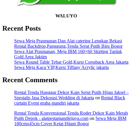
WALUYO
Recent Posts
Sewa Meja Prasmanan Dan Alat catering Lengkap Bekasi
Rental Backdrop,Panggung,Tenda Serut Putih Biru Bogor
Sewa Alat Prasmanan, Meja IBM 160×60 Skirting Taplak
Gold Area Jaktim
Sewa Round Table Tebar Gold,Kursi Corssback Area Jakarta
Sewa Meja Kaca VIP,Kursi Tiffany Acrylic jakarta
Recent Comments
Rental Tenda Hanggar Dekor Kain Serut Putih Hijau Jaksel –
Spesialis Jasa Dekorasi Wedding di Jakarta
on
Rental Black
curtain Event graha mandiri jakarta
Rental Tenda Konvensional,Tenda Roder Dekor Kain Merah
Putih Depok - alatpestamandirijaya.com
on
Sewa Meja IBM
180cmx45cm Cover Ketat Hitam Bogor