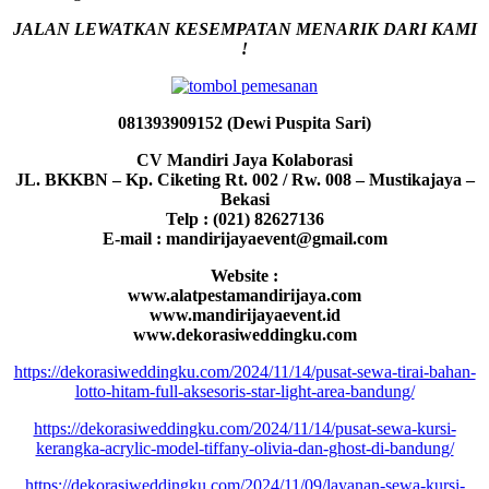
JALAN LEWATKAN KESEMPATAN MENARIK DARI KAMI
!
081393909152 (Dewi Puspita Sari)
CV Mandiri Jaya Kolaborasi
JL. BKKBN – Kp. Ciketing Rt. 002 / Rw. 008 – Mustikajaya –
Bekasi
Telp : (021) 82627136
E-mail : mandirijayaevent@gmail.com
Website :
www.alatpestamandirijaya.com
www.mandirijayaevent.id
www.dekorasiweddingku.com
https://dekorasiweddingku.com/2024/11/14/pusat-sewa-tirai-bahan-
lotto-hitam-full-aksesoris-star-light-area-bandung/
https://dekorasiweddingku.com/2024/11/14/pusat-sewa-kursi-
kerangka-acrylic-model-tiffany-olivia-dan-ghost-di-bandung/
https://dekorasiweddingku.com/2024/11/09/layanan-sewa-kursi-