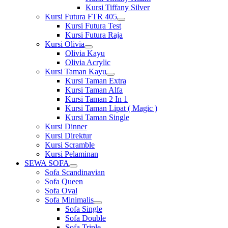
Kursi Tiffany Silver
Kursi Futura FTR 405
Show
Kursi Futura Test
sub
Kursi Futura Raja
menu
Kursi Olivia
Show
Olivia Kayu
sub
Olivia Acrylic
menu
Kursi Taman Kayu
Show
Kursi Taman Extra
sub
Kursi Taman Alfa
menu
Kursi Taman 2 In 1
Kursi Taman Lipat ( Magic )
Kursi Taman Single
Kursi Dinner
Kursi Direktur
Kursi Scramble
Kursi Pelaminan
SEWA SOFA
Show
Sofa Scandinavian
sub
Sofa Queen
menu
Sofa Oval
Sofa Minimalis
Show
Sofa Single
sub
Sofa Double
menu
Sofa Triple