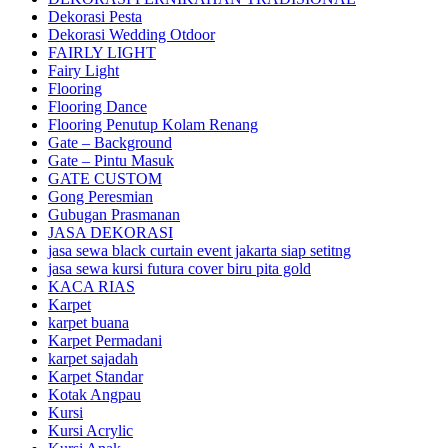
Dekorasi Pesta
Dekorasi Wedding Otdoor
FAIRLY LIGHT
Fairy Light
Flooring
Flooring Dance
Flooring Penutup Kolam Renang
Gate – Background
Gate – Pintu Masuk
GATE CUSTOM
Gong Peresmian
Gubugan Prasmanan
JASA DEKORASI
jasa sewa black curtain event jakarta siap setitng
jasa sewa kursi futura cover biru pita gold
KACA RIAS
Karpet
karpet buana
Karpet Permadani
karpet sajadah
Karpet Standar
Kotak Angpau
Kursi
Kursi Acrylic