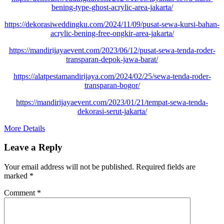
bening-type-ghost-acrylic-area-jakarta/
https://dekorasiweddingku.com/2024/11/09/pusat-sewa-kursi-bahan-
acrylic-bening-free-ongkir-area-jakarta/
https://mandirijayaevent.com/2023/06/12/pusat-sewa-tenda-roder-
transparan-depok-jawa-barat/
https://alatpestamandirijaya.com/2024/02/25/sewa-tenda-roder-
transparan-bogor/
https://mandirijayaevent.com/2023/01/21/tempat-sewa-tenda-
dekorasi-serut-jakarta/
More Details
Leave a Reply
Your email address will not be published.
Required fields are
marked
*
Comment
*