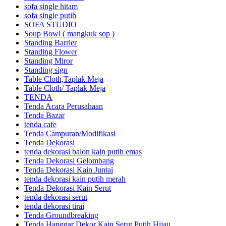
sofa single hitam
sofa single putih
SOFA STUDIO
Soup Bowl ( mangkuk sop )
Standing Barrier
Standing Flower
Standing Miror
Standing sign
Table Cloth,Taplak Meja
Table Cloth/ Taplak Meja
TENDA
Tenda Acara Perusahaan
Tenda Bazar
tenda cafe
Tenda Campuran/Modifikasi
Tenda Dekorasi
tenda dekorasi balon kain putih emas
Tenda Dekorasi Gelombang
Tenda Dekorasi Kain Juntai
tenda dekorasi kain putih merah
Tenda Dekorasi Kain Serut
tenda dekorasi serut
tenda dekorasi tirai
Tenda Groundbreaking
Tenda Hanggar Dekor Kain Serut Putih Hijau