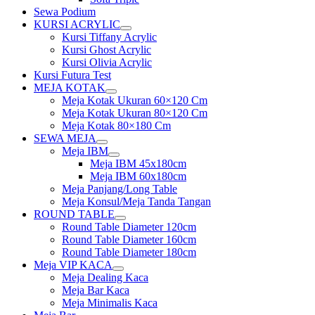
Sewa Podium
KURSI ACRYLIC
Show
Kursi Tiffany Acrylic
sub
Kursi Ghost Acrylic
menu
Kursi Olivia Acrylic
Kursi Futura Test
MEJA KOTAK
Show
Meja Kotak Ukuran 60×120 Cm
sub
Meja Kotak Ukuran 80×120 Cm
menu
Meja Kotak 80×180 Cm
SEWA MEJA
Show
Meja IBM
sub
Show
Meja IBM 45x180cm
menu
sub
Meja IBM 60x180cm
menu
Meja Panjang/Long Table
Meja Konsul/Meja Tanda Tangan
ROUND TABLE
Show
Round Table Diameter 120cm
sub
Round Table Diameter 160cm
menu
Round Table Diameter 180cm
Meja VIP KACA
Show
Meja Dealing Kaca
sub
Meja Bar Kaca
menu
Meja Minimalis Kaca