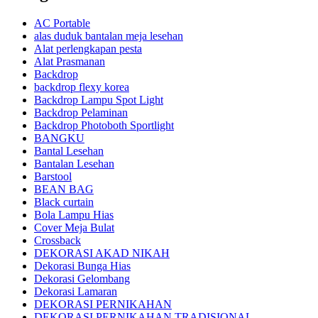
AC Portable
alas duduk bantalan meja lesehan
Alat perlengkapan pesta
Alat Prasmanan
Backdrop
backdrop flexy korea
Backdrop Lampu Spot Light
Backdrop Pelaminan
Backdrop Photoboth Sportlight
BANGKU
Bantal Lesehan
Bantalan Lesehan
Barstool
BEAN BAG
Black curtain
Bola Lampu Hias
Cover Meja Bulat
Crossback
DEKORASI AKAD NIKAH
Dekorasi Bunga Hias
Dekorasi Gelombang
Dekorasi Lamaran
DEKORASI PERNIKAHAN
DEKORASI PERNIKAHAN TRADISIONAL