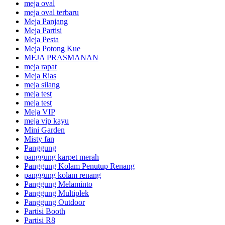
meja oval
meja oval terbaru
Meja Panjang
Meja Partisi
Meja Pesta
Meja Potong Kue
MEJA PRASMANAN
meja rapat
Meja Rias
meja silang
meja test
meja test
Meja VIP
meja vip kayu
Mini Garden
Misty fan
Panggung
panggung karpet merah
Panggung Kolam Penutup Renang
panggung kolam renang
Panggung Melaminto
Panggung Multiplek
Panggung Outdoor
Partisi Booth
Partisi R8