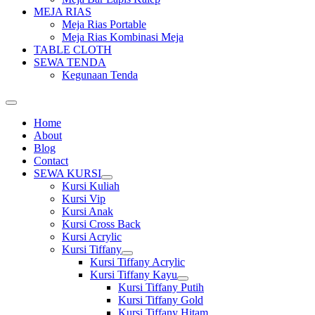
MEJA RIAS
Meja Rias Portable
Meja Rias Kombinasi Meja
TABLE CLOTH
SEWA TENDA
Kegunaan Tenda
Home
About
Blog
Contact
SEWA KURSI
Show
Kursi Kuliah
sub
Kursi Vip
menu
Kursi Anak
Kursi Cross Back
Kursi Acrylic
Kursi Tiffany
Show
Kursi Tiffany Acrylic
sub
Kursi Tiffany Kayu
menu
Show
Kursi Tiffany Putih
sub
Kursi Tiffany Gold
menu
Kursi Tiffany Hitam