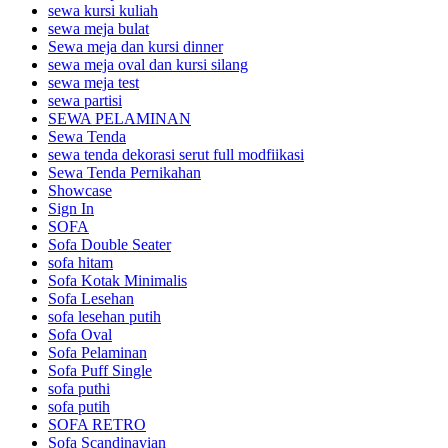
sewa kursi kuliah
sewa meja bulat
Sewa meja dan kursi dinner
sewa meja oval dan kursi silang
sewa meja test
sewa partisi
SEWA PELAMINAN
Sewa Tenda
sewa tenda dekorasi serut full modfiikasi
Sewa Tenda Pernikahan
Showcase
Sign In
SOFA
Sofa Double Seater
sofa hitam
Sofa Kotak Minimalis
Sofa Lesehan
sofa lesehan putih
Sofa Oval
Sofa Pelaminan
Sofa Puff Single
sofa puthi
sofa putih
SOFA RETRO
Sofa Scandinavian