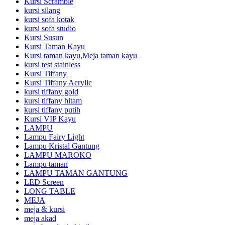
Kursi Scramble
kursi silang
kursi sofa kotak
kursi sofa studio
Kursi Susun
Kursi Taman Kayu
Kursi taman kayu,Meja taman kayu
kursi test stainless
Kursi Tiffany
Kursi Tiffany Acrylic
kursi tiffany gold
kursi tiffany hitam
kursi tiffany putih
Kursi VIP Kayu
LAMPU
Lampu Fairy Light
Lampu Kristal Gantung
LAMPU MAROKO
Lampu taman
LAMPU TAMAN GANTUNG
LED Screen
LONG TABLE
MEJA
meja & kursi
meja akad