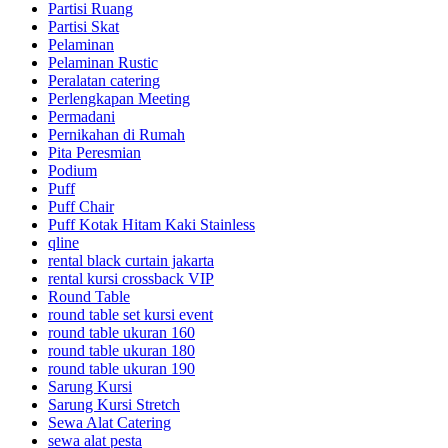
Partisi Ruang
Partisi Skat
Pelaminan
Pelaminan Rustic
Peralatan catering
Perlengkapan Meeting
Permadani
Pernikahan di Rumah
Pita Peresmian
Podium
Puff
Puff Chair
Puff Kotak Hitam Kaki Stainless
qline
rental black curtain jakarta
rental kursi crossback VIP
Round Table
round table set kursi event
round table ukuran 160
round table ukuran 180
round table ukuran 190
Sarung Kursi
Sarung Kursi Stretch
Sewa Alat Catering
sewa alat pesta