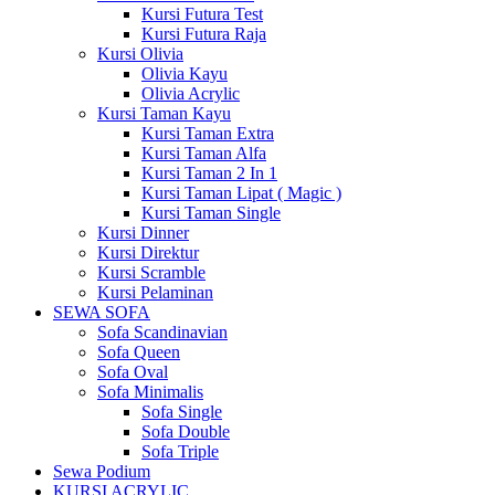
Kursi Futura Test
Kursi Futura Raja
Kursi Olivia
Olivia Kayu
Olivia Acrylic
Kursi Taman Kayu
Kursi Taman Extra
Kursi Taman Alfa
Kursi Taman 2 In 1
Kursi Taman Lipat ( Magic )
Kursi Taman Single
Kursi Dinner
Kursi Direktur
Kursi Scramble
Kursi Pelaminan
SEWA SOFA
Sofa Scandinavian
Sofa Queen
Sofa Oval
Sofa Minimalis
Sofa Single
Sofa Double
Sofa Triple
Sewa Podium
KURSI ACRYLIC