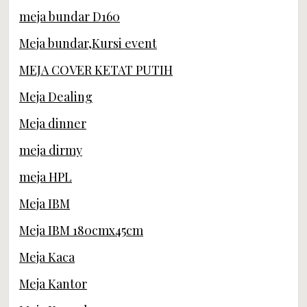
meja bundar D160
Meja bundar,Kursi event
MEJA COVER KETAT PUTIH
Meja Dealing
Meja dinner
meja dirmy
meja HPL
Meja IBM
Meja IBM 180cmx45cm
Meja Kaca
Meja Kantor