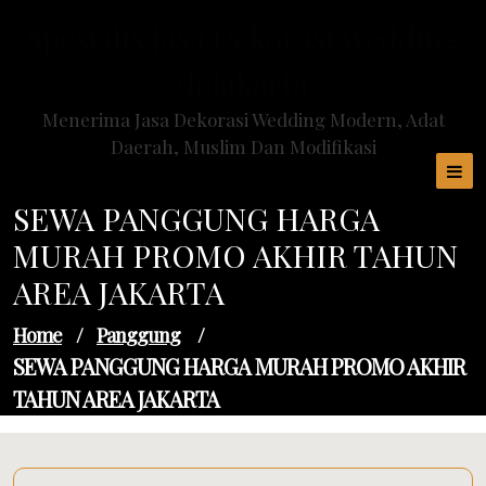
Skip
Spesialis Jasa Dekorasi Wedding
to
content
di Jakarta
Menerima Jasa Dekorasi Wedding Modern, Adat
Daerah, Muslim Dan Modifikasi
SEWA PANGGUNG HARGA
MURAH PROMO AKHIR TAHUN
AREA JAKARTA
Home
/
Panggung
/
SEWA PANGGUNG HARGA MURAH PROMO AKHIR
TAHUN AREA JAKARTA