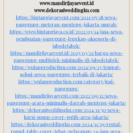
www.mandirijayaevent.id
www.dekorasiweddingku.com
https://bintangjayaevent.com/2021/05/18/sewa-
panggung-meteran-menteng-jakarta-murah/
https://www.bintangjaya.co.id/2022/03/14/jasa-sewa-
pembuatan-panggung-lengkap-aksesoris-di-
jabodetabek/
https://mandirijayaevent.id/2023/03/21/harga-sewa-
panggung-multiplek-minimalis-di-jabodetabek/
https://wulanproduction.com/2024/09/23/tempat-
solusi-sewa-panggung-terbaik-di-jakarta/
https://wulanproduction.com/category/jual-
panggung/
https://mandirijayaevent.com/2022/09/12/sewa-
panggung-acara-minimalis-daerah-menteng-jakarta/
https://dekorasiweddingku.com/2024/11/30/sewa-
kursi-susun-cover-putih-area-jakarta/
https://dekorasiweddingku.com/2024/11/29/rental-
round-table-cover-tebar-pelayanan-24-jam-area-