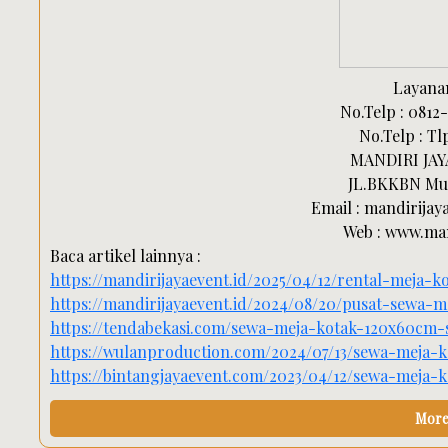
Layanan
No.Telp : 0812-
No.Telp : Tl
MANDIRI JA
JL.BKKBN Mus
Email : mandirija
Web : www.man
Baca artikel lainnya :
https://mandirijayaevent.id/2025/04/12/rental-meja-k
https://mandirijayaevent.id/2024/08/20/pusat-sewa-
https://tendabekasi.com/sewa-meja-kotak-120x60cm-
https://wulanproduction.com/2024/07/13/sewa-meja
https://bintangjayaevent.com/2023/04/12/sewa-meja-k
More 