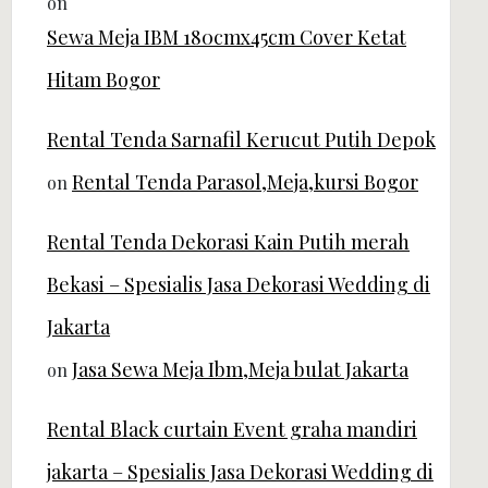
on
Sewa Meja IBM 180cmx45cm Cover Ketat
Hitam Bogor
Rental Tenda Sarnafil Kerucut Putih Depok
Rental Tenda Parasol,Meja,kursi Bogor
on
Rental Tenda Dekorasi Kain Putih merah
Bekasi – Spesialis Jasa Dekorasi Wedding di
Jakarta
Jasa Sewa Meja Ibm,Meja bulat Jakarta
on
Rental Black curtain Event graha mandiri
jakarta – Spesialis Jasa Dekorasi Wedding di