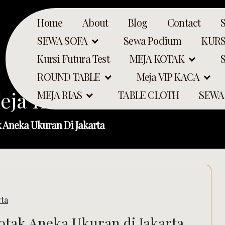
Home
About
Blog
Contact
SEWA SOFA
Sewa Podium
KURS
Kursi Futura Test
MEJA KOTAK
ROUND TABLE
Meja VIP KACA
eja Kotak Aneka Ukuran 
MEJA RIAS
TABLE CLOTH
SEWA
k Aneka Ukuran Di Jakarta
rta
Search
otak Aneka Ukuran di Jakarta