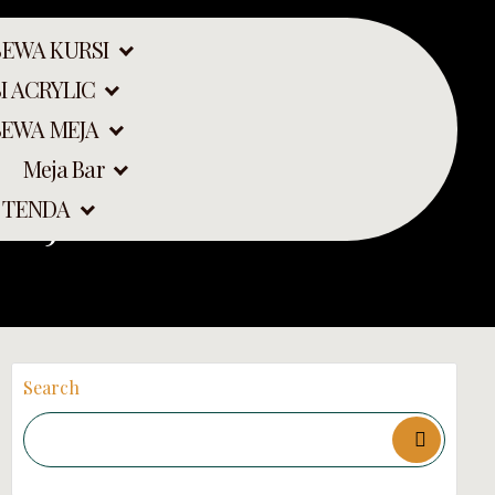
SEWA KURSI
I ACRYLIC
SEWA MEJA
Meja Bar
di Jakarta
 TENDA
Search