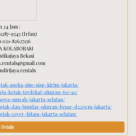
 24 Jam :
1287-9343 (Irfan)
p.021-82627136
YA KOLABORASI
tikajaya Bekasi
ya.rentals@gmail.com
dirijaya.rentals
otak-aneka-size-siap-kirim-jakarta/
meja-kotak-terdekat-ukuran-60×10/
sewa-murah-jakarta-selatan/
-kotak-dan-bundar-ukuran-besar-d220cm-jakarta/
otak-cover-hitam-jakarta-selatan/
Details