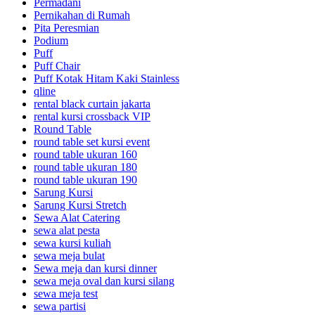
Permadani
Pernikahan di Rumah
Pita Peresmian
Podium
Puff
Puff Chair
Puff Kotak Hitam Kaki Stainless
qline
rental black curtain jakarta
rental kursi crossback VIP
Round Table
round table set kursi event
round table ukuran 160
round table ukuran 180
round table ukuran 190
Sarung Kursi
Sarung Kursi Stretch
Sewa Alat Catering
sewa alat pesta
sewa kursi kuliah
sewa meja bulat
Sewa meja dan kursi dinner
sewa meja oval dan kursi silang
sewa meja test
sewa partisi