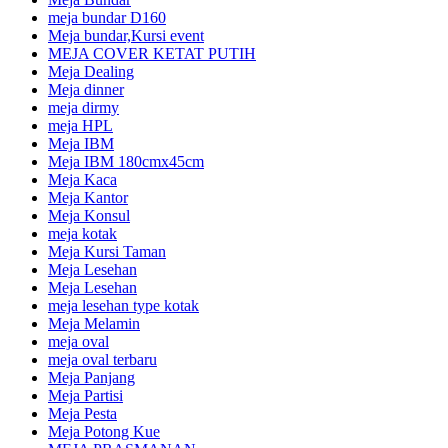
meja bundar D160
Meja bundar,Kursi event
MEJA COVER KETAT PUTIH
Meja Dealing
Meja dinner
meja dirmy
meja HPL
Meja IBM
Meja IBM 180cmx45cm
Meja Kaca
Meja Kantor
Meja Konsul
meja kotak
Meja Kursi Taman
Meja Lesehan
Meja Lesehan
meja lesehan type kotak
Meja Melamin
meja oval
meja oval terbaru
Meja Panjang
Meja Partisi
Meja Pesta
Meja Potong Kue