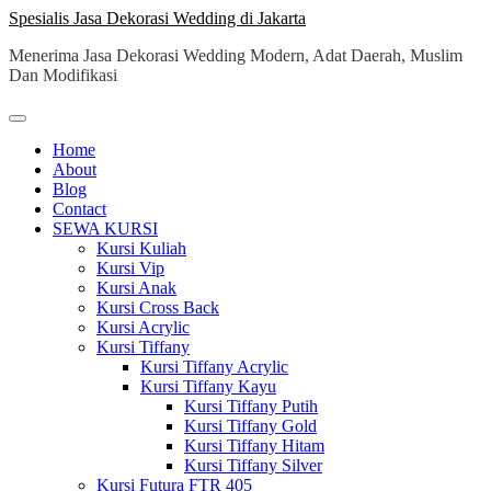
Skip
Spesialis Jasa Dekorasi Wedding di Jakarta
to
Menerima Jasa Dekorasi Wedding Modern, Adat Daerah, Muslim
content
Dan Modifikasi
Home
About
Blog
Contact
SEWA KURSI
Kursi Kuliah
Kursi Vip
Kursi Anak
Kursi Cross Back
Kursi Acrylic
Kursi Tiffany
Kursi Tiffany Acrylic
Kursi Tiffany Kayu
Kursi Tiffany Putih
Kursi Tiffany Gold
Kursi Tiffany Hitam
Kursi Tiffany Silver
Kursi Futura FTR 405