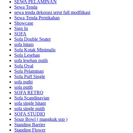
SEWA PELAMINAN
Sewa Tenda
sewa tenda dekorasi serut full modfiikasi
Sewa Tenda Pernikahan
Showcase
Sign In
SOFA
Sofa Double Seater
sofa hitam
Sofa Kotak Minimalis
Sofa Lesehan
sofa lesehan putih
Sofa Oval
Sofa Pelaminan
Sofa Puff Single
sofa puthi
sofa putih
SOFA RETRO
Sofa Scandinavian
sofa single hitam
sofa single putih
SOFA STUDIO
Soup Bowl ( mangkuk sop )
Standing Barrier
Standing Flower