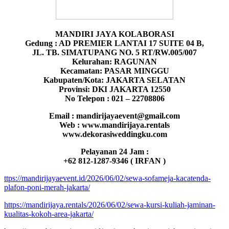
MANDIRI JAYA KOLABORASI
Gedung : AD PREMIER LANTAI 17 SUITE 04 B,
JL. TB. SIMATUPANG NO. 5 RT/RW.005/007
Kelurahan: RAGUNAN
Kecamatan: PASAR MINGGU
Kabupaten/Kota: JAKARTA SELATAN
Provinsi: DKI JAKARTA 12550
No Telepon : 021 – 22708806
Email : mandirijayaevent@gmail.com
Web : www.mandirijaya.rentals
www.dekorasiweddingku.com
Pelayanan 24 Jam :
+62 812-1287-9346 ( IRFAN )
ttps://mandirijayaevent.id/2026/06/02/sewa-sofameja-kacatenda-
plafon-poni-merah-jakarta/
https://mandirijaya.rentals/2026/06/02/sewa-kursi-kuliah-jaminan-
kualitas-kokoh-area-jakarta/