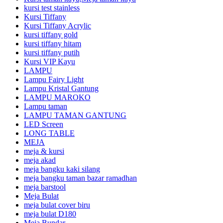
kursi test stainless
Kursi Tiffany
Kursi Tiffany Acrylic
kursi tiffany gold
kursi tiffany hitam
kursi tiffany putih
Kursi VIP Kayu
LAMPU
Lampu Fairy Light
Lampu Kristal Gantung
LAMPU MAROKO
Lampu taman
LAMPU TAMAN GANTUNG
LED Screen
LONG TABLE
MEJA
meja & kursi
meja akad
meja bangku kaki silang
meja bangku taman bazar ramadhan
meja barstool
Meja Bulat
meja bulat cover biru
meja bulat D180
Meja Bundar