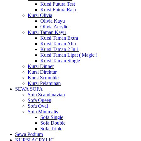
Kursi Futura Test
Kursi Futura Raja
Kursi Olivia
Olivia Kayu
Olivia Acrylic
Kursi Taman Kayu
Kursi Taman Extra
Kursi Taman Alfa
Kursi Taman 2 In 1
Kursi Taman Lipat ( Magic )
Kursi Taman Single
Kursi Dinner
Kursi Direktur
Kursi Scramble
Kursi Pelaminan
SEWA SOFA
Sofa Scandinavian
Sofa Queen
Sofa Oval
Sofa Minimalis
Sofa Single
Sofa Double
Sofa Triple
Sewa Podium
KURSI ACRYLIC