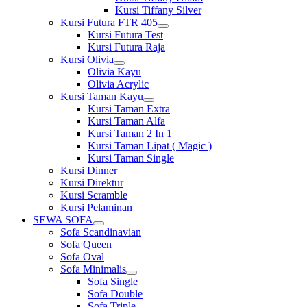
Kursi Tiffany Silver
Kursi Futura FTR 405
Show
Kursi Futura Test
sub
Kursi Futura Raja
menu
Kursi Olivia
Show
Olivia Kayu
sub
Olivia Acrylic
menu
Kursi Taman Kayu
Show
Kursi Taman Extra
sub
Kursi Taman Alfa
menu
Kursi Taman 2 In 1
Kursi Taman Lipat ( Magic )
Kursi Taman Single
Kursi Dinner
Kursi Direktur
Kursi Scramble
Kursi Pelaminan
SEWA SOFA
Show
Sofa Scandinavian
sub
Sofa Queen
menu
Sofa Oval
Sofa Minimalis
Show
Sofa Single
sub
Sofa Double
menu
Sofa Triple