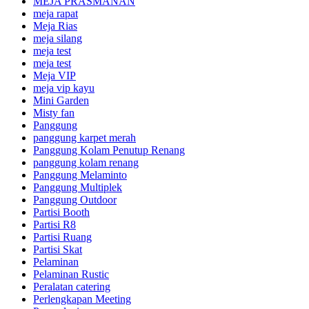
MEJA PRASMANAN
meja rapat
Meja Rias
meja silang
meja test
meja test
Meja VIP
meja vip kayu
Mini Garden
Misty fan
Panggung
panggung karpet merah
Panggung Kolam Penutup Renang
panggung kolam renang
Panggung Melaminto
Panggung Multiplek
Panggung Outdoor
Partisi Booth
Partisi R8
Partisi Ruang
Partisi Skat
Pelaminan
Pelaminan Rustic
Peralatan catering
Perlengkapan Meeting