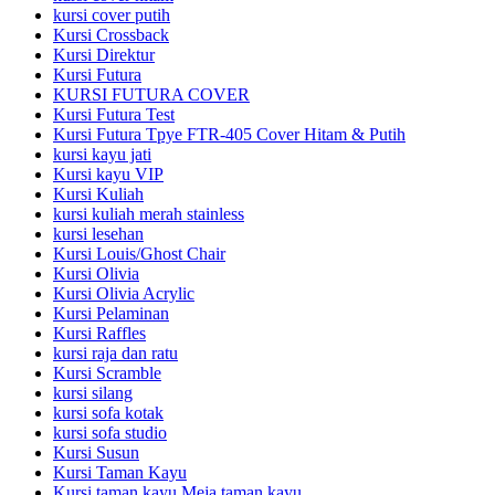
kursi cover putih
Kursi Crossback
Kursi Direktur
Kursi Futura
KURSI FUTURA COVER
Kursi Futura Test
Kursi Futura Tpye FTR-405 Cover Hitam & Putih
kursi kayu jati
Kursi kayu VIP
Kursi Kuliah
kursi kuliah merah stainless
kursi lesehan
Kursi Louis/Ghost Chair
Kursi Olivia
Kursi Olivia Acrylic
Kursi Pelaminan
Kursi Raffles
kursi raja dan ratu
Kursi Scramble
kursi silang
kursi sofa kotak
kursi sofa studio
Kursi Susun
Kursi Taman Kayu
Kursi taman kayu,Meja taman kayu