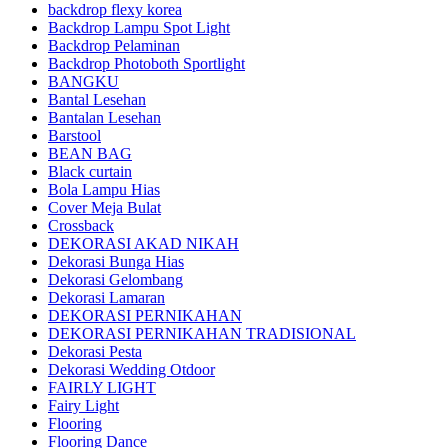
backdrop flexy korea
Backdrop Lampu Spot Light
Backdrop Pelaminan
Backdrop Photoboth Sportlight
BANGKU
Bantal Lesehan
Bantalan Lesehan
Barstool
BEAN BAG
Black curtain
Bola Lampu Hias
Cover Meja Bulat
Crossback
DEKORASI AKAD NIKAH
Dekorasi Bunga Hias
Dekorasi Gelombang
Dekorasi Lamaran
DEKORASI PERNIKAHAN
DEKORASI PERNIKAHAN TRADISIONAL
Dekorasi Pesta
Dekorasi Wedding Otdoor
FAIRLY LIGHT
Fairy Light
Flooring
Flooring Dance