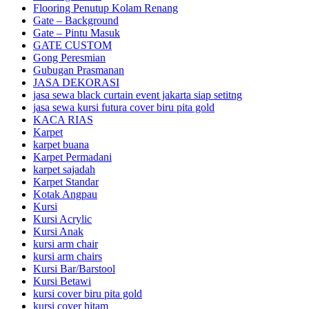
Flooring Penutup Kolam Renang
Gate – Background
Gate – Pintu Masuk
GATE CUSTOM
Gong Peresmian
Gubugan Prasmanan
JASA DEKORASI
jasa sewa black curtain event jakarta siap setitng
jasa sewa kursi futura cover biru pita gold
KACA RIAS
Karpet
karpet buana
Karpet Permadani
karpet sajadah
Karpet Standar
Kotak Angpau
Kursi
Kursi Acrylic
Kursi Anak
kursi arm chair
kursi arm chairs
Kursi Bar/Barstool
Kursi Betawi
kursi cover biru pita gold
kursi cover hitam