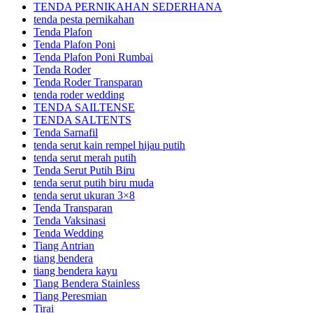
TENDA PERNIKAHAN SEDERHANA
tenda pesta pernikahan
Tenda Plafon
Tenda Plafon Poni
Tenda Plafon Poni Rumbai
Tenda Roder
Tenda Roder Transparan
tenda roder wedding
TENDA SAILTENSE
TENDA SALTENTS
Tenda Sarnafil
tenda serut kain rempel hijau putih
tenda serut merah putih
Tenda Serut Putih Biru
tenda serut putih biru muda
tenda serut ukuran 3×8
Tenda Transparan
Tenda Vaksinasi
Tenda Wedding
Tiang Antrian
tiang bendera
tiang bendera kayu
Tiang Bendera Stainless
Tiang Peresmian
Tirai