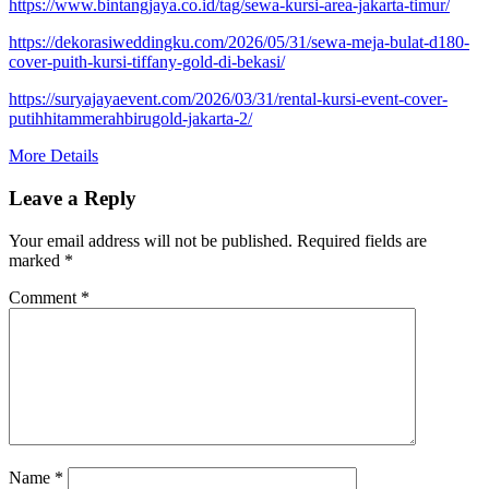
https://www.bintangjaya.co.id/tag/sewa-kursi-area-jakarta-timur/
https://dekorasiweddingku.com/2026/05/31/sewa-meja-bulat-d180-
cover-puith-kursi-tiffany-gold-di-bekasi/
https://suryajayaevent.com/2026/03/31/rental-kursi-event-cover-
putihhitammerahbirugold-jakarta-2/
More Details
Leave a Reply
Your email address will not be published.
Required fields are
marked
*
Comment
*
Name
*