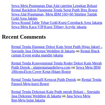
Sewa Meja Prasmanan Dan Alat catering Lengkap Bekasi
Rental Backdrop,Panggung,Tenda Serut Putih Biru Bogor
Sewa Alat Prasmanan, Meja IBM 160×60 Skirting Taplak
Gold Area Jaktim
Sewa Round Table Tebar Gold,Kursi Corssback Area Jakarta
Sewa Meja Kaca VIP,Kursi Tiffany Acrylic jakarta
Recent Comments
Rental Tenda Hanggar Dekor Kain Serut Putih Hijau Jaksel –
Spesialis Jasa Dekorasi Wedding di Jakarta
on
Rental Black
curtain Event graha mandiri jakarta
Rental Tenda Konvensional,Tenda Roder Dekor Kain Merah
Putih Depok - alatpestamandirijaya.com
on
Sewa Meja IBM
180cmx45cm Cover Ketat Hitam Bogor
Rental Tenda Sarnafil Kerucut Putih Depok
on
Rental Tenda
Parasol,Meja,kursi Bogor
Rental Tenda Dekorasi Kain Putih merah Bekasi – Spesialis
Jasa Dekorasi Wedding di Jakarta
on
Jasa Sewa Meja
Ibm,Meja bulat Jakarta