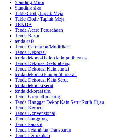
Standing Miror
Standing sign
Table Cloth,Taplak Meja
Table Cloth/ Taplak Meja
TENDA
Tenda Acara Perusahaan
Tenda Bazar
tenda cafe
Tenda Campuran/Modifikasi
Tenda Dekorasi
tenda dekorasi balon kain putih emas
Tenda Dekorasi Gelombang
Tenda Dekorasi Kain Juntai
tenda dekorasi kain putih merah
Tenda Dekorasi Kain Serut
tenda dekorasi serut
tenda dekorasi tirai
Tenda Groundbreaking
Tenda Hanggar Dekor Kain Serut Putih Hijau
Tenda Kerucut
Tenda Konvensional
Tenda Panggung
Tenda Parasol
Tenda Pelaminan Transparan
Tenda Pernikahan