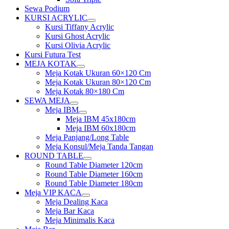
Sewa Podium
KURSI ACRYLIC
Show
Kursi Tiffany Acrylic
sub
Kursi Ghost Acrylic
menu
Kursi Olivia Acrylic
Kursi Futura Test
MEJA KOTAK
Show
Meja Kotak Ukuran 60×120 Cm
sub
Meja Kotak Ukuran 80×120 Cm
menu
Meja Kotak 80×180 Cm
SEWA MEJA
Show
Meja IBM
sub
Show
Meja IBM 45x180cm
menu
sub
Meja IBM 60x180cm
menu
Meja Panjang/Long Table
Meja Konsul/Meja Tanda Tangan
ROUND TABLE
Show
Round Table Diameter 120cm
sub
Round Table Diameter 160cm
menu
Round Table Diameter 180cm
Meja VIP KACA
Show
Meja Dealing Kaca
sub
Meja Bar Kaca
menu
Meja Minimalis Kaca