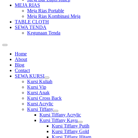
MEJA RIAS
Meja Rias Portable
Meja Rias Kombinasi Meja
TABLE CLOTH
SEWA TENDA
Kegunaan Tenda
Home
About
Blog
Contact
SEWA KURSI
Show
Kursi Kuliah
sub
Kursi Vip
menu
Kursi Anak
Kursi Cross Back
Kursi Acrylic
Kursi Tiffany
Show
Kursi Tiffany Acrylic
sub
Kursi Tiffany Kayu
menu
Show
Kursi Tiffany Putih
sub
Kursi Tiffany Gold
menu
Kursi Tiffany Hitam