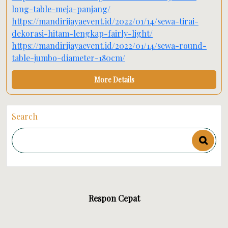
long-table-meja-panjang/
https://mandirijayaevent.id/2022/01/14/sewa-tirai-
dekorasi-hitam-lengkap-fairly-light/
https://mandirijayaevent.id/2022/01/14/sewa-round-
table-jumbo-diameter-180cm/
More Details
Search
Respon Cepat