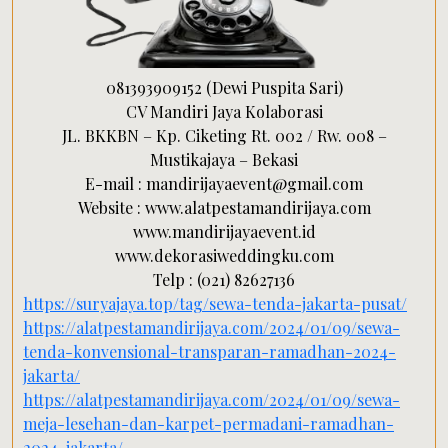
081393909152 (Dewi Puspita Sari)
CV Mandiri Jaya Kolaborasi
JL. BKKBN – Kp. Ciketing Rt. 002 / Rw. 008 –
Mustikajaya – Bekasi
E-mail : mandirijayaevent@gmail.com
Website : www.alatpestamandirijaya.com
www.mandirijayaevent.id
www.dekorasiweddingku.com
Telp : (021) 82627136
https://suryajaya.top/tag/sewa-tenda-jakarta-pusat/
https://alatpestamandirijaya.com/2024/01/09/sewa-
tenda-konvensional-transparan-ramadhan-2024-
jakarta/
https://alatpestamandirijaya.com/2024/01/09/sewa-
meja-lesehan-dan-karpet-permadani-ramadhan-
2024-jakarta/