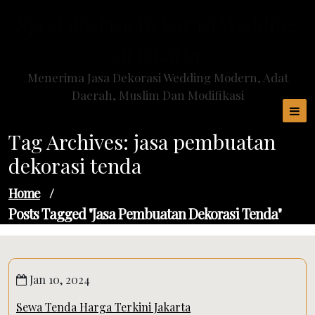
Skip
Spesialis Jasa Dekorasi Wedding
to
content
di Jakarta
Menerima Jasa Dekorasi Wedding Modern, Adat
Daerah, Muslim Dan Modifikasi
Tag Archives: jasa pembuatan
dekorasi tenda
Home
/
Posts Tagged "jasa Pembuatan Dekorasi Tenda"
Jan 10, 2024
Sewa Tenda Harga Terkini Jakarta