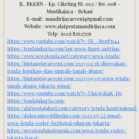
JL. BKKBN – Kp. Ciketing Rt. 002 / Rw. 008 –
Mustikajaya – Bekasi
E-mail : mandirijayaevent@gmail.com
Website : www.alatpestamandirijaya.com
Telp : (021) 82627136
https://www.youtube.com/watch?v=fK_-RxpPn44
https://tendajakarta.com/tag/sewa-tiang-antrian/
https://www.sewatenda.net/category/sewa-tenda/
https://bintangjayaevent.com/2023/02/16/disewakan-
tenda-lengkap-dan-murah-tanah-abang/
https://bintangjayaevent.com/2023/09/05/sewa-tenda-
tanah-abang-jakarta-pusat/
https://www.youtube.com/watch?v=Uk6AGKzK-Do
https://tendajakarta.com/
https://alatpestajaksel.com/category/tenda/konfensional/
https://dekorasiweddingku.com/2022/07/22/pusat-
sewa-tenda-roder-berbagai-ukuran-jakarta/
https://sewatendaindonesia.com/sewa-tenda-roder-
jakarta-barat/