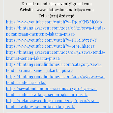
E-mail : mandirijayaevent@gmail.com
Website : www.alatpestamandirijaya.com
Telp : (021) 82627136
https://www.youtube.com/watch?v=D3d0KNXMQMo
https://bintangjayaevent.com/2023/08/21/sewa-tenda-
pegangsaan-menteng-jakarta-pusat/
https://www.youtube.com/watch?v=FT67RW72tWY
https://www.youtube.com/watch?v=6I9F1hk2qFs
https://bintangjayaevent.com/2023/08/31/sewa-tenda-
kramat-senen-jakarta-pusat/
https://bintangrentalindonesia.com/category/sewa-
tenda-kramat-senen-jakarta-pusat/
https://bintangrentalindonesia.com/2023/05/29/sewa-
tenda-roder-jakarta/
https://sewatendaindonesia.com/2023/07/17/sewa-
tenda-roder-kwitang-senen-jakarta-pusat/
https://dekorasiweddingku.com/2023/09/01/sewa-
tenda-kwitang-senen-jakarta-pusat/