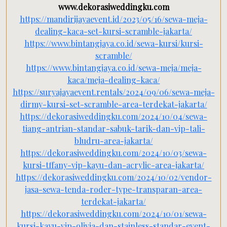
www.dekorasiweddingku.com
https://mandirijayaevent.id/2023/05/16/sewa-meja-
dealing-kaca-set-kursi-scramble-jakarta/
https://www.bintangjaya.co.id/sewa-kursi/kursi-
scramble/
https://www.bintangjaya.co.id/sewa-meja/meja-
kaca/meja-dealing-kaca/
https://suryajayaevent.rentals/2024/09/06/sewa-meja-
dirmy-kursi-set-scramble-area-terdekat-jakarta/
https://dekorasiweddingku.com/2024/10/04/sewa-
tiang-antrian-standar-sabuk-tarik-dan-vip-tali-
bludru-area-jakarta/
https://dekorasiweddingku.com/2024/10/03/sewa-
kursi-tffany-vip-kayu-dan-acrylic-area-jakarta/
https://dekorasiweddingku.com/2024/10/02/vendor-
jasa-sewa-tenda-roder-type-transparan-area-
terdekat-jakarta/
https://dekorasiweddingku.com/2024/10/01/sewa-
kursi-kayu-vip-olivia-dan-stainless-standar-event-