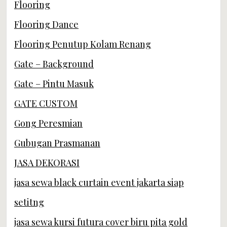
Flooring
Flooring Dance
Flooring Penutup Kolam Renang
Gate – Background
Gate – Pintu Masuk
GATE CUSTOM
Gong Peresmian
Gubugan Prasmanan
JASA DEKORASI
jasa sewa black curtain event jakarta siap
setitng
jasa sewa kursi futura cover biru pita gold