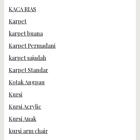
KACA RIAS
Karpet
karpet buana
Karpet Permadani
karpet sajadah
Karpet Standar
Kotak Angpau
Kursi
Kursi Acrylic
Kursi Anak
kursi arm chair