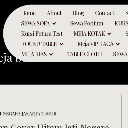
Home
About
Blog
Contact
SEWA SOFA
Sewa Podium
KURS
Kursi Futura Test
MEJA KOTAK
ROUND TABLE
Meja VIP KACA
eja bulat murah
MEJA RIAS
TABLE CLOTH
SEWA
I NEGARA JAKARTA TIMUR
Search
n Cover Hitam Jati Negara