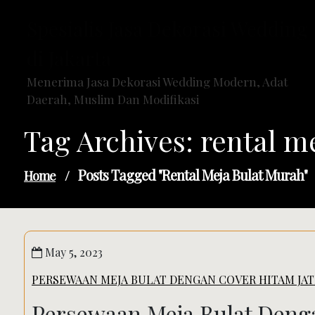
Skip
Spesialis Jasa Dekorasi Wedding
to
content
di Jakarta
Menerima Jasa Dekorasi Wedding Modern, Adat
Daerah, Muslim Dan Modifikasi
Tag Archives: rental m
Posts Tagged "rental Meja Bulat Murah"
Home
/
May 5, 2023
PERSEWAAN MEJA BULAT DENGAN COVER HITAM JAT
Persewaan Meja Bulat Denga