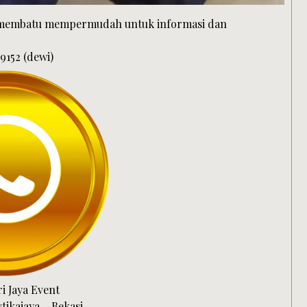
n membatu mempermudah untuk informasi dan
9152 (dewi)
i Jaya Event
ikajaya – Bekasi