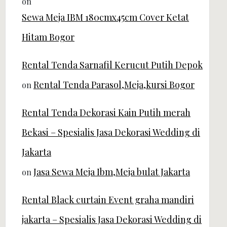
on
Sewa Meja IBM 180cmx45cm Cover Ketat
Hitam Bogor
Rental Tenda Sarnafil Kerucut Putih Depok
Rental Tenda Parasol,Meja,kursi Bogor
on
Rental Tenda Dekorasi Kain Putih merah
Bekasi – Spesialis Jasa Dekorasi Wedding di
Jakarta
Jasa Sewa Meja Ibm,Meja bulat Jakarta
on
Rental Black curtain Event graha mandiri
jakarta – Spesialis Jasa Dekorasi Wedding di