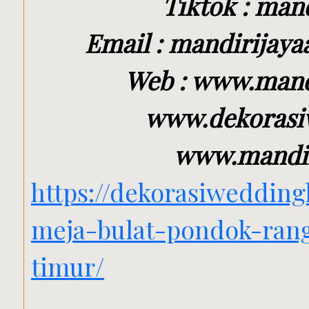
Tiktok : mand
Email : mandirijay
Web : www.mand
www.dekorasi
www.mandiri
https://dekorasiweddin
meja-bulat-pondok-rang
timur/