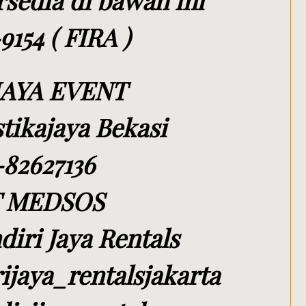
sedia di bawah ini
154 ( FIRA )
JAYA EVENT
ikajaya Bekasi
-82627136
 MEDSOS
iri Jaya Rentals
ijaya_rentalsjakarta