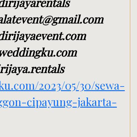
irijayarentals
aalatevent@gmail.com
irijayaevent.com
weddingku.com
jaya.rentals
gku.com/2023/05/30/sewa-
gon-cipayung-jakarta-