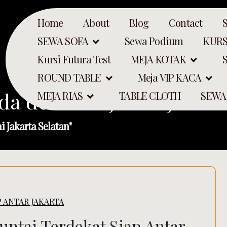
Home
About
Blog
Contact
SEWA SOFA
Sewa Podium
KURS
Kursi Futura Test
MEJA KOTAK
ROUND TABLE
Meja VIP KACA
da dekorasi juntai jakart
MEJA RIAS
TABLE CLOTH
SEWA
 Jakarta Selatan"
P ANTAR JAKARTA
Search
untai Terdekat Siap Antar