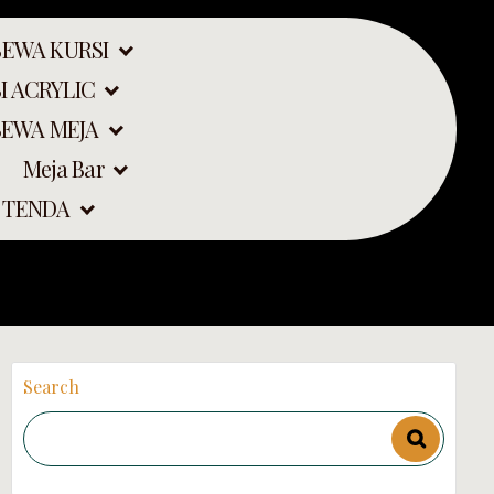
SEWA KURSI
I ACRYLIC
SEWA MEJA
Meja Bar
a selatan
 TENDA
Search