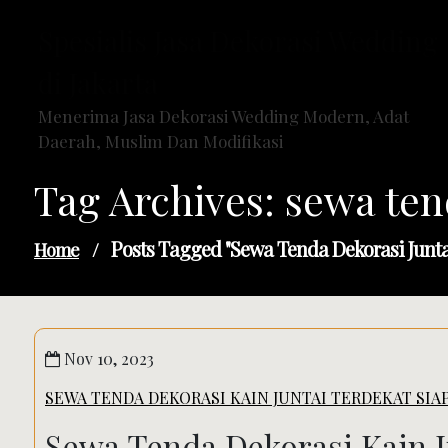
Skip
Spesialis Jasa Dekorasi Wedding
to
content
di Jakarta
Menerima Jasa Dekorasi Wedding Modern, Adat
Daerah, Muslim Dan Modifikasi
Tag Archives: sewa ten
Posts Tagged "sewa Tenda Dekorasi Juntai
Home
/
Nov 10, 2023
SEWA TENDA DEKORASI KAIN JUNTAI TERDEKAT SIA
Sewa Tenda Dekorasi Kain J