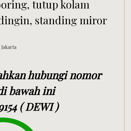
flooring, tutup kolam
dingin, standing miror
lahkan hubungi nomor
i bawah ini
154 ( DEWI )