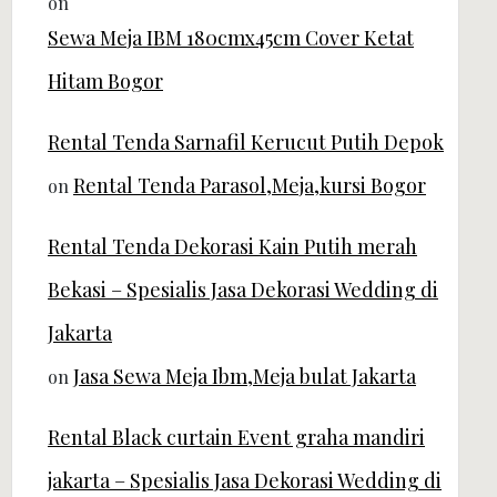
on
Sewa Meja IBM 180cmx45cm Cover Ketat
Hitam Bogor
Rental Tenda Sarnafil Kerucut Putih Depok
Rental Tenda Parasol,Meja,kursi Bogor
on
Rental Tenda Dekorasi Kain Putih merah
Bekasi – Spesialis Jasa Dekorasi Wedding di
Jakarta
Jasa Sewa Meja Ibm,Meja bulat Jakarta
on
Rental Black curtain Event graha mandiri
jakarta – Spesialis Jasa Dekorasi Wedding di