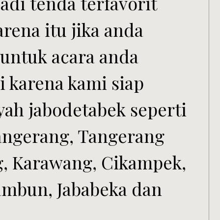
adi tenda terfavorit
rena itu jika anda
untuk acara anda
ni karena kami siap
yah jabodetabek seperti
Tangerang, Tangerang
ng, Karawang, Cikampek,
ambun, Jababeka dan
.