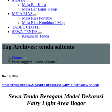
Meja Bar
Show
Meja Bar Kaca
sub
Meja Bar Lapis Kalep
menu
MEJA RIAS
Show
Meja Rias Portable
sub
Meja Rias Kombinasi Meja
menu
TABLE CLOTH
SEWA TENDA
Show
Kegunaan Tenda
sub
menu
Tag Archives: tenda saltents
Home
/
Posts tagged "tenda saltents"
Dec 10, 2024
SEWA TENDA BERAGAM MODEL DEKORASI FAIRY LIGHT AREA BOGOR
Sewa Tenda Beragam Model Dekorasi
Fairy Light Area Bogor