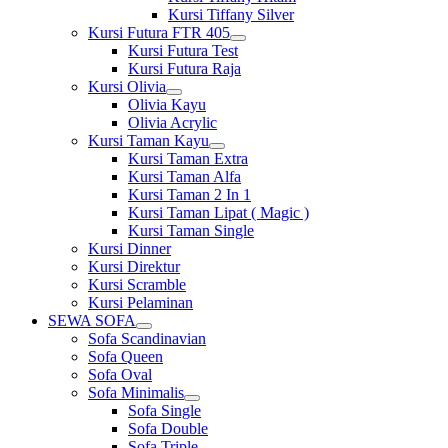
Kursi Tiffany Silver
Kursi Futura FTR 405
Show
Kursi Futura Test
sub
Kursi Futura Raja
menu
Kursi Olivia
Show
Olivia Kayu
sub
Olivia Acrylic
menu
Kursi Taman Kayu
Show
Kursi Taman Extra
sub
Kursi Taman Alfa
menu
Kursi Taman 2 In 1
Kursi Taman Lipat ( Magic )
Kursi Taman Single
Kursi Dinner
Kursi Direktur
Kursi Scramble
Kursi Pelaminan
SEWA SOFA
Show
Sofa Scandinavian
sub
Sofa Queen
menu
Sofa Oval
Sofa Minimalis
Show
Sofa Single
sub
Sofa Double
menu
Sofa Triple