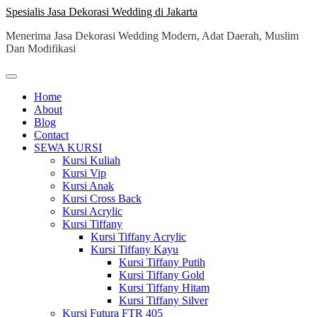
Skip
Spesialis Jasa Dekorasi Wedding di Jakarta
to
Menerima Jasa Dekorasi Wedding Modern, Adat Daerah, Muslim
content
Dan Modifikasi
Home
About
Blog
Contact
SEWA KURSI
Kursi Kuliah
Kursi Vip
Kursi Anak
Kursi Cross Back
Kursi Acrylic
Kursi Tiffany
Kursi Tiffany Acrylic
Kursi Tiffany Kayu
Kursi Tiffany Putih
Kursi Tiffany Gold
Kursi Tiffany Hitam
Kursi Tiffany Silver
Kursi Futura FTR 405