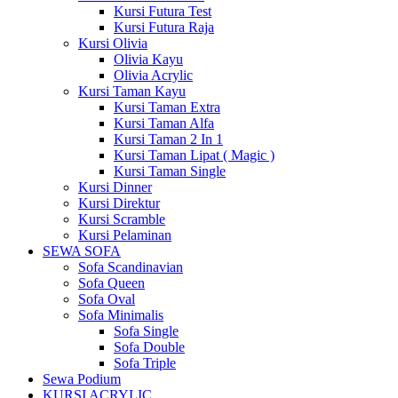
Kursi Futura Test
Kursi Futura Raja
Kursi Olivia
Olivia Kayu
Olivia Acrylic
Kursi Taman Kayu
Kursi Taman Extra
Kursi Taman Alfa
Kursi Taman 2 In 1
Kursi Taman Lipat ( Magic )
Kursi Taman Single
Kursi Dinner
Kursi Direktur
Kursi Scramble
Kursi Pelaminan
SEWA SOFA
Sofa Scandinavian
Sofa Queen
Sofa Oval
Sofa Minimalis
Sofa Single
Sofa Double
Sofa Triple
Sewa Podium
KURSI ACRYLIC