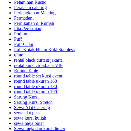
Pelaminan Rustic
Peralatan catering
Perlengkapan Meeting
Permadani
Pernikahan di Rumah
Pita Peresmian
Podium
Puff
Puff Chair
Puff Kotak Hitam Kaki Stainless
qline
rental black curtain jakarta
rental kursi crossback VIP
Round Table
round table set kursi event
round table ukuran 160
round table ukuran 180
round table ukuran 190
Sarung Kursi
Sarung Kursi Stretch
Sewa Alat Catering
sewa alat pesta
sewa kursi kuliah
sewa meja bulat
Sewa meja dan kursi dinner