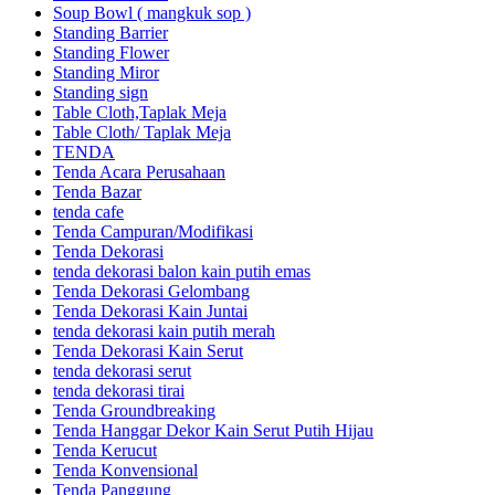
Soup Bowl ( mangkuk sop )
Standing Barrier
Standing Flower
Standing Miror
Standing sign
Table Cloth,Taplak Meja
Table Cloth/ Taplak Meja
TENDA
Tenda Acara Perusahaan
Tenda Bazar
tenda cafe
Tenda Campuran/Modifikasi
Tenda Dekorasi
tenda dekorasi balon kain putih emas
Tenda Dekorasi Gelombang
Tenda Dekorasi Kain Juntai
tenda dekorasi kain putih merah
Tenda Dekorasi Kain Serut
tenda dekorasi serut
tenda dekorasi tirai
Tenda Groundbreaking
Tenda Hanggar Dekor Kain Serut Putih Hijau
Tenda Kerucut
Tenda Konvensional
Tenda Panggung