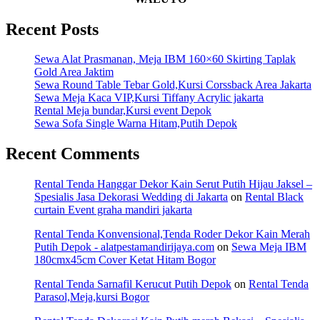
Recent Posts
Sewa Alat Prasmanan, Meja IBM 160×60 Skirting Taplak
Gold Area Jaktim
Sewa Round Table Tebar Gold,Kursi Corssback Area Jakarta
Sewa Meja Kaca VIP,Kursi Tiffany Acrylic jakarta
Rental Meja bundar,Kursi event Depok
Sewa Sofa Single Warna Hitam,Putih Depok
Recent Comments
Rental Tenda Hanggar Dekor Kain Serut Putih Hijau Jaksel –
Spesialis Jasa Dekorasi Wedding di Jakarta
on
Rental Black
curtain Event graha mandiri jakarta
Rental Tenda Konvensional,Tenda Roder Dekor Kain Merah
Putih Depok - alatpestamandirijaya.com
on
Sewa Meja IBM
180cmx45cm Cover Ketat Hitam Bogor
Rental Tenda Sarnafil Kerucut Putih Depok
on
Rental Tenda
Parasol,Meja,kursi Bogor