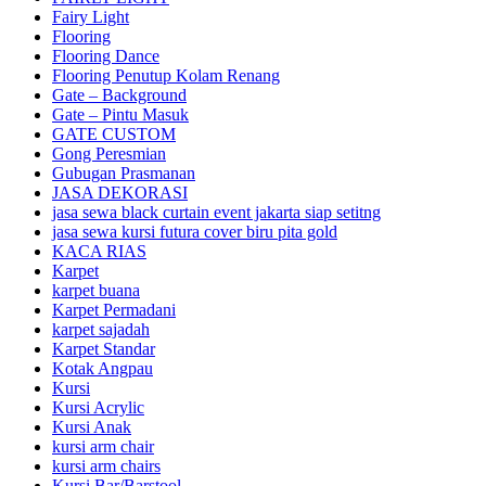
Fairy Light
Flooring
Flooring Dance
Flooring Penutup Kolam Renang
Gate – Background
Gate – Pintu Masuk
GATE CUSTOM
Gong Peresmian
Gubugan Prasmanan
JASA DEKORASI
jasa sewa black curtain event jakarta siap setitng
jasa sewa kursi futura cover biru pita gold
KACA RIAS
Karpet
karpet buana
Karpet Permadani
karpet sajadah
Karpet Standar
Kotak Angpau
Kursi
Kursi Acrylic
Kursi Anak
kursi arm chair
kursi arm chairs
Kursi Bar/Barstool