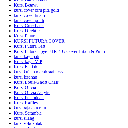
Kursi Betawi
kursi cover biru pita gold
kursi cover hitam
kursi cover putih
Kursi Crossback
Kursi Direktur
Kursi Futura
KURSI FUTURA COVER
Kursi Futura Test
Kursi Futura Tpye FTR-405 Cover Hitam & Putih
kursi kayu jati
Kursi kayu VIP
Kursi Kuliah
kursi kuliah merah stainless
kursi lesehan
Kursi Louis/Ghost Chair
Kursi Olivia
Kursi Olivia Acrylic
Kursi Pelaminan
Kursi Raffles
kursi raja dan ratu
Kursi Scramble
kursi silang
kursi sofa kotak