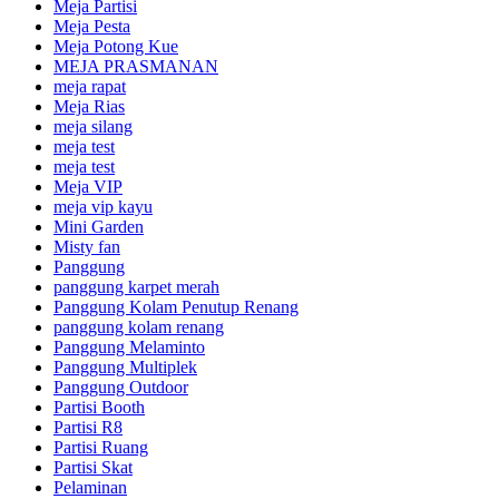
Meja Partisi
Meja Pesta
Meja Potong Kue
MEJA PRASMANAN
meja rapat
Meja Rias
meja silang
meja test
meja test
Meja VIP
meja vip kayu
Mini Garden
Misty fan
Panggung
panggung karpet merah
Panggung Kolam Penutup Renang
panggung kolam renang
Panggung Melaminto
Panggung Multiplek
Panggung Outdoor
Partisi Booth
Partisi R8
Partisi Ruang
Partisi Skat
Pelaminan