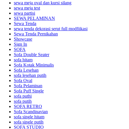
sewa meja oval dan kursi silang
sewa meja test
sewa partisi
SEWA PELAMINAN
Sewa Tenda
sewa tenda dekorasi serut full modfiikasi
Sewa Tenda Pernikahan
Showcase
Sign In
SOFA
Sofa Double Seater
sofa hitam
Sofa Kotak Minimalis
Sofa Lesehan
sofa lesehan putih
Sofa Oval
Sofa Pelaminan
Sofa Puff Single
sofa puthi
sofa putih
SOFA RETRO
Sofa Scandinavian
sofa single hitam
sofa single putih
SOFA STUDIO