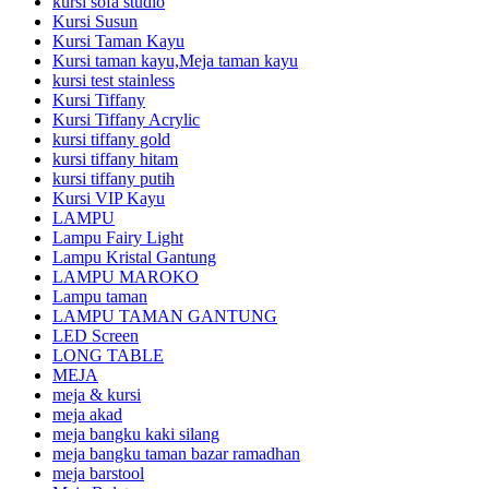
kursi sofa studio
Kursi Susun
Kursi Taman Kayu
Kursi taman kayu,Meja taman kayu
kursi test stainless
Kursi Tiffany
Kursi Tiffany Acrylic
kursi tiffany gold
kursi tiffany hitam
kursi tiffany putih
Kursi VIP Kayu
LAMPU
Lampu Fairy Light
Lampu Kristal Gantung
LAMPU MAROKO
Lampu taman
LAMPU TAMAN GANTUNG
LED Screen
LONG TABLE
MEJA
meja & kursi
meja akad
meja bangku kaki silang
meja bangku taman bazar ramadhan
meja barstool