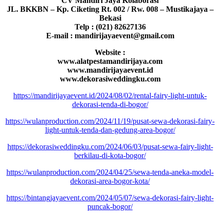
CV Mandiri Jaya Kolaborasi
JL. BKKBN – Kp. Ciketing Rt. 002 / Rw. 008 – Mustikajaya –
Bekasi
Telp : (021) 82627136
E-mail : mandirijayaevent@gmail.com
Website :
www.alatpestamandirijaya.com
www.mandirijayaevent.id
www.dekorasiweddingku.com
https://mandirijayaevent.id/2024/08/02/rental-fairy-light-untuk-
dekorasi-tenda-di-bogor/
https://wulanproduction.com/2024/11/19/pusat-sewa-dekorasi-fairy-
light-untuk-tenda-dan-gedung-area-bogor/
https://dekorasiweddingku.com/2024/06/03/pusat-sewa-fairy-light-
berkilau-di-kota-bogor/
https://wulanproduction.com/2024/04/25/sewa-tenda-aneka-model-
dekorasi-area-bogor-kota/
https://bintangjayaevent.com/2024/05/07/sewa-dekorasi-fairy-light-
puncak-bogor/