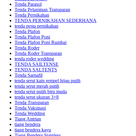
Tenda Parasol
Tenda Pelaminan Transparan
Tenda Pernikahan
TENDA PERNIKAHAN SEDERHANA
tenda pesta pernikahan
Tenda Plafon
Tenda Plafon Poni
Tenda Plafon Poni Rumbai
Tenda Roder
Tenda Roder Transparan
tenda roder wedding
TENDA SAILTENSE
TENDA SALTENTS
Tenda Sarnafil
tenda serut kain rempel hijau putih
tenda serut merah putih
tenda serut putih biru muda
tenda serut ukuran 3×8
Tenda Transparan
Tenda Vaksinasi
Tenda Wedding
Tiang Antrian
tiang bendera
tiang bendera kayu
Tiang Bendera Stainless