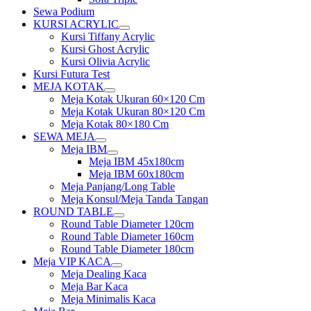
Sewa Podium
KURSI ACRYLIC
Show
Kursi Tiffany Acrylic
sub
Kursi Ghost Acrylic
menu
Kursi Olivia Acrylic
Kursi Futura Test
MEJA KOTAK
Show
Meja Kotak Ukuran 60×120 Cm
sub
Meja Kotak Ukuran 80×120 Cm
menu
Meja Kotak 80×180 Cm
SEWA MEJA
Show
Meja IBM
sub
Show
Meja IBM 45x180cm
menu
sub
Meja IBM 60x180cm
menu
Meja Panjang/Long Table
Meja Konsul/Meja Tanda Tangan
ROUND TABLE
Show
Round Table Diameter 120cm
sub
Round Table Diameter 160cm
menu
Round Table Diameter 180cm
Meja VIP KACA
Show
Meja Dealing Kaca
sub
Meja Bar Kaca
menu
Meja Minimalis Kaca