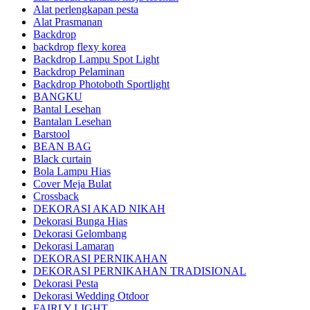
Alat perlengkapan pesta
Alat Prasmanan
Backdrop
backdrop flexy korea
Backdrop Lampu Spot Light
Backdrop Pelaminan
Backdrop Photoboth Sportlight
BANGKU
Bantal Lesehan
Bantalan Lesehan
Barstool
BEAN BAG
Black curtain
Bola Lampu Hias
Cover Meja Bulat
Crossback
DEKORASI AKAD NIKAH
Dekorasi Bunga Hias
Dekorasi Gelombang
Dekorasi Lamaran
DEKORASI PERNIKAHAN
DEKORASI PERNIKAHAN TRADISIONAL
Dekorasi Pesta
Dekorasi Wedding Otdoor
FAIRLY LIGHT