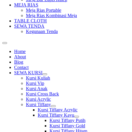
MEJA RIAS
Meja Rias Portable
Meja Rias Kombinasi Meja
TABLE CLOTH
SEWA TENDA
Kegunaan Tenda
Home
About
Blog
Contact
SEWA KURSI
Show
Kursi Kuliah
sub
Kursi Vip
menu
Kursi Anak
Kursi Cross Back
Kursi Acrylic
Kursi Tiffany
Show
Kursi Tiffany Acrylic
sub
Kursi Tiffany Kayu
menu
Show
Kursi Tiffany Putih
sub
Kursi Tiffany Gold
menu
Kursi Tiffany Hitam