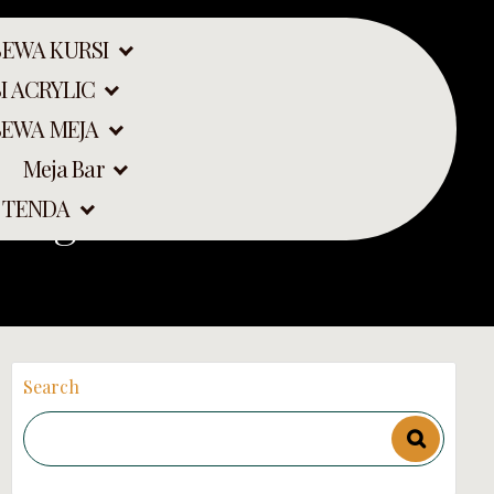
SEWA KURSI
I ACRYLIC
SEWA MEJA
Meja Bar
dung
 TENDA
Search