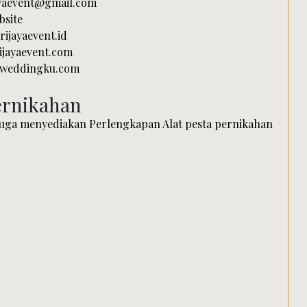
ayaevent@gmail.com
bsite
ijayaevent.id
jayaevent.com
iweddingku.com
ernikahan
juga menyediakan Perlengkapan Alat pesta pernikahan