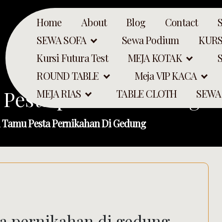
Home
About
Blog
Contact
SEWA SOFA
Sewa Podium
KURS
Kursi Futura Test
MEJA KOTAK
ROUND TABLE
Meja VIP KACA
 Pesta pernikahan Di ge
MEJA RIAS
TABLE CLOTH
SEWA
i Tamu Pesta Pernikahan Di Gedung
Search
a pernikahan di gedung