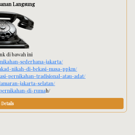
sanan Langsung
nk di bawah ini
rnikahan-sederhana-jakarta/
-akad-nikah-di-bekasi-masa-ppkm/
asi-pernikahan-tradisional-atau-adat/
lamaran-jakarta-selatan/
-pernikahan-di-ruma
h/
Details