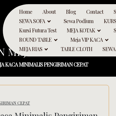
Home
About
Blog
Contact
SEWA SOFA
Sewa Podium
KURS
Kursi Futura Test
MEJA KOTAK
ROUND TABLE
Meja VIP KACA
N MEJA KACA MINIMALI
MEJA RIAS
TABLE CLOTH
SEWA
JA KACA MINIMALIS PENGIRIMAN CEPAT
GIRIMAN CEPAT
Search
Kaca Minimalis Pengiriman