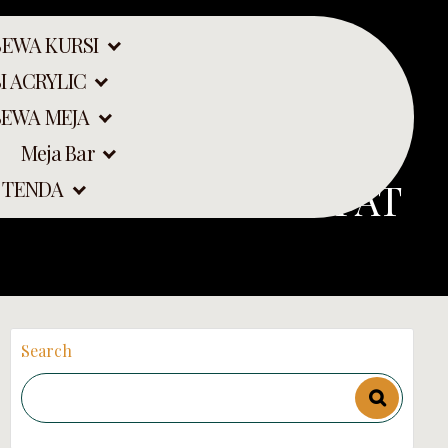
SEWA KURSI
I ACRYLIC
SEWA MEJA
Meja Bar
S PENGIRIMAN CEPAT
 TENDA
Search