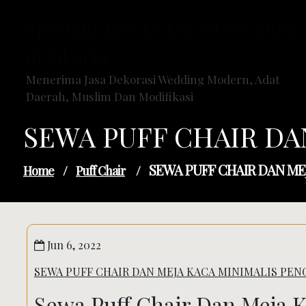
Skip
Spesialis Jasa Dekorasi Wedding
to
content
di Jakarta
Menerima Jasa Dekorasi Wedding Modern, Adat
Daerah, Muslim Dan Modifikasi
SEWA PUFF CHAIR DA
SEWA PUFF CHAIR DAN ME
Home
/
Puff Chair
/
Jun 6, 2022
SEWA PUFF CHAIR DAN MEJA KACA MINIMALIS PEN
Sewa Puff Chair Dan Meja 