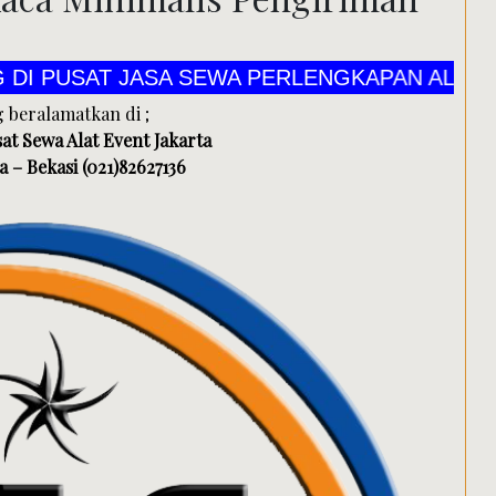
SA SEWA PERLENGKAPAN ALAT PESTA CV MAN
g beralamatkan di ;
at Sewa Alat Event Jakarta
 – Bekasi (021)82627136